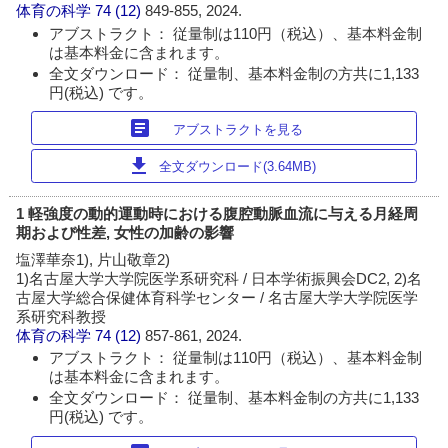
体育の科学
74 (12)
849-855, 2024.
アブストラクト： 従量制は110円（税込）、基本料金制
は基本料金に含まれます。
全文ダウンロード： 従量制、基本料金制の方共に1,133
円(税込) です。
article
アブストラクトを見る
download
全文ダウンロード(3.64MB)
1 軽強度の動的運動時における腹腔動脈血流に与える月経周
期および性差, 女性の加齢の影響
塩澤華奈1), 片山敬章2)
1)名古屋大学大学院医学系研究科 / 日本学術振興会DC2, 2)名
古屋大学総合保健体育科学センター / 名古屋大学大学院医学
系研究科教授
体育の科学
74 (12)
857-861, 2024.
アブストラクト： 従量制は110円（税込）、基本料金制
は基本料金に含まれます。
全文ダウンロード： 従量制、基本料金制の方共に1,133
円(税込) です。