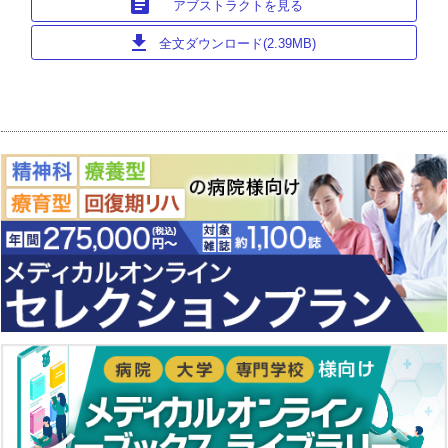
article
アブストラクトを見る
download
全文ダウンロード(2.39MB)