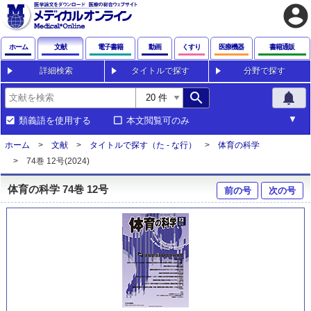
account_circle
ホーム
文献
電子書籍
動画
くすり
医療機器
書籍通販
詳細検索
タイトルで探す
分野で探す
search
notifications
類義語を使用する
本文閲覧可のみ
ホーム
文献
タイトルで探す（た - な行）
体育の科学
74巻 12号(2024)
体育の科学 74巻 12号
前の号
次の号