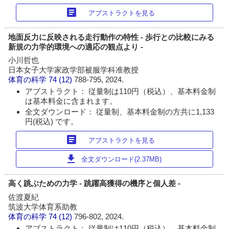
article
アブストラクトを見る
地面反力に反映される走行動作の特性 - 歩行との比較にみる
新規の力学的環境への適応の観点より -
小川哲也
日本女子大学家政学部被服学科准教授
体育の科学
74 (12)
788-795, 2024.
アブストラクト： 従量制は110円（税込）、基本料金制
は基本料金に含まれます。
全文ダウンロード： 従量制、基本料金制の方共に1,133
円(税込) です。
article
アブストラクトを見る
download
全文ダウンロード(2.37MB)
高く跳ぶための力学 - 跳躍高獲得の機序と個人差 -
佐渡夏紀
筑波大学体育系助教
体育の科学
74 (12)
796-802, 2024.
アブストラクト： 従量制は110円（税込）、基本料金制