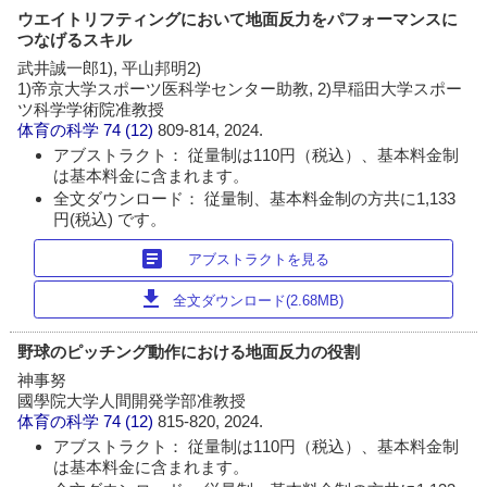
ウエイトリフティングにおいて地面反力をパフォーマンスに
つなげるスキル
武井誠一郎1), 平山邦明2)
1)帝京大学スポーツ医科学センター助教, 2)早稲田大学スポー
ツ科学学術院准教授
体育の科学
74 (12)
809-814, 2024.
アブストラクト： 従量制は110円（税込）、基本料金制
は基本料金に含まれます。
全文ダウンロード： 従量制、基本料金制の方共に1,133
円(税込) です。
article
アブストラクトを見る
download
全文ダウンロード(2.68MB)
野球のピッチング動作における地面反力の役割
神事努
國學院大学人間開発学部准教授
体育の科学
74 (12)
815-820, 2024.
アブストラクト： 従量制は110円（税込）、基本料金制
は基本料金に含まれます。