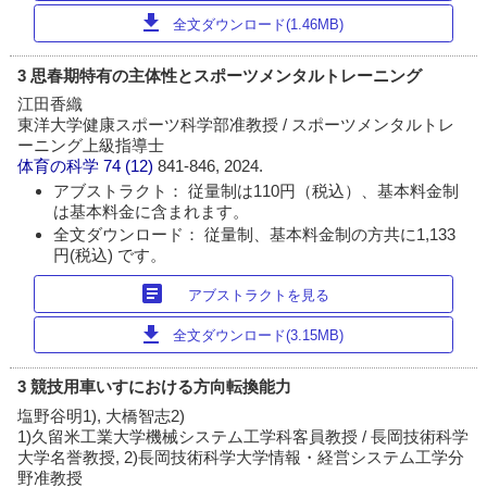
download
全文ダウンロード(1.46MB)
3 思春期特有の主体性とスポーツメンタルトレーニング
江田香織
東洋大学健康スポーツ科学部准教授 / スポーツメンタルトレ
ーニング上級指導士
体育の科学
74 (12)
841-846, 2024.
アブストラクト： 従量制は110円（税込）、基本料金制
は基本料金に含まれます。
全文ダウンロード： 従量制、基本料金制の方共に1,133
円(税込) です。
article
アブストラクトを見る
download
全文ダウンロード(3.15MB)
3 競技用車いすにおける方向転換能力
塩野谷明1), 大橋智志2)
1)久留米工業大学機械システム工学科客員教授 / 長岡技術科学
大学名誉教授, 2)長岡技術科学大学情報・経営システム工学分
野准教授