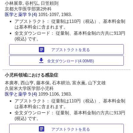
小林展章, 谷村弘, 日笠頼則
京都大学医学部第2外科
医学と薬学
9 (4)
1091-1097, 1983.
アブストラクト： 従量制は110円（税込）、基本料金制
は基本料金に含まれます。
全文ダウンロード： 従量制、基本料金制の方共に913円
(税込) です。
article
アブストラクトを見る
download
全文ダウンロード(4.00MB)
小児科領域における感染症
本廣孝, 西山亨, 藤本保, 石本耕治, 富永薫, 山下文雄
久留米大学医学部小児科
医学と薬学
9 (4)
1099-1106, 1983.
アブストラクト： 従量制は110円（税込）、基本料金制
は基本料金に含まれます。
全文ダウンロード： 従量制、基本料金制の方共に913円
(税込) です。
article
アブストラクトを見る