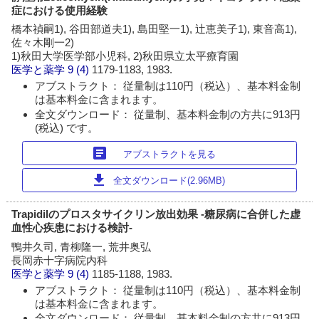
症における使用経験
橋本禎嗣1), 谷田部道夫1), 島田堅一1), 辻恵美子1), 東音高1),
佐々木剛一2)
1)秋田大学医学部小児科, 2)秋田県立太平療育園
医学と薬学
9 (4)
1179-1183, 1983.
アブストラクト： 従量制は110円（税込）、基本料金制
は基本料金に含まれます。
全文ダウンロード： 従量制、基本料金制の方共に913円
(税込) です。
article
アブストラクトを見る
download
全文ダウンロード(2.96MB)
Trapidilのプロスタサイクリン放出効果 -糖尿病に合併した虚
血性心疾患における検討-
鴨井久司, 青柳隆一, 荒井奥弘
長岡赤十字病院内科
医学と薬学
9 (4)
1185-1188, 1983.
アブストラクト： 従量制は110円（税込）、基本料金制
は基本料金に含まれます。
全文ダウンロード： 従量制、基本料金制の方共に913円