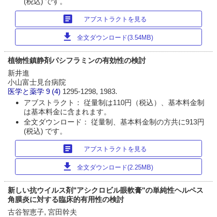
(税込) です。
article
アブストラクトを見る
download
全文ダウンロード(3.54MB)
植物性鎮静剤パシフラミンの有効性の検討
新井進
小山富士見台病院
医学と薬学
9 (4)
1295-1298, 1983.
アブストラクト： 従量制は110円（税込）、基本料金制
は基本料金に含まれます。
全文ダウンロード： 従量制、基本料金制の方共に913円
(税込) です。
article
アブストラクトを見る
download
全文ダウンロード(2.25MB)
新しい抗ウイルス剤"アシクロビル眼軟膏"の単純性ヘルペス
角膜炎に対する臨床的有用性の検討
古谷智恵子, 宮田幹夫