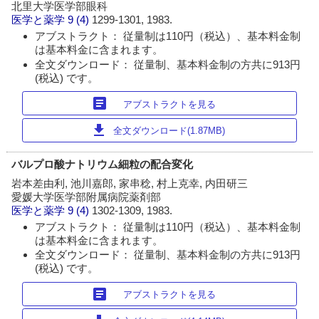
北里大学医学部眼科
医学と薬学
9 (4)
1299-1301, 1983.
アブストラクト： 従量制は110円（税込）、基本料金制
は基本料金に含まれます。
全文ダウンロード： 従量制、基本料金制の方共に913円
(税込) です。
article
アブストラクトを見る
download
全文ダウンロード(1.87MB)
バルプロ酸ナトリウム細粒の配合変化
岩本差由利, 池川嘉郎, 家串稔, 村上克幸, 内田研三
愛媛大学医学部附属病院薬剤部
医学と薬学
9 (4)
1302-1309, 1983.
アブストラクト： 従量制は110円（税込）、基本料金制
は基本料金に含まれます。
全文ダウンロード： 従量制、基本料金制の方共に913円
(税込) です。
article
アブストラクトを見る