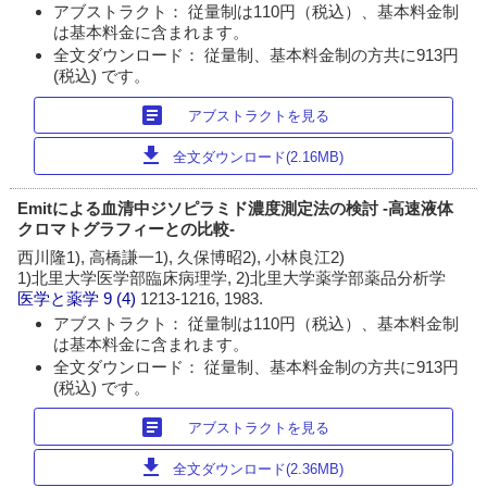
アブストラクト： 従量制は110円（税込）、基本料金制
は基本料金に含まれます。
全文ダウンロード： 従量制、基本料金制の方共に913円
(税込) です。
article
アブストラクトを見る
download
全文ダウンロード(2.16MB)
Emitによる血清中ジソピラミド濃度測定法の検討 -高速液体
クロマトグラフィーとの比較-
西川隆1), 高橋謙一1), 久保博昭2), 小林良江2)
1)北里大学医学部臨床病理学, 2)北里大学薬学部薬品分析学
医学と薬学
9 (4)
1213-1216, 1983.
アブストラクト： 従量制は110円（税込）、基本料金制
は基本料金に含まれます。
全文ダウンロード： 従量制、基本料金制の方共に913円
(税込) です。
article
アブストラクトを見る
download
全文ダウンロード(2.36MB)