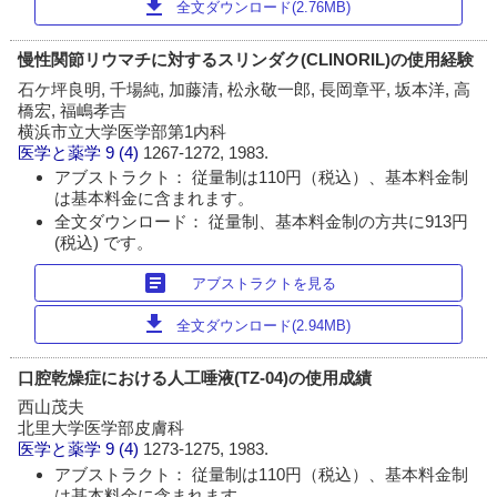
download
全文ダウンロード(2.76MB)
慢性関節リウマチに対するスリンダク(CLINORIL)の使用経験
石ケ坪良明, 千場純, 加藤清, 松永敬一郎, 長岡章平, 坂本洋, 高
橋宏, 福嶋孝吉
横浜市立大学医学部第1内科
医学と薬学
9 (4)
1267-1272, 1983.
アブストラクト： 従量制は110円（税込）、基本料金制
は基本料金に含まれます。
全文ダウンロード： 従量制、基本料金制の方共に913円
(税込) です。
article
アブストラクトを見る
download
全文ダウンロード(2.94MB)
口腔乾燥症における人工唾液(TZ-04)の使用成績
西山茂夫
北里大学医学部皮膚科
医学と薬学
9 (4)
1273-1275, 1983.
アブストラクト： 従量制は110円（税込）、基本料金制
は基本料金に含まれます。