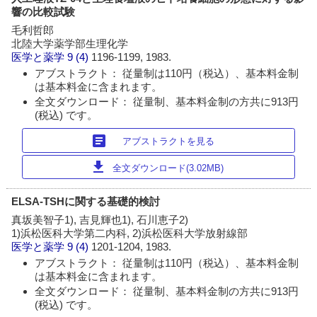
響の比較試験
毛利哲郎
北陸大学薬学部生理化学
医学と薬学
9 (4)
1196-1199, 1983.
アブストラクト： 従量制は110円（税込）、基本料金制
は基本料金に含まれます。
全文ダウンロード： 従量制、基本料金制の方共に913円
(税込) です。
article
アブストラクトを見る
download
全文ダウンロード(3.02MB)
ELSA-TSHに関する基礎的検討
真坂美智子1), 吉見輝也1), 石川恵子2)
1)浜松医科大学第二内科, 2)浜松医科大学放射線部
医学と薬学
9 (4)
1201-1204, 1983.
アブストラクト： 従量制は110円（税込）、基本料金制
は基本料金に含まれます。
全文ダウンロード： 従量制、基本料金制の方共に913円
(税込) です。