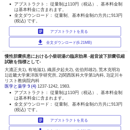
アブストラクト： 従量制は110円（税込）、基本料金制
は基本料金に含まれます。
全文ダウンロード： 従量制、基本料金制の方共に913円
(税込) です。
article
アブストラクトを見る
download
全文ダウンロード(6.21MB)
慢性胆嚢疾患における小柴胡湯の臨床効果 -超音波下胆嚢収縮
試験を指標として-
大漉正夫1), 有地滋1), 織原夕起夫2), 佐伯邦雄2), 荒木克明3)
1)近畿大学東洋医学研究所, 2)関西医科大学第1内科, 3)淀川キ
リスト教病院内科
医学と薬学
9 (4)
1237-1242, 1983.
アブストラクト： 従量制は110円（税込）、基本料金制
は基本料金に含まれます。
全文ダウンロード： 従量制、基本料金制の方共に913円
(税込) です。
article
アブストラクトを見る