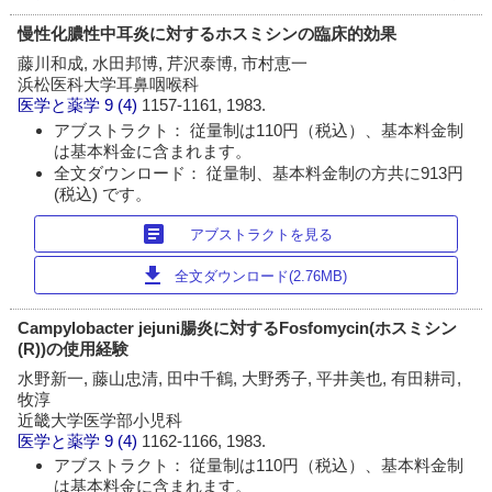
慢性化膿性中耳炎に対するホスミシンの臨床的効果
藤川和成, 水田邦博, 芹沢泰博, 市村恵一
浜松医科大学耳鼻咽喉科
医学と薬学
9 (4)
1157-1161, 1983.
アブストラクト： 従量制は110円（税込）、基本料金制
は基本料金に含まれます。
全文ダウンロード： 従量制、基本料金制の方共に913円
(税込) です。
article
アブストラクトを見る
download
全文ダウンロード(2.76MB)
Campylobacter jejuni腸炎に対するFosfomycin(ホスミシン
(R))の使用経験
水野新一, 藤山忠清, 田中千鶴, 大野秀子, 平井美也, 有田耕司,
牧淳
近畿大学医学部小児科
医学と薬学
9 (4)
1162-1166, 1983.
アブストラクト： 従量制は110円（税込）、基本料金制
は基本料金に含まれます。