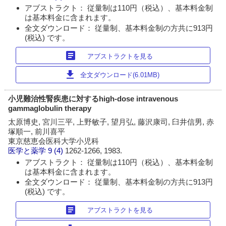
アブストラクト： 従量制は110円（税込）、基本料金制
は基本料金に含まれます。
全文ダウンロード： 従量制、基本料金制の方共に913円
(税込) です。
article
アブストラクトを見る
download
全文ダウンロード(6.01MB)
小児難治性腎疾患に対するhigh-dose intravenous
gammaglobulin therapy
太原博史, 宮川三平, 上野敏子, 望月弘, 藤沢康司, 臼井信男, 赤
塚順一, 前川喜平
東京慈恵会医科大学小児科
医学と薬学
9 (4)
1262-1266, 1983.
アブストラクト： 従量制は110円（税込）、基本料金制
は基本料金に含まれます。
全文ダウンロード： 従量制、基本料金制の方共に913円
(税込) です。
article
アブストラクトを見る