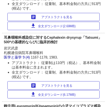
全文ダウンロード： 従量制、基本料金制の方共に913円
(税込) です。
article
アブストラクトを見る
download
全文ダウンロード(2.69MB)
耳鼻咽喉科感染症に対するCephalexin drysyrup「Tatsumi」
500*の基礎的ならびに臨床的検討
岩沢武彦
札幌逓信病院耳鼻咽喉科
医学と薬学
9 (4)
1167-1178, 1983.
アブストラクト： 従量制は110円（税込）、基本料金制
は基本料金に含まれます。
全文ダウンロード： 従量制、基本料金制の方共に913円
(税込) です。
article
アブストラクトを見る
download
全文ダウンロード(6.17MB)
静注用Leucomycin(Kitasamycin)の小児マイコプラズマ感染