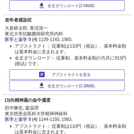
download
全文ダウンロード(3.58MB)
老年者感染症
大泉耕太郎, 青沼清一
東北大学抗酸菌病研究所内科
医学と薬学
9 (4)
1139-1143, 1983.
アブストラクト： 従量制は110円（税込）、基本料金制
は基本料金に含まれます。
全文ダウンロード： 従量制、基本料金制の方共に913円
(税込) です。
article
アブストラクトを見る
download
全文ダウンロード(3.38MB)
(3)向精神薬の血中濃度
田中勝也, 森温理
東京慈恵会医科大学精神神経科
医学と薬学
9 (4)
1144-1150, 1983.
アブストラクト： 従量制は110円（税込）、基本料金制
は基本料金に含まれます。