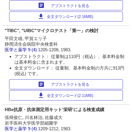
article
アブストラクトを見る
download
全文ダウンロード(2.16MB)
"TIBC", "UIBC"マイクロテスト「第一」の検討
平田文雄, 甲賀エリ子
静岡済生会病院中央検査科
医学と薬学
9 (4)
1205-1208, 1983.
アブストラクト： 従量制は110円（税込）、基本料金制
は基本料金に含まれます。
全文ダウンロード： 従量制、基本料金制の方共に913円
(税込) です。
article
アブストラクトを見る
download
全文ダウンロード(2.11MB)
HBe抗原・抗体測定用キット'栄研'による検査成績
張簡俊仁, 川名林治, 佐藤成大
岩手医科大学医学部細菌学
医学と薬学
9 (4)
1209-1212, 1983.