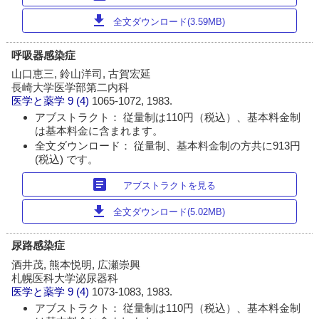
download
全文ダウンロード(3.59MB)
呼吸器感染症
山口恵三, 鈴山洋司, 古賀宏延
長崎大学医学部第二内科
医学と薬学
9 (4)
1065-1072, 1983.
アブストラクト： 従量制は110円（税込）、基本料金制
は基本料金に含まれます。
全文ダウンロード： 従量制、基本料金制の方共に913円
(税込) です。
article
アブストラクトを見る
download
全文ダウンロード(5.02MB)
尿路感染症
酒井茂, 熊本悦明, 広瀬崇興
札幌医科大学泌尿器科
医学と薬学
9 (4)
1073-1083, 1983.
アブストラクト： 従量制は110円（税込）、基本料金制