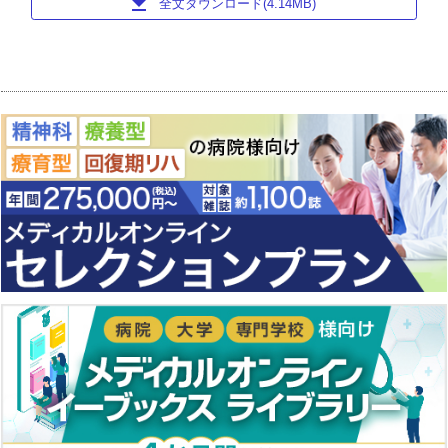
download
全文ダウンロード(4.14MB)