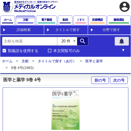
account_circle
ホーム
文献
電子書籍
動画
くすり
医療機器
書籍通販
詳細検索
タイトルで探す
分野で探す
search
notifications
類義語を使用する
本文閲覧可のみ
ホーム
文献
タイトルで探す（あ行）
医学と薬学
9巻 4号(1983)
医学と薬学 9巻 4号
前の号
次の号