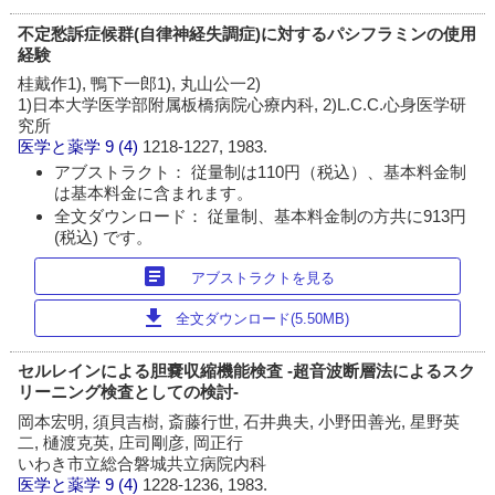
不定愁訴症候群(自律神経失調症)に対するパシフラミンの使用
経験
桂戴作1), 鴨下一郎1), 丸山公一2)
1)日本大学医学部附属板橋病院心療内科, 2)L.C.C.心身医学研
究所
医学と薬学
9 (4)
1218-1227, 1983.
アブストラクト： 従量制は110円（税込）、基本料金制
は基本料金に含まれます。
全文ダウンロード： 従量制、基本料金制の方共に913円
(税込) です。
article
アブストラクトを見る
download
全文ダウンロード(5.50MB)
セルレインによる胆嚢収縮機能検査 -超音波断層法によるスク
リーニング検査としての検討-
岡本宏明, 須貝吉樹, 斎藤行世, 石井典夫, 小野田善光, 星野英
二, 樋渡克英, 庄司剛彦, 岡正行
いわき市立総合磐城共立病院内科
医学と薬学
9 (4)
1228-1236, 1983.