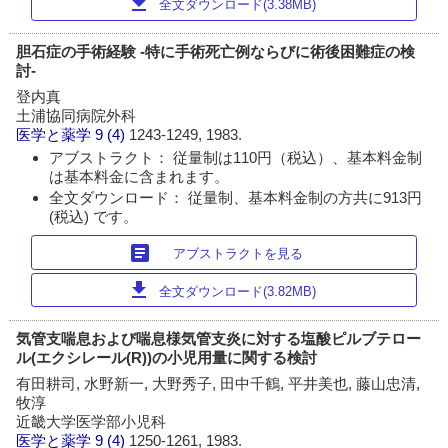
download
全文ダウンロード(3.38MB)
胆石症の手術経験 -特に手術死亡例ならびに術後困難症の検
討-
登内真
土浦協同病院外科
医学と薬学
9 (4)
1243-1249, 1983.
アブストラクト： 従量制は110円（税込）、基本料金制
は基本料金に含まれます。
全文ダウンロード： 従量制、基本料金制の方共に913円
(税込) です。
article
アブストラクトを見る
download
全文ダウンロード(3.82MB)
気管支喘息および喘息様気管支炎に対する塩酸ピルブテロー
ル(エクシレール(R))の小児用量に関する検討
有田耕司, 水野新一, 大野秀子, 田中千鶴, 平井美也, 藤山忠清,
牧淳
近畿大学医学部小児科
医学と薬学
9 (4)
1250-1261, 1983.