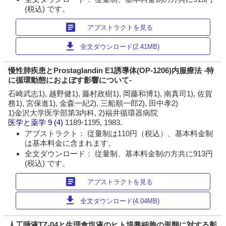
(税込) です。
article
アブストラクトを見る
download
全文ダウンロード(2.41MB)
慢性肺疾患とProstaglandin E1誘導体(OP-1206)内服療法 -特
に循環動態におよぼす影響について-
石崎武志1), 越野健1), 藤村政樹1), 岡藤和博1), 南真司1), 佐賀
務1), 宮保進1), 金森一紀2), 三船順一郎2), 田中孝2)
1)金沢大学医学部第3内科, 2)福井循環器病院
医学と薬学
9 (4)
1189-1195, 1983.
アブストラクト： 従量制は110円（税込）、基本料金制
は基本料金に含まれます。
全文ダウンロード： 従量制、基本料金制の方共に913円
(税込) です。
article
アブストラクトを見る
download
全文ダウンロード(4.04MB)
人工唾液TZ-04と生理食塩液のヒト培養細胞の形態に対する影