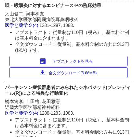
咽・喉頭炎に対するエンピナース-Pの臨床効果
大山健二, 河本和友
東北大学医学部附属病院耳鼻咽喉科
医学と薬学
9 (4)
1281-1287, 1983.
アブストラクト： 従量制は110円（税込）、基本料金制
は基本料金に含まれます。
全文ダウンロード： 従量制、基本料金制の方共に913円
(税込) です。
article
アブストラクトを見る
download
全文ダウンロード(3.66MB)
パーキンソン症状群患者にみられたシネパジッド(ブレンディ
ール(R))による特異な行動変化
橋本篤孝, 上田格, 花田雅憲
近畿大学医学部精神神経科
医学と薬学
9 (4)
1288-1293, 1983.
アブストラクト： 従量制は110円（税込）、基本料金制
は基本料金に含まれます。
全文ダウンロード： 従量制、基本料金制の方共に913円