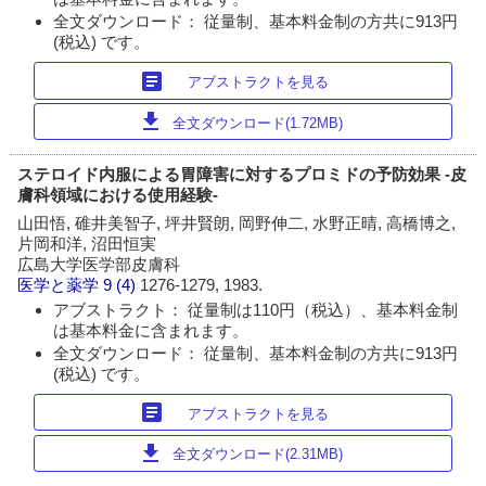
全文ダウンロード： 従量制、基本料金制の方共に913円
(税込) です。
article
アブストラクトを見る
download
全文ダウンロード(1.72MB)
ステロイド内服による胃障害に対するプロミドの予防効果 -皮
膚科領域における使用経験-
山田悟, 碓井美智子, 坪井賢朗, 岡野伸二, 水野正晴, 高橋博之,
片岡和洋, 沼田恒実
広島大学医学部皮膚科
医学と薬学
9 (4)
1276-1279, 1983.
アブストラクト： 従量制は110円（税込）、基本料金制
は基本料金に含まれます。
全文ダウンロード： 従量制、基本料金制の方共に913円
(税込) です。
article
アブストラクトを見る
download
全文ダウンロード(2.31MB)