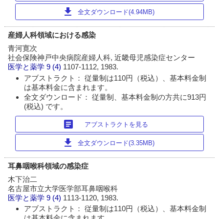
download
全文ダウンロード(4.94MB)
産婦人科領域における感染
青河寛次
社会保険神戸中央病院産婦人科, 近畿母児感染症センター
医学と薬学
9 (4)
1107-1112, 1983.
アブストラクト： 従量制は110円（税込）、基本料金制
は基本料金に含まれます。
全文ダウンロード： 従量制、基本料金制の方共に913円
(税込) です。
article
アブストラクトを見る
download
全文ダウンロード(3.35MB)
耳鼻咽喉科領域の感染症
木下治二
名古屋市立大学医学部耳鼻咽喉科
医学と薬学
9 (4)
1113-1120, 1983.
アブストラクト： 従量制は110円（税込）、基本料金制
は基本料金に含まれます。