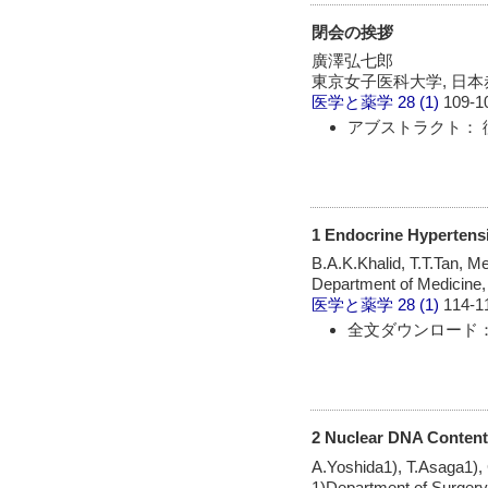
閉会の挨拶
廣澤弘七郎
東京女子医科大学, 日
医学と薬学
28 (1)
109-1
アブストラクト： 
1 Endocrine Hypertens
B.A.K.Khalid, T.T.Tan, 
Department of Medicine,
医学と薬学
28 (1)
114-1
全文ダウンロード：
2 Nuclear DNA Contents
A.Yoshida1), T.Asaga1),
1)Department of Surgery