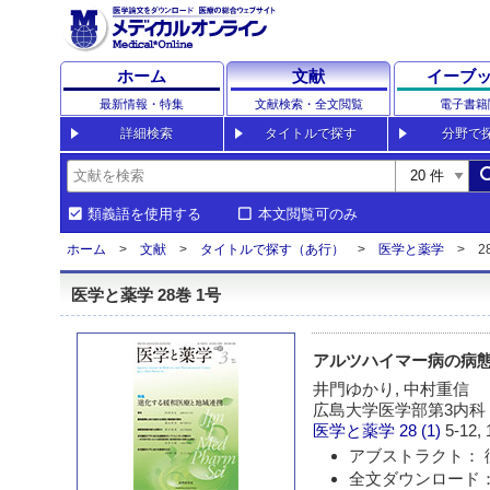
ホーム
文献
イーブ
最新情報・特集
文献検索・全文閲覧
電子書籍
詳細検索
タイトルで探す
分野で
sea
類義語を使用する
本文閲覧可のみ
ホーム
文献
タイトルで探す（あ行）
医学と薬学
2
医学と薬学 28巻 1号
アルツハイマー病の病
井門ゆかり, 中村重信
広島大学医学部第3内科
医学と薬学
28 (1)
5-12, 
アブストラクト： 
全文ダウンロード：