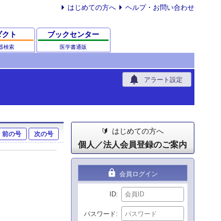
はじめての方へ
ヘルプ・お問い合わせ
ダクト
ブックセンター
器検索
医学書通販
notifications
アラート設定
はじめての方へ
前の号
次の号
個人／法人会員登録のご案内
lock
会員ログイン
ID
パスワード