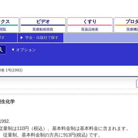
ックス
ビデオ
くすり
プロ
閲覧
医療動画視聴
医薬品検索
医療機
探す
学会・出版社で探す
rch
オプション
8巻 1号(1992)
態生化学
1992.
従量制は110円（税込）、基本料金制は基本料金に含まれます。
 従量制、基本料金制の方共に913円(税込) です。