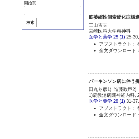
開始頁
筋萎縮性側索硬化症様
検索
三山吉夫
宮崎医科大学精神科
医学と薬学
28 (1)
25-30,
アブストラクト： 
全文ダウンロード：
パーキンソン病に伴う
田丸冬彦1), 進藤政臣2)
1)鹿教湯病院神経内科,
医学と薬学
28 (1)
31-37,
アブストラクト： 
全文ダウンロード：