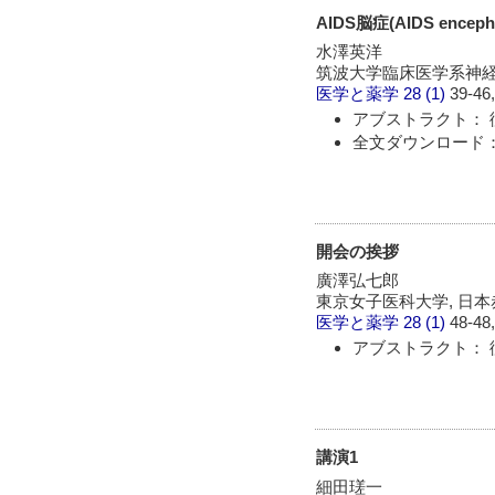
AIDS脳症(AIDS encepha
水澤英洋
筑波大学臨床医学系神
医学と薬学
28 (1)
39-46,
アブストラクト： 
全文ダウンロード：
開会の挨拶
廣澤弘七郎
東京女子医科大学, 日
医学と薬学
28 (1)
48-48,
アブストラクト： 
講演1
細田瑳一