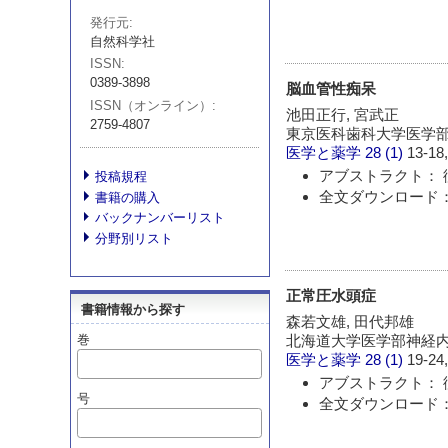
発行元
自然科学社
ISSN
0389-3898
脳血管性痴呆
ISSN（オンライン）
池田正行, 宮武正
2759-4807
東京医科歯科大学医学
医学と薬学
28 (1)
13-18,
アブストラクト： 
投稿規程
全文ダウンロード：
書籍の購入
バックナンバーリスト
分野別リスト
正常圧水頭症
書籍情報から探す
森若文雄, 田代邦雄
巻
北海道大学医学部神経
医学と薬学
28 (1)
19-24,
アブストラクト： 
号
全文ダウンロード：