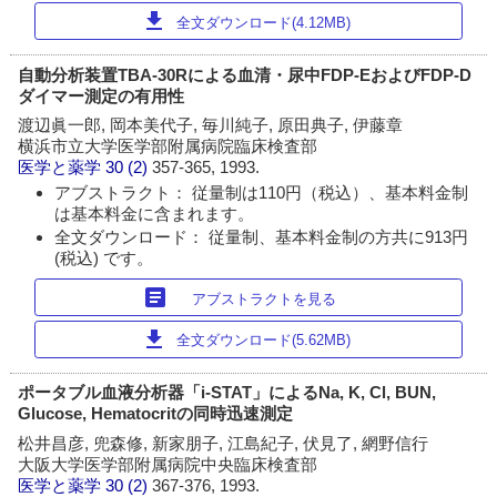
download
全文ダウンロード(4.12MB)
自動分析装置TBA-30Rによる血清・尿中FDP-EおよびFDP-D
ダイマー測定の有用性
渡辺眞一郎, 岡本美代子, 毎川純子, 原田典子, 伊藤章
横浜市立大学医学部附属病院臨床検査部
医学と薬学
30 (2)
357-365, 1993.
アブストラクト： 従量制は110円（税込）、基本料金制
は基本料金に含まれます。
全文ダウンロード： 従量制、基本料金制の方共に913円
(税込) です。
article
アブストラクトを見る
download
全文ダウンロード(5.62MB)
ポータブル血液分析器「i-STAT」によるNa, K, Cl, BUN,
Glucose, Hematocritの同時迅速測定
松井昌彦, 兜森修, 新家朋子, 江島紀子, 伏見了, 網野信行
大阪大学医学部附属病院中央臨床検査部
医学と薬学
30 (2)
367-376, 1993.