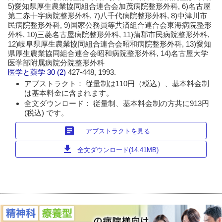
5)愛知県厚生農業協同組合連合会加茂病院整形外科, 6)名古屋
第二赤十字病院整形外科, 7)八千代病院整形外科, 8)中津川市
民病院整形外科, 9)国家公務員等共済組合連合会東海病院整形
外科, 10)三菱名古屋病院整形外科, 11)蒲郡市民病院整形外科,
12)岐阜県厚生農業協同組合連合会昭和病院整形外科, 13)愛知
県厚生農業協同組合連合会昭和病院整形外科, 14)名古屋大学
医学部附属病院分院整形外科
医学と薬学
30 (2)
427-448, 1993.
アブストラクト： 従量制は110円（税込）、基本料金制
は基本料金に含まれます。
全文ダウンロード： 従量制、基本料金制の方共に913円
(税込) です。
article
アブストラクトを見る
download
全文ダウンロード(14.41MB)