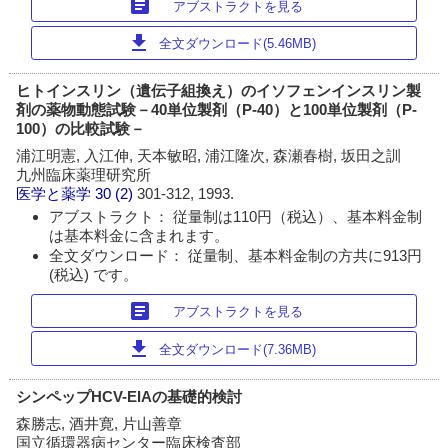
article
アブストラクトを見る
download
全文ダウンロード(5.46MB)
ヒトインスリン（遺伝子組換え）のイソフェンインスリン製
剤の薬物動態試験－40単位製剤（P-40）と100単位製剤（P-
100）の比較試験－
浦江明憲, 入江伸, 天本敏昭, 浦江隆次, 森瀬春樹, 坂田之訓
九州臨床薬理研究所
医学と薬学
30 (2)
301-312, 1993.
アブストラクト： 従量制は110円（税込）、基本料金制
は基本料金に含まれます。
全文ダウンロード： 従量制、基本料金制の方共に913円
(税込) です。
article
アブストラクトを見る
download
全文ダウンロード(7.36MB)
シンペップHCV-EIAの基礎的検討
森勝志, 酒井寛, 片山善章
国立循環器病センター臨床検査部