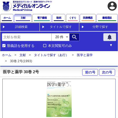
account_circle
ホーム
文献
電子書籍
動画
くすり
医療機器
書籍通販
詳細検索
タイトルで探す
分野で探す
search
notifications
類義語を使用する
本文閲覧可のみ
ホーム
文献
タイトルで探す（あ行）
医学と薬学
30巻 2号(1993)
医学と薬学 30巻 2号
前の号
次の号