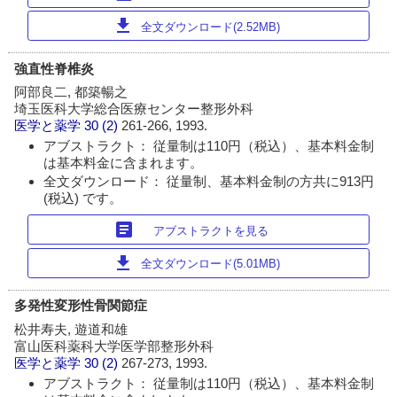
download
全文ダウンロード(2.52MB)
強直性脊椎炎
阿部良二, 都築暢之
埼玉医科大学総合医療センター整形外科
医学と薬学
30 (2)
261-266, 1993.
アブストラクト： 従量制は110円（税込）、基本料金制
は基本料金に含まれます。
全文ダウンロード： 従量制、基本料金制の方共に913円
(税込) です。
article
アブストラクトを見る
download
全文ダウンロード(5.01MB)
多発性変形性骨関節症
松井寿夫, 遊道和雄
富山医科薬科大学医学部整形外科
医学と薬学
30 (2)
267-273, 1993.
アブストラクト： 従量制は110円（税込）、基本料金制