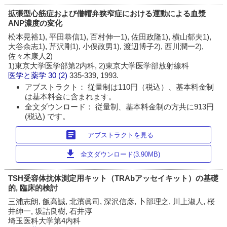
拡張型心筋症および僧帽弁狭窄症における運動による血漿
ANP濃度の変化
松本晃裕1), 平田恭信1), 百村伸一1), 佐田政隆1), 横山郁夫1),
大谷余志1), 芹沢剛1), 小俣政男1), 渡辺博子2), 西川潤一2),
佐々木康人2)
1)東京大学医学部第2内科, 2)東京大学医学部放射線科
医学と薬学
30 (2)
335-339, 1993.
アブストラクト： 従量制は110円（税込）、基本料金制
は基本料金に含まれます。
全文ダウンロード： 従量制、基本料金制の方共に913円
(税込) です。
article
アブストラクトを見る
download
全文ダウンロード(3.90MB)
TSH受容体抗体測定用キット（TRAbアッセイキット）の基礎
的, 臨床的検討
三浦志朗, 飯高誠, 北濱眞司, 深沢信彦, 卜部理之, 川上淑人, 桜
井紳一, 坂詰良樹, 石井淳
埼玉医科大学第4内科