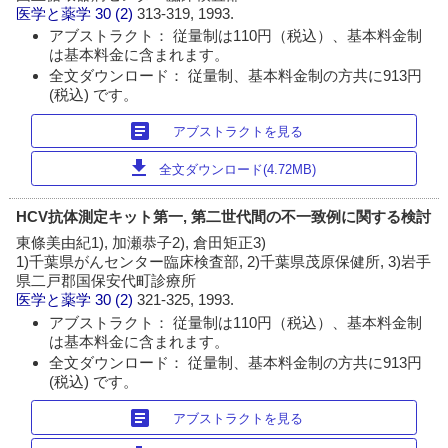
医学と薬学
30 (2)
313-319, 1993.
アブストラクト： 従量制は110円（税込）、基本料金制
は基本料金に含まれます。
全文ダウンロード： 従量制、基本料金制の方共に913円
(税込) です。
article
アブストラクトを見る
download
全文ダウンロード(4.72MB)
HCV抗体測定キット第一, 第二世代間の不一致例に関する検討
東條美由紀1), 加瀬恭子2), 倉田矩正3)
1)千葉県がんセンター臨床検査部, 2)千葉県茂原保健所, 3)岩手
県二戸郡国保安代町診療所
医学と薬学
30 (2)
321-325, 1993.
アブストラクト： 従量制は110円（税込）、基本料金制
は基本料金に含まれます。
全文ダウンロード： 従量制、基本料金制の方共に913円
(税込) です。
article
アブストラクトを見る