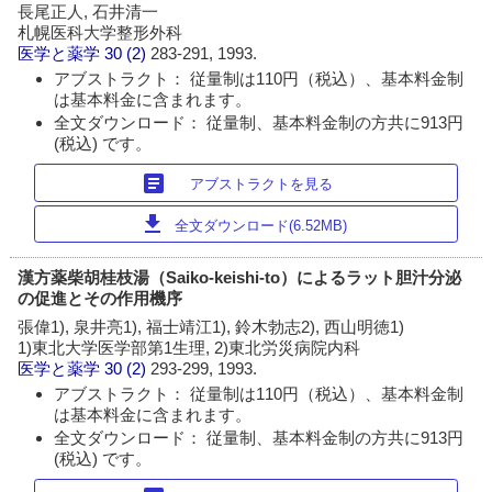
長尾正人, 石井清一
札幌医科大学整形外科
医学と薬学
30 (2)
283-291, 1993.
アブストラクト： 従量制は110円（税込）、基本料金制
は基本料金に含まれます。
全文ダウンロード： 従量制、基本料金制の方共に913円
(税込) です。
article
アブストラクトを見る
download
全文ダウンロード(6.52MB)
漢方薬柴胡桂枝湯（Saiko-keishi-to）によるラット胆汁分泌
の促進とその作用機序
張偉1), 泉井亮1), 福士靖江1), 鈴木勃志2), 西山明徳1)
1)東北大学医学部第1生理, 2)東北労災病院内科
医学と薬学
30 (2)
293-299, 1993.
アブストラクト： 従量制は110円（税込）、基本料金制
は基本料金に含まれます。
全文ダウンロード： 従量制、基本料金制の方共に913円
(税込) です。