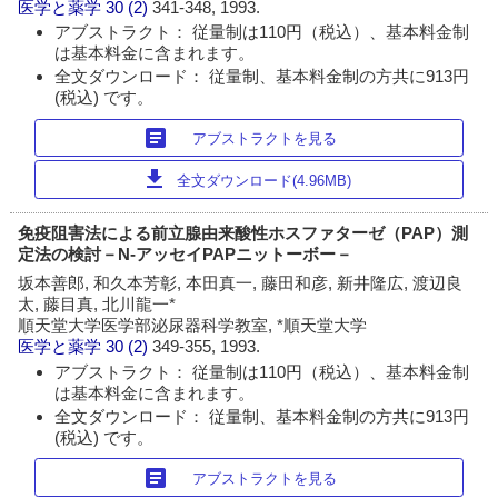
医学と薬学
30 (2)
341-348, 1993.
アブストラクト： 従量制は110円（税込）、基本料金制
は基本料金に含まれます。
全文ダウンロード： 従量制、基本料金制の方共に913円
(税込) です。
article
アブストラクトを見る
download
全文ダウンロード(4.96MB)
免疫阻害法による前立腺由来酸性ホスファターゼ（PAP）測
定法の検討－N-アッセイPAPニットーボー－
坂本善郎, 和久本芳彰, 本田真一, 藤田和彦, 新井隆広, 渡辺良
太, 藤目真, 北川龍一*
順天堂大学医学部泌尿器科学教室, *順天堂大学
医学と薬学
30 (2)
349-355, 1993.
アブストラクト： 従量制は110円（税込）、基本料金制
は基本料金に含まれます。
全文ダウンロード： 従量制、基本料金制の方共に913円
(税込) です。
article
アブストラクトを見る