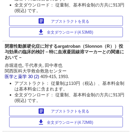
全文ダウンロード： 従量制、基本料金制の方共に913円
(税込) です。
article
アブストラクトを見る
download
全文ダウンロード(4.53MB)
閉塞性動脈硬化症に対するargatroban（Slonnon（R））投
与効果の臨床的検討－特に血液凝固線溶マーカーとの関連に
おいて－
赤堀道也, 千代孝夫, 田中孝也
関西医科大学救命救急センター
医学と薬学
30 (2)
409-415, 1993.
アブストラクト： 従量制は110円（税込）、基本料金制
は基本料金に含まれます。
全文ダウンロード： 従量制、基本料金制の方共に913円
(税込) です。
article
アブストラクトを見る
download
全文ダウンロード(4.72MB)