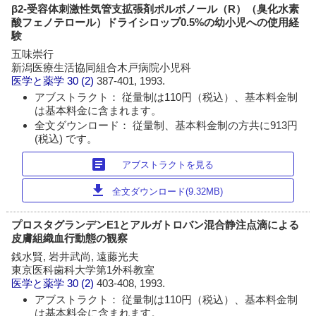
β2-受容体刺激性気管支拡張剤ポルボノール（R）（臭化水素
酸フェノテロール）ドライシロップ0.5%の幼小児への使用経
験
五味崇行
新潟医療生活協同組合木戸病院小児科
医学と薬学
30 (2)
387-401, 1993.
アブストラクト： 従量制は110円（税込）、基本料金制
は基本料金に含まれます。
全文ダウンロード： 従量制、基本料金制の方共に913円
(税込) です。
article
アブストラクトを見る
download
全文ダウンロード(9.32MB)
プロスタグランデンE1とアルガトロバン混合静注点滴による
皮膚組織血行動態の観察
銭水賢, 岩井武尚, 遠藤光夫
東京医科歯科大学第1外科教室
医学と薬学
30 (2)
403-408, 1993.
アブストラクト： 従量制は110円（税込）、基本料金制
は基本料金に含まれます。