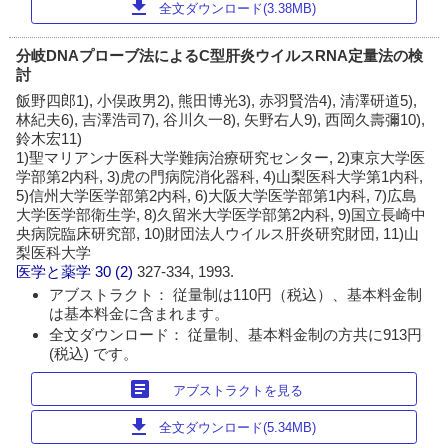
download
全文ダウンロード(3.38MB)
分岐DNAプローブ法によるC型肝炎ウイルスRNA定量法の検
討
飯野四郎1), 小俣政男2), 熊田博光3), 赤羽賢浩4), 清澤研道5),
林紀夫6), 吉澤浩司7), 谷川久一8), 矢野右人9), 西岡久壽彌10),
鈴木宏11)
1)聖マリアンナ医科大学難病治療研究センター, 2)東京大学医
学部第2内科, 3)虎の門病院消化器科, 4)山梨医科大学第1内科,
5)信州大学医学部第2内科, 6)大阪大学医学部第1内科, 7)広島
大学医学部衛生学, 8)久留米大学医学部第2内科, 9)国立長崎中
央病院臨床研究部, 10)財団法人ウイルス肝炎研究財団, 11)山
梨医科大学
医学と薬学
30 (2)
327-334, 1993.
アブストラクト： 従量制は110円（税込）、基本料金制
は基本料金に含まれます。
全文ダウンロード： 従量制、基本料金制の方共に913円
(税込) です。
article
アブストラクトを見る
download
全文ダウンロード(5.34MB)