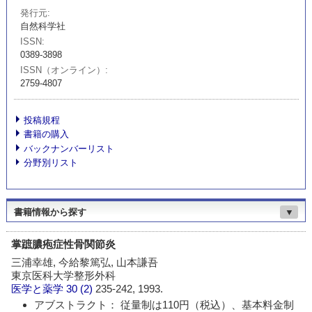
発行元
自然科学社
ISSN
0389-3898
ISSN（オンライン）
2759-4807
投稿規程
書籍の購入
バックナンバーリスト
分野別リスト
書籍情報から探す
▼
掌蹠膿疱症性骨関節炎
三浦幸雄, 今給黎篤弘, 山本謙吾
東京医科大学整形外科
医学と薬学
30 (2)
235-242, 1993.
アブストラクト： 従量制は110円（税込）、基本料金制