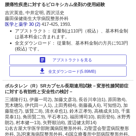
腰痛性疾患に対するピロキシカム坐剤の使用経験
吉沢英造, 中井定明, 西沢活史
藤田保健衛生大学病院整形外科
医学と薬学
30 (2)
417-425, 1993.
アブストラクト： 従量制は110円（税込）、基本料金制
は基本料金に含まれます。
全文ダウンロード： 従量制、基本料金制の方共に913円
(税込) です。
article
アブストラクトを見る
download
全文ダウンロード(5.89MB)
ボルタレン（R）SRカプセル長期連用試験－変形性膝関節症
に対する有効性と安全性の検討－
三浦隆行1), 伊藤一司2), 加藤文彦3), 長谷川幸治1), 原田敦4),
荒木聰5), 伊代田一人1), 上田秀樹4), 衛藤義人6), 可知悟2), 加
藤龍也7), 坂賢二8), 清水卓也1), 鈴木正孝9), 高橋成夫10), 千葉
晃泰11), 角田賢二9), 平石孝12), 福田博司10), 前田登6), 水野秀
朗2), 村本健一13), 矢野順治8), 渡辺健太郎14)
1)名古屋大学医学部附属病院整形外科, 2)聖霊会聖霊病院整形
外科, 3)JR東海病院整形外科, 4)国立療養所中部病院整形外科,