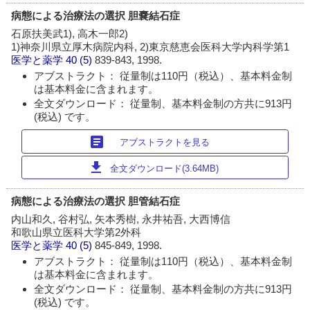
病態による治療法の選択 胆嚢結石症
石原扶美武1), 高木一郎2)
1)神奈川県立厚木病院内科, 2)東京慈恵会医科大学内科学第1
医学と薬学
40 (5)
839-843, 1998.
アブストラクト： 従量制は110円（税込）、基本料金制
は基本料金に含まれます。
全文ダウンロード： 従量制、基本料金制の方共に913円
(税込) です。
article
アブストラクトを見る
download
全文ダウンロード(3.64MB)
病態による治療法の選択 胆管結石症
内山和久, 谷村弘, 矢本秀樹, 永井祐吾, 大西博信
和歌山県立医科大学第2外科
医学と薬学
40 (5)
845-849, 1998.
アブストラクト： 従量制は110円（税込）、基本料金制
は基本料金に含まれます。
全文ダウンロード： 従量制、基本料金制の方共に913円
(税込) です。