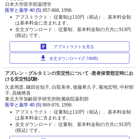
日本大学医学部薬理学
医学と薬学
40 (5)
857-868, 1998.
アブストラクト： 従量制は110円（税込）、基本料金制
は基本料金に含まれます。
全文ダウンロード： 従量制、基本料金制の方共に913円
(税込) です。
article
アブストラクトを見る
download
全文ダウンロード(7.74MB)
アズレン・グルタミンの安定性について -患者保管想定時にお
ける安定性試験-
久道周彦, 鎌田佐知子, 白取美幸, 後藤希久子, 菊地宏明, 中村郁
子, 高橋將喜
東北大学加齢医学研究所附属病院薬剤部
医学と薬学
40 (5)
869-876, 1998.
アブストラクト： 従量制は110円（税込）、基本料金制
は基本料金に含まれます。
全文ダウンロード： 従量制、基本料金制の方共に913円
(税込) です。