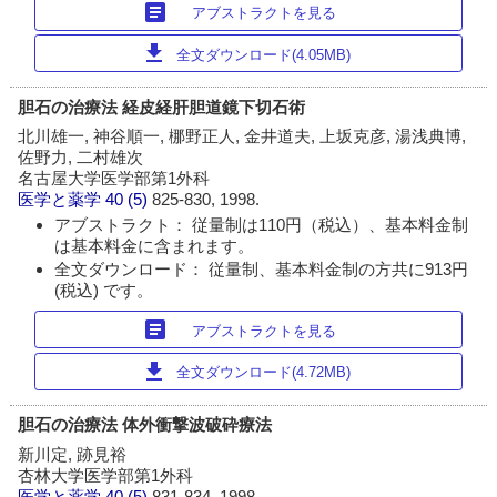
article
アブストラクトを見る
download
全文ダウンロード(4.05MB)
胆石の治療法 経皮経肝胆道鏡下切石術
北川雄一, 神谷順一, 梛野正人, 金井道夫, 上坂克彦, 湯浅典博,
佐野力, 二村雄次
名古屋大学医学部第1外科
医学と薬学
40 (5)
825-830, 1998.
アブストラクト： 従量制は110円（税込）、基本料金制
は基本料金に含まれます。
全文ダウンロード： 従量制、基本料金制の方共に913円
(税込) です。
article
アブストラクトを見る
download
全文ダウンロード(4.72MB)
胆石の治療法 体外衝撃波破砕療法
新川定, 跡見裕
杏林大学医学部第1外科
医学と薬学
40 (5)
831-834, 1998.