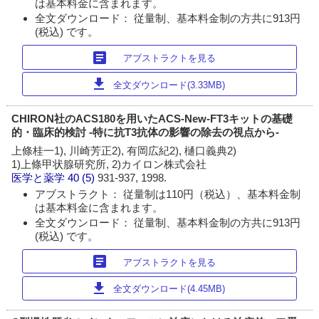
は基本料金に含まれます。
全文ダウンロード： 従量制、基本料金制の方共に913円
(税込) です。
article
アブストラクトを見る
download
全文ダウンロード(3.33MB)
CHIRON社のACS180を用いたACS-New-FT3キットの基礎
的・臨床的検討 -特に抗T3抗体の影響の除去の視点から-
上條桂一1), 川崎芳正2), 有岡広紀2), 樋口義典2)
1)上條甲状腺研究所, 2)カイロン株式会社
医学と薬学
40 (5)
931-937, 1998.
アブストラクト： 従量制は110円（税込）、基本料金制
は基本料金に含まれます。
全文ダウンロード： 従量制、基本料金制の方共に913円
(税込) です。
article
アブストラクトを見る
download
全文ダウンロード(4.45MB)