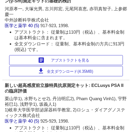
ン(γ-Sm)測定キットの基礎的検討
河原孝一, 大塚光男, 古川邦宏, 元尾阿喜恵, 赤羽真智子, 上参郷
慶一
中外診断科学株式会社
医学と薬学
40 (5)
917-923, 1998.
アブストラクト： 従量制は110円（税込）、基本料金制
は基本料金に含まれます。
全文ダウンロード： 従量制、基本料金制の方共に913円
(税込) です。
article
アブストラクトを見る
download
全文ダウンロード(4.35MB)
新しい超高感度前立腺特異抗原測定キット: ECLusys PSA II
の臨床評価
栗山学1), 水野ちとせ2), 丹治明広2), Pham Quang Vinh1), 宇野
裕巳1), 浅野学1), 坂義人1)
1)岐阜大学医学部泌尿器科学教室, 2)ロシュ・ダイアグノステ
ィックス株式会社
医学と薬学
40 (5)
925-929, 1998.
アブストラクト： 従量制は110円（税込）、基本料金制