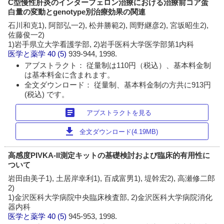
C型慢性肝炎のインターフェロン治療における治療前コア蛋
白量の変動とgenotype別治療効果の関連
石川和克1), 阿部弘一2), 松井勝範2), 岡野継彦2), 宮坂昭生2),
佐藤俊一2)
1)岩手県立大学看護学部, 2)岩手医科大学医学部第1内科
医学と薬学
40 (5)
939-944, 1998.
アブストラクト： 従量制は110円（税込）、基本料金制
は基本料金に含まれます。
全文ダウンロード： 従量制、基本料金制の方共に913円
(税込) です。
article
アブストラクトを見る
download
全文ダウンロード(4.19MB)
高感度PIVKA-II測定キットの基礎検討および臨床的有用性に
ついて
岩田由美子1), 土居岸幸利1), 百成富男1), 堤幹宏2), 高瀬修二郎
2)
1)金沢医科大学病院中央臨床検査部, 2)金沢医科大学病院消化
器内科
医学と薬学
40 (5)
945-953, 1998.