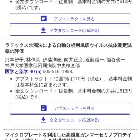
全文ダウンロード： 従量制、基本料金制の方共に913円
(税込) です。
article
アブストラクトを見る
download
全文ダウンロード(3.63MB)
ラテックス比濁法による自動分析用風疹ウイルス抗体測定試
薬の評価
河本智子, 林伸英, 伊藤洋志, 向井正彦, 近藤信一, 熊谷俊一
神戸大学医学部附属病院中央検査部
医学と薬学
40 (5)
909-916, 1998.
アブストラクト： 従量制は110円（税込）、基本料金制
は基本料金に含まれます。
全文ダウンロード： 従量制、基本料金制の方共に913円
(税込) です。
article
アブストラクトを見る
download
全文ダウンロード(5.26MB)
マイクロプレートを利用した高感度ガンマーセミノプロテイ