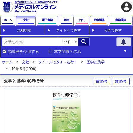
account_circle
ホーム
文献
電子書籍
動画
くすり
医療機器
書籍通販
詳細検索
タイトルで探す
分野で探す
search
notifications
類義語を使用する
本文閲覧可のみ
ホーム
文献
タイトルで探す（あ行）
医学と薬学
40巻 5号(1998)
医学と薬学 40巻 5号
前の号
次の号