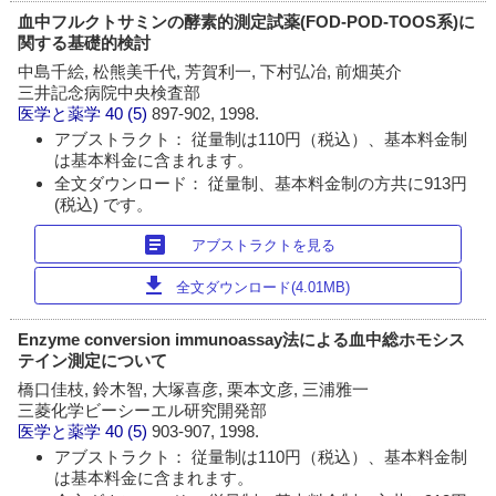
血中フルクトサミンの酵素的測定試薬(FOD-POD-TOOS系)に
関する基礎的検討
中島千絵, 松熊美千代, 芳賀利一, 下村弘冶, 前畑英介
三井記念病院中央検査部
医学と薬学
40 (5)
897-902, 1998.
アブストラクト： 従量制は110円（税込）、基本料金制
は基本料金に含まれます。
全文ダウンロード： 従量制、基本料金制の方共に913円
(税込) です。
article
アブストラクトを見る
download
全文ダウンロード(4.01MB)
Enzyme conversion immunoassay法による血中総ホモシス
テイン測定について
橋口佳枝, 鈴木智, 大塚喜彦, 栗本文彦, 三浦雅一
三菱化学ビーシーエル研究開発部
医学と薬学
40 (5)
903-907, 1998.
アブストラクト： 従量制は110円（税込）、基本料金制
は基本料金に含まれます。