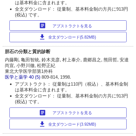
は基本料金に含まれます。
全文ダウンロード： 従量制、基本料金制の方共に913円
(税込) です。
article
アブストラクトを見る
download
全文ダウンロード(5.82MB)
胆石の分類と質的診断
内藤剛, 亀田智統, 鈴木克彦, 村上泰介, 鹿郷昌之, 熊田哲, 安達
尚宣, 小野川徹, 松野正紀
東北大学医学部第1外科
医学と薬学
40 (5)
809-814, 1998.
アブストラクト： 従量制は110円（税込）、基本料金制
は基本料金に含まれます。
全文ダウンロード： 従量制、基本料金制の方共に913円
(税込) です。
article
アブストラクトを見る
download
全文ダウンロード(3.92MB)