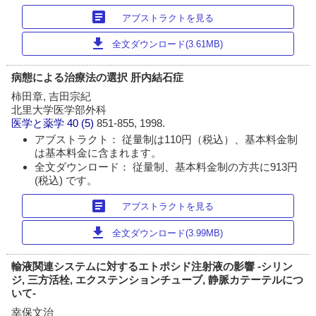
article
アブストラクトを見る
download
全文ダウンロード(3.61MB)
病態による治療法の選択 肝内結石症
柿田章, 吉田宗紀
北里大学医学部外科
医学と薬学
40 (5)
851-855, 1998.
アブストラクト： 従量制は110円（税込）、基本料金制
は基本料金に含まれます。
全文ダウンロード： 従量制、基本料金制の方共に913円
(税込) です。
article
アブストラクトを見る
download
全文ダウンロード(3.99MB)
輸液関連システムに対するエトポシド注射液の影響 -シリン
ジ, 三方活栓, エクステンションチューブ, 静脈カテーテルにつ
いて-
幸保文治