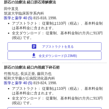
胆石の治療法 経口胆石溶解療法
田中直見
筑波大学臨床医学系内科
医学と薬学
40 (5)
815-818, 1998.
アブストラクト： 従量制は110円（税込）、基本料金制
は基本料金に含まれます。
全文ダウンロード： 従量制、基本料金制の方共に913円
(税込) です。
article
アブストラクトを見る
download
全文ダウンロード(3.23MB)
胆石の治療法 経口内視鏡下砕石術
竹熊与志, 長浜正亜, 藤田力也
昭和大学藤が丘病院消化器内科
医学と薬学
40 (5)
819-824, 1998.
アブストラクト： 従量制は110円（税込）、基本料金制
は基本料金に含まれます。
全文ダウンロード： 従量制、基本料金制の方共に913円
(税込) です。