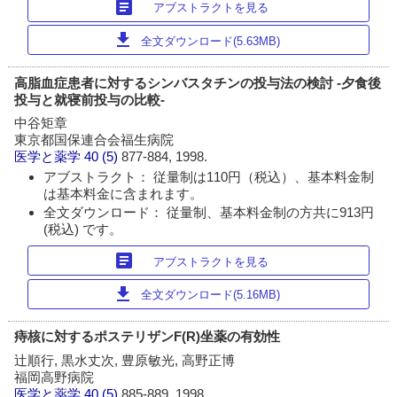
article
アブストラクトを見る
download
全文ダウンロード(5.63MB)
高脂血症患者に対するシンバスタチンの投与法の検討 -夕食後
投与と就寝前投与の比較-
中谷矩章
東京都国保連合会福生病院
医学と薬学
40 (5)
877-884, 1998.
アブストラクト： 従量制は110円（税込）、基本料金制
は基本料金に含まれます。
全文ダウンロード： 従量制、基本料金制の方共に913円
(税込) です。
article
アブストラクトを見る
download
全文ダウンロード(5.16MB)
痔核に対するポステリザンF(R)坐薬の有効性
辻順行, 黒水丈次, 豊原敏光, 高野正博
福岡高野病院
医学と薬学
40 (5)
885-889, 1998.