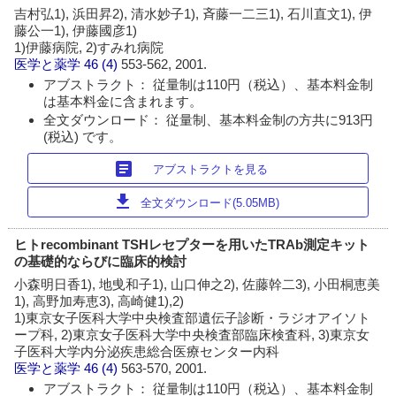
吉村弘1), 浜田昇2), 清水妙子1), 斉藤一二三1), 石川直文1), 伊
藤公一1), 伊藤國彦1)
1)伊藤病院, 2)すみれ病院
医学と薬学
46 (4)
553-562, 2001.
アブストラクト： 従量制は110円（税込）、基本料金制
は基本料金に含まれます。
全文ダウンロード： 従量制、基本料金制の方共に913円
(税込) です。
article
アブストラクトを見る
download
全文ダウンロード(5.05MB)
ヒトrecombinant TSHレセプターを用いたTRAb測定キット
の基礎的ならびに臨床的検討
小森明日香1), 地曵和子1), 山口伸之2), 佐藤幹二3), 小田桐恵美
1), 高野加寿恵3), 高崎健1),2)
1)東京女子医科大学中央検査部遺伝子診断・ラジオアイソト
ープ科, 2)東京女子医科大学中央検査部臨床検査科, 3)東京女
子医科大学内分泌疾患総合医療センター内科
医学と薬学
46 (4)
563-570, 2001.
アブストラクト： 従量制は110円（税込）、基本料金制