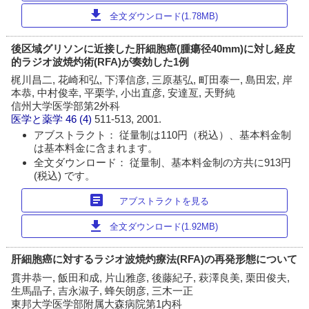
download
全文ダウンロード(1.78MB)
後区域グリソンに近接した肝細胞癌(腫瘍径40mm)に対し経皮
的ラジオ波焼灼術(RFA)が奏効した1例
梶川昌二, 花崎和弘, 下澤信彦, 三原基弘, 町田泰一, 島田宏, 岸
本恭, 中村俊幸, 平栗学, 小出直彦, 安達亙, 天野純
信州大学医学部第2外科
医学と薬学
46 (4)
511-513, 2001.
アブストラクト： 従量制は110円（税込）、基本料金制
は基本料金に含まれます。
全文ダウンロード： 従量制、基本料金制の方共に913円
(税込) です。
article
アブストラクトを見る
download
全文ダウンロード(1.92MB)
肝細胞癌に対するラジオ波焼灼療法(RFA)の再発形態について
貫井恭一, 飯田和成, 片山雅彦, 後藤紀子, 萩澤良美, 栗田俊夫,
生馬晶子, 吉永淑子, 蜂矢朗彦, 三木一正
東邦大学医学部附属大森病院第1内科