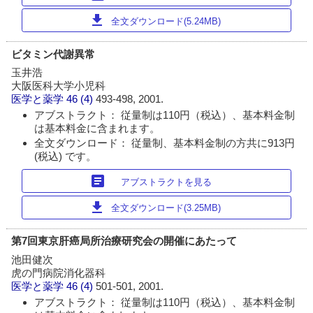
download
全文ダウンロード(5.24MB)
ビタミン代謝異常
玉井浩
大阪医科大学小児科
医学と薬学
46 (4)
493-498, 2001.
アブストラクト： 従量制は110円（税込）、基本料金制
は基本料金に含まれます。
全文ダウンロード： 従量制、基本料金制の方共に913円
(税込) です。
article
アブストラクトを見る
download
全文ダウンロード(3.25MB)
第7回東京肝癌局所治療研究会の開催にあたって
池田健次
虎の門病院消化器科
医学と薬学
46 (4)
501-501, 2001.
アブストラクト： 従量制は110円（税込）、基本料金制