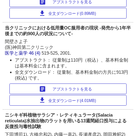
article
アブストラクトを見る
download
全文ダウンロード(0.89MB)
当クリニックにおける低用量OC服用者の現状 -発売から1年半
後までの約900人の状況について-
間壁さよ子
(医)神田第二クリニック
医学と薬学
46 (4)
519-525, 2001.
アブストラクト： 従量制は110円（税込）、基本料金制
は基本料金に含まれます。
全文ダウンロード： 従量制、基本料金制の方共に913円
(税込) です。
article
アブストラクトを見る
download
全文ダウンロード(4.01MB)
ニシキギ科植物サラシア・レティキュラータ(Salacia
reticulata)水抽出物のラットを用いる13週間経口投与による
反復投与毒性試験
下田博司1), 古橋忠和2), 内藤一嘉2), 長瀬孝彦2), 岡田雅昭2)