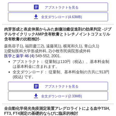
article
アブストラクトを見る
download
全文ダウンロード(4.63MB)
肉芽形成と表皮伸展からみた創傷治癒促進剤の効果判定 -ジブ
チルサイクリックAMP含有軟膏とトレチノイントコフェリル
含有軟膏の比較検討-
森島容子1), 福田慶三2), 遠藤篤1), 横尾和久1), 青山久1)
1)愛知医科大学形成外科, 2)小牧市民病院形成外科
医学と薬学
46 (4)
549-552, 2001.
アブストラクト： 従量制は110円（税込）、基本料金制
は基本料金に含まれます。
全文ダウンロード： 従量制、基本料金制の方共に913円
(税込) です。
article
アブストラクトを見る
download
全文ダウンロード(2.33MB)
全自動化学発光免疫測定装置アレグロライトによる血中TSH,
FT3, FT4測定の基礎的ならびに臨床的検討