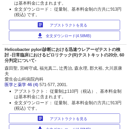
は基本料金に含まれます。
全文ダウンロード： 従量制、基本料金制の方共に913円
(税込) です。
article
アブストラクトを見る
download
全文ダウンロード(4.58MB)
Helicobacter pylori診断における迅速ウレアーゼテストの検
討 -日常臨床におけるピロリテック(R)テストキットの20分, 60
分判定について-
森田聖, 宮崎守成, 福光真二, 辻秀治, 森永理, 郡大裕, 大川原康
夫
愛生会山科病院内科
医学と薬学
46 (4)
571-577, 2001.
アブストラクト： 従量制は110円（税込）、基本料金制
は基本料金に含まれます。
全文ダウンロード： 従量制、基本料金制の方共に913円
(税込) です。
article
アブストラクトを見る