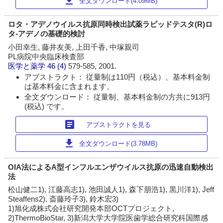
download
全文ダウンロード(4.09MB)
ロタ・アデノウイルス抗原同時検出試薬ラピッドテスタ(R)ロ
タ-アデノの基礎的検討
小田幸生, 藤井友美, 上田千香, 中塚親司
PL病院中央臨床検査部
医学と薬学
46 (4)
579-585, 2001.
アブストラクト： 従量制は110円（税込）、基本料金制
は基本料金に含まれます。
全文ダウンロード： 従量制、基本料金制の方共に913円
(税込) です。
article
アブストラクトを見る
download
全文ダウンロード(3.78MB)
OIA法によるA型インフルエンザウイルス抗原の迅速自動検出
法
松山健二1), 江藤高志1), 池田誠人1), 森下朋浩1), 黒川洋1), Jeff
Steaffens2), 斎藤玲子3), 鈴木宏3)
1)旭化成株式会社研究開発本部OCTプロジェクト,
2)ThermoBioStar, 3)新潟大学大学院医歯学総合研究科国際感