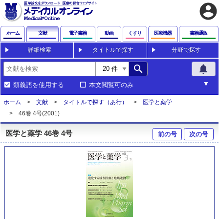
account_circle
ホーム
文献
電子書籍
動画
くすり
医療機器
書籍通販
詳細検索
タイトルで探す
分野で探す
search
notifications
類義語を使用する
本文閲覧可のみ
ホーム
文献
タイトルで探す（あ行）
医学と薬学
46巻 4号(2001)
医学と薬学 46巻 4号
前の号
次の号