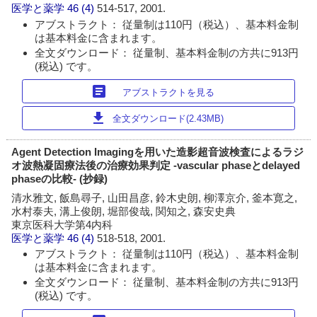
医学と薬学
46 (4)
514-517, 2001.
アブストラクト： 従量制は110円（税込）、基本料金制
は基本料金に含まれます。
全文ダウンロード： 従量制、基本料金制の方共に913円
(税込) です。
article
アブストラクトを見る
download
全文ダウンロード(2.43MB)
Agent Detection Imagingを用いた造影超音波検査によるラジ
オ波熱凝固療法後の治療効果判定 -vascular phaseとdelayed
phaseの比較- (抄録)
清水雅文, 飯島尋子, 山田昌彦, 鈴木史朗, 柳澤京介, 釜本寛之,
水村泰夫, 溝上俊朗, 堀部俊哉, 関知之, 森安史典
東京医科大学第4内科
医学と薬学
46 (4)
518-518, 2001.
アブストラクト： 従量制は110円（税込）、基本料金制
は基本料金に含まれます。
全文ダウンロード： 従量制、基本料金制の方共に913円
(税込) です。