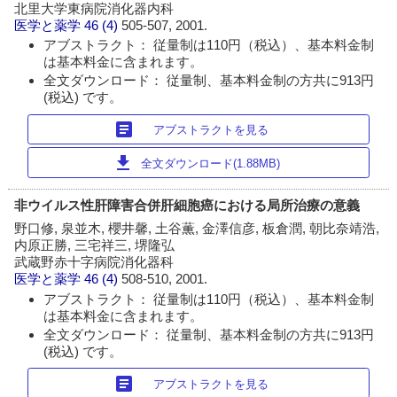
北里大学東病院消化器内科
医学と薬学
46 (4)
505-507, 2001.
アブストラクト： 従量制は110円（税込）、基本料金制
は基本料金に含まれます。
全文ダウンロード： 従量制、基本料金制の方共に913円
(税込) です。
article
アブストラクトを見る
download
全文ダウンロード(1.88MB)
非ウイルス性肝障害合併肝細胞癌における局所治療の意義
野口修, 泉並木, 櫻井馨, 土谷薫, 金澤信彦, 板倉潤, 朝比奈靖浩,
内原正勝, 三宅祥三, 堺隆弘
武蔵野赤十字病院消化器科
医学と薬学
46 (4)
508-510, 2001.
アブストラクト： 従量制は110円（税込）、基本料金制
は基本料金に含まれます。
全文ダウンロード： 従量制、基本料金制の方共に913円
(税込) です。
article
アブストラクトを見る