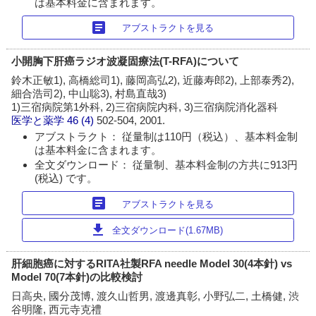
は基本料金に含まれます。
article
アブストラクトを見る
小開胸下肝癌ラジオ波凝固療法(T-RFA)について
鈴木正敏1), 高橋総司1), 藤岡高弘2), 近藤寿郎2), 上部泰秀2),
細合浩司2), 中山聡3), 村島直哉3)
1)三宿病院第1外科, 2)三宿病院内科, 3)三宿病院消化器科
医学と薬学
46 (4)
502-504, 2001.
アブストラクト： 従量制は110円（税込）、基本料金制
は基本料金に含まれます。
全文ダウンロード： 従量制、基本料金制の方共に913円
(税込) です。
article
アブストラクトを見る
download
全文ダウンロード(1.67MB)
肝細胞癌に対するRITA社製RFA needle Model 30(4本針) vs
Model 70(7本針)の比較検討
日高央, 國分茂博, 渡久山哲男, 渡邊真彰, 小野弘二, 土橋健, 渋
谷明隆, 西元寺克禮