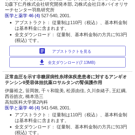
1)森下仁丹株式会社研究開発本部, 2)株式会社日本バイオリサ
ーチセンター羽島研究所
医学と薬学
46 (4)
527-540, 2001.
アブストラクト： 従量制は110円（税込）、基本料金制
は基本料金に含まれます。
全文ダウンロード： 従量制、基本料金制の方共に913円
(税込) です。
article
アブストラクトを見る
download
全文ダウンロード(7.13MB)
正常血圧を示す非糖尿病性糸球体疾患患者に対するアンギオ
テンシンII受容体拮抗薬ロサルタンの腎保護作用
伊藤裕之, 笹岡敦, 千々和龍美, 松原由佳, 久川奈緒子, 王紅綱,
西谷皓次, 橋本浩三
高知医科大学第2内科
医学と薬学
46 (4)
541-548, 2001.
アブストラクト： 従量制は110円（税込）、基本料金制
は基本料金に含まれます。
全文ダウンロード： 従量制、基本料金制の方共に913円
(税込) です。