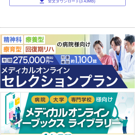
download
全文ダウンロード(3.43MB)