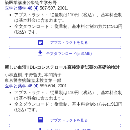
染医学講座公衆衛生学分野
医学と薬学
46 (4)
587-597, 2001.
アブストラクト： 従量制は110円（税込）、基本料金制
は基本料金に含まれます。
全文ダウンロード： 従量制、基本料金制の方共に913円
(税込) です。
article
アブストラクトを見る
download
全文ダウンロード(5.81MB)
新しい血清HDL-コレステロール直接測定試薬の基礎的検討
小林直樹, 平野哲夫, 本間請子
東京警察病院臨床検査第一部
医学と薬学
46 (4)
599-604, 2001.
アブストラクト： 従量制は110円（税込）、基本料金制
は基本料金に含まれます。
全文ダウンロード： 従量制、基本料金制の方共に913円
(税込) です。
article
アブストラクトを見る