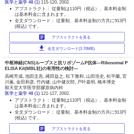
医学と薬学
48 (1)
115-120, 2002.
アブストラクト： 従量制は110円（税込）、基本料金制
は基本料金に含まれます。
全文ダウンロード： 従量制、基本料金制の方共に913円
(税込) です。
article
アブストラクトを見る
download
全文ダウンロード(3.70MB)
中枢神経(CNS)ループスと抗リボゾームP抗体―Ribosomal P
ELISA Kit(MBL社)の有用性の検討―
高崎芳成, 池田圭吾, 縄田益之, 松下雅和, 山田浩史, 松平蘭, 官
川薫, 金田和彦, 竹内健, 山中健次郎, 戸叶嘉明, 橋本博史
順天堂大学医学部膠原病内科
医学と薬学
48 (1)
121-127, 2002.
アブストラクト： 従量制は110円（税込）、基本料金制
は基本料金に含まれます。
全文ダウンロード： 従量制、基本料金制の方共に913円
(税込) です。
article
アブストラクトを見る