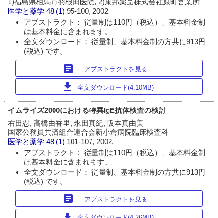
1)福島県相馬市羽根田医院, 2)東邦薬品株式会社原町営業所
医学と薬学
48 (1)
95-100, 2002.
アブストラクト： 従量制は110円（税込）、基本料金制
は基本料金に含まれます。
全文ダウンロード： 従量制、基本料金制の方共に913円
(税込) です。
article
アブストラクトを見る
download
全文ダウンロード(4.10MB)
イムライズ2000における特異IgE抗体検査の検討
右田忍, 高橋由香里, 永田真紀, 阪本真由美
国家公務員共済組合連合会新小倉病院臨床検査科
医学と薬学
48 (1)
101-107, 2002.
アブストラクト： 従量制は110円（税込）、基本料金制
は基本料金に含まれます。
全文ダウンロード： 従量制、基本料金制の方共に913円
(税込) です。
article
アブストラクトを見る
download
全文ダウンロード(4.26MB)