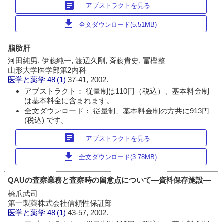
article
アブストラクトを見る
download
全文ダウンロード(5.51MB)
脂肪肝
河田純男, 伊藤純一, 渡辺久剛, 斉藤貴史, 冨樫整
山形大学医学部第2内科
医学と薬学
48 (1)
37-41, 2002.
アブストラクト： 従量制は110円（税込）、基本料金制
は基本料金に含まれます。
全文ダウンロード： 従量制、基本料金制の方共に913円
(税込) です。
article
アブストラクトを見る
download
全文ダウンロード(3.78MB)
QAUの査察業務と査察時の留意点について―資料保存施設―
橋爪武司
第一製薬株式会社信頼性保証部
医学と薬学
48 (1)
43-57, 2002.