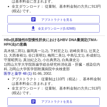
は基本料金に含まれます。
全文ダウンロード： 従量制、基本料金制の方共に913円
(税込) です。
article
アブストラクトを見る
download
全文ダウンロード(5.82MB)
HBe抗原陰性B型慢性肝炎におけるHBV DNA量測定(TMA-
HPA法)の意義
高木慎二郎1), 藤岡真一1),2), 下村宏之1), 岩崎良章1), 辻英之
1), 大西泰裕1), 谷口英明1), 梅岡二美1), 中島弘文1), 朴成郁1),
守屋昭男1), 真治紀之2), 小出典男2), 白鳥康史1)
1)岡山大学大学院医歯学総合研究科消化器・肝臓・感染症内
科, 2)岡山大学医学部附属病院中央検査部
医学と薬学
48 (1)
81-86, 2002.
アブストラクト： 従量制は110円（税込）、基本料金制
は基本料金に含まれます。
全文ダウンロード： 従量制、基本料金制の方共に913円
(税込) です。
article
アブストラクトを見る