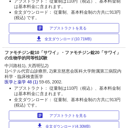
アブストラクト： 従量制は110円（税込）、基本料金制
は基本料金に含まれます。
全文ダウンロード： 従量制、基本料金制の方共に913円
(税込) です。
article
アブストラクトを見る
download
全文ダウンロード(10.71MB)
ファモチジン錠10「サワイ」・ファモチジン錠20「サワイ」
の生物学的同等性試験
中川路桂1), 大西明弘2)
1)ベテル代官山診療所, 2)東京慈恵会医科大学附属第三病院内
科学・臨床検査医学
医学と薬学
48 (1)
59-65, 2002.
アブストラクト： 従量制は110円（税込）、基本料金制
は基本料金に含まれます。
全文ダウンロード： 従量制、基本料金制の方共に913円
(税込) です。
article
アブストラクトを見る
download
全文ダウンロード(4.30MB)