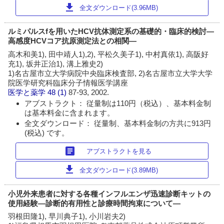
download
全文ダウンロード(3.96MB)
ルミパルスfを用いたHCV抗体測定系の基礎的・臨床的検討―
高感度HCVコア抗原測定法との相関―
高木和美1), 田中靖人1),2), 平松久美子1), 中村真依1), 高阪好
充1), 坂井正治1), 溝上雅史2)
1)名古屋市立大学病院中央臨床検査部, 2)名古屋市立大学大学
院医学研究科臨床分子情報医学講座
医学と薬学
48 (1)
87-93, 2002.
アブストラクト： 従量制は110円（税込）、基本料金制
は基本料金に含まれます。
全文ダウンロード： 従量制、基本料金制の方共に913円
(税込) です。
article
アブストラクトを見る
download
全文ダウンロード(3.89MB)
小児外来患者に対する各種インフルエンザ迅速診断キットの
使用経験―診断的有用性と診療時間拘束について―
羽根田隆1), 早川典子1), 小川岩夫2)