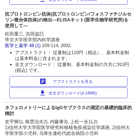
抗プロトロンビン抗体(抗プロトロンビン/フォスファチジルセ
リン複合体抗体)の検出―ELISAキット(医学生物学研究所)を
使用して―
松田重三, 吉田益巳
帝京大学医学部内科学講座
医学と薬学
48 (1)
109-114, 2002.
アブストラクト： 従量制は110円（税込）、基本料金制
は基本料金に含まれます。
全文ダウンロード： 従量制、基本料金制の方共に913円
(税込) です。
article
アブストラクトを見る
download
全文ダウンロード(4.14MB)
ネフェロメトリーによるIgGサブクラスの測定の基礎的臨床的
検討
史宇輝1), 南雲治夫2), 内藤肇3), 上松一永1),2)
1)信州大学大学院医学研究科移植免疫感染症学講座, 2)信州大
学医学部小児科, 3)厚生連松代総合病院小児科