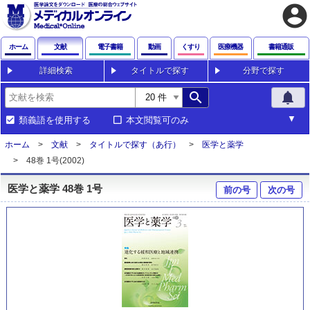
account_circle
ホーム
文献
電子書籍
動画
くすり
医療機器
書籍通販
詳細検索
タイトルで探す
分野で探す
search
notifications
類義語を使用する
本文閲覧可のみ
ホーム
文献
タイトルで探す（あ行）
医学と薬学
48巻 1号(2002)
医学と薬学 48巻 1号
前の号
次の号