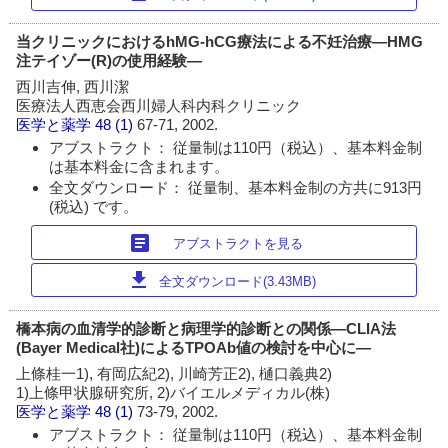
当クリニックにおけるhMG-hCG療法による不妊治療―HMG
注テイゾー(R)の使用経験―
西川吉伸, 西川潔
医療法人西恵会西川婦人科内科クリニック
医学と薬学
48 (1)
67-71, 2002.
アブストラクト： 従量制は110円（税込）、基本料金制
は基本料金に含まれます。
全文ダウンロード： 従量制、基本料金制の方共に913円
(税込) です。
article
アブストラクトを見る
download
全文ダウンロード(3.43MB)
橋本病の血清学的診断と病理学的診断との関係―CLIA法
(Bayer Medical社)によるTPOAb値の検討を中心に―
上條桂一1), 有岡広紀2), 川崎芳正2), 樋口義典2)
1)上條甲状腺研究所, 2)バイエルメディカル(株)
医学と薬学
48 (1)
73-79, 2002.
アブストラクト： 従量制は110円（税込）、基本料金制