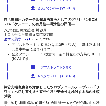
download
全文ダウンロード(2.36MB)
自己導尿用カテーテル潤滑消毒液としてのグリセリンBC液
60%「ケンエー」の有用性―潤滑性の評価―
諏訪雅宣, 尾家重治, 神谷晃
山口大学医学部附属病院薬剤部
医学と薬学
57 (1)
65-67, 2007.
アブストラクト： 従量制は110円（税込）、基本料金制
は基本料金に含まれます。
全文ダウンロード： 従量制、基本料金制の方共に913円
(税込) です。
article
アブストラクトを見る
download
全文ダウンロード(1.46MB)
気管支喘息患者を対象としたツロブテロールテープ2mg「サ
ワイ」へ切り替え後の有効性及び安全性を検討する群内比較
試験
田中勲1), 和田靖2), 前川裕3), 吉田雅一4), 佐伯好信5), 山本雅