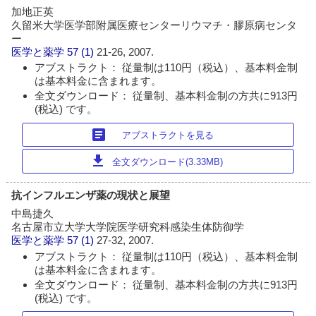
加地正英
久留米大学医学部附属医療センターリウマチ・膠原病センタ
ー
医学と薬学
57 (1)
21-26, 2007.
アブストラクト： 従量制は110円（税込）、基本料金制
は基本料金に含まれます。
全文ダウンロード： 従量制、基本料金制の方共に913円
(税込) です。
article
アブストラクトを見る
download
全文ダウンロード(3.33MB)
抗インフルエンザ薬の現状と展望
中島捷久
名古屋市立大学大学院医学研究科感染生体防御学
医学と薬学
57 (1)
27-32, 2007.
アブストラクト： 従量制は110円（税込）、基本料金制
は基本料金に含まれます。
全文ダウンロード： 従量制、基本料金制の方共に913円
(税込) です。