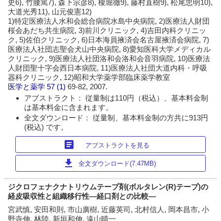
史6), 竹腰篤7), 森下宗彦8), 榎堀徹9), 藤村直樹9), 松尾忠明10),
大道光秀11), 山元俊憲12)
1)特定医療法人水和会総合病院水島中央病院, 2)医療法人財団
桜会あだち共生病院, 3)前川クリニック, 4)吉田内科クリニッ
ク, 5)佐伯クリニック, 6)日本海員掖済会名古屋掖済会病院, 7)
医療法人社団志聖会犬山中央病院, 8)愛知医科大学メディカル
クリニック, 9)医療法人社団洛和会洛和会音羽病院, 10)医療法
人財団聖十字会西日本病院, 11)医療法人社団大道内科・呼吸
器科クリニック, 12)昭和大学薬学部臨床薬学教室
医学と薬学
57 (1)
69-82, 2007.
アブストラクト： 従量制は110円（税込）、基本料金制
は基本料金に含まれます。
全文ダウンロード： 従量制、基本料金制の方共に913円
(税込) です。
article
アブストラクトを見る
download
全文ダウンロード(7.47MB)
ジクロフェナクナトリウムテープ剤(ボルタレン(R)テープ)の
経皮吸収性と組織移行性―経口剤との比較―
宮武慎, 安田和則, 市山廣樹, 近藤英司, 北村信人, 岡本昌市, 小
野寺伸, 林陸, 新垣和伸, 遠山晴一