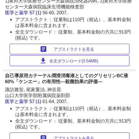
1)東邦大学医療センター大森病院消化器内科, 2)東邦大学医療
センター大森病院臨床生理機能検査部
医学と薬学
57 (1)
56-60, 2007.
アブストラクト： 従量制は110円（税込）、基本料金制
は基本料金に含まれます。
全文ダウンロード： 従量制、基本料金制の方共に913円
(税込) です。
article
アブストラクトを見る
download
全文ダウンロード(3.54MB)
自己導尿用カテーテル潤滑消毒液としてのグリセリンBC液
60%「ケンエー」の有用性―殺菌効果の評価―
諏訪雅宣, 尾家重治, 神谷晃
山口大学医学部附属病院薬剤部
医学と薬学
57 (1)
61-64, 2007.
アブストラクト： 従量制は110円（税込）、基本料金制
は基本料金に含まれます。
全文ダウンロード： 従量制、基本料金制の方共に913円
(税込) です。
article
アブストラクトを見る