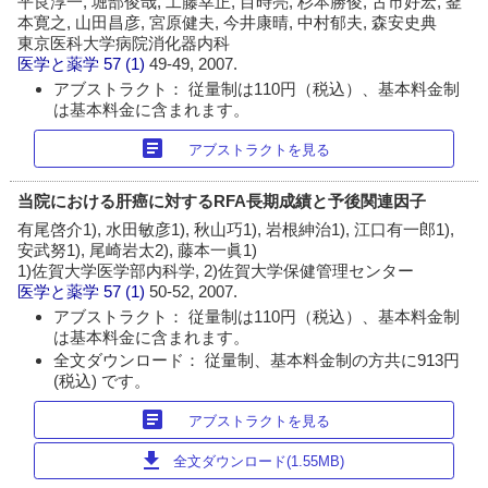
平良淳一, 堀部俊哉, 工藤幸正, 目時亮, 杉本勝俊, 古市好宏, 釜
本寛之, 山田昌彦, 宮原健夫, 今井康晴, 中村郁夫, 森安史典
東京医科大学病院消化器内科
医学と薬学
57 (1)
49-49, 2007.
アブストラクト： 従量制は110円（税込）、基本料金制
は基本料金に含まれます。
article
アブストラクトを見る
当院における肝癌に対するRFA長期成績と予後関連因子
有尾啓介1), 水田敏彦1), 秋山巧1), 岩根紳治1), 江口有一郎1),
安武努1), 尾崎岩太2), 藤本一眞1)
1)佐賀大学医学部内科学, 2)佐賀大学保健管理センター
医学と薬学
57 (1)
50-52, 2007.
アブストラクト： 従量制は110円（税込）、基本料金制
は基本料金に含まれます。
全文ダウンロード： 従量制、基本料金制の方共に913円
(税込) です。
article
アブストラクトを見る
download
全文ダウンロード(1.55MB)