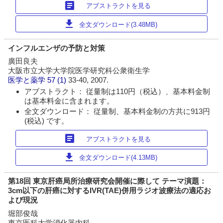
article
アブストラクトを見る
download
全文ダウンロード(3.48MB)
インフルエンザの予防と対策
廣田良夫
大阪市立大学大学院医学研究科公衆衛生学
医学と薬学
57 (1)
33-40, 2007.
アブストラクト： 従量制は110円（税込）、基本料金制
は基本料金に含まれます。
全文ダウンロード： 従量制、基本料金制の方共に913円
(税込) です。
article
アブストラクトを見る
download
全文ダウンロード(4.13MB)
第18回 東京肝癌局所治療研究会開催に際して テーマ演題：
3cm以下の肝癌に対するIVR(TAE)併用ラジオ波療法の適応お
よび現況
堀部俊哉
東京医科大学消化器内科