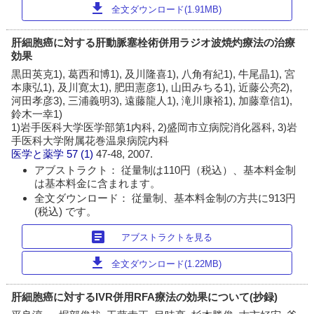
download
全文ダウンロード(1.91MB)
肝細胞癌に対する肝動脈塞栓術併用ラジオ波焼灼療法の治療
効果
黒田英克1), 葛西和博1), 及川隆喜1), 八角有紀1), 牛尾晶1), 宮
本康弘1), 及川寛太1), 肥田憲彦1), 山田みちる1), 近藤公亮2),
河田孝彦3), 三浦義明3), 遠藤龍人1), 滝川康裕1), 加藤章信1),
鈴木一幸1)
1)岩手医科大学医学部第1内科, 2)盛岡市立病院消化器科, 3)岩
手医科大学附属花巻温泉病院内科
医学と薬学
57 (1)
47-48, 2007.
アブストラクト： 従量制は110円（税込）、基本料金制
は基本料金に含まれます。
全文ダウンロード： 従量制、基本料金制の方共に913円
(税込) です。
article
アブストラクトを見る
download
全文ダウンロード(1.22MB)
肝細胞癌に対するIVR併用RFA療法の効果について(抄録)