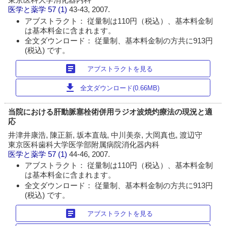
医学と薬学
57 (1)
43-43, 2007.
アブストラクト： 従量制は110円（税込）、基本料金制
は基本料金に含まれます。
全文ダウンロード： 従量制、基本料金制の方共に913円
(税込) です。
article
アブストラクトを見る
download
全文ダウンロード(0.66MB)
当院における肝動脈塞栓術併用ラジオ波焼灼療法の現況と適
応
井津井康浩, 陳正新, 坂本直哉, 中川美奈, 大岡真也, 渡辺守
東京医科歯科大学医学部附属病院消化器内科
医学と薬学
57 (1)
44-46, 2007.
アブストラクト： 従量制は110円（税込）、基本料金制
は基本料金に含まれます。
全文ダウンロード： 従量制、基本料金制の方共に913円
(税込) です。
article
アブストラクトを見る