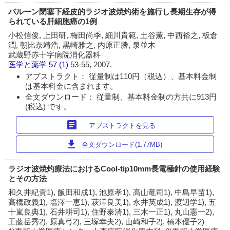
バルーン閉塞下経皮的ラジオ波焼灼術を施行し長期生存が得
られている肝細胞癌の1例
小松信俊, 上田研, 梅田尚季, 細川貴範, 土谷薫, 中西裕之, 板倉
潤, 朝比奈靖浩, 黒崎雅之, 内原正勝, 泉並木
武蔵野赤十字病院消化器科
医学と薬学
57 (1)
53-55, 2007.
アブストラクト： 従量制は110円（税込）、基本料金制
は基本料金に含まれます。
全文ダウンロード： 従量制、基本料金制の方共に913円
(税込) です。
article
アブストラクトを見る
download
全文ダウンロード(1.77MB)
ラジオ波焼灼療法におけるCool-tip10mm長電極針の使用経験
とその方法
和久井紀貴1), 飯田和成1), 池原孝1), 高山竜司1), 中島早苗1),
高橋政義1), 塩澤一恵1), 萩澤良美1), 永井英成1), 渡辺学1), 五
十嵐良典1), 石井耕司1), 住野泰清1), 三木一正1), 丸山憲一2),
工藤岳秀2), 原真弓2), 三塚幸夫2), 山崎和子2), 橋本優子2)