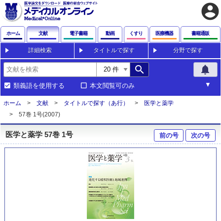
account_circle
ホーム
文献
電子書籍
動画
くすり
医療機器
書籍通販
詳細検索
タイトルで探す
分野で探す
search
notifications
類義語を使用する
本文閲覧可のみ
ホーム
文献
タイトルで探す（あ行）
医学と薬学
57巻 1号(2007)
医学と薬学 57巻 1号
前の号
次の号