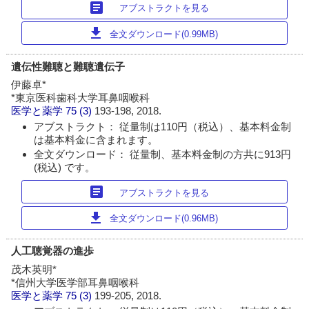
article
アブストラクトを見る
download
全文ダウンロード(0.99MB)
遺伝性難聴と難聴遺伝子
伊藤卓*
*東京医科歯科大学耳鼻咽喉科
医学と薬学
75 (3)
193-198, 2018.
アブストラクト： 従量制は110円（税込）、基本料金制
は基本料金に含まれます。
全文ダウンロード： 従量制、基本料金制の方共に913円
(税込) です。
article
アブストラクトを見る
download
全文ダウンロード(0.96MB)
人工聴覚器の進歩
茂木英明*
*信州大学医学部耳鼻咽喉科
医学と薬学
75 (3)
199-205, 2018.