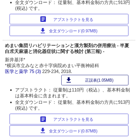
全文ダウンロード： 従量制、基本料金制の方共に913円
(税込) です。
article
アブストラクトを見る
download
全文ダウンロード(0.97MB)
めまい集団リハビリテーションと漢方製剤の併用療法 - 半夏
白朮天麻湯と消化器症状に関する検討 (第三報) -
新井基洋*
*横浜市立みなと赤十字病院めまい平衡神経科
医学と薬学
75 (3)
229-234, 2018.
download
正誤表(1.05MB)
アブストラクト： 従量制は110円（税込）、基本料金制
は基本料金に含まれます。
全文ダウンロード： 従量制、基本料金制の方共に913円
(税込) です。
article
アブストラクトを見る
download
全文ダウンロード(0.87MB)