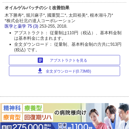
オイルゲルパッチのシミ改善効果
木下勝寿*, 堀川麻子*, 國重賢二*, 太田裕美*, 根本湖斗乃*
*株式会社北の達人コーポレーション
医学と薬学
75 (3)
253-255, 2018.
アブストラクト： 従量制は110円（税込）、基本料金制
は基本料金に含まれます。
全文ダウンロード： 従量制、基本料金制の方共に913円
(税込) です。
article
アブストラクトを見る
download
全文ダウンロード(0.73MB)