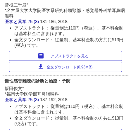
曾根三千彦*
*名古屋大学大学院医学系研究科頭頸部・感覚器外科学耳鼻咽
喉科
医学と薬学
75 (3)
181-186, 2018.
アブストラクト： 従量制は110円（税込）、基本料金制
は基本料金に含まれます。
全文ダウンロード： 従量制、基本料金制の方共に913円
(税込) です。
article
アブストラクトを見る
download
全文ダウンロード(0.93MB)
慢性感音難聴の診断と治療・予防
坂田俊文*
*福岡大学医学部耳鼻咽喉科
医学と薬学
75 (3)
187-192, 2018.
アブストラクト： 従量制は110円（税込）、基本料金制
は基本料金に含まれます。
全文ダウンロード： 従量制、基本料金制の方共に913円
(税込) です。