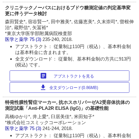
クリニテックノーバスにおけるブドウ糖測定値の判定基準変
更に伴うデータ検討
森田賢史*, 宿谷賢一*, 田中雅美*, 佐藤恵美*, 久末崇司*, 曽根伸
治*, 蔵野信*, 矢冨裕*
*東京大学医学部附属病院検査部
医学と薬学
75 (3)
235-240, 2018.
アブストラクト： 従量制は110円（税込）、基本料金制
は基本料金に含まれます。
全文ダウンロード： 従量制、基本料金制の方共に913円
(税込) です。
article
アブストラクトを見る
download
全文ダウンロード(0.86MB)
特発性膜性腎症マーカー, 抗ホスホリパーゼA2受容体抗体の
測定試薬「Anti-PLA2R ELISA (IgG)」の基礎性能
高橋ゆかり*, 井上愛*, 臼居美佳*, 米田知子*
*株式会社コスミックコーポレーション
医学と薬学
75 (3)
241-244, 2018.
アブストラクト： 従量制は110円（税込）、基本料金制