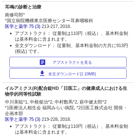
耳鳴の診断と治療
南修司郎*
*国立病院機構東京医療センター耳鼻咽喉科
医学と薬学
75 (3)
213-217, 2018.
アブストラクト： 従量制は110円（税込）、基本料金制
は基本料金に含まれます。
全文ダウンロード： 従量制、基本料金制の方共に913円
(税込) です。
article
アブストラクトを見る
download
全文ダウンロード(1.10MB)
イルアミクス(R)配合錠HD「日医工」の健康成人における生
物学的同等性試験
中川美聡*1, 中根俊治*2, 中村数馬*2, 萩中健太郎*2
*1医療法人相生会 福岡みらい病院, *2日医工株式会社 開発・
企画本部
医学と薬学
75 (3)
219-228, 2018.
アブストラクト： 従量制は110円（税込）、基本料金制
は基本料金に含まれます。