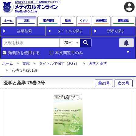
account_circle
ホーム
文献
電子書籍
動画
くすり
医療機器
書籍通販
詳細検索
タイトルで探す
分野で探す
search
notifications
類義語を使用する
本文閲覧可のみ
ホーム
文献
タイトルで探す（あ行）
医学と薬学
75巻 3号(2018)
医学と薬学 75巻 3号
前の号
次の号