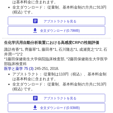
は基本料金に含まれます。
全文ダウンロード： 従量制、基本料金制の方共に913円
(税込) です。
article
アブストラクトを見る
download
全文ダウンロード(0.79MB)
生化学汎用自動分析装置における高感度CRPの性能評価
諏訪有香*1, 齊藤翠*1, 藤田孝*1, 石川隆志*1, 成瀬寛之*1*2, 石
井潤一*1*2
*1藤田保健衛生大学病院臨床検査部, *2藤田保健衛生大学医学
部臨床検査科
医学と薬学
75 (3)
245-251, 2018.
アブストラクト： 従量制は110円（税込）、基本料金制
は基本料金に含まれます。
全文ダウンロード： 従量制、基本料金制の方共に913円
(税込) です。
article
アブストラクトを見る
download
全文ダウンロード(0.93MB)