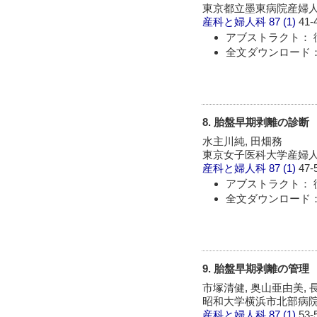
東京都立墨東病院産婦
産科と婦人科
87 (1)
41-
アブストラクト： 
全文ダウンロード： 
8. 胎盤早期剥離の診断
水主川純, 田畑務
東京女子医科大学産婦
産科と婦人科
87 (1)
47-
アブストラクト： 
全文ダウンロード： 
9. 胎盤早期剥離の管理
市塚清健, 奥山亜由美, 
昭和大学横浜市北部病
産科と婦人科
87 (1)
53-