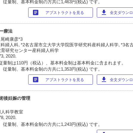
従量制、基本料金制の方共に1,463円(税込) です。
article
download
アブストラクトを見る
全文ダウンロー
リー療法
, 尾崎康彦*3
科婦人科, *2名古屋市立大学大学院医学研究科産科婦人科学, *3
教育研究センター産科婦人科学
73, 2020.
従量制は110円（税込）、基本料金制は基本料金に含まれます。
従量制、基本料金制の方共に1,353円(税込) です。
article
download
アブストラクトを見る
全文ダウンロー
出術後妊娠の管理
婦人科学教室
78, 2020.
従量制、基本料金制の方共に1,243円(税込) です。