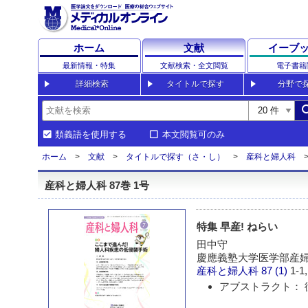
ホーム
文献
イーブ
最新情報・特集
文献検索・全文閲覧
電子書籍
詳細検索
タイトルで探す
分野で
sea
類義語を使用する
本文閲覧可のみ
ホーム
文献
タイトルで探す（さ・し）
産科と婦人科
産科と婦人科 87巻 1号
特集 早産! ねらい
田中守
慶應義塾大学医学部産
産科と婦人科
87 (1)
1-1
アブストラクト： 