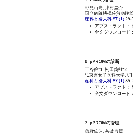
野見山亮, 津村圭介
国立病院機構佐賀病院
産科と婦人科
87 (1)
29-
アブストラクト： 
全文ダウンロード： 
6. pPROMの診断
三谷穣*1, 松田義雄*2
*1東京女子医科大学八
産科と婦人科
87 (1)
35-
アブストラクト： 
全文ダウンロード： 
7. pPROMの管理
藤野佐保, 兵藤博信