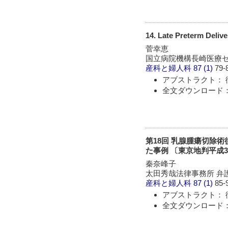
14. Late Preterm Del
菅幸恵
国立病院機構長崎医療
産科と婦人科
87 (1)
79-
アブストラクト： 
全文ダウンロード： 
第18回 乳腺腫瘍切除
た事例 〔東京地判平成31
秦奈峰子
太田秀哉法律事務所 弁
産科と婦人科
87 (1)
85-
アブストラクト： 
全文ダウンロード： 