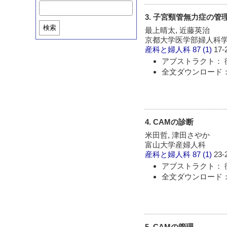
3. 子宮頸管無力症の管
検索
最上晴太, 近藤英治
京都大学医学部婦人科
産科と婦人科
87 (1)
17-
アブストラクト： 
全文ダウンロード： 
4. CAMの診断
米田哲, 津田さやか
富山大学産婦人科
産科と婦人科
87 (1)
23-
アブストラクト： 
全文ダウンロード： 
5. CAMの管理