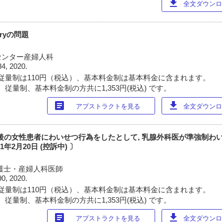
download
全文ダウンロー
iveryの問題
センター産婦人科
84, 2020.
従量制は110円（税込）、基本料金制は基本料金に含まれます。
従量制、基本料金制の方共に1,353円(税込) です。
article
download
アブストラクトを見る
全文ダウンロー
術後の女性患者にわいせつ行為をしたとして, 乳腺外科医が準強制わ
年2月20日 (控訴中) 〕
護士・産婦人科医師
90, 2020.
従量制は110円（税込）、基本料金制は基本料金に含まれます。
従量制、基本料金制の方共に1,353円(税込) です。
article
download
アブストラクトを見る
全文ダウンロー