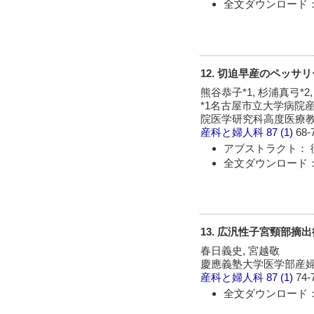
全文ダウンロード： 
12. 切迫早産のペッサ
熊谷恭子*1, 杉浦真弓*2
*1名古屋市立大学病院産
院医学研究科高度医療
産科と婦人科
87 (1)
68-
アブストラクト： 
全文ダウンロード： 
13. 広汎性子宮頸部摘
春日義史, 宮越敬
慶應義塾大学医学部産
産科と婦人科
87 (1)
74-
全文ダウンロード： 