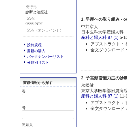
発行元
診断と治療社
ISSN
1. 早産への取り組み - ov
0386-9792
中井章人
ISSN（オンライン）
日本医科大学産婦人科
産科と婦人科
87 (1)
5-1
アブストラクト： 
投稿規程
全文ダウンロード： 
書籍の購入
バックナンバーリスト
分野別リスト
2. 子宮頸管無力症の診
書籍情報から探す
永松健
東京大学医学部附属病
巻
産科と婦人科
87 (1)
11-
アブストラクト： 
号
全文ダウンロード： 
開始頁