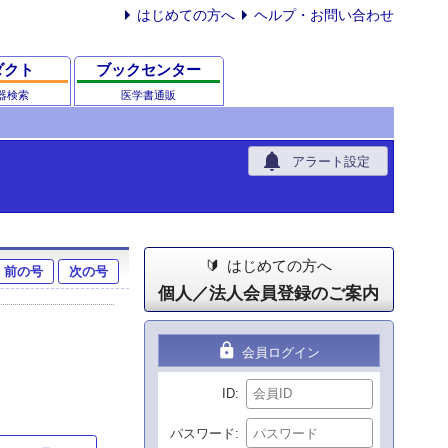
はじめての方へ
ヘルプ・お問い合わせ
ダクト
ブックセンター
器検索
医学書通販
notifications
アラート設定
はじめての方へ
前の号
次の号
個人／法人会員登録のご案内
lock
会員ログイン
ID
パスワード