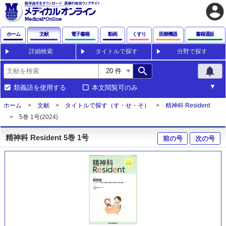
account_circle
ホーム
文献
電子書籍
動画
くすり
医療機器
書籍通販
詳細検索
タイトルで探す
分野で探す
search
notifications
類義語を使用する
本文閲覧可のみ
ホーム
文献
タイトルで探す（す・せ・そ）
精神科 Resident
5巻 1号(2024)
精神科 Resident 5巻 1号
前の号
次の号