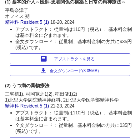
(1) 基本的介入～医師-患者関係の構築と日常の精神療法～
平島奈津子
オフィス 朔
精神科 Resident
5 (1)
18-20, 2024.
アブストラクト： 従量制は110円（税込）、基本料金制
は基本料金に含まれます。
全文ダウンロード： 従量制、基本料金制の方共に935円
(税込) です。
article
アブストラクトを見る
download
全文ダウンロード(3.05MB)
(2) うつ病の薬物療法
三宅槙1), 村岡寛之1)2), 稲田健1)2)
1)北里大学病院精神神経科, 2)北里大学医学部精神科学
精神科 Resident
5 (1)
21-23, 2024.
アブストラクト： 従量制は110円（税込）、基本料金制
は基本料金に含まれます。
全文ダウンロード： 従量制、基本料金制の方共に935円
(税込) です。