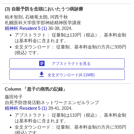
(3) 自殺予防を念頭においたうつ病診療
柏木智則, 石橋竜太朗, 河西千秋
札幌医科大学医学部神経精神医学講座
精神科 Resident
5 (1)
36-38, 2024.
アブストラクト： 従量制は110円（税込）、基本料金制
は基本料金に含まれます。
全文ダウンロード： 従量制、基本料金制の方共に935円
(税込) です。
article
アブストラクトを見る
download
全文ダウンロード(4.11MB)
Column 「息子の病気の記録」
藤田玲子
自死予防啓発活動ネットワークエンゼルランプ
精神科 Resident
5 (1)
39-41, 2024.
アブストラクト： 従量制は110円（税込）、基本料金制
は基本料金に含まれます。
全文ダウンロード： 従量制、基本料金制の方共に935円
(税込) です。