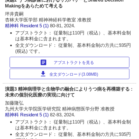
Makingをあらためて考える
坪井貴嗣
杏林大学医学部 精神神経科学教室 准教授
精神科 Resident
5 (1)
80-81, 2024.
アブストラクト： 従量制は110円（税込）、基本料金制
は基本料金に含まれます。
全文ダウンロード： 従量制、基本料金制の方共に935円
(税込) です。
article
アブストラクトを見る
download
全文ダウンロード(3.08MB)
演題3 精神病理学と生物学の融合によりうつ病を再構築する :
未来の個別化医療の実現に向けて
加藤隆弘
九州大学大学院医学研究院 精神病態医学分野 准教授
精神科 Resident
5 (1)
82-83, 2024.
アブストラクト： 従量制は110円（税込）、基本料金制
は基本料金に含まれます。
全文ダウンロード： 従量制、基本料金制の方共に935円