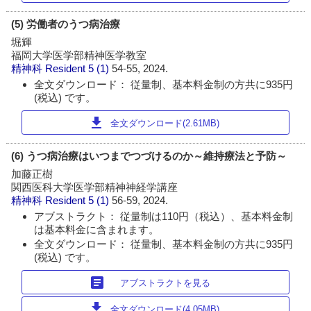
(5) 労働者のうつ病治療
堀輝
福岡大学医学部精神医学教室
精神科 Resident
5 (1)
54-55, 2024.
全文ダウンロード： 従量制、基本料金制の方共に935円
(税込) です。
download
全文ダウンロード(2.61MB)
(6) うつ病治療はいつまでつづけるのか～維持療法と予防～
加藤正樹
関西医科大学医学部精神神経学講座
精神科 Resident
5 (1)
56-59, 2024.
アブストラクト： 従量制は110円（税込）、基本料金制
は基本料金に含まれます。
全文ダウンロード： 従量制、基本料金制の方共に935円
(税込) です。
article
アブストラクトを見る
download
全文ダウンロード(4.05MB)