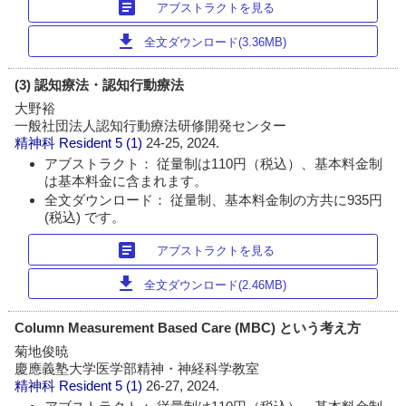
article
アブストラクトを見る
download
全文ダウンロード(3.36MB)
(3) 認知療法・認知行動療法
大野裕
一般社団法人認知行動療法研修開発センター
精神科 Resident
5 (1)
24-25, 2024.
アブストラクト： 従量制は110円（税込）、基本料金制
は基本料金に含まれます。
全文ダウンロード： 従量制、基本料金制の方共に935円
(税込) です。
article
アブストラクトを見る
download
全文ダウンロード(2.46MB)
Column Measurement Based Care (MBC) という考え方
菊地俊暁
慶應義塾大学医学部精神・神経科学教室
精神科 Resident
5 (1)
26-27, 2024.