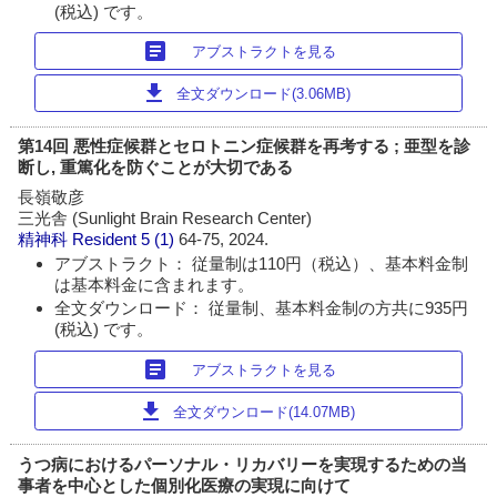
(税込) です。
article
アブストラクトを見る
download
全文ダウンロード(3.06MB)
第14回 悪性症候群とセロトニン症候群を再考する ; 亜型を診
断し, 重篤化を防ぐことが大切である
長嶺敬彦
三光舎 (Sunlight Brain Research Center)
精神科 Resident
5 (1)
64-75, 2024.
アブストラクト： 従量制は110円（税込）、基本料金制
は基本料金に含まれます。
全文ダウンロード： 従量制、基本料金制の方共に935円
(税込) です。
article
アブストラクトを見る
download
全文ダウンロード(14.07MB)
うつ病におけるパーソナル・リカバリーを実現するための当
事者を中心とした個別化医療の実現に向けて