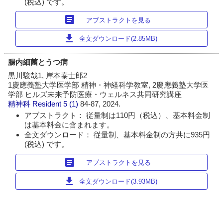
(税込) です。
article
アブストラクトを見る
download
全文ダウンロード(2.85MB)
腸内細菌とうつ病
黒川駿哉1, 岸本泰士郎2
1慶應義塾大学医学部 精神・神経科学教室, 2慶應義塾大学医
学部 ヒルズ未来予防医療・ウェルネス共同研究講座
精神科 Resident
5 (1)
84-87, 2024.
アブストラクト： 従量制は110円（税込）、基本料金制
は基本料金に含まれます。
全文ダウンロード： 従量制、基本料金制の方共に935円
(税込) です。
article
アブストラクトを見る
download
全文ダウンロード(3.93MB)