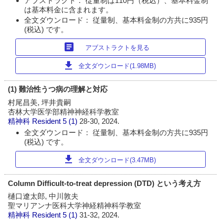
アブストラクト： 従量制は110円（税込）、基本料金制
は基本料金に含まれます。
全文ダウンロード： 従量制、基本料金制の方共に935円
(税込) です。
article
アブストラクトを見る
download
全文ダウンロード(1.98MB)
(1) 難治性うつ病の理解と対応
村尾昌美, 坪井貴嗣
杏林大学医学部精神神経科学教室
精神科 Resident
5 (1)
28-30, 2024.
全文ダウンロード： 従量制、基本料金制の方共に935円
(税込) です。
download
全文ダウンロード(3.47MB)
Column Difficult-to-treat depression (DTD) という考え方
樋口遼太郎, 中川敦夫
聖マリアンナ医科大学神経精神科学教室
精神科 Resident
5 (1)
31-32, 2024.