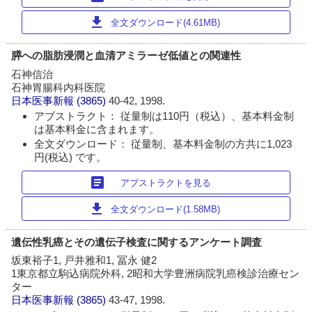
download
全文ダウンロード(4.61MB)
膵への脂肪浸潤と血清アミラーゼ低値との関連性
石神信治
石神胃腸科内科医院
日本医事新報
(3865)
40-42, 1998.
アブストラクト： 従量制は110円（税込）、基本料金制
は基本料金に含まれます。
全文ダウンロード： 従量制、基本料金制の方共に1,023
円(税込) です。
article
アブストラクトを見る
download
全文ダウンロード(1.58MB)
遺伝性乳癌とその遺伝子検査に関するアンケート調査
坂東裕子1, 戸井雅和1, 冨永 健2
1東京都立駒込病院外科, 2昭和大学豊洲病院乳癌検診治療セン
ター
日本医事新報
(3865)
43-47, 1998.