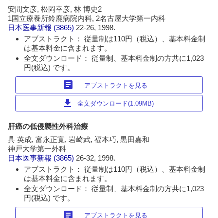
安間文彦, 松岡幸彦, 林 博史2
1国立療養所鈴鹿病院内科, 2名古屋大学第一内科
日本医事新報
(3865)
22-26, 1998.
アブストラクト： 従量制は110円（税込）、基本料金制
は基本料金に含まれます。
全文ダウンロード： 従量制、基本料金制の方共に1,023
円(税込) です。
article
アブストラクトを見る
download
全文ダウンロード(1.09MB)
肝癌の低侵襲性外科治療
具 英成, 富永正寛, 岩崎武, 福本巧, 黒田嘉和
神戸大学第一外科
日本医事新報
(3865)
26-32, 1998.
アブストラクト： 従量制は110円（税込）、基本料金制
は基本料金に含まれます。
全文ダウンロード： 従量制、基本料金制の方共に1,023
円(税込) です。
article
アブストラクトを見る