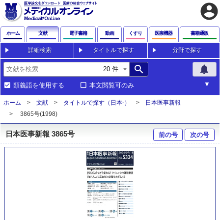
account_circle
ホーム
文献
電子書籍
動画
くすり
医療機器
書籍通販
詳細検索
タイトルで探す
分野で探す
search
notifications
類義語を使用する
本文閲覧可のみ
ホーム
文献
タイトルで探す（日本-）
日本医事新報
3865号(1998)
日本医事新報 3865号
前の号
次の号