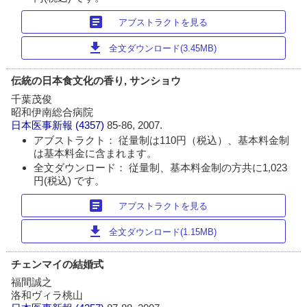
article
アブストラクトを見る
download
全文ダウンロード(3.45MB)
伝統の日本食文化の香り, サンショウ
千葉茂俊
昭和伊南総合病院
日本医事新報
(4357)
85-86, 2007.
アブストラクト： 従量制は110円（税込）、基本料金制
は基本料金に含まれます。
全文ダウンロード： 従量制、基本料金制の方共に1,023
円(税込) です。
article
アブストラクトを見る
download
全文ダウンロード(1.15MB)
チェンマイの結婚式
福間誠之
洛和ヴィラ桃山