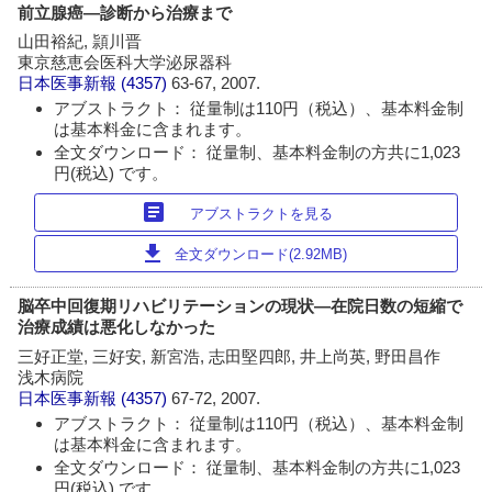
前立腺癌―診断から治療まで
山田裕紀, 頴川晋
東京慈恵会医科大学泌尿器科
日本医事新報
(4357)
63-67, 2007.
アブストラクト： 従量制は110円（税込）、基本料金制
は基本料金に含まれます。
全文ダウンロード： 従量制、基本料金制の方共に1,023
円(税込) です。
article
アブストラクトを見る
download
全文ダウンロード(2.92MB)
脳卒中回復期リハビリテーションの現状―在院日数の短縮で
治療成績は悪化しなかった
三好正堂, 三好安, 新宮浩, 志田堅四郎, 井上尚英, 野田昌作
浅木病院
日本医事新報
(4357)
67-72, 2007.
アブストラクト： 従量制は110円（税込）、基本料金制
は基本料金に含まれます。
全文ダウンロード： 従量制、基本料金制の方共に1,023
円(税込) です。