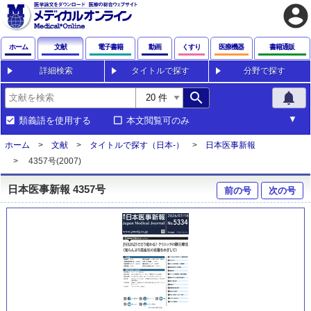
account_circle
ホーム
文献
電子書籍
動画
くすり
医療機器
書籍通販
詳細検索
タイトルで探す
分野で探す
search
notifications
類義語を使用する
本文閲覧可のみ
ホーム
文献
タイトルで探す（日本-）
日本医事新報
4357号(2007)
日本医事新報 4357号
前の号
次の号