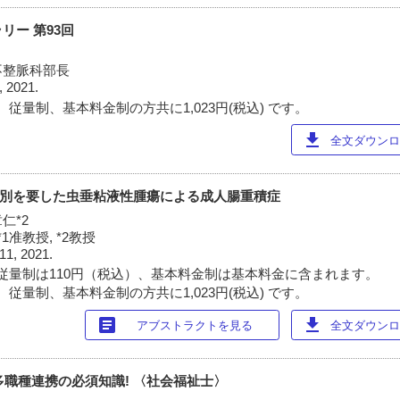
リー 第93回
不整脈科部長
, 2021.
従量制、基本料金制の方共に1,023円(税込) です。
download
全文ダウンロー
垂炎と鑑別を要した虫垂粘液性腫瘍による成人腸重積症
章仁*2
1准教授, *2教授
11, 2021.
従量制は110円（税込）、基本料金制は基本料金に含まれます。
従量制、基本料金制の方共に1,023円(税込) です。
article
download
アブストラクトを見る
全文ダウンロー
 多職種連携の必須知識! 〈社会福祉士〉