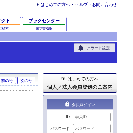
はじめての方へ
ヘルプ・お問い合わせ
ダクト
ブックセンター
器検索
医学書通販
notifications
アラート設定
はじめての方へ
前の号
次の号
個人／法人会員登録のご案内
lock
会員ログイン
ID
パスワード