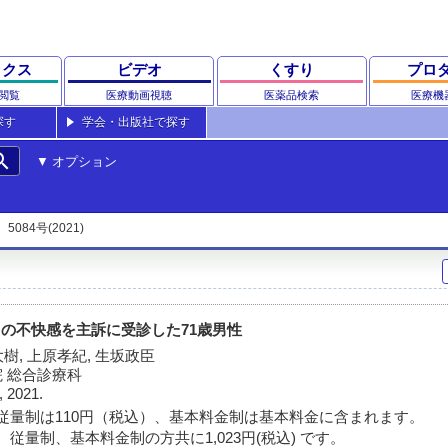
ックス
ビデオ
くすり
プロ
閲覧
医療動画視聴
医薬品検索
医療機
探す
学会・出版社で探す
rch
オプション
5084号(2021)
中の不快感を主訴に受診した71歳男性
大樹, 上原孝紀, 生坂政臣
 総合診療科
, 2021.
従量制は110円（税込）、基本料金制は基本料金に含まれます。
従量制、基本料金制の方共に1,023円(税込) です。