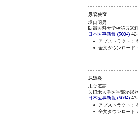
尿管狭窄
堀口明男
防衛医科大学校泌尿器
日本医事新報
(5084)
42-
アブストラクト： 
全文ダウンロード： 
尿道炎
末金茂高
久留米大学医学部泌尿
日本医事新報
(5084)
43-
アブストラクト： 
全文ダウンロード： 