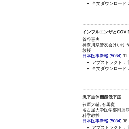
全文ダウンロード： 
インフルエンザとCOVID
菅谷憲夫
神奈川県警友会けいゆう
教授
日本医事新報
(5084)
31-
アブストラクト： 
全文ダウンロード： 
汎下垂体機能低下症
萩原大輔, 有馬寛
名古屋大学医学部附属病
科学教授
日本医事新報
(5084)
38-
アブストラクト： 