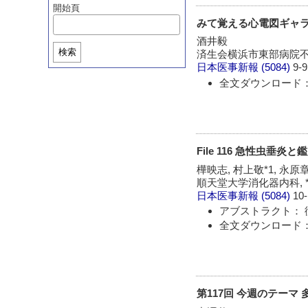
開始頁
みて覚える心電図ギャラ
酒井毅
検索
済生会横浜市東部病院
日本医事新報
(5084)
9-9
全文ダウンロード： 
File 116 急性虫
樺映志, 村上敬*1, 永原
順天堂大学消化器内科, *
日本医事新報
(5084)
10-
アブストラクト： 
全文ダウンロード： 
第117回 今週のテーマ