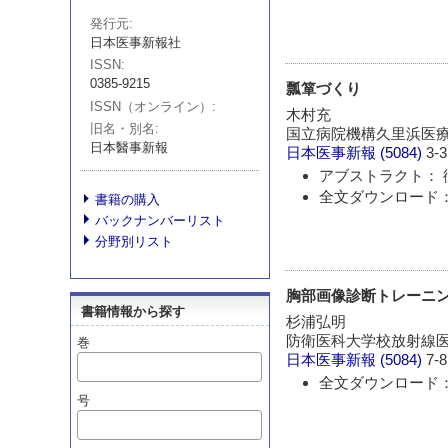
発行元
日本医事新報社
ISSN
0385-9215
瓢箪づくり
ISSN（オンライン）
木村充
旧名・別名
国立病院機構久里浜医
日本醫事新報
日本医事新報
(5084)
3-3
アブストラクト： 
全文ダウンロード： 
書籍の購入
バックナンバーリスト
分野別リスト
胸部画像診断トレーニン
書籍情報から探す
杉浦弘明
防衛医科大学校放射線
巻
日本医事新報
(5084)
7-8
全文ダウンロード： 
号