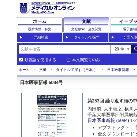
ホーム
文献
イーブ
最新情報・特集
文献検索・全文閲覧
電子書籍
詳細検索
タイトルで探す
分野で
sea
類義語を使用する
本文閲覧可のみ
ホーム
文献
タイトルで探す（日本-）
日本医事新報
日本医事新報 5084号
第253回 繰り返す頭の
内田瞬, 大平善之, 横川
千葉大学医学部附属病院
日本医事新報
(5084)
1-2
アブストラクト： 
全文ダウンロード： 