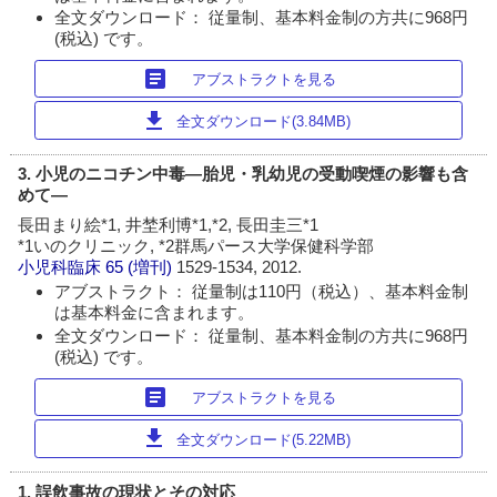
全文ダウンロード： 従量制、基本料金制の方共に968円
(税込) です。
article
アブストラクトを見る
download
全文ダウンロード(3.84MB)
3. 小児のニコチン中毒―胎児・乳幼児の受動喫煙の影響も含
めて―
長田まり絵*1, 井埜利博*1,*2, 長田圭三*1
*1いのクリニック, *2群馬パース大学保健科学部
小児科臨床
65 (増刊)
1529-1534, 2012.
アブストラクト： 従量制は110円（税込）、基本料金制
は基本料金に含まれます。
全文ダウンロード： 従量制、基本料金制の方共に968円
(税込) です。
article
アブストラクトを見る
download
全文ダウンロード(5.22MB)
1. 誤飲事故の現状とその対応