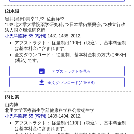
(2)水銀
岩井(島田)美幸*1,*2, 佐藤洋*3
*1東北大学大学院薬学研究科, *2日本学術振興会, *3独立行政
法人国立環境研究所
小児科臨床
65 (増刊)
1481-1488, 2012.
アブストラクト： 従量制は110円（税込）、基本料金制
は基本料金に含まれます。
全文ダウンロード： 従量制、基本料金制の方共に968円
(税込) です。
article
アブストラクトを見る
download
全文ダウンロード(7.16MB)
(3)ヒ素
山内博
北里大学医療衛生学部健康科学科公衆衛生学
小児科臨床
65 (増刊)
1489-1494, 2012.
アブストラクト： 従量制は110円（税込）、基本料金制
は基本料金に含まれます。