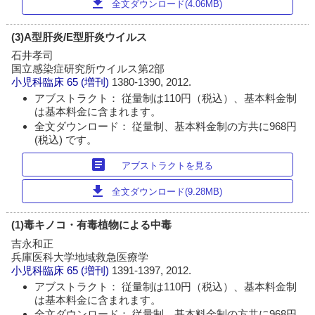
download
全文ダウンロード(4.06MB)
(3)A型肝炎/E型肝炎ウイルス
石井孝司
国立感染症研究所ウイルス第2部
小児科臨床
65 (増刊)
1380-1390, 2012.
アブストラクト： 従量制は110円（税込）、基本料金制
は基本料金に含まれます。
全文ダウンロード： 従量制、基本料金制の方共に968円
(税込) です。
article
アブストラクトを見る
download
全文ダウンロード(9.28MB)
(1)毒キノコ・有毒植物による中毒
吉永和正
兵庫医科大学地域救急医療学
小児科臨床
65 (増刊)
1391-1397, 2012.
アブストラクト： 従量制は110円（税込）、基本料金制
は基本料金に含まれます。
全文ダウンロード： 従量制、基本料金制の方共に968円