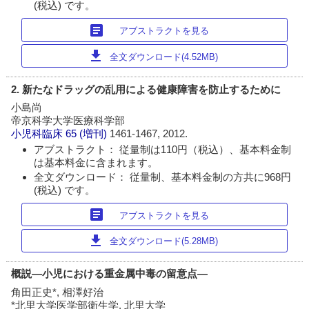
(税込) です。
article
アブストラクトを見る
download
全文ダウンロード(4.52MB)
2. 新たなドラッグの乱用による健康障害を防止するために
小島尚
帝京科学大学医療科学部
小児科臨床
65 (増刊)
1461-1467, 2012.
アブストラクト： 従量制は110円（税込）、基本料金制
は基本料金に含まれます。
全文ダウンロード： 従量制、基本料金制の方共に968円
(税込) です。
article
アブストラクトを見る
download
全文ダウンロード(5.28MB)
概説―小児における重金属中毒の留意点―
角田正史*, 相澤好治
*北里大学医学部衛生学, 北里大学