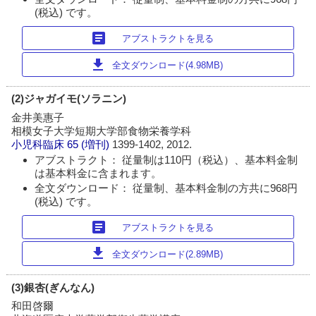
(税込) です。
article
アブストラクトを見る
download
全文ダウンロード(4.98MB)
(2)ジャガイモ(ソラニン)
金井美惠子
相模女子大学短期大学部食物栄養学科
小児科臨床
65 (増刊)
1399-1402, 2012.
アブストラクト： 従量制は110円（税込）、基本料金制
は基本料金に含まれます。
全文ダウンロード： 従量制、基本料金制の方共に968円
(税込) です。
article
アブストラクトを見る
download
全文ダウンロード(2.89MB)
(3)銀杏(ぎんなん)
和田啓爾