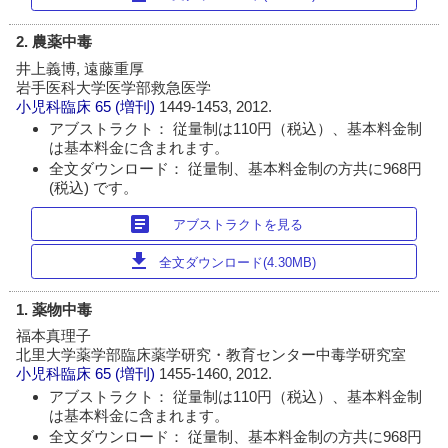
2. 農薬中毒
井上義博, 遠藤重厚
岩手医科大学医学部救急医学
小児科臨床
65 (増刊)
1449-1453, 2012.
アブストラクト： 従量制は110円（税込）、基本料金制
は基本料金に含まれます。
全文ダウンロード： 従量制、基本料金制の方共に968円
(税込) です。
article
アブストラクトを見る
download
全文ダウンロード(4.30MB)
1. 薬物中毒
福本真理子
北里大学薬学部臨床薬学研究・教育センター中毒学研究室
小児科臨床
65 (増刊)
1455-1460, 2012.
アブストラクト： 従量制は110円（税込）、基本料金制
は基本料金に含まれます。
全文ダウンロード： 従量制、基本料金制の方共に968円