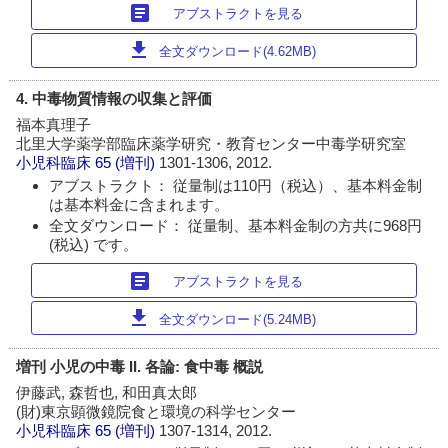
article
アブストラクトを見る
download
全文ダウンロード(4.62MB)
4. 中毒物質情報の収集と評価
福本真理子
北里大学薬学部臨床薬学研究・教育センター中毒学研究室
小児科臨床
65 (増刊)
1301-1306, 2012.
アブストラクト： 従量制は110円（税込）、基本料金制
は基本料金に含まれます。
全文ダウンロード： 従量制、基本料金制の方共に968円
(税込) です。
article
アブストラクトを見る
download
全文ダウンロード(5.24MB)
増刊 小児の中毒 II. 各論: 食中毒 概説
伊藤武, 森哲也, 和田真太郎
(財)東京顕微鏡院食と環境の科学センター
小児科臨床
65 (増刊)
1307-1314, 2012.