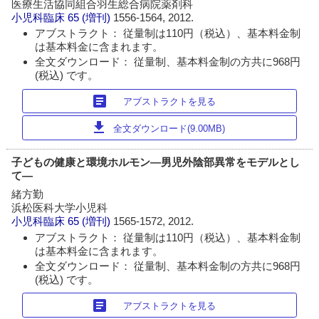
医療生活協同組合羽生総合病院薬剤科
小児科臨床
65 (増刊)
1556-1564, 2012.
アブストラクト： 従量制は110円（税込）、基本料金制
は基本料金に含まれます。
全文ダウンロード： 従量制、基本料金制の方共に968円
(税込) です。
article
アブストラクトを見る
download
全文ダウンロード(9.00MB)
子どもの健康と環境ホルモン―男児外陰部異常をモデルとし
て―
緒方勤
浜松医科大学小児科
小児科臨床
65 (増刊)
1565-1572, 2012.
アブストラクト： 従量制は110円（税込）、基本料金制
は基本料金に含まれます。
全文ダウンロード： 従量制、基本料金制の方共に968円
(税込) です。
article
アブストラクトを見る