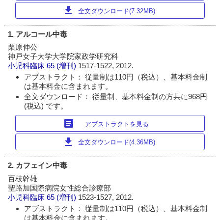
download
全文ダウンロード(7.32MB)
1. アルコール中毒
栗原伸公
神戸女子大学大学院家政学研究科
小児科臨床
65 (増刊)
1517-1522, 2012.
アブストラクト： 従量制は110円（税込）、基本料金制
は基本料金に含まれます。
全文ダウンロード： 従量制、基本料金制の方共に968円
(税込) です。
article
アブストラクトを見る
download
全文ダウンロード(4.36MB)
2. カフェイン中毒
百枝幹雄
聖路加国際病院女性総合診療部
小児科臨床
65 (増刊)
1523-1527, 2012.
アブストラクト： 従量制は110円（税込）、基本料金制
は基本料金に含まれます。