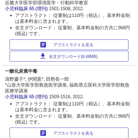
近畿大学医学部環境医学・行動科学教室
小児科臨床
65 (増刊)
1501-1508, 2012.
アブストラクト： 従量制は110円（税込）、基本料金制
は基本料金に含まれます。
全文ダウンロード： 従量制、基本料金制の方共に968円
(税込) です。
article
アブストラクトを見る
download
全文ダウンロード(6.69MB)
一酸化炭素中毒
清野慶子*, 伊関憲*, 田勢長一郎
*山形大学医学部救急医学講座, 福島県立医科大学医学部救急
医療学講座
小児科臨床
65 (増刊)
1509-1516, 2012.
アブストラクト： 従量制は110円（税込）、基本料金制
は基本料金に含まれます。
全文ダウンロード： 従量制、基本料金制の方共に968円
(税込) です。
article
アブストラクトを見る