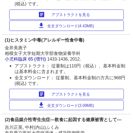
(税込) です。
article
アブストラクトを見る
download
全文ダウンロード(4.43MB)
(1)ヒスタミン中毒(アレルギー性食中毒)
金井美惠子
相模女子大学短期大学部食物栄養学科
小児科臨床
65 (増刊)
1433-1436, 2012.
アブストラクト： 従量制は110円（税込）、基本料金制
は基本料金に含まれます。
全文ダウンロード： 従量制、基本料金制の方共に968円
(税込) です。
article
アブストラクトを見る
download
全文ダウンロード(3.09MB)
(2)食品媒介性寄生虫症―飲食に起因する健康被害として―
吉川正英, 中村(内山)ふくみ
奈良県立医科大学病原体・感染防御医学