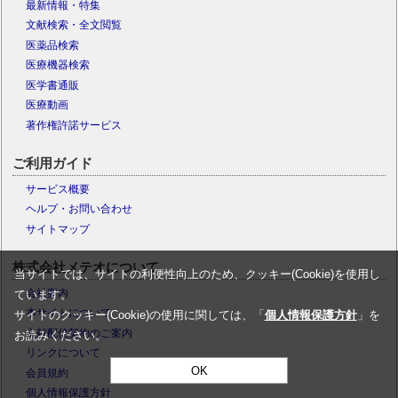
最新情報・特集
文献検索・全文閲覧
医薬品検索
医療機器検索
医学書通販
医療動画
著作権許諾サービス
ご利用ガイド
サービス概要
ヘルプ・お問い合わせ
サイトマップ
株式会社メテオについて
当サイトでは、サイトの利便性向上のため、クッキー(Cookie)を使用し
会社案内
ています。
本サイトについて
サイトのクッキー(Cookie)の使用に関しては、「
個人情報保護方針
」を
文献配信契約のご案内
お読みください。
リンクについて
OK
会員規約
個人情報保護方針