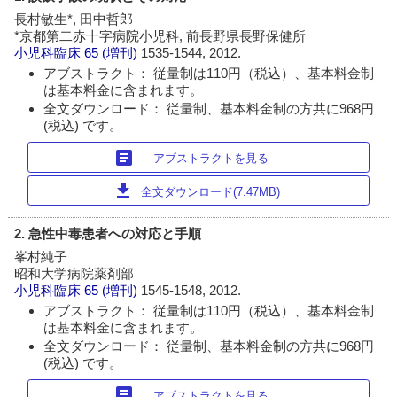
長村敏生*, 田中哲郎
*京都第二赤十字病院小児科, 前長野県長野保健所
小児科臨床
65 (増刊)
1535-1544, 2012.
アブストラクト： 従量制は110円（税込）、基本料金制
は基本料金に含まれます。
全文ダウンロード： 従量制、基本料金制の方共に968円
(税込) です。
article
アブストラクトを見る
download
全文ダウンロード(7.47MB)
2. 急性中毒患者への対応と手順
峯村純子
昭和大学病院薬剤部
小児科臨床
65 (増刊)
1545-1548, 2012.
アブストラクト： 従量制は110円（税込）、基本料金制
は基本料金に含まれます。
全文ダウンロード： 従量制、基本料金制の方共に968円
(税込) です。
article
アブストラクトを見る