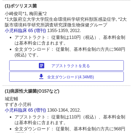
(1)ボツリヌス菌
小崎俊司*1, 梅田薫*2
*1大阪府立大学大学院生命環境科学研究科獣医感染症学, *2大
阪市環境科学研究所調査研究課微生物保健グループ
小児科臨床
65 (増刊)
1355-1359, 2012.
アブストラクト： 従量制は110円（税込）、基本料金制
は基本料金に含まれます。
全文ダウンロード： 従量制、基本料金制の方共に968円
(税込) です。
article
アブストラクトを見る
download
全文ダウンロード(4.34MB)
(1)病原性大腸菌(O157など)
城宏輔
すずき小児科
小児科臨床
65 (増刊)
1360-1364, 2012.
アブストラクト： 従量制は110円（税込）、基本料金制
は基本料金に含まれます。
全文ダウンロード： 従量制、基本料金制の方共に968円