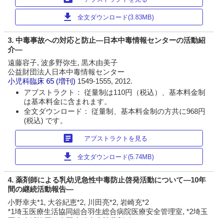
download
全文ダウンロード(3.83MB)
3. 中毒事故への対応と防止―日本中毒情報センターの活動紹
介―
遠藤容子, 波多野弥生, 黒木由美子
公益財団法人日本中毒情報センター
小児科臨床
65 (増刊)
1549-1555, 2012.
アブストラクト： 従量制は110円（税込）、基本料金制
は基本料金に含まれます。
全文ダウンロード： 従量制、基本料金制の方共に968円
(税込) です。
article
アブストラクトを見る
download
全文ダウンロード(5.74MB)
4. 薬剤師による乳幼児急性中毒防止啓発活動について―10年
間の継続活動報告―
小野幸夫*1, 大谷紀恵*2, 川田亮*2, 岩崎充*2
*1埼玉医療生活協同組合羽生総合病院医療安全管理室, *2埼玉