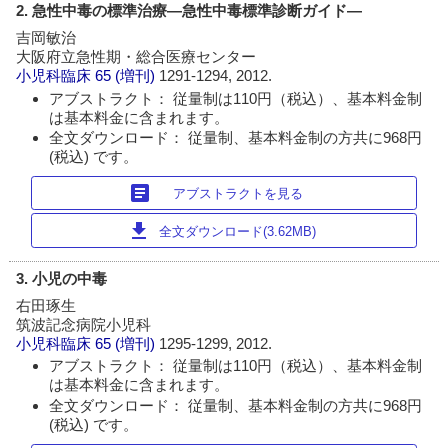
2. 急性中毒の標準治療―急性中毒標準診断ガイド―
吉岡敏治
大阪府立急性期・総合医療センター
小児科臨床
65 (増刊)
1291-1294, 2012.
アブストラクト： 従量制は110円（税込）、基本料金制
は基本料金に含まれます。
全文ダウンロード： 従量制、基本料金制の方共に968円
(税込) です。
article
アブストラクトを見る
download
全文ダウンロード(3.62MB)
3. 小児の中毒
右田琢生
筑波記念病院小児科
小児科臨床
65 (増刊)
1295-1299, 2012.
アブストラクト： 従量制は110円（税込）、基本料金制
は基本料金に含まれます。
全文ダウンロード： 従量制、基本料金制の方共に968円
(税込) です。