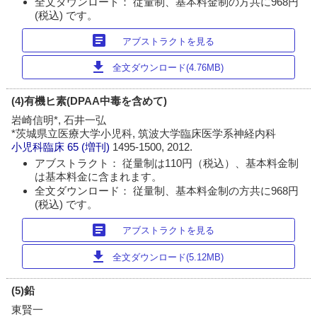
全文ダウンロード： 従量制、基本料金制の方共に968円
(税込) です。
article
アブストラクトを見る
download
全文ダウンロード(4.76MB)
(4)有機ヒ素(DPAA中毒を含めて)
岩崎信明*, 石井一弘
*茨城県立医療大学小児科, 筑波大学臨床医学系神経内科
小児科臨床
65 (増刊)
1495-1500, 2012.
アブストラクト： 従量制は110円（税込）、基本料金制
は基本料金に含まれます。
全文ダウンロード： 従量制、基本料金制の方共に968円
(税込) です。
article
アブストラクトを見る
download
全文ダウンロード(5.12MB)
(5)鉛
東賢一