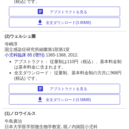
(税込) です。
article
アブストラクトを見る
download
全文ダウンロード(3.80MB)
(2)ウェルシュ菌
寺嶋淳
国立感染症研究所細菌第1部第1室
小児科臨床
65 (増刊)
1365-1368, 2012.
アブストラクト： 従量制は110円（税込）、基本料金制
は基本料金に含まれます。
全文ダウンロード： 従量制、基本料金制の方共に968円
(税込) です。
article
アブストラクトを見る
download
全文ダウンロード(3.58MB)
(1)ノロウイルス
牛島廣治
日本大学医学部微生物学教室, 堀ノ内病院小児科