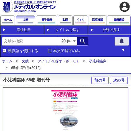
account_circle
ホーム
文献
電子書籍
動画
くすり
医療機器
書籍通販
詳細検索
タイトルで探す
分野で探す
search
notifications
類義語を使用する
本文閲覧可のみ
ホーム
文献
タイトルで探す（さ・し）
小児科臨床
65巻 増刊号(2012)
小児科臨床 65巻 増刊号
前の号
次の号