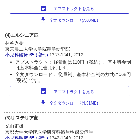
article
アブストラクトを見る
download
全文ダウンロード(7.68MB)
(4)エルシニア症
林谷秀樹
東京農工大学大学院農学研究院
小児科臨床
65 (増刊)
1337-1341, 2012.
アブストラクト： 従量制は110円（税込）、基本料金制
は基本料金に含まれます。
全文ダウンロード： 従量制、基本料金制の方共に968円
(税込) です。
article
アブストラクトを見る
download
全文ダウンロード(4.51MB)
(5)リステリア菌
光山正雄
京都大学大学院医学研究科微生物感染症学
小児科臨床
65 (増刊)
1342-1349, 2012.