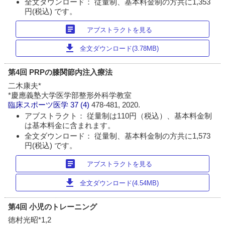
全文ダウンロード： 従量制、基本料金制の方共に1,353
円(税込) です。
article
アブストラクトを見る
download
全文ダウンロード(3.78MB)
第4回 PRPの膝関節内注入療法
二木康夫*
*慶應義塾大学医学部整形外科学教室
臨床スポーツ医学
37 (4)
478-481, 2020.
アブストラクト： 従量制は110円（税込）、基本料金制
は基本料金に含まれます。
全文ダウンロード： 従量制、基本料金制の方共に1,573
円(税込) です。
article
アブストラクトを見る
download
全文ダウンロード(4.54MB)
第4回 小児のトレーニング
徳村光昭*1,2