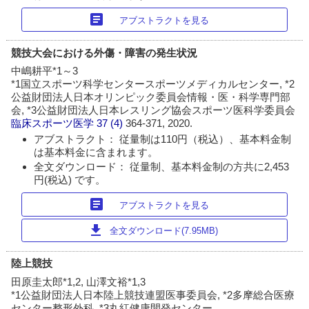
article
アブストラクトを見る
競技大会における外傷・障害の発生状況
中嶋耕平*1～3
*1国立スポーツ科学センタースポーツメディカルセンター, *2
公益財団法人日本オリンピック委員会情報・医・科学専門部
会, *3公益財団法人日本レスリング協会スポーツ医科学委員会
臨床スポーツ医学
37 (4)
364-371, 2020.
アブストラクト： 従量制は110円（税込）、基本料金制
は基本料金に含まれます。
全文ダウンロード： 従量制、基本料金制の方共に2,453
円(税込) です。
article
アブストラクトを見る
download
全文ダウンロード(7.95MB)
陸上競技
田原圭太郎*1,2, 山澤文裕*1,3
*1公益財団法人日本陸上競技連盟医事委員会, *2多摩総合医療
センター整形外科, *3丸紅健康開発センター