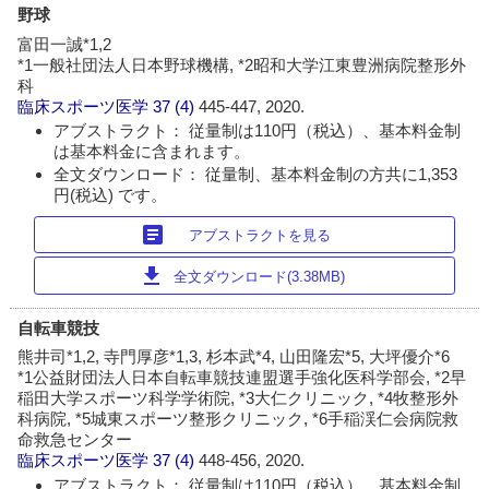
野球
富田一誠*1,2
*1一般社団法人日本野球機構, *2昭和大学江東豊洲病院整形外
科
臨床スポーツ医学
37 (4)
445-447, 2020.
アブストラクト： 従量制は110円（税込）、基本料金制
は基本料金に含まれます。
全文ダウンロード： 従量制、基本料金制の方共に1,353
円(税込) です。
article
アブストラクトを見る
download
全文ダウンロード(3.38MB)
自転車競技
熊井司*1,2, 寺門厚彦*1,3, 杉本武*4, 山田隆宏*5, 大坪優介*6
*1公益財団法人日本自転車競技連盟選手強化医科学部会, *2早
稲田大学スポーツ科学学術院, *3大仁クリニック, *4牧整形外
科病院, *5城東スポーツ整形クリニック, *6手稲渓仁会病院救
命救急センター
臨床スポーツ医学
37 (4)
448-456, 2020.
アブストラクト： 従量制は110円（税込）、基本料金制