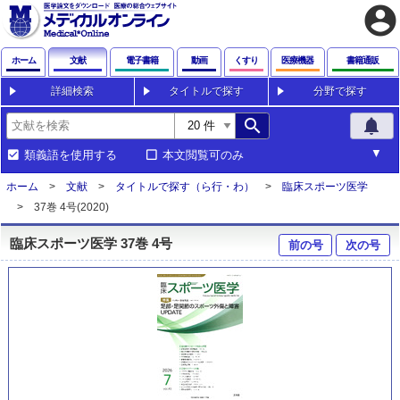
account_circle
ホーム
文献
電子書籍
動画
くすり
医療機器
書籍通販
詳細検索
タイトルで探す
分野で探す
search
notifications
類義語を使用する
本文閲覧可のみ
ホーム
文献
タイトルで探す（ら行・わ）
臨床スポーツ医学
37巻 4号(2020)
臨床スポーツ医学 37巻 4号
前の号
次の号