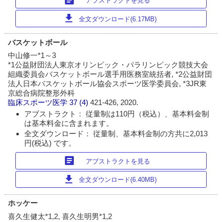
アブストラクトを見る
download
全文ダウンロード(6.17MB)
バスケットボール
中山修一*1～3
*1公益財団法人東京オリンピック・パラリンピック競技大会
組織委員会バスケットボール選手用医務室統括者, *2公益財団
法人日本バスケットボール協会スポーツ医学委員会, *3JR東
京総合病院整形外科
臨床スポーツ医学
37 (4)
421-426, 2020.
アブストラクト： 従量制は110円（税込）、基本料金制
は基本料金に含まれます。
全文ダウンロード： 従量制、基本料金制の方共に2,013
円(税込) です。
article
アブストラクトを見る
download
全文ダウンロード(6.40MB)
ホッケー
喜久生健太*1,2, 喜久生明男*1,2