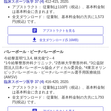
臨床スポーツ医学
37 (4)
412-415, 2020.
アブストラクト： 従量制は110円（税込）、基本料金制
は基本料金に含まれます。
全文ダウンロード： 従量制、基本料金制の方共に1,573
円(税込) です。
article
アブストラクトを見る
download
全文ダウンロード(5.16MB)
バレーボール・ビーチバレーボール
今給黎直明*1,3,4, 林光俊*2～4
*1今給黎整形外科クリニック, *2杏林大学整形外科, *3公益財
団法人日本バレーボール協会メディカル委員会, *4東京オリン
ピックバレーボール・ビーチバレーボール選手用医療統括
(AMSV)
臨床スポーツ医学
37 (4)
416-420, 2020.
アブストラクト： 従量制は110円（税込）、基本料金制
は基本料金に含まれます。
全文ダウンロード： 従量制、基本料金制の方共に1,793
円(税込) です。
article