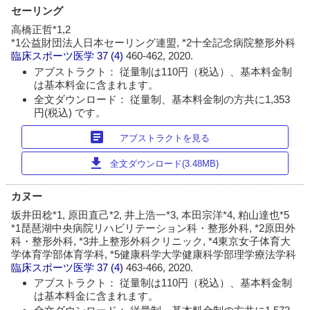
セーリング
高橋正哲*1,2
*1公益財団法人日本セーリング連盟, *2十全記念病院整形外科
臨床スポーツ医学
37 (4)
460-462, 2020.
アブストラクト： 従量制は110円（税込）、基本料金制
は基本料金に含まれます。
全文ダウンロード： 従量制、基本料金制の方共に1,353
円(税込) です。
article
アブストラクトを見る
download
全文ダウンロード(3.48MB)
カヌー
坂井田稔*1, 原田直己*2, 井上浩一*3, 本田宗洋*4, 粕山達也*5
*1琵琶湖中央病院リハビリテーション科・整形外科, *2原田外
科・整形外科, *3井上整形外科クリニック, *4東京女子体育大
学体育学部体育学科, *5健康科学大学健康科学部理学療法学科
臨床スポーツ医学
37 (4)
463-466, 2020.
アブストラクト： 従量制は110円（税込）、基本料金制
は基本料金に含まれます。