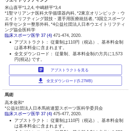
米山喜平*1,2,4, 中嶋耕平*3,4
*1聖マリアンナ医科大学循環器内科, *2東京オリンピック・ウ
エイトリフティング競技・選手用医療統括者, *3国立スポーツ
科学センター整形外科, *4公益社団法人日本ウエイトリフティ
ング協会医科学
臨床スポーツ医学
37 (4)
471-474, 2020.
アブストラクト： 従量制は110円（税込）、基本料金制
は基本料金に含まれます。
全文ダウンロード： 従量制、基本料金制の方共に1,573
円(税込) です。
article
アブストラクトを見る
download
全文ダウンロード(5.27MB)
馬術
高木俊和*
*公益社団法人日本馬術連盟スポーツ医科学委貝会
臨床スポーツ医学
37 (4)
475-477, 2020.
アブストラクト： 従量制は110円（税込）、基本料金制
は基本料金に含まれます。