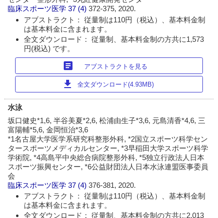
臨床スポーツ医学
37 (4)
372-375, 2020.
アブストラクト： 従量制は110円（税込）、基本料金制
は基本料金に含まれます。
全文ダウンロード： 従量制、基本料金制の方共に1,573
円(税込) です。
article
アブストラクトを見る
download
全文ダウンロード(4.93MB)
水泳
坂口健史*1,6, 半谷美夏*2,6, 松浦由生子*3,6, 元島清香*4,6, 三
富陽輔*5,6, 金岡恒治*3,6
*1名古屋大学医学系研究科整形外科, *2国立スポーツ科学セン
タースポーツメディカルセンター, *3早稲田大学スポーツ科学
学術院, *4高島平中央総合病院整形外科, *5独立行政法人日本
スポーツ振興センター, *6公益財団法人日本水泳連盟医事委員
会
臨床スポーツ医学
37 (4)
376-381, 2020.
アブストラクト： 従量制は110円（税込）、基本料金制
は基本料金に含まれます。
全文ダウンロード： 従量制、基本料金制の方共に2,013