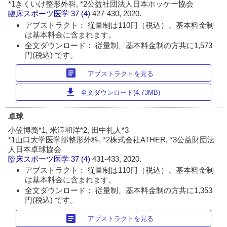
*1きくいけ整形外科, *2公益社団法人日本ホッケー協会
臨床スポーツ医学
37 (4)
427-430, 2020.
アブストラクト： 従量制は110円（税込）、基本料金制
は基本料金に含まれます。
全文ダウンロード： 従量制、基本料金制の方共に1,573
円(税込) です。
article
アブストラクトを見る
download
全文ダウンロード(4.73MB)
卓球
小笠博義*1, 米澤和洋*2, 田中礼人*3
*1山口大学医学部整形外科, *2株式会社ATHER, *3公益財団法
人日本卓球協会
臨床スポーツ医学
37 (4)
431-433, 2020.
アブストラクト： 従量制は110円（税込）、基本料金制
は基本料金に含まれます。
全文ダウンロード： 従量制、基本料金制の方共に1,353
円(税込) です。
article
アブストラクトを見る