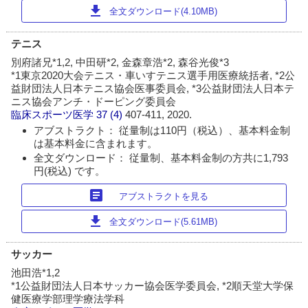
download
全文ダウンロード(4.10MB)
テニス
別府諸兄*1,2, 中田研*2, 金森章浩*2, 森谷光俊*3
*1東京2020大会テニス・車いすテニス選手用医療統括者, *2公
益財団法人日本テニス協会医事委員会, *3公益財団法人日本テ
ニス協会アンチ・ドーピング委員会
臨床スポーツ医学
37 (4)
407-411, 2020.
アブストラクト： 従量制は110円（税込）、基本料金制
は基本料金に含まれます。
全文ダウンロード： 従量制、基本料金制の方共に1,793
円(税込) です。
article
アブストラクトを見る
download
全文ダウンロード(5.61MB)
サッカー
池田浩*1,2
*1公益財団法人日本サッカー協会医学委員会, *2順天堂大学保
健医療学部理学療法学科