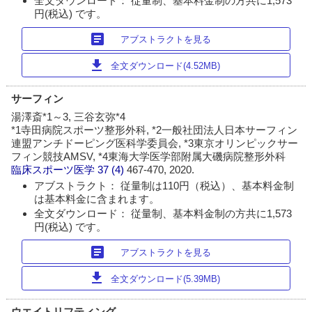
全文ダウンロード： 従量制、基本料金制の方共に1,573
円(税込) です。
article
アブストラクトを見る
download
全文ダウンロード(4.52MB)
サーフィン
湯澤斎*1～3, 三谷玄弥*4
*1寺田病院スポーツ整形外科, *2一般社団法人日本サーフィン
連盟アンチドーピング医科学委員会, *3東京オリンピックサー
フィン競技AMSV, *4東海大学医学部附属大磯病院整形外科
臨床スポーツ医学
37 (4)
467-470, 2020.
アブストラクト： 従量制は110円（税込）、基本料金制
は基本料金に含まれます。
全文ダウンロード： 従量制、基本料金制の方共に1,573
円(税込) です。
article
アブストラクトを見る
download
全文ダウンロード(5.39MB)
ウエイトリフティング