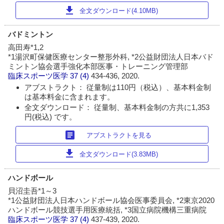
download
全文ダウンロード(4.10MB)
バドミントン
高田寿*1,2
*1湯沢町保健医療センター整形外科, *2公益財団法人日本バド
ミントン協会選手強化本部医事・トレーニング管理部
臨床スポーツ医学
37 (4)
434-436, 2020.
アブストラクト： 従量制は110円（税込）、基本料金制
は基本料金に含まれます。
全文ダウンロード： 従量制、基本料金制の方共に1,353
円(税込) です。
article
アブストラクトを見る
download
全文ダウンロード(3.83MB)
ハンドボール
貝沼圭吾*1～3
*1公益財団法人日本ハンドボール協会医事委員会, *2東京2020
ハンドボール競技選手用医療統括, *3国立病院機構三重病院
臨床スポーツ医学
37 (4)
437-439, 2020.