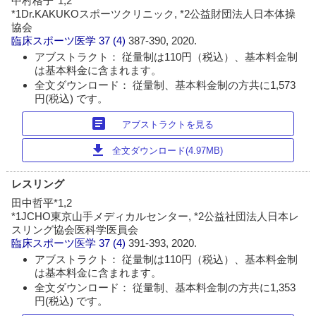
中村格子*1,2
*1Dr.KAKUKOスポーツクリニック, *2公益財団法人日本体操
協会
臨床スポーツ医学
37 (4)
387-390, 2020.
アブストラクト： 従量制は110円（税込）、基本料金制
は基本料金に含まれます。
全文ダウンロード： 従量制、基本料金制の方共に1,573
円(税込) です。
article
アブストラクトを見る
download
全文ダウンロード(4.97MB)
レスリング
田中哲平*1,2
*1JCHO東京山手メディカルセンター, *2公益社団法人日本レ
スリング協会医科学医員会
臨床スポーツ医学
37 (4)
391-393, 2020.
アブストラクト： 従量制は110円（税込）、基本料金制
は基本料金に含まれます。
全文ダウンロード： 従量制、基本料金制の方共に1,353
円(税込) です。