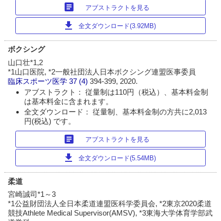
article
アブストラクトを見る
download
全文ダウンロード(3.92MB)
ボクシング
山口壮*1,2
*1山口医院, *2一般社団法人日本ボクシング連盟医事委員
臨床スポーツ医学
37 (4)
394-399, 2020.
アブストラクト： 従量制は110円（税込）、基本料金制
は基本料金に含まれます。
全文ダウンロード： 従量制、基本料金制の方共に2,013
円(税込) です。
article
アブストラクトを見る
download
全文ダウンロード(5.54MB)
柔道
宮崎誠司*1～3
*1公益財団法人全日本柔道連盟医科学委員会, *2東京2020柔道
競技Athlete Medical Supervisor(AMSV), *3東海大学体育学部武