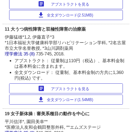
article
アブストラクトを見る
download
全文ダウンロード(2.51MB)
11 大うつ病性障害と双極性障害の治療薬
伊藤猛雄*1,2, 伊藤直子*3
*1日本福祉大学健康科学部リハビリテーション学科, *2名古屋
市立大学名誉教授, *3山川調剤薬局
理学療法
35 (8)
735-745, 2018.
アブストラクト： 従量制は110円（税込）、基本料金制
は基本料金に含まれます。
全文ダウンロード： 従量制、基本料金制の方共に1,360
円(税込) です。
article
アブストラクトを見る
download
全文ダウンロード(1.54MB)
19 女子新体操 : 審美系種目の動作を中心に
平川信洋*, 園田美幸**
*医療法人友和会鶴田整形外科, **エムズステージ