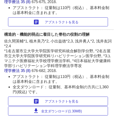
理学療法
35 (8)
675-675, 2018.
アブストラクト： 従量制は110円（税込）、基本料金制
は基本料金に含まれます。
article
アブストラクトを見る
構造的・機能的弱点に着目した脊柱の役割の理解
佐久間英輔*1, 植木美乃*2, 小出益徳*2,3, 浅井勇人*2, 浅井友詞
*2.4
*1名古屋市立大学大学院医学研究科統合解剖学分野, *2名古屋
市立大学大学院医学研究科リハビリテーション医学分野, *3ユ
マニテク医療福祉大学校理学療法学科, *4日本福祉大学健康科
学部リハビリテーション学科理学療法学専攻
理学療法
35 (8)
676-682, 2018.
アブストラクト： 従量制は110円（税込）、基本料金制
は基本料金に含まれます。
全文ダウンロード： 従量制、基本料金制の方共に1,360
円(税込) です。
article
アブストラクトを見る
download
全文ダウンロード(1.30MB)