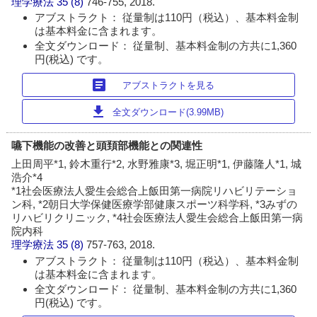
理学療法
35 (8)
746-755, 2018.
アブストラクト： 従量制は110円（税込）、基本料金制
は基本料金に含まれます。
全文ダウンロード： 従量制、基本料金制の方共に1,360
円(税込) です。
article
アブストラクトを見る
download
全文ダウンロード(3.99MB)
嚥下機能の改善と頭頚部機能との関連性
上田周平*1, 鈴木重行*2, 水野雅康*3, 堀正明*1, 伊藤隆人*1, 城
浩介*4
*1社会医療法人愛生会総合上飯田第一病院リハビリテーショ
ン科, *2朝日大学保健医療学部健康スポーツ科学科, *3みずの
リハビリクリニック, *4社会医療法人愛生会総合上飯田第一病
院内科
理学療法
35 (8)
757-763, 2018.
アブストラクト： 従量制は110円（税込）、基本料金制
は基本料金に含まれます。
全文ダウンロード： 従量制、基本料金制の方共に1,360
円(税込) です。