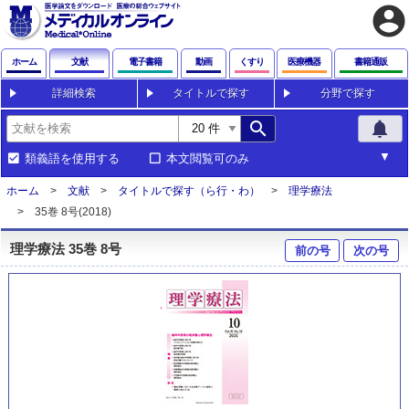
account_circle
ホーム
文献
電子書籍
動画
くすり
医療機器
書籍通販
詳細検索
タイトルで探す
分野で探す
search
notifications
類義語を使用する
本文閲覧可のみ
ホーム
文献
タイトルで探す（ら行・わ）
理学療法
35巻 8号(2018)
理学療法 35巻 8号
前の号
次の号