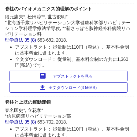
脊柱のバイオメカニクス的理解のポイント
隈元庸夫*, 松田涼**, 世古俊明*
*北海道千歳リハビリテーション大学健康科学部リハビリテー
ション学科理学療法学専攻, **新さっぽろ脳神経外科病院リハ
ビリテーション科
理学療法
35 (8)
683-692, 2018.
アブストラクト： 従量制は110円（税込）、基本料金制
は基本料金に含まれます。
全文ダウンロード： 従量制、基本料金制の方共に1,360
円(税込) です。
article
アブストラクトを見る
download
全文ダウンロード(3.56MB)
脊柱と上肢の運動連鎖
春名匡史*, 立花孝*
*信原病院リハビリテーション部
理学療法
35 (8)
693-702, 2018.
アブストラクト： 従量制は110円（税込）、基本料金制
は基本料金に含まれます。