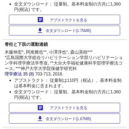
全文ダウンロード： 従量制、基本料金制の方共に1,360
円(税込) です。
article
アブストラクトを見る
download
全文ダウンロード(1.75MB)
脊柱と下肢の運動連鎖
木藤伸宏*, 阿南雅也**, 小澤淳也*, 森山英樹***
*広島国際大学総合リハビリテーション学部リハビリテーショ
ン学科理学療法学専攻, **大分大学福祉健康科学部理学療法コ
ース, ***神戸大学大学院保健学研究科
理学療法
35 (8)
703-713, 2018.
アブストラクト： 従量制は110円（税込）、基本料金制
は基本料金に含まれます。
全文ダウンロード： 従量制、基本料金制の方共に1,360
円(税込) です。
article
アブストラクトを見る
download
全文ダウンロード(1.67MB)