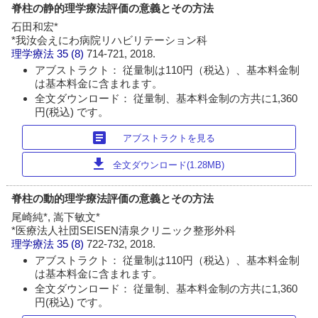
脊柱の静的理学療法評価の意義とその方法
石田和宏*
*我汝会えにわ病院リハビリテーション科
理学療法
35 (8)
714-721, 2018.
アブストラクト： 従量制は110円（税込）、基本料金制
は基本料金に含まれます。
全文ダウンロード： 従量制、基本料金制の方共に1,360
円(税込) です。
article
アブストラクトを見る
download
全文ダウンロード(1.28MB)
脊柱の動的理学療法評価の意義とその方法
尾崎純*, 嵩下敏文*
*医療法人社団SEISEN清泉クリニック整形外科
理学療法
35 (8)
722-732, 2018.
アブストラクト： 従量制は110円（税込）、基本料金制
は基本料金に含まれます。
全文ダウンロード： 従量制、基本料金制の方共に1,360
円(税込) です。