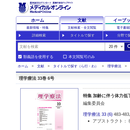
ホーム
文献
イーブ
最新情報・特集
文献検索・全文閲覧
電子書籍
詳細検索
タイトルで探す
分野で
sea
類義語を使用する
本文閲覧可のみ
ホーム
文献
タイトルで探す（ら行・わ）
理学療法
理学療法 33巻 6号
特集 加齢に伴う体力低
編集委員会
理学療法
33 (6)
483-483,
アブストラクト： 