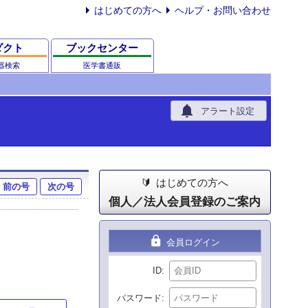
はじめての方へ
ヘルプ・お問い合わせ
ダクト
ブックセンター
器検索
医学書通販
notifications
アラート設定
はじめての方へ
前の号
次の号
個人／法人会員登録のご案内
lock
会員ログイン
ID
パスワード