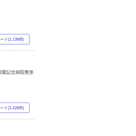
ド(1.13MB)
同愛記念病院整形
ド(3.42MB)