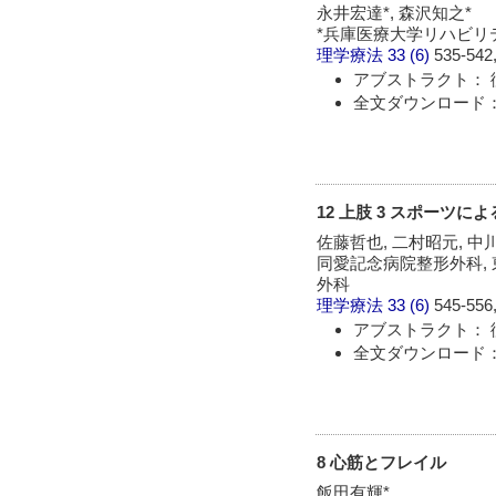
永井宏達*, 森沢知之*
*兵庫医療大学リハビリ
理学療法
33 (6)
535-542,
アブストラクト： 
全文ダウンロード： 
12 上肢 3 スポーツに
佐藤哲也, 二村昭元, 中
同愛記念病院整形外科,
外科
理学療法
33 (6)
545-556,
アブストラクト： 
全文ダウンロード： 
8 心筋とフレイル
飯田有輝*