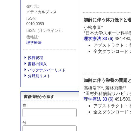
発行元
メディカルプレス
ISSN
加齢に伴う体力低下と
0910-0059
小松泰喜*
ISSN（オンライン）
*日本大学スポーツ科学
後雑誌
理学療法
33 (6)
484-490,
理学療法
アブストラクト： 
全文ダウンロード： 
投稿規程
書籍の購入
バックナンバーリスト
分野別リスト
加齢に伴う栄養の問題
高橋浩平*, 若林秀隆**
*田村外科病院リハビリ
書籍情報から探す
理学療法
33 (6)
491-500,
アブストラクト： 
巻
全文ダウンロード： 
号