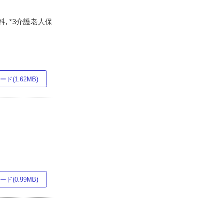
, *3介護老人保
ド(1.62MB)
ド(0.99MB)