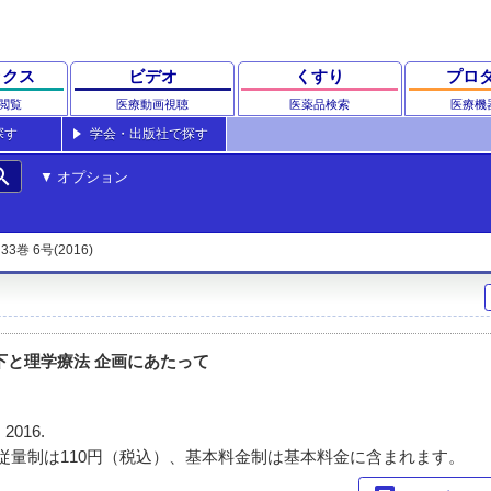
ックス
ビデオ
くすり
プロ
閲覧
医療動画視聴
医薬品検索
医療機
探す
学会・出版社で探す
rch
オプション
33巻 6号(2016)
下と理学療法 企画にあたって
 2016.
従量制は110円（税込）、基本料金制は基本料金に含まれます。