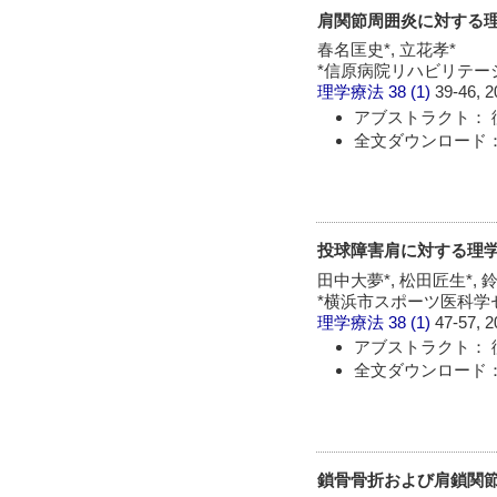
肩関節周囲炎に対する
春名匡史*, 立花孝*
*信原病院リハビリテー
理学療法
38 (1)
39-46, 2
アブストラクト： 
全文ダウンロード： 
投球障害肩に対する理
田中大夢*, 松田匠生*, 
*横浜市スポーツ医科学
理学療法
38 (1)
47-57, 2
アブストラクト： 
全文ダウンロード： 
鎖骨骨折および肩鎖関