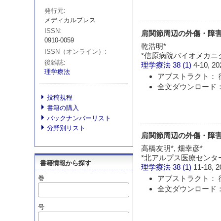
発行元
メディカルプレス
ISSN
肩関節周辺の外傷・障
0910-0059
乾浩明*
ISSN（オンライン）
*信原病院バイオメカニ
後雑誌
理学療法
38 (1)
4-10, 20
理学療法
アブストラクト： 
全文ダウンロード： 
投稿規程
書籍の購入
バックナンバーリスト
分野別リスト
肩関節周辺の外傷・障
高橋友明*, 畑幸彦*
*北アルプス医療センタ
書籍情報から探す
理学療法
38 (1)
11-18, 2
アブストラクト： 
巻
全文ダウンロード： 
号