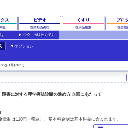
ックス
ビデオ
くすり
プロ
閲覧
医療動画視聴
医薬品検索
医療機
探す
学会・出版社で探す
rch
オプション
38巻 1号(2021)
・障害に対する理学療法診断の進め方 企画にあたって
1.
従量制は110円（税込）、基本料金制は基本料金に含まれます。