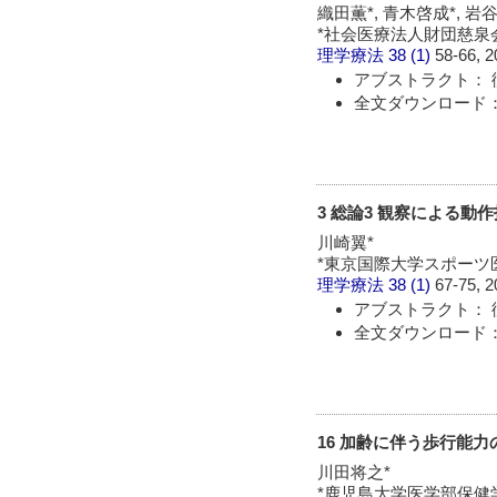
織田薫*, 青木啓成*, 岩
*社会医療法人財団慈
理学療法
38 (1)
58-66, 2
アブストラクト： 
全文ダウンロード： 
3 総論3 観察による動
川崎翼*
*東京国際大学スポーツ
理学療法
38 (1)
67-75, 2
アブストラクト： 
全文ダウンロード： 
16 加齢に伴う歩行能
川田将之*
*鹿児島大学医学部保健