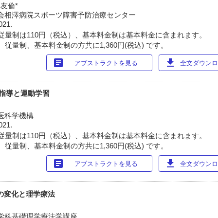
谷友倫*
泉会相澤病院スポーツ障害予防治療センター
021.
従量制は110円（税込）、基本料金制は基本料金に含まれます。
従量制、基本料金制の方共に1,360円(税込) です。
article
download
アブストラクトを見る
全文ダウンロー
作指導と運動学習
医科学機構
021.
従量制は110円（税込）、基本料金制は基本料金に含まれます。
従量制、基本料金制の方共に1,360円(税込) です。
article
download
アブストラクトを見る
全文ダウンロー
力の変化と理学療法
学科基礎理学療法学講座