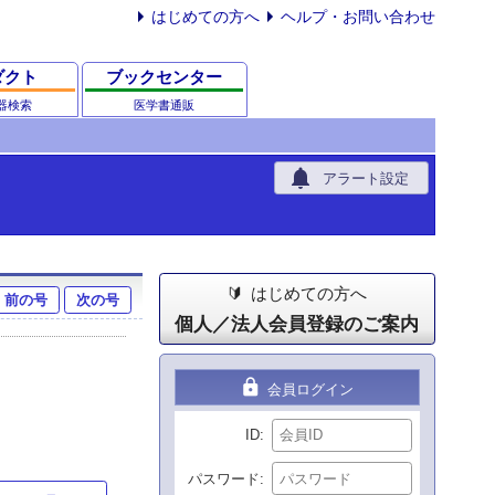
はじめての方へ
ヘルプ・お問い合わせ
ダクト
ブックセンター
器検索
医学書通販
notifications
アラート設定
はじめての方へ
前の号
次の号
個人／法人会員登録のご案内
lock
会員ログイン
ID
パスワード