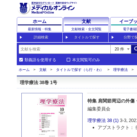
ホーム
文献
イーブ
最新情報・特集
文献検索・全文閲覧
電子書籍
詳細検索
タイトルで探す
分野で
sea
類義語を使用する
本文閲覧可のみ
ホーム
文献
タイトルで探す（ら行・わ）
理学療法
理学療法 38巻 1号
特集 肩関節周辺の外傷
編集委員会
理学療法
38 (1)
3-3, 202
アブストラクト： 