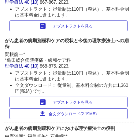
理学療法
40 (10)
867-867, 2023.
アブストラクト： 従量制は110円（税込）、基本料金制
は基本料金に含まれます。
article
アブストラクトを見る
がん患者の病期別緩和ケアの現状と今後の理学療法士への期
待
関根龍一*
*亀田総合病院疼痛・緩和ケア科
理学療法
40 (10)
868-875, 2023.
アブストラクト： 従量制は110円（税込）、基本料金制
は基本料金に含まれます。
全文ダウンロード： 従量制、基本料金制の方共に1,360
円(税込) です。
article
アブストラクトを見る
download
全文ダウンロード(2.19MB)
がん患者の病期別緩和ケアにおける理学療法士の役割
中野治郎*, 福島卓矢*, 石井瞬**