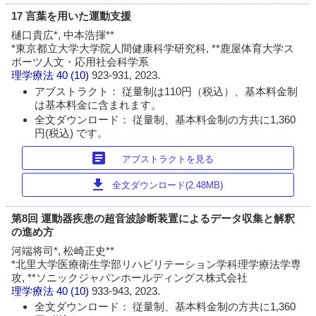
17 言葉を用いた運動支援
樋口貴広*, 中本浩揮**
*東京都立大学大学院人間健康科学研究科, **鹿屋体育大学ス
ポーツ人文・応用社会科学系
理学療法
40 (10)
923-931, 2023.
アブストラクト： 従量制は110円（税込）、基本料金制
は基本料金に含まれます。
全文ダウンロード： 従量制、基本料金制の方共に1,360
円(税込) です。
article
アブストラクトを見る
download
全文ダウンロード(2.48MB)
第8回 運動器疾患の超音波診断装置によるデータ収集と解釈
の進め方
河端将司*, 松崎正史**
*北里大学医療衛生学部リハビリテーション学科理学療法学専
攻, **ソニックジャパンホールディングス株式会社
理学療法
40 (10)
933-943, 2023.
全文ダウンロード： 従量制、基本料金制の方共に1,360