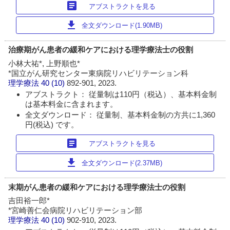
article
アブストラクトを見る
download
全文ダウンロード(1.90MB)
治療期がん患者の緩和ケアにおける理学療法士の役割
小林大祐*, 上野順也*
*国立がん研究センター東病院リハビリテーション科
理学療法
40 (10)
892-901, 2023.
アブストラクト： 従量制は110円（税込）、基本料金制
は基本料金に含まれます。
全文ダウンロード： 従量制、基本料金制の方共に1,360
円(税込) です。
article
アブストラクトを見る
download
全文ダウンロード(2.37MB)
末期がん患者の緩和ケアにおける理学療法士の役割
吉田裕一郎*
*宮崎善仁会病院リハビリテーション部
理学療法
40 (10)
902-910, 2023.