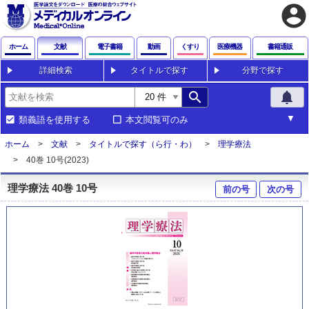
account_circle
ホーム
文献
電子書籍
動画
くすり
医療機器
書籍通販
詳細検索
タイトルで探す
分野で探す
search
notifications
類義語を使用する
本文閲覧可のみ
ホーム
文献
タイトルで探す（ら行・わ）
理学療法
40巻 10号(2023)
理学療法 40巻 10号
前の号
次の号