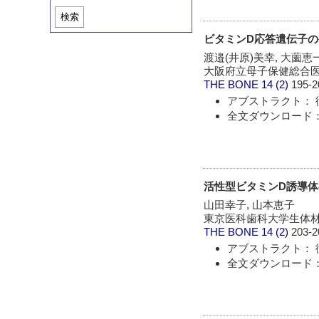
検索
ビタミンD応答遺伝子
渡邉(井原)美幸, 大薗恵
大阪府立母子保健総合
THE BONE
14 (2)
195-2
アブストラクト： 
全文ダウンロード：
活性型ビタミンD誘導
山田幸子, 山本恵子
東京医科歯科大学生体
THE BONE
14 (2)
203-2
アブストラクト： 
全文ダウンロード：