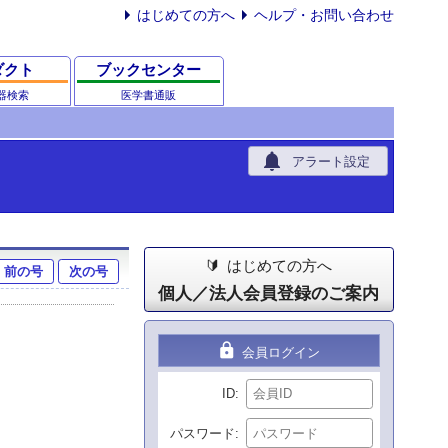
はじめての方へ
ヘルプ・お問い合わせ
ダクト
ブックセンター
器検索
医学書通販
notifications
アラート設定
はじめての方へ
前の号
次の号
個人／法人会員登録のご案内
lock
会員ログイン
ID
パスワード