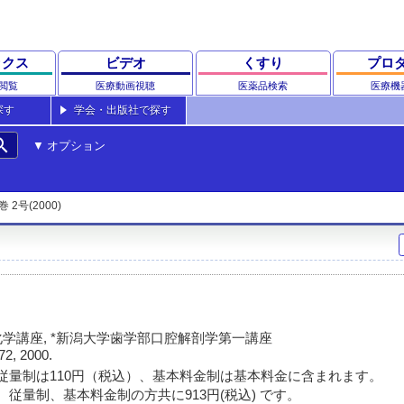
ックス
ビデオ
くすり
プロ
閲覧
医療動画視聴
医薬品検索
医療機
探す
学会・出版社で探す
rch
オプション
巻 2号(2000)
学講座, *新潟大学歯学部口腔解剖学第一講座
72, 2000.
従量制は110円（税込）、基本料金制は基本料金に含まれます。
 従量制、基本料金制の方共に913円(税込) です。