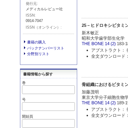
発行元
メディカルレビュー社
ISSN
0914-7047
25－ヒドロキシビタミ
ISSN（オンライン）
新木敏正
昭和大学歯学部生化学
書籍の購入
THE BONE
14 (2)
183-1
バックナンバーリスト
アブストラクト： 
分野別リスト
全文ダウンロード：
書籍情報から探す
巻
骨組織におけるビタミ
加藤茂明
東京大学分子細胞生物
号
THE BONE
14 (2)
189-1
アブストラクト： 
全文ダウンロード：
開始頁