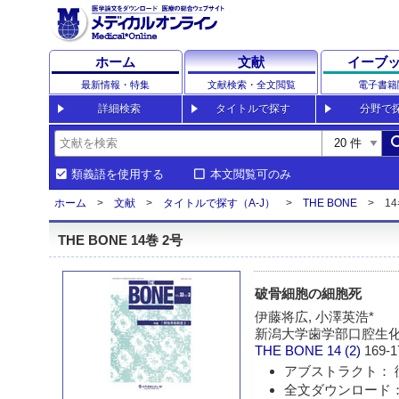
ホーム
文献
イーブ
最新情報・特集
文献検索・全文閲覧
電子書籍
詳細検索
タイトルで探す
分野で
sea
類義語を使用する
本文閲覧可のみ
ホーム
文献
タイトルで探す（A-J）
THE BONE
14
THE BONE 14巻 2号
破骨細胞の細胞死
伊藤将広, 小澤英浩*
新潟大学歯学部口腔生化
THE BONE
14 (2)
169-1
アブストラクト： 
全文ダウンロード：