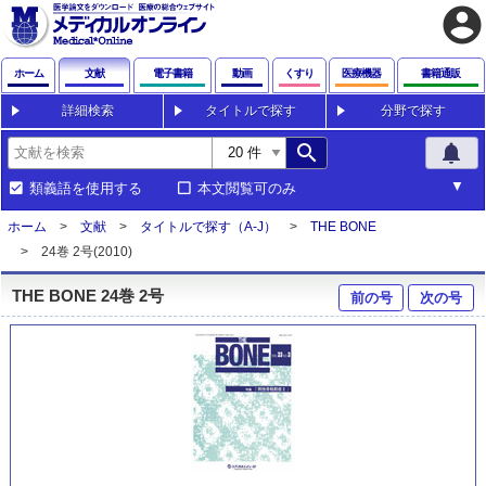
account_circle
ホーム
文献
電子書籍
動画
くすり
医療機器
書籍通販
詳細検索
タイトルで探す
分野で探す
search
notifications
類義語を使用する
本文閲覧可のみ
ホーム
文献
タイトルで探す（A-J）
THE BONE
24巻 2号(2010)
THE BONE 24巻 2号
前の号
次の号