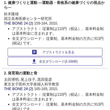
1. 健康づくりと運動 ―運動器・骨格系の健康づくりの視点か
ら―
鈴木隆雄
国立長寿医療センター研究所
THE BONE
24 (2)
159-164, 2010.
アブストラクト： 従量制は110円（税込）、基本料金制
は基本料金に含まれます。
全文ダウンロード： 従量制、基本料金制の方共に913円
(税込) です。
article
アブストラクトを見る
download
全文ダウンロード(4.16MB)
2. 発育期の運動と骨
太田博明, 尾上佳子, 黒田龍彦
東京女子医科大学産婦人科学教室
THE BONE
24 (2)
165-169, 2010.
アブストラクト： 従量制は110円（税込）、基本料金制
は基本料金に含まれます。
全文ダウンロード： 従量制、基本料金制の方共に913円
(税込) です。