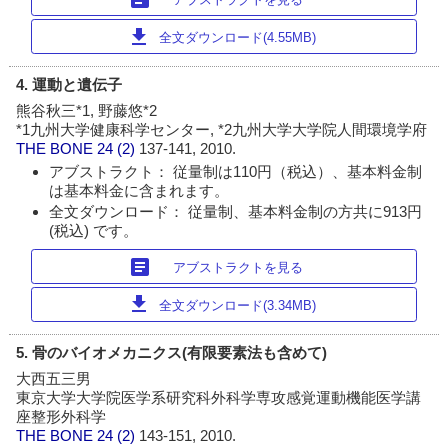
download
全文ダウンロード(4.55MB)
4. 運動と遺伝子
熊谷秋三*1, 野藤悠*2
*1九州大学健康科学センター, *2九州大学大学院人間環境学府
THE BONE
24 (2)
137-141, 2010.
アブストラクト： 従量制は110円（税込）、基本料金制
は基本料金に含まれます。
全文ダウンロード： 従量制、基本料金制の方共に913円
(税込) です。
article
アブストラクトを見る
download
全文ダウンロード(3.34MB)
5. 骨のバイオメカニクス(有限要素法も含めて)
大西五三男
東京大学大学院医学系研究科外科学専攻感覚運動機能医学講
座整形外科学
THE BONE
24 (2)
143-151, 2010.