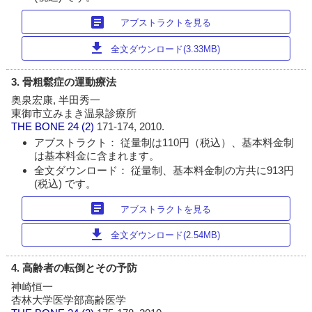
article
アブストラクトを見る
download
全文ダウンロード(3.33MB)
3. 骨粗鬆症の運動療法
奥泉宏康, 半田秀一
東御市立みまき温泉診療所
THE BONE
24 (2)
171-174, 2010.
アブストラクト： 従量制は110円（税込）、基本料金制
は基本料金に含まれます。
全文ダウンロード： 従量制、基本料金制の方共に913円
(税込) です。
article
アブストラクトを見る
download
全文ダウンロード(2.54MB)
4. 高齢者の転倒とその予防
神崎恒一
杏林大学医学部高齢医学