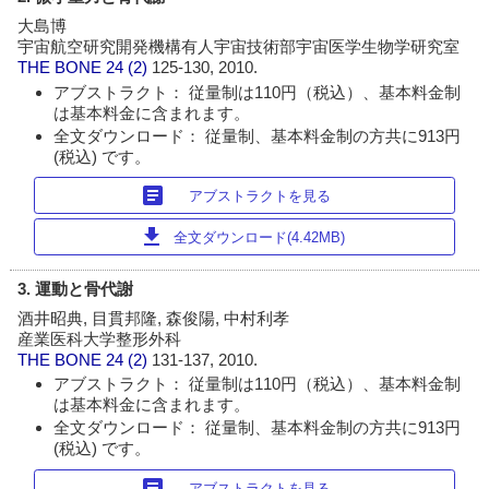
大島博
宇宙航空研究開発機構有人宇宙技術部宇宙医学生物学研究室
THE BONE
24 (2)
125-130, 2010.
アブストラクト： 従量制は110円（税込）、基本料金制
は基本料金に含まれます。
全文ダウンロード： 従量制、基本料金制の方共に913円
(税込) です。
article
アブストラクトを見る
download
全文ダウンロード(4.42MB)
3. 運動と骨代謝
酒井昭典, 目貫邦隆, 森俊陽, 中村利孝
産業医科大学整形外科
THE BONE
24 (2)
131-137, 2010.
アブストラクト： 従量制は110円（税込）、基本料金制
は基本料金に含まれます。
全文ダウンロード： 従量制、基本料金制の方共に913円
(税込) です。
article
アブストラクトを見る