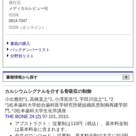
発行元
メディカルレビュー社
ISSN
0914-7047
ISSN（オンライン）
書籍の購入
バックナンバーリスト
分野別リスト
書籍情報から探す
▼
カルシウムシグナルを介する骨吸収の制御
小出雅則*1, 高橋直之*1, 小澤英浩*1, 宇田川信之*1, *2
*1松本歯科大学総合歯科医学研究所硬組織疾患制御再建学部
門, *2松本歯科大学生化学講座
THE BONE
24 (2)
97-101, 2010.
アブストラクト： 従量制は110円（税込）、基本料金制
は基本料金に含まれます。
全文ダウンロード： 従量制、基本料金制の方共に913円