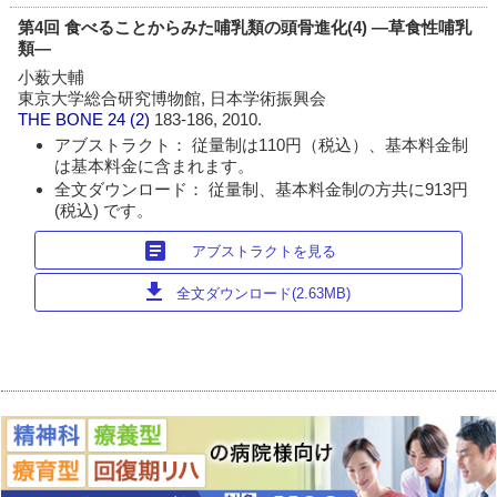
第4回 食べることからみた哺乳類の頭骨進化(4) ―草食性哺乳
類―
小薮大輔
東京大学総合研究博物館, 日本学術振興会
THE BONE
24 (2)
183-186, 2010.
アブストラクト： 従量制は110円（税込）、基本料金制
は基本料金に含まれます。
全文ダウンロード： 従量制、基本料金制の方共に913円
(税込) です。
article
アブストラクトを見る
download
全文ダウンロード(2.63MB)