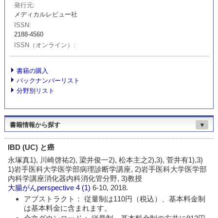
発行元
メディカルレビュー社
ISSN
2188-4560
ISSN（オンライン）
書籍の購入
バックナンバーリスト
分野別リスト
書籍情報から探す
▼
IBD (UC) と癌
永塚真1), 川崎啓祐2), 梁井俊一2), 松本主之2),3), 菅井有1),3)
1)岩手医科大学医学部病理診断学講座, 2)岩手医科大学医学部
内科学講座消化器内科消化管分野, 3)教授
大腸がんperspective
4 (1)
6-10, 2018.
アブストラクト： 従量制は110円（税込）、基本料金制
は基本料金に含まれます。