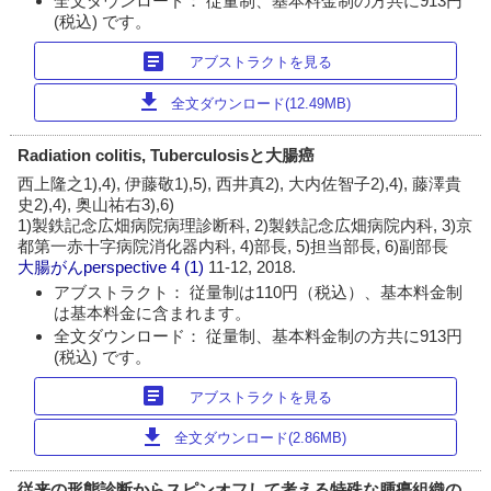
全文ダウンロード： 従量制、基本料金制の方共に913円
(税込) です。
article
アブストラクトを見る
download
全文ダウンロード(12.49MB)
Radiation colitis, Tuberculosisと大腸癌
西上隆之1),4), 伊藤敬1),5), 西井真2), 大内佐智子2),4), 藤澤貴
史2),4), 奥山祐右3),6)
1)製鉄記念広畑病院病理診断科, 2)製鉄記念広畑病院内科, 3)京
都第一赤十字病院消化器内科, 4)部長, 5)担当部長, 6)副部長
大腸がんperspective
4 (1)
11-12, 2018.
アブストラクト： 従量制は110円（税込）、基本料金制
は基本料金に含まれます。
全文ダウンロード： 従量制、基本料金制の方共に913円
(税込) です。
article
アブストラクトを見る
download
全文ダウンロード(2.86MB)
従来の形態診断からスピンオフして考える特殊な腫瘍組織の