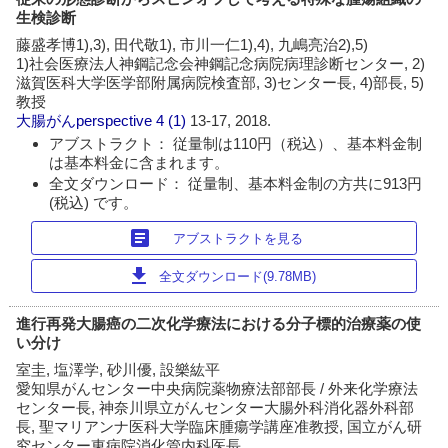
生検診断
藤盛孝博1),3), 田代敬1), 市川一仁1),4), 九嶋亮治2),5)
1)社会医療法人神鋼記念会神鋼記念病院病理診断センター, 2)
滋賀医科大学医学部附属病院検査部, 3)センター長, 4)部長, 5)
教授
大腸がんperspective
4 (1)
13-17, 2018.
アブストラクト： 従量制は110円（税込）、基本料金制
は基本料金に含まれます。
全文ダウンロード： 従量制、基本料金制の方共に913円
(税込) です。
article
アブストラクトを見る
download
全文ダウンロード(9.78MB)
進行再発大腸癌の二次化学療法における分子標的治療薬の使
い分け
室圭, 塩澤学, 砂川優, 設樂紘平
愛知県がんセンター中央病院薬物療法部部長 / 外来化学療法
センター長, 神奈川県立がんセンター大腸外科消化器外科部
長, 聖マリアンナ医科大学臨床腫瘍学講座准教授, 国立がん研
究センター東病院消化管内科医長