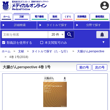
account_circle
ホーム
文献
電子書籍
動画
くすり
医療機器
書籍通販
詳細検索
タイトルで探す
分野で探す
search
notifications
類義語を使用する
本文閲覧可のみ
ホーム
文献
タイトルで探す（た - な行）
大腸がんperspective
4巻 1号(2018)
大腸がんperspective 4巻 1号
前の号
次の号