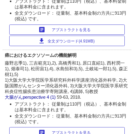
アブストラクト： 従量制は110円（税込）、基本料金制
は基本料金に含まれます。
全文ダウンロード： 従量制、基本料金制の方共に913円
(税込) です。
article
アブストラクトを見る
download
全文ダウンロード(4.91MB)
癌におけるエクソソームの機能解明
藤野志季1), 三吉範克1),2), 高橋秀和1), 原口直紹1), 西村潤一
1), 畑泰司1), 松田宙1),4), 水島恒和3),5), 土岐祐一郎1),5), 森正
樹1),5)
1)大阪大学大学院医学系研究科外科学講座消化器外科学, 2)大
阪国際がんセンター消化器外科, 3)大阪大学大学院医学系研究
科炎症性腸疾患治療学寄附講座, 4)講師, 5)教授
大腸がんperspective
4 (1)
59-63, 2018.
アブストラクト： 従量制は110円（税込）、基本料金制
は基本料金に含まれます。
全文ダウンロード： 従量制、基本料金制の方共に913円
(税込) です。
article
アブストラクトを見る