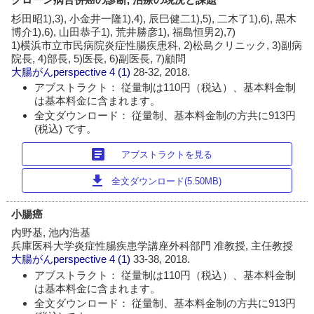
杉田昭1),3), 小金井一隆1),4), 辰巳健二1),5), 二木了1),6), 黒木
博介1),6), 山田恭子1), 荒井勝彦1), 福島恒男2),7)
1)横浜市立市民病院炎症性腸疾患科, 2)松島クリニック, 3)副病
院長, 4)部長, 5)医長, 6)副医長, 7)顧問
大腸がんperspective
4 (1)
28-32, 2018.
アブストラクト： 従量制は110円（税込）、基本料金制
は基本料金に含まれます。
全文ダウンロード： 従量制、基本料金制の方共に913円
(税込) です。
article
アブストラクトを見る
download
全文ダウンロード(5.50MB)
小腸癌
内野基, 池内浩基
兵庫医科大学炎症性腸疾患学講座外科部門 准教授, 主任教授
大腸がんperspective
4 (1)
33-38, 2018.
アブストラクト： 従量制は110円（税込）、基本料金制
は基本料金に含まれます。
全文ダウンロード： 従量制、基本料金制の方共に913円