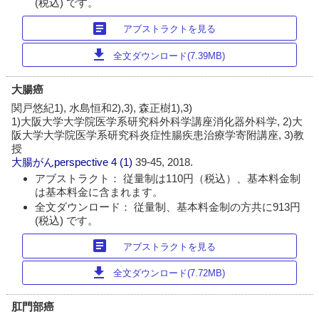
(税込) です。
article
アブストラクトを見る
download
全文ダウンロード(7.39MB)
大腸癌
関戸悠紀1), 水島恒和2),3), 森正樹1),3)
1)大阪大学大学院医学系研究科外科学講座消化器外科学, 2)大
阪大学大学院医学系研究科炎症性腸疾患治療学寄附講座, 3)教
授
大腸がんperspective
4 (1)
39-45, 2018.
アブストラクト： 従量制は110円（税込）、基本料金制
は基本料金に含まれます。
全文ダウンロード： 従量制、基本料金制の方共に913円
(税込) です。
article
アブストラクトを見る
download
全文ダウンロード(7.72MB)
肛門部癌