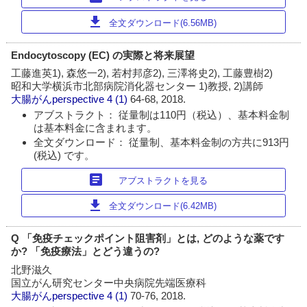
download
全文ダウンロード(6.56MB)
Endocytoscopy (EC) の実際と将来展望
工藤進英1), 森悠一2), 若村邦彦2), 三澤将史2), 工藤豊樹2)
昭和大学横浜市北部病院消化器センター 1)教授, 2)講師
大腸がんperspective
4 (1)
64-68, 2018.
アブストラクト： 従量制は110円（税込）、基本料金制
は基本料金に含まれます。
全文ダウンロード： 従量制、基本料金制の方共に913円
(税込) です。
article
アブストラクトを見る
download
全文ダウンロード(6.42MB)
Q 「免疫チェックポイント阻害剤」とは, どのような薬です
か? 「免疫療法」とどう違うの?
北野滋久
国立がん研究センター中央病院先端医療科
大腸がんperspective
4 (1)
70-76, 2018.