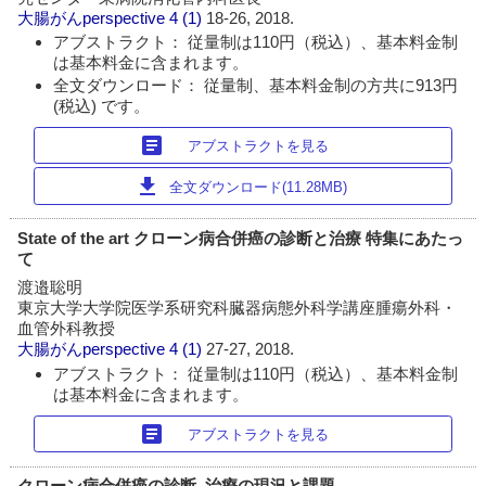
大腸がんperspective
4 (1)
18-26, 2018.
アブストラクト： 従量制は110円（税込）、基本料金制
は基本料金に含まれます。
全文ダウンロード： 従量制、基本料金制の方共に913円
(税込) です。
article
アブストラクトを見る
download
全文ダウンロード(11.28MB)
State of the art クローン病合併癌の診断と治療 特集にあたっ
て
渡邉聡明
東京大学大学院医学系研究科臓器病態外科学講座腫瘍外科・
血管外科教授
大腸がんperspective
4 (1)
27-27, 2018.
アブストラクト： 従量制は110円（税込）、基本料金制
は基本料金に含まれます。
article
アブストラクトを見る
クローン病合併癌の診断, 治療の現況と課題