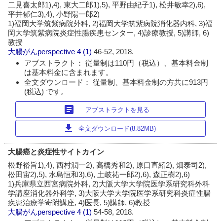
二見喜太郎1),4), 東大二郎1),5), 平野由紀子1), 松井敏幸2),6),
平井郁仁3),4), 小野陽一郎2)
1)福岡大学筑紫病院外科, 2)福岡大学筑紫病院消化器内科, 3)福
岡大学筑紫病院炎症性腸疾患センター, 4)診療教授, 5)講師, 6)
教授
大腸がんperspective
4 (1)
46-52, 2018.
アブストラクト： 従量制は110円（税込）、基本料金制
は基本料金に含まれます。
全文ダウンロード： 従量制、基本料金制の方共に913円
(税込) です。
article
アブストラクトを見る
download
全文ダウンロード(8.82MB)
大腸癌と炎症性サイトカイン
松野裕旨1),4), 西村潤一2), 高橋秀和2), 原口直紹2), 畑泰司2),
松田宙2),5), 水島恒和3),6), 土岐祐一郎2),6), 森正樹2),6)
1)兵庫県立西宮病院外科, 2)大阪大学大学院医学系研究科外科
学講座消化器外科学, 3)大阪大学大学院医学系研究科炎症性腸
疾患治療学寄附講座, 4)医長, 5)講師, 6)教授
大腸がんperspective
4 (1)
54-58, 2018.