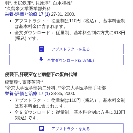
明*, 田尻鉄郎*, 貝原淳*, 白水和雄*
*久留米大学医学部外科
栄養-評価と治療
17 (1)
27-31, 2000.
アブストラクト： 従量制は110円（税込）、基本料金制
は基本料金に含まれます。
全文ダウンロード： 従量制、基本料金制の方共に913円
(税込) です。
article
アブストラクトを見る
download
全文ダウンロード(2.37MB)
侵襲下,肝硬変など病態下の蛋白代謝
稲葉毅*, 齋藤英昭**
*帝京大学医学部第二外科, **帝京大学医学部手術部
栄養-評価と治療
17 (1)
33-35, 2000.
アブストラクト： 従量制は110円（税込）、基本料金制
は基本料金に含まれます。
全文ダウンロード： 従量制、基本料金制の方共に913円
(税込) です。
article
アブストラクトを見る