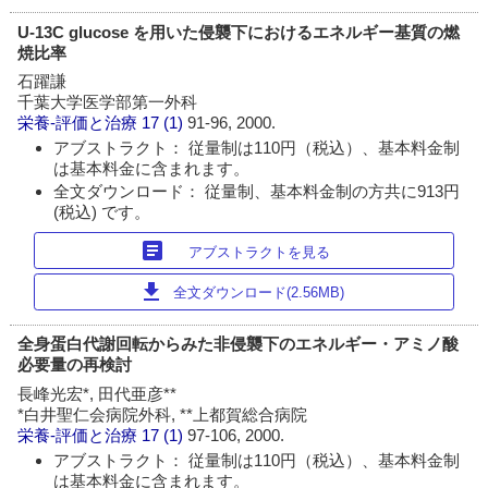
U-13C glucose を用いた侵襲下におけるエネルギー基質の燃
焼比率
石躍謙
千葉大学医学部第一外科
栄養-評価と治療
17 (1)
91-96, 2000.
アブストラクト： 従量制は110円（税込）、基本料金制
は基本料金に含まれます。
全文ダウンロード： 従量制、基本料金制の方共に913円
(税込) です。
article
アブストラクトを見る
download
全文ダウンロード(2.56MB)
全身蛋白代謝回転からみた非侵襲下のエネルギー・アミノ酸
必要量の再検討
長峰光宏*, 田代亜彦**
*白井聖仁会病院外科, **上都賀総合病院
栄養-評価と治療
17 (1)
97-106, 2000.
アブストラクト： 従量制は110円（税込）、基本料金制
は基本料金に含まれます。