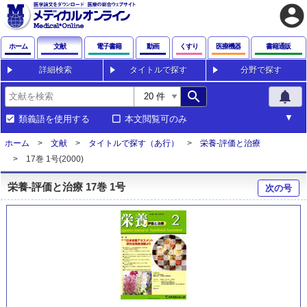
account_circle
ホーム
文献
電子書籍
動画
くすり
医療機器
書籍通販
詳細検索
タイトルで探す
分野で探す
search
notifications
類義語を使用する
本文閲覧可のみ
ホーム
文献
タイトルで探す（あ行）
栄養-評価と治療
17巻 1号(2000)
栄養-評価と治療 17巻 1号
次の号