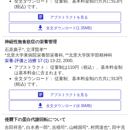
全文ダウンロード： 従量制、基本料金制の方共に913円
(税込) です。
article
アブストラクトを見る
download
全文ダウンロード(1.35MB)
神経性無食欲症の栄養管理
石原廣子*, 立澤賢孝**
*北里大学東病院栄養部栄養科, **北里大学医学部精神科
栄養-評価と治療
17 (1)
13-22, 2000.
アブストラクト： 従量制は110円（税込）、基本料金制
は基本料金に含まれます。
全文ダウンロード： 従量制、基本料金制の方共に913円
(税込) です。
article
アブストラクトを見る
download
全文ダウンロード(4.36MB)
侵襲下の蛋白代謝回転について
吉田祥吾*, 白水勇一郎*, 吉積司*, 山崎国司*, 村岡達也*, 田中克