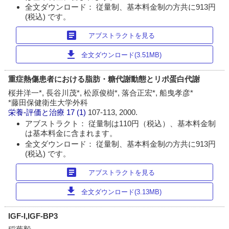
全文ダウンロード： 従量制、基本料金制の方共に913円
(税込) です。
article
アブストラクトを見る
download
全文ダウンロード(3.51MB)
重症熱傷患者における脂肪・糖代謝動態とリポ蛋白代謝
桜井洋一*, 長谷川茂*, 松原俊樹*, 落合正宏*, 船曳孝彦*
*藤田保健衛生大学外科
栄養-評価と治療
17 (1)
107-113, 2000.
アブストラクト： 従量制は110円（税込）、基本料金制
は基本料金に含まれます。
全文ダウンロード： 従量制、基本料金制の方共に913円
(税込) です。
article
アブストラクトを見る
download
全文ダウンロード(3.13MB)
IGF-I,IGF-BP3