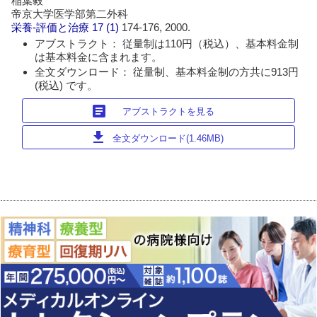
稲葉毅
帝京大学医学部第二外科
栄養-評価と治療
17 (1)
174-176, 2000.
アブストラクト： 従量制は110円（税込）、基本料金制
は基本料金に含まれます。
全文ダウンロード： 従量制、基本料金制の方共に913円
(税込) です。
article
アブストラクトを見る
download
全文ダウンロード(1.46MB)