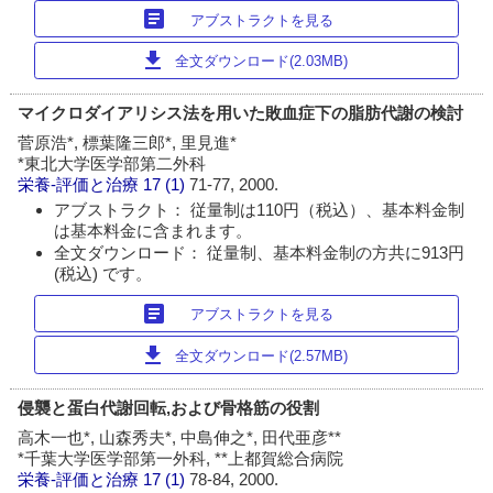
article
アブストラクトを見る
download
全文ダウンロード(2.03MB)
マイクロダイアリシス法を用いた敗血症下の脂肪代謝の検討
菅原浩*, 標葉隆三郎*, 里見進*
*東北大学医学部第二外科
栄養-評価と治療
17 (1)
71-77, 2000.
アブストラクト： 従量制は110円（税込）、基本料金制
は基本料金に含まれます。
全文ダウンロード： 従量制、基本料金制の方共に913円
(税込) です。
article
アブストラクトを見る
download
全文ダウンロード(2.57MB)
侵襲と蛋白代謝回転,および骨格筋の役割
高木一也*, 山森秀夫*, 中島伸之*, 田代亜彦**
*千葉大学医学部第一外科, **上都賀総合病院
栄養-評価と治療
17 (1)
78-84, 2000.