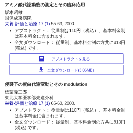
アミノ酸代謝動態の測定とその臨床応用
坂本昭雄
国保成東病院
栄養-評価と治療
17 (1)
55-63, 2000.
アブストラクト： 従量制は110円（税込）、基本料金制
は基本料金に含まれます。
全文ダウンロード： 従量制、基本料金制の方共に913円
(税込) です。
article
アブストラクトを見る
download
全文ダウンロード(3.06MB)
侵襲下の蛋白代謝変動とその modulation
標葉隆三郎
東北大学医学部先進外科
栄養-評価と治療
17 (1)
65-69, 2000.
アブストラクト： 従量制は110円（税込）、基本料金制
は基本料金に含まれます。
全文ダウンロード： 従量制、基本料金制の方共に913円
(税込) です。