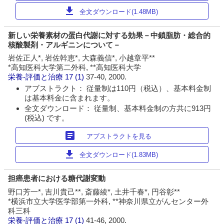
download
全文ダウンロード(1.48MB)
新しい栄養素材の蛋白代謝に対する効果－中鎖脂肪・総合的
核酸製剤・アルギニンについて－
岩佐正人*, 岩佐幹恵*, 大森義信*, 小越章平**
*高知医科大学第二外科, **高知医科大学
栄養-評価と治療
17 (1)
37-40, 2000.
アブストラクト： 従量制は110円（税込）、基本料金制
は基本料金に含まれます。
全文ダウンロード： 従量制、基本料金制の方共に913円
(税込) です。
article
アブストラクトを見る
download
全文ダウンロード(1.83MB)
担癌患者における糖代謝変動
野口芳一*, 吉川貴己**, 斎藤綾*, 土井千春*, 円谷彰**
*横浜市立大学医学部第一外科, **神奈川県立がんセンター外
科三科
栄養-評価と治療
17 (1)
41-46, 2000.