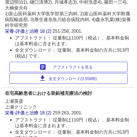
渡辺明治1), 樋口清博2), 月城孝志3), 中村浩彦4), 篠田一三4),
大橋俊夫4)
1)富山医科薬科大学医学部第三内科, 2)富山医科薬科大学附属
病院輸血部, 3)厚生連糸魚川総合病院内科, 4)森永乳業(株)栄養
科学研究所
栄養-評価と治療
18 (2)
251-258, 2001.
アブストラクト： 従量制は110円（税込）、基本料金制
は基本料金に含まれます。
全文ダウンロード： 従量制、基本料金制の方共に913円
(税込) です。
article
アブストラクトを見る
download
全文ダウンロード(3.55MB)
在宅高齢患者における亜鉛補充療法の検討
上瀬英彦
上瀬クリニック
栄養-評価と治療
18 (2)
259-263, 2001.
アブストラクト： 従量制は110円（税込）、基本料金制
は基本料金に含まれます。
全文ダウンロード： 従量制、基本料金制の方共に913円