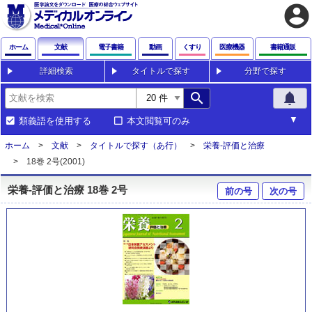
account_circle
ホーム
文献
電子書籍
動画
くすり
医療機器
書籍通販
詳細検索
タイトルで探す
分野で探す
search
notifications
類義語を使用する
本文閲覧可のみ
ホーム
文献
タイトルで探す（あ行）
栄養-評価と治療
18巻 2号(2001)
栄養-評価と治療 18巻 2号
前の号
次の号