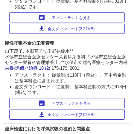
全文ダウンロード： 従量制、基本料金制の方共に913円
(税込) です。
article
アブストラクトを見る
download
全文ダウンロード(2.21MB)
慢性呼吸不全の栄養管理
山下茂子, 本田直子*, 玉野井優水**
水俣市立総合医療センター栄養科栄養科, *水俣市立総合医療
センター栄養科管理栄養士, **水俣市立総合医療センター内科
栄養-評価と治療
18 (2)
175-179, 2001.
アブストラクト： 従量制は110円（税込）、基本料金制
は基本料金に含まれます。
全文ダウンロード： 従量制、基本料金制の方共に913円
(税込) です。
article
アブストラクトを見る
download
全文ダウンロード(2.02MB)
臨床検査における呼気試験の役割と問題点