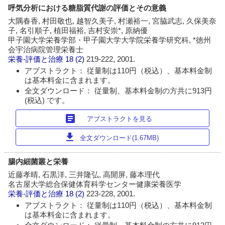
呼気分析における糖脂質代謝の評価とその意義
大隅春香, 村田敬也, 越智久美子, 村瀬裕一, 宮脇武志, 久保美奈
子, 名引順子, 植田福裕, 吉村安崇*, 原納優
甲子園大学栄養学部・甲子園大学大学院栄養学研究科, *徳州
会宇治病院管理栄養士
栄養-評価と治療
18 (2)
219-222, 2001.
アブストラクト： 従量制は110円（税込）、基本料金制
は基本料金に含まれます。
全文ダウンロード： 従量制、基本料金制の方共に913円
(税込) です。
article
アブストラクトを見る
download
全文ダウンロード(1.67MB)
腸内細菌叢と栄養
近藤孝晴, 石黒洋, 三井隆弘, 高開屏, 藤本理代
名古屋大学総合保健体育科学センター健康栄養医学
栄養-評価と治療
18 (2)
223-228, 2001.
アブストラクト： 従量制は110円（税込）、基本料金制
は基本料金に含まれます。