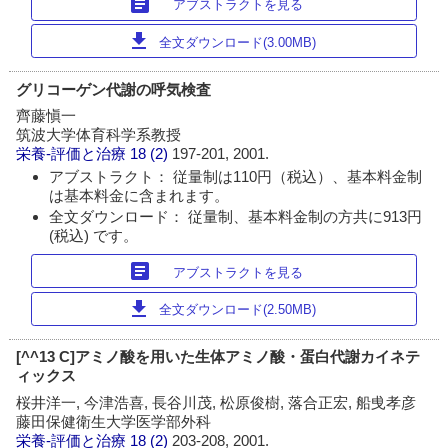
article
アブストラクトを見る
download
全文ダウンロード(3.00MB)
グリコーゲン代謝の呼気検査
齊藤愼一
筑波大学体育科学系教授
栄養-評価と治療
18 (2)
197-201, 2001.
アブストラクト： 従量制は110円（税込）、基本料金制
は基本料金に含まれます。
全文ダウンロード： 従量制、基本料金制の方共に913円
(税込) です。
article
アブストラクトを見る
download
全文ダウンロード(2.50MB)
[^^13 C]アミノ酸を用いた生体アミノ酸・蛋白代謝カイネテ
ィックス
桜井洋一, 今津浩喜, 長谷川茂, 松原俊樹, 落合正宏, 船曵孝彦
藤田保健衛生大学医学部外科
栄養-評価と治療
18 (2)
203-208, 2001.