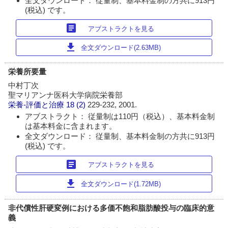
全文ダウンロード： 従量制、基本料金制の方共に913円
(税込) です。
article
アブストラクトを見る
download
全文ダウンロード(2.63MB)
栄養所要量
中村丁次
聖マリアンナ医科大学病院栄養部
栄養-評価と治療
18 (2)
229-232, 2001.
アブストラクト： 従量制は110円（税込）、基本料金制
は基本料金に含まれます。
全文ダウンロード： 従量制、基本料金制の方共に913円
(税込) です。
article
アブストラクトを見る
download
全文ダウンロード(1.72MB)
非代償性肝硬変例における多価不飽和脂肪酸投与の臨床的意
義