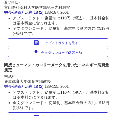
渡辺明治
富山医科薬科大学医学部第三内科教授
栄養-評価と治療
18 (2)
183-187, 2001.
アブストラクト： 従量制は110円（税込）、基本料金制
は基本料金に含まれます。
全文ダウンロード： 従量制、基本料金制の方共に913円
(税込) です。
article
アブストラクトを見る
download
全文ダウンロード(2.21MB)
間接ヒューマン・カロリーメータを用いたエネルギー消費量
測定
吉武裕
鹿屋体育大学体育学部教授
栄養-評価と治療
18 (2)
189-195, 2001.
アブストラクト： 従量制は110円（税込）、基本料金制
は基本料金に含まれます。
全文ダウンロード： 従量制、基本料金制の方共に913円
(税込) です。