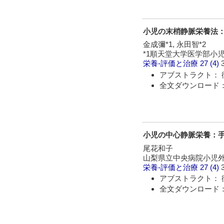
小児の末梢静脈栄養法
金成彌*1, 永田智*2
*1順天堂大学医学部小
栄養-評価と治療
27 (4)
アブストラクト： 
全文ダウンロード：
小児の中心静脈栄養：
尾花和子
山梨県立中央病院小児
栄養-評価と治療
27 (4)
アブストラクト： 
全文ダウンロード：