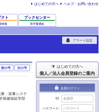
はじめての方へ
ヘルプ・お問い合わせ
ダクト
ブックセンター
器検索
医学書通販
notifications
アラート設定
はじめての方へ
前の号
次の号
個人／法人会員登録のご案内
lock
会員ログイン
本健康・栄養システ
大学保健福祉学部
ID
パスワード