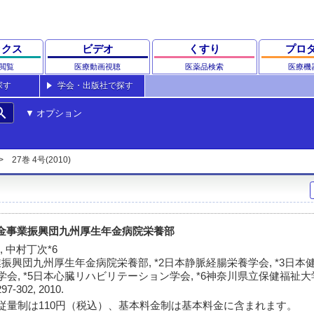
ックス
ビデオ
くすり
プロ
閲覧
医療動画視聴
医薬品検索
医療機
探す
学会・出版社で探す
rch
オプション
27巻 4号(2010)
年金事業振興団九州厚生年金病院栄養部
 *5, 中村丁次*6
振興団九州厚生年金病院栄養部, *2日本静脈経腸栄養学会, *3日
養学会, *5日本心臓リハビリテーション学会, *6神奈川県立保健福祉
297-302, 2010.
従量制は110円（税込）、基本料金制は基本料金に含まれます。