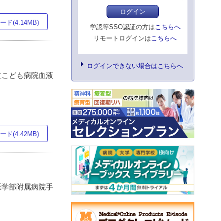
ログイン
ド(4.14MB)
学認等SSO認証の方は
こちらへ
リモートログインは
こちらへ
ログインできない場合はこちらへ
県立こども病院血液
ド(4.42MB)
学医学部附属病院手