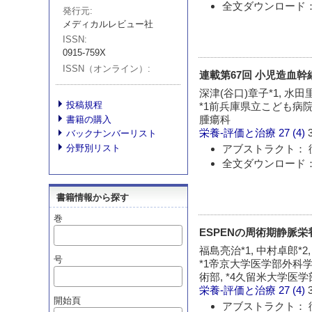
全文ダウンロード：
発行元
メディカルレビュー社
ISSN
0915-759X
ISSN（オンライン）
連載第67回 小児造血
深津(谷口)章子*1, 水田
投稿規程
*1前兵庫県立こども病院
腫瘍科
書籍の購入
栄養-評価と治療
27 (4)
バックナンバーリスト
アブストラクト： 
分野別リスト
全文ダウンロード：
書籍情報から探す
巻
ESPENの周術期静脈
福島亮治*1, 中村卓郎*2,
号
*1帝京大学医学部外科学
術部, *4久留米大学医
栄養-評価と治療
27 (4)
開始頁
アブストラクト： 