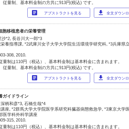
 従量制、基本料金制の方共に913円(税込) です。
article
download
アブストラクトを見る
全文ダウンロー
幹細胞移植患者の栄養管理
里沙*2, 長谷川大一郎*3
栄養指導課, *2武庫川女子大学大学院生活環境学研究科, *3兵庫
303-308, 2010.
従量制は110円（税込）、基本料金制は基本料金に含まれます。
 従量制、基本料金制の方共に913円(税込) です。
article
download
アブストラクトを見る
全文ダウンロー
栄養ガイドライン
 深柄和彦*3, 石橋生哉*4
講座, *2群馬大学大学院医学系研究科臓器病態救急学, *3東京大
学部医学科外科学講座
309-315, 2010.
従量制は110円（税込）、基本料金制は基本料金に含まれます。