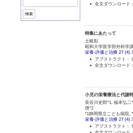
全文ダウンロード：
検索
特集にあたって
土岐彰
昭和大学医学部外科学
栄養-評価と治療
27 (4)
アブストラクト： 
全文ダウンロード：
小児の栄養療法と代謝
長谷川史郎*1, 福本弘二*2
啓*2
*1静岡県立こども病院,
栄養-評価と治療
27 (4)
アブストラクト： 
全文ダウンロード：