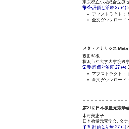
東京都立小児総合医療
栄養-評価と治療
27 (4)
アブストラクト： 
全文ダウンロード：
メタ・アナリシス Meta・a
森田智視
横浜市立大学大学院医
栄養-評価と治療
27 (4)
アブストラクト： 
全文ダウンロード：
第21回日本微量元素学
木村美恵子
日本微量元素学会, タ
栄養-評価と治療
27 (4)