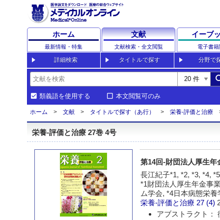
ホーム
文献
イーブ
最新情報・特集
文献検索・全文閲覧
電子書籍
詳細検索
タイトルで探す
分野で
sea
類義語を使用する
本文閲覧可のみ
ホーム
文献
タイトルで探す（あ行）
栄養-評価と治療
栄養-評価と治療 27巻 4号
第14回-財団法人厚生
長江紀子*1, *2, *3, *4,
*1財団法人厚生年金事業
ム学会, *4日本病態栄
栄養-評価と治療
27 (4)
アブストラクト： 