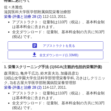
特集にあたって
佐々木雅也
滋賀医科大学医学部附属病院栄養治療部
栄養-評価と治療
28 (2)
112-113, 2011.
アブストラクト： 従量制は110円（税込）、基本料金制
は基本料金に含まれます。
全文ダウンロード： 従量制、基本料金制の方共に913円
(税込) です。
article
アブストラクトを見る
download
全文ダウンロード(1.33MB)
1. 栄養スクリーニング手法 (1)SGA(主観的包括的栄養評価)
森澤茜1), 亀井千広2), 鈴木富夫3), 加藤昌彦1)
1)椙山女学園大学生活科学部管理栄養学科, 2)きはしクリニッ
ク, 3)名古屋大学医学部附属病院栄養管理部
栄養-評価と治療
28 (2)
114-117, 2011.
アブストラクト： 従量制は110円（税込）、基本料金制
は基本料金に含まれます。
全文ダウンロード： 従量制、基本料金制の方共に913円
(税込) です。