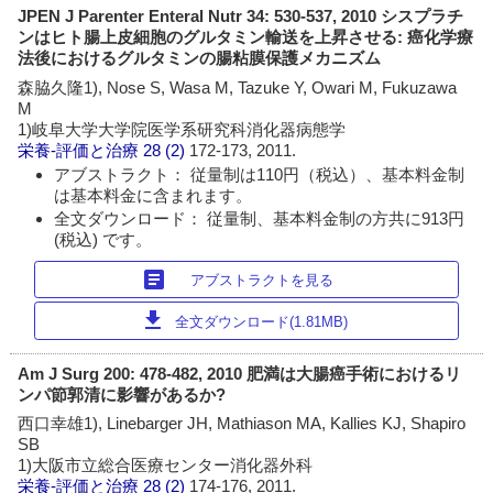
JPEN J Parenter Enteral Nutr 34: 530-537, 2010 シスプラチ
ンはヒト腸上皮細胞のグルタミン輸送を上昇させる: 癌化学療
法後におけるグルタミンの腸粘膜保護メカニズム
森脇久隆1), Nose S, Wasa M, Tazuke Y, Owari M, Fukuzawa
M
1)岐阜大学大学院医学系研究科消化器病態学
栄養-評価と治療
28 (2)
172-173, 2011.
アブストラクト： 従量制は110円（税込）、基本料金制
は基本料金に含まれます。
全文ダウンロード： 従量制、基本料金制の方共に913円
(税込) です。
article
アブストラクトを見る
download
全文ダウンロード(1.81MB)
Am J Surg 200: 478-482, 2010 肥満は大腸癌手術におけるリ
ンパ節郭清に影響があるか?
西口幸雄1), Linebarger JH, Mathiason MA, Kallies KJ, Shapiro
SB
1)大阪市立総合医療センター消化器外科
栄養-評価と治療
28 (2)
174-176, 2011.