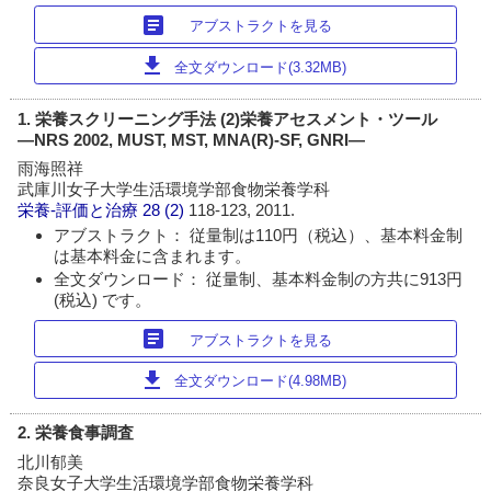
article
アブストラクトを見る
download
全文ダウンロード(3.32MB)
1. 栄養スクリーニング手法 (2)栄養アセスメント・ツール
―NRS 2002, MUST, MST, MNA(R)-SF, GNRI―
雨海照祥
武庫川女子大学生活環境学部食物栄養学科
栄養-評価と治療
28 (2)
118-123, 2011.
アブストラクト： 従量制は110円（税込）、基本料金制
は基本料金に含まれます。
全文ダウンロード： 従量制、基本料金制の方共に913円
(税込) です。
article
アブストラクトを見る
download
全文ダウンロード(4.98MB)
2. 栄養食事調査
北川郁美
奈良女子大学生活環境学部食物栄養学科