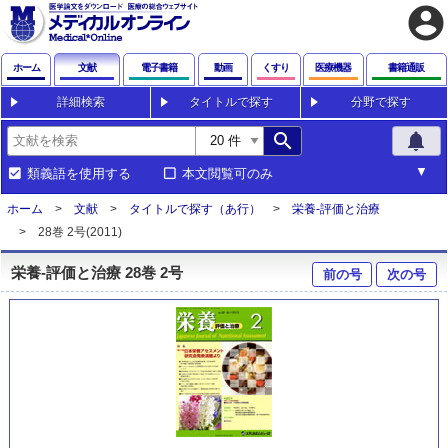
account_circle
ホーム
文献
電子書籍
動画
くすり
医療機器
書籍通販
詳細検索
タイトルで探す
分野で探す
search
notifications
類義語を使用する
本文閲覧可のみ
ホーム
文献
タイトルで探す（あ行）
栄養-評価と治療
28巻 2号(2011)
栄養-評価と治療 28巻 2号
前の号
次の号