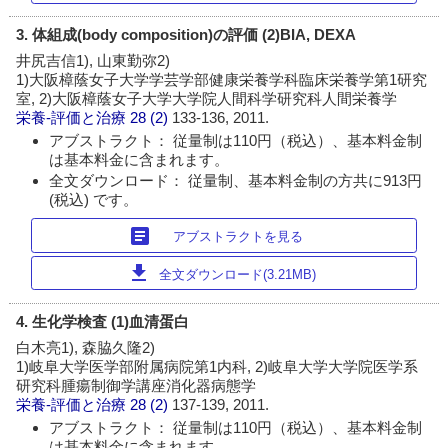
3. 体組成(body composition)の評価 (2)BIA, DEXA
井尻吉信1), 山東勤弥2)
1)大阪樟蔭女子大学学芸学部健康栄養学科臨床栄養学第1研究
室, 2)大阪樟蔭女子大学大学院人間科学研究科人間栄養学
栄養-評価と治療
28 (2)
133-136, 2011.
アブストラクト： 従量制は110円（税込）、基本料金制
は基本料金に含まれます。
全文ダウンロード： 従量制、基本料金制の方共に913円
(税込) です。
article
アブストラクトを見る
download
全文ダウンロード(3.21MB)
4. 生化学検査 (1)血清蛋白
白木亮1), 森脇久隆2)
1)岐阜大学医学部附属病院第1内科, 2)岐阜大学大学院医学系
研究科腫瘍制御学講座消化器病態学
栄養-評価と治療
28 (2)
137-139, 2011.
アブストラクト： 従量制は110円（税込）、基本料金制
は基本料金に含まれます。