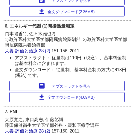
article
アブストラクトを見る
download
全文ダウンロード(2.36MB)
6. エネルギー代謝 (1)間接熱量測定
岡本陽香1), 佐々木雅也2)
1)滋賀医科大学医学部附属病院薬剤部, 2)滋賀医科大学医学部
附属病院栄養治療部
栄養-評価と治療
28 (2)
151-156, 2011.
アブストラクト： 従量制は110円（税込）、基本料金制
は基本料金に含まれます。
全文ダウンロード： 従量制、基本料金制の方共に913円
(税込) です。
article
アブストラクトを見る
download
全文ダウンロード(4.69MB)
7. PNI
大原寛之, 東口高志, 伊藤彰博
藤田保健衛生大学医学部外科・緩和医療学講座
栄養-評価と治療
28 (2)
157-160, 2011.