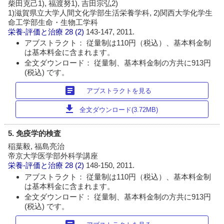
柴田克己1), 福渡努1), 吉田宗弘2)
1)滋賀県立大学人間文化学部生活栄養学科, 2)関西大学化学生
命工学部生命・生物工学科
栄養-評価と治療
28 (2)
143-147, 2011.
アブストラクト： 従量制は110円（税込）、基本料金制
は基本料金に含まれます。
全文ダウンロード： 従量制、基本料金制の方共に913円
(税込) です。
article
アブストラクトを見る
download
全文ダウンロード(3.72MB)
5. 免疫学的検査
稲葉毅, 福島亮治
帝京大学医学部外科学講座
栄養-評価と治療
28 (2)
148-150, 2011.
アブストラクト： 従量制は110円（税込）、基本料金制
は基本料金に含まれます。
全文ダウンロード： 従量制、基本料金制の方共に913円
(税込) です。