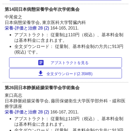
第14回日本病態栄養学会年次学術集会
中尾俊之
日本病態栄養学会, 東京医科大学腎臓内科
栄養-評価と治療
28 (2)
164-165, 2011.
アブストラクト： 従量制は110円（税込）、基本料金制
は基本料金に含まれます。
全文ダウンロード： 従量制、基本料金制の方共に913円
(税込) です。
article
アブストラクトを見る
download
全文ダウンロード(2.35MB)
第26回日本静脈経腸栄養学会学術集会
東口高志
日本静脈経腸栄養学会, 藤田保健衛生大学医学部外科・緩和医
療学講座
栄養-評価と治療
28 (2)
166-167, 2011.
アブストラクト： 従量制は110円（税込）、基本料金制
は基本料金に含まれます。
全文ダウンロード： 従量制、基本料金制の方共に913円