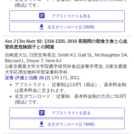
(税込) です。
article
アブストラクトを見る
download
全文ダウンロード(2.33MB)
Am J Clin Nutr 92: 1316-1325, 2010 長期間の朝食欠食と心血
管疾患危険因子との関連
吉崎貴大1), 日田安寿美2), Smith KJ, Gall SL, McNaughton SA,
Blizzard L, Dwyer T, Venn AJ
1)東京農業大学大学院農学研究科食品栄養学専攻, 2)東京農業
大学応用生物科学部栄養科学科
栄養-評価と治療
28 (2)
170-171, 2011.
アブストラクト： 従量制は110円（税込）、基本料金制
は基本料金に含まれます。
全文ダウンロード： 従量制、基本料金制の方共に913円
(税込) です。
article
アブストラクトを見る
download
全文ダウンロード(1.74MB)