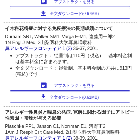
article
アブストラクトを見る
download
全文ダウンロード(0.67MB)
イネ科花粉症に対する免疫療法の長期成績について
Durham SR1, Walker SM1, Varga E-M1, 遠藤周一郎2
1N Engl J Med, 2山梨医科大学耳鼻咽喉科
鼻アレルギーフロンティア
1 (2)
36-37, 2001.
アブストラクト： 従量制は110円（税込）、基本料金制
は基本料金に含まれます。
全文ダウンロード： 従量制、基本料金制の方共に913円
(税込) です。
article
アブストラクトを見る
download
全文ダウンロード(0.61MB)
アレルギー性鼻炎と喘息の発症, 寛解に関わる因子にアトピー
性素因・喫煙が与える影響
Plaschke PP1, Janson C1, Norrman E1, 河野正2
1Am J Respir Crit Care Med, 2山梨医科大学耳鼻咽喉科
鼻アレルギーフロンティア
1 (2)
38-39, 2001.