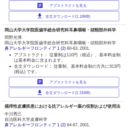
article
アブストラクトを見る
download
全文ダウンロード(1.18MB)
岡山大学大学院医歯学総合研究科耳鼻咽喉・頭頸部外科学
岡野光博
岡山大学大学院医歯学総合研究科耳鼻咽喉・頭頸部外科学
鼻アレルギーフロンティア
1 (2)
60-63, 2001.
アブストラクト： 従量制は110円（税込）、基本料金制
は基本料金に含まれます。
全文ダウンロード： 従量制、基本料金制の方共に913円
(税込) です。
article
アブストラクトを見る
download
全文ダウンロード(1.31MB)
掻痒性皮膚疾患における抗アレルギー薬の役割および使用法
中川秀己
自治医科大学皮膚科学
鼻アレルギーフロンティア
1 (2)
64-67, 2001.