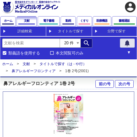
account_circle
ホーム
文献
電子書籍
動画
くすり
医療機器
書籍通販
詳細検索
タイトルで探す
分野で探す
search
notifications
類義語を使用する
本文閲覧可のみ
ホーム
文献
タイトルで探す（は - や行）
鼻アレルギーフロンティア
1巻 2号(2001)
鼻アレルギーフロンティア 1巻 2号
前の号
次の号