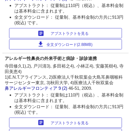
アブストラクト： 従量制は110円（税込）、基本料金制
は基本料金に含まれます。
全文ダウンロード： 従量制、基本料金制の方共に913円
(税込) です。
article
アブストラクトを見る
download
全文ダウンロード(2.88MB)
アレルギー性鼻炎の外来手術と病診・診診連携
寺田修久1),2), 戸川清3), 多田裕之4), 小林正4), 安藤英樹4), 寺
田美恵4)
1)E.N.T.アライアンス, 2)医療法人千秋双葉会大島耳鼻咽喉科
サージセンター東京, 3)秋田大学, 4)医療法人千秋双葉会
鼻アレルギーフロンティア
9 (2)
46-51, 2009.
アブストラクト： 従量制は110円（税込）、基本料金制
は基本料金に含まれます。
全文ダウンロード： 従量制、基本料金制の方共に913円
(税込) です。
article
アブストラクトを見る