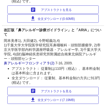
(税込) です。
article
アブストラクトを見る
download
全文ダウンロード(0.60MB)
改訂版「鼻アレルギー診療ガイドライン」と「ARIA」につい
て
岡本美孝1), 大田健2), 今野昭義3),4)
1)千葉大学大学院医学研究院耳鼻咽喉科・頭頸部腫瘍学, 2)帝
京大学医学部内科学講座呼吸器・アレルギー学, 3)千葉大学大
学院, 4)(財)脳神経疾患研究所附属総合南東北病院アレルギ
ー・頭頸部センター
鼻アレルギーフロンティア
9 (2)
7-16, 2009.
アブストラクト： 従量制は110円（税込）、基本料金制
は基本料金に含まれます。
全文ダウンロード： 従量制、基本料金制の方共に913円
(税込) です。
article
アブストラクトを見る
download
全文ダウンロード(7.19MB)