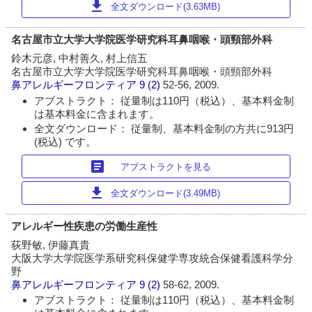
download
全文ダウンロード(3.63MB)
名古屋市立大学大学院医学研究科耳鼻咽喉・頭頸部外科
鈴木元彦, 中村善久, 村上信五
名古屋市立大学大学院医学研究科耳鼻咽喉・頭頸部外科
鼻アレルギーフロンティア
9 (2)
52-56, 2009.
アブストラクト： 従量制は110円（税込）、基本料金制
は基本料金に含まれます。
全文ダウンロード： 従量制、基本料金制の方共に913円
(税込) です。
article
アブストラクトを見る
download
全文ダウンロード(3.49MB)
アレルギー性疾患の労働生産性
荻野敏, 伊藤真貴
大阪大学大学院医学系研究科保健学専攻統合保健看護科学分
野
鼻アレルギーフロンティア
9 (2)
58-62, 2009.
アブストラクト： 従量制は110円（税込）、基本料金制