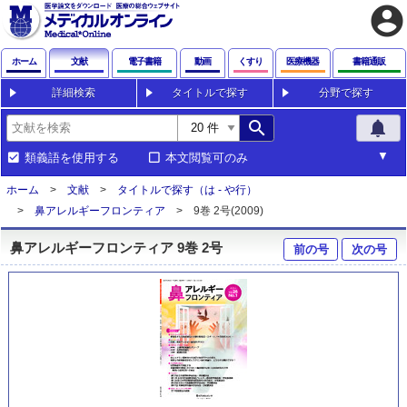
account_circle
ホーム
文献
電子書籍
動画
くすり
医療機器
書籍通販
詳細検索
タイトルで探す
分野で探す
search
notifications
類義語を使用する
本文閲覧可のみ
ホーム
文献
タイトルで探す（は - や行）
鼻アレルギーフロンティア
9巻 2号(2009)
鼻アレルギーフロンティア 9巻 2号
前の号
次の号