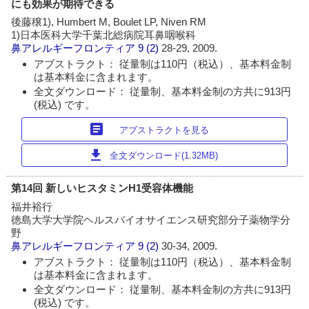
にも効果が期待できる
後藤穣1), Humbert M, Boulet LP, Niven RM
1)日本医科大学千葉北総病院耳鼻咽喉科
鼻アレルギーフロンティア
9 (2)
28-29, 2009.
アブストラクト： 従量制は110円（税込）、基本料金制
は基本料金に含まれます。
全文ダウンロード： 従量制、基本料金制の方共に913円
(税込) です。
article
アブストラクトを見る
download
全文ダウンロード(1.32MB)
第14回 新しいヒスタミンH1受容体機能
福井裕行
徳島大学大学院ヘルスバイオサイエンス研究部分子薬物学分
野
鼻アレルギーフロンティア
9 (2)
30-34, 2009.
アブストラクト： 従量制は110円（税込）、基本料金制
は基本料金に含まれます。
全文ダウンロード： 従量制、基本料金制の方共に913円
(税込) です。