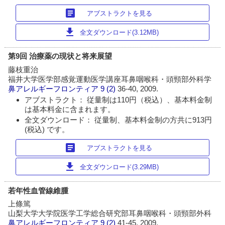
article
アブストラクトを見る
download
全文ダウンロード(3.12MB)
第9回 治療薬の現状と将来展望
藤枝重治
福井大学医学部感覚運動医学講座耳鼻咽喉科・頭頸部外科学
鼻アレルギーフロンティア
9 (2)
36-40, 2009.
アブストラクト： 従量制は110円（税込）、基本料金制
は基本料金に含まれます。
全文ダウンロード： 従量制、基本料金制の方共に913円
(税込) です。
article
アブストラクトを見る
download
全文ダウンロード(3.29MB)
若年性血管線維腫
上條篤
山梨大学大学院医学工学総合研究部耳鼻咽喉科・頭頸部外科
鼻アレルギーフロンティア
9 (2)
41-45, 2009.