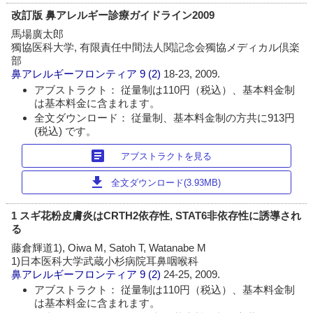
改訂版 鼻アレルギー診療ガイドライン2009
馬場廣太郎
獨協医科大学, 有限責任中間法人関記念会獨協メディカル倶楽
部
鼻アレルギーフロンティア
9 (2)
18-23, 2009.
アブストラクト： 従量制は110円（税込）、基本料金制
は基本料金に含まれます。
全文ダウンロード： 従量制、基本料金制の方共に913円
(税込) です。
article
アブストラクトを見る
download
全文ダウンロード(3.93MB)
1 スギ花粉皮膚炎はCRTH2依存性, STAT6非依存性に誘導され
る
藤倉輝道1), Oiwa M, Satoh T, Watanabe M
1)日本医科大学武蔵小杉病院耳鼻咽喉科
鼻アレルギーフロンティア
9 (2)
24-25, 2009.
アブストラクト： 従量制は110円（税込）、基本料金制
は基本料金に含まれます。