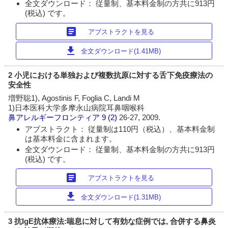
全文ダウンロード： 従量制、基本料金制の方共に913円
(税込) です。
article
アブストラクトを見る
download
全文ダウンロード(1.41MB)
2 小児における単独および複数抗原に対する舌下免疫療法の
安全性
増野聡1), Agostinis F, Foglia C, Landi M
1)日本医科大学多摩永山病院耳鼻咽喉科
鼻アレルギーフロンティア
9 (2)
26-27, 2009.
アブストラクト： 従量制は110円（税込）、基本料金制
は基本料金に含まれます。
全文ダウンロード： 従量制、基本料金制の方共に913円
(税込) です。
article
アブストラクトを見る
download
全文ダウンロード(1.31MB)
3 抗IgE抗体療法:喘息に対して有効な症例では, 合併する鼻炎