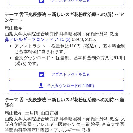
article
アブストラクトを見る
テーマ 舌下免疫療法 ～新しいスギ花粉症治療への期待～ ア
ンケート
増山敬祐
山梨大学大学院総合研究部 耳鼻咽喉科・頭頸部外科 教授
鼻アレルギーフロンティア
15 (2)
63-69, 2015.
アブストラクト： 従量制は110円（税込）、基本料金制
は基本料金に含まれます。
全文ダウンロード： 従量制、基本料金制の方共に913円
(税込) です。
article
アブストラクトを見る
download
全文ダウンロード(6.43MB)
テーマ 舌下免疫療法 ～新しいスギ花粉症治療への期待～ 座
談会
増山敬祐, 土居悟, 山口正雄
山梨大学大学院総合研究部 耳鼻咽喉科・頭頸部外科 教授, 大
阪府立呼吸器・アレルギー医療センター 副院長, 帝京大学医
学部内科学講座呼吸器・アレルギー学 教授