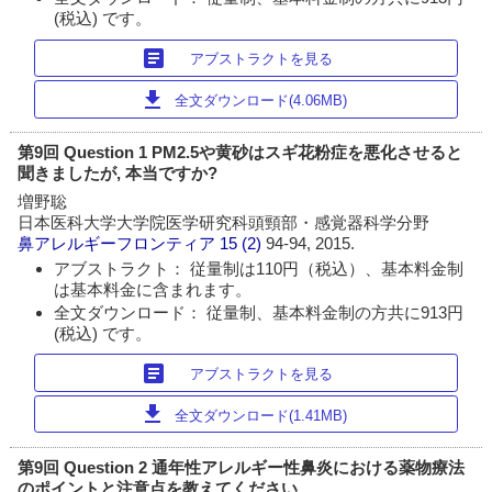
(税込) です。
article
アブストラクトを見る
download
全文ダウンロード(4.06MB)
第9回 Question 1 PM2.5や黄砂はスギ花粉症を悪化させると
聞きましたが, 本当ですか?
増野聡
日本医科大学大学院医学研究科頭頸部・感覚器科学分野
鼻アレルギーフロンティア
15 (2)
94-94, 2015.
アブストラクト： 従量制は110円（税込）、基本料金制
は基本料金に含まれます。
全文ダウンロード： 従量制、基本料金制の方共に913円
(税込) です。
article
アブストラクトを見る
download
全文ダウンロード(1.41MB)
第9回 Question 2 通年性アレルギー性鼻炎における薬物療法
のポイントと注意点を教えてください.