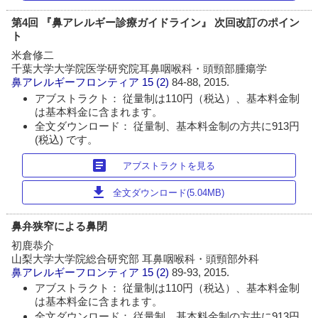
第4回 『鼻アレルギー診療ガイドライン』 次回改訂のポイン
ト
米倉修二
千葉大学大学院医学研究院耳鼻咽喉科・頭頸部腫瘍学
鼻アレルギーフロンティア
15 (2)
84-88, 2015.
アブストラクト： 従量制は110円（税込）、基本料金制
は基本料金に含まれます。
全文ダウンロード： 従量制、基本料金制の方共に913円
(税込) です。
article
アブストラクトを見る
download
全文ダウンロード(5.04MB)
鼻弁狭窄による鼻閉
初鹿恭介
山梨大学大学院総合研究部 耳鼻咽喉科・頭頸部外科
鼻アレルギーフロンティア
15 (2)
89-93, 2015.
アブストラクト： 従量制は110円（税込）、基本料金制
は基本料金に含まれます。
全文ダウンロード： 従量制、基本料金制の方共に913円