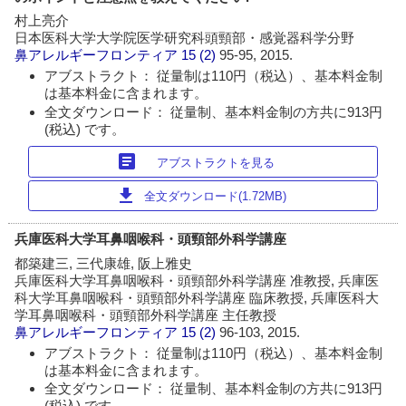
村上亮介
日本医科大学大学院医学研究科頭頸部・感覚器科学分野
鼻アレルギーフロンティア
15 (2)
95-95, 2015.
アブストラクト： 従量制は110円（税込）、基本料金制
は基本料金に含まれます。
全文ダウンロード： 従量制、基本料金制の方共に913円
(税込) です。
article
アブストラクトを見る
download
全文ダウンロード(1.72MB)
兵庫医科大学耳鼻咽喉科・頭頸部外科学講座
都築建三, 三代康雄, 阪上雅史
兵庫医科大学耳鼻咽喉科・頭頸部外科学講座 准教授, 兵庫医
科大学耳鼻咽喉科・頭頸部外科学講座 臨床教授, 兵庫医科大
学耳鼻咽喉科・頭頸部外科学講座 主任教授
鼻アレルギーフロンティア
15 (2)
96-103, 2015.
アブストラクト： 従量制は110円（税込）、基本料金制
は基本料金に含まれます。
全文ダウンロード： 従量制、基本料金制の方共に913円
(税込) です。