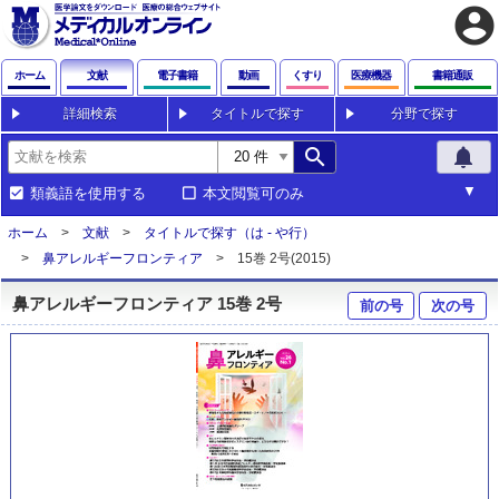
account_circle
ホーム
文献
電子書籍
動画
くすり
医療機器
書籍通販
詳細検索
タイトルで探す
分野で探す
search
notifications
類義語を使用する
本文閲覧可のみ
ホーム
文献
タイトルで探す（は - や行）
鼻アレルギーフロンティア
15巻 2号(2015)
鼻アレルギーフロンティア 15巻 2号
前の号
次の号