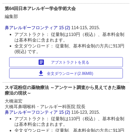
第64回日本アレルギー学会学術大会
編集部
鼻アレルギーフロンティア
15 (2)
114-115, 2015.
アブストラクト： 従量制は110円（税込）、基本料金制
は基本料金に含まれます。
全文ダウンロード： 従量制、基本料金制の方共に913円
(税込) です。
article
アブストラクトを見る
download
全文ダウンロード(2.86MB)
スギ花粉症の薬物療法 ～アンケート調査から見えてきた薬物
療法の現状～
大橋淑宏
大橋耳鼻咽喉科・アレルギー科医院 院長
鼻アレルギーフロンティア
15 (2)
116-123, 2015.
アブストラクト： 従量制は110円（税込）、基本料金制
は基本料金に含まれます。
全文ダウンロード： 従量制、基本料金制の方共に913円