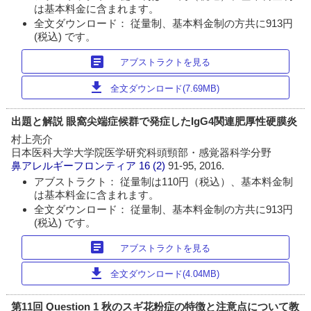
は基本料金に含まれます。
全文ダウンロード： 従量制、基本料金制の方共に913円
(税込) です。
article
アブストラクトを見る
download
全文ダウンロード(7.69MB)
出題と解説 眼窩尖端症候群で発症したIgG4関連肥厚性硬膜炎
村上亮介
日本医科大学大学院医学研究科頭頸部・感覚器科学分野
鼻アレルギーフロンティア
16 (2)
91-95, 2016.
アブストラクト： 従量制は110円（税込）、基本料金制
は基本料金に含まれます。
全文ダウンロード： 従量制、基本料金制の方共に913円
(税込) です。
article
アブストラクトを見る
download
全文ダウンロード(4.04MB)
第11回 Question 1 秋のスギ花粉症の特徴と注意点について教