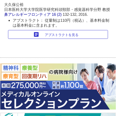
大久保公裕
日本医科大学大学院医学研究科頭頸部・感覚器科学分野 教授
鼻アレルギーフロンティア
16 (2)
132-132, 2016.
アブストラクト： 従量制は110円（税込）、基本料金制
は基本料金に含まれます。
article
アブストラクトを見る