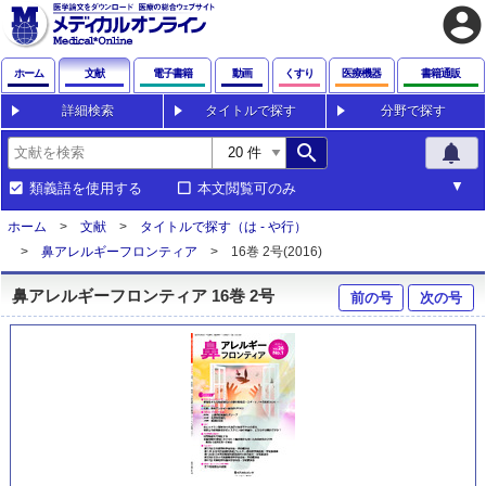
account_circle
ホーム
文献
電子書籍
動画
くすり
医療機器
書籍通販
詳細検索
タイトルで探す
分野で探す
search
notifications
類義語を使用する
本文閲覧可のみ
ホーム
文献
タイトルで探す（は - や行）
鼻アレルギーフロンティア
16巻 2号(2016)
鼻アレルギーフロンティア 16巻 2号
前の号
次の号