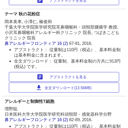
article
アブストラクトを見る
テーマ 秋の花粉症
岡本美孝, 小澤仁, 椿俊和
千葉大学大学院医学研究院耳鼻咽喉科・頭頸部腫瘍学 教授,
小沢耳鼻咽喉科アレルギー科クリニック 院長, つばきこども
クリニック 院長
鼻アレルギーフロンティア
16 (2)
67-81, 2016.
アブストラクト： 従量制は110円（税込）、基本料金制
は基本料金に含まれます。
全文ダウンロード： 従量制、基本料金制の方共に913円
(税込) です。
article
アブストラクトを見る
download
全文ダウンロード(13.56MB)
アレルギーと制御性T細胞
増野聡
日本医科大学大学院医学研究科頭頸部・感覚器科学分野
鼻アレルギーフロンティア
16 (2)
82-89, 2016.
アブストラクト： 従量制は110円（税込）、基本料金制