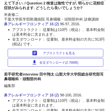
えて下さい. / Question 2 検査は陰性ですが, 明らかに花粉症
症状がみられます. どうしたら良いでしょうか?
米倉修二
千葉大学医学部附属病院 耳鼻咽喉・頭頸部外科 診療講師
鼻アレルギーフロンティア
16 (2)
96-97, 2016.
アブストラクト： 従量制は110円（税込）、基本料金制
は基本料金に含まれます。
全文ダウンロード： 従量制、基本料金制の方共に913円
(税込) です。
article
アブストラクトを見る
download
全文ダウンロード(2.76MB)
若手研究者interview 田中翔太 山梨大学大学院総合研究部耳
鼻咽喉科・頭頸部外科
編集部
鼻アレルギーフロンティア
16 (2)
98-100, 2016.
アブストラクト： 従量制は110円（税込）、基本料金制
は基本料金に含まれます。
全文ダウンロード： 従量制、基本料金制の方共に913円