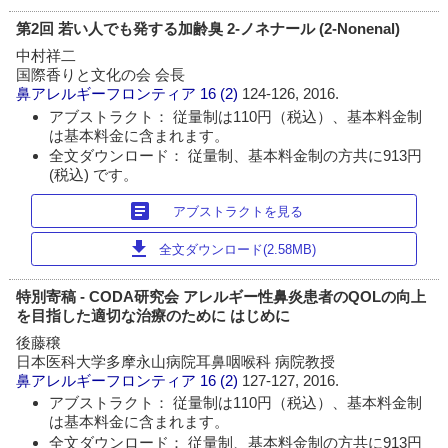
第2回 若い人でも発する加齢臭 2-ノネナール (2-Nonenal)
中村祥二
国際香りと文化の会 会長
鼻アレルギーフロンティア
16 (2)
124-126, 2016.
アブストラクト： 従量制は110円（税込）、基本料金制
は基本料金に含まれます。
全文ダウンロード： 従量制、基本料金制の方共に913円
(税込) です。
article
アブストラクトを見る
download
全文ダウンロード(2.58MB)
特別寄稿 - CODA研究会 アレルギー性鼻炎患者のQOLの向上
を目指した適切な治療のために はじめに
後藤穣
日本医科大学多摩永山病院耳鼻咽喉科 病院教授
鼻アレルギーフロンティア
16 (2)
127-127, 2016.
アブストラクト： 従量制は110円（税込）、基本料金制
は基本料金に含まれます。
全文ダウンロード： 従量制、基本料金制の方共に913円