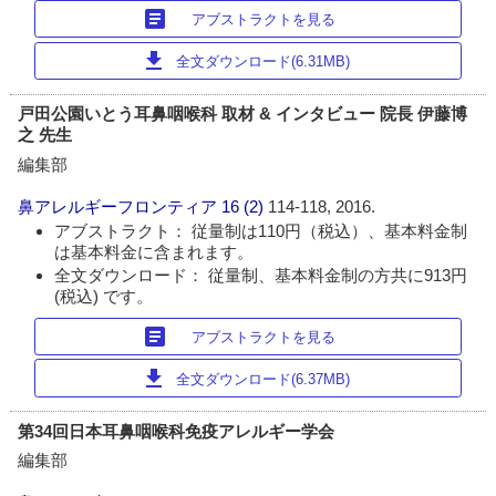
article
アブストラクトを見る
download
全文ダウンロード(6.31MB)
戸田公園いとう耳鼻咽喉科 取材 & インタビュー 院長 伊藤博
之 先生
編集部
鼻アレルギーフロンティア
16 (2)
114-118, 2016.
アブストラクト： 従量制は110円（税込）、基本料金制
は基本料金に含まれます。
全文ダウンロード： 従量制、基本料金制の方共に913円
(税込) です。
article
アブストラクトを見る
download
全文ダウンロード(6.37MB)
第34回日本耳鼻咽喉科免疫アレルギー学会
編集部