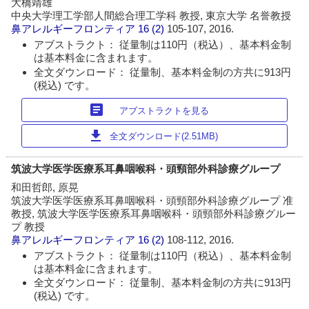
大橋靖雄
中央大学理工学部人間総合理工学科 教授, 東京大学 名誉教授
鼻アレルギーフロンティア
16 (2)
105-107, 2016.
アブストラクト： 従量制は110円（税込）、基本料金制
は基本料金に含まれます。
全文ダウンロード： 従量制、基本料金制の方共に913円
(税込) です。
article
アブストラクトを見る
download
全文ダウンロード(2.51MB)
筑波大学医学医療系耳鼻咽喉科・頭頸部外科診療グループ
和田哲郎, 原晃
筑波大学医学医療系耳鼻咽喉科・頭頸部外科診療グループ 准
教授, 筑波大学医学医療系耳鼻咽喉科・頭頸部外科診療グルー
プ 教授
鼻アレルギーフロンティア
16 (2)
108-112, 2016.
アブストラクト： 従量制は110円（税込）、基本料金制
は基本料金に含まれます。
全文ダウンロード： 従量制、基本料金制の方共に913円
(税込) です。