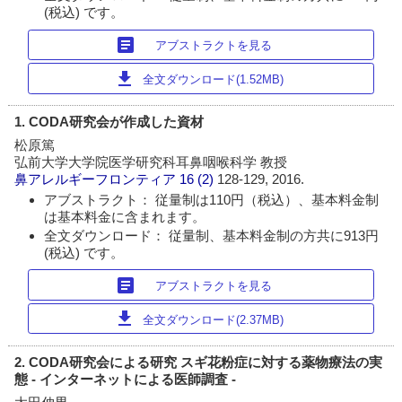
(税込) です。
article
アブストラクトを見る
download
全文ダウンロード(1.52MB)
1. CODA研究会が作成した資材
松原篤
弘前大学大学院医学研究科耳鼻咽喉科学 教授
鼻アレルギーフロンティア
16 (2)
128-129, 2016.
アブストラクト： 従量制は110円（税込）、基本料金制
は基本料金に含まれます。
全文ダウンロード： 従量制、基本料金制の方共に913円
(税込) です。
article
アブストラクトを見る
download
全文ダウンロード(2.37MB)
2. CODA研究会による研究 スギ花粉症に対する薬物療法の実
態 - インターネットによる医師調査 -