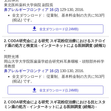
太田伸男
東北医科薬科大学病院 副院長
鼻アレルギーフロンティア
16 (2)
129-130, 2016.
全文ダウンロード： 従量制、基本料金制の方共に913円
(税込) です。
download
全文ダウンロード(2.24MB)
2. CODA研究会による研究 スギ花粉症治療におけるステロイ
ド薬の処方と検査法 - インターネットによる医師調査 (続報1)
-
岡野光博
岡山大学大学院医歯薬学総合研究科耳鼻咽喉・頭頸部外科学
准教授
鼻アレルギーフロンティア
16 (2)
130-130, 2016.
全文ダウンロード： 従量制、基本料金制の方共に913円
(税込) です。
download
全文ダウンロード(1.24MB)
2. CODA研究会による研究 スギ花粉症治療における抗ヒスタ
ミン薬の処方 - インターネットによる医師調査 (続報2) -