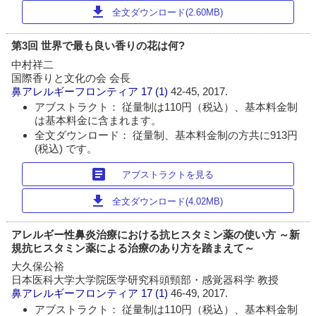
download
全文ダウンロード(2.60MB)
第3回 世界で最も良い香りの花は何?
中村祥二
国際香りと文化の会 会長
鼻アレルギーフロンティア
17 (1)
42-45, 2017.
アブストラクト： 従量制は110円（税込）、基本料金制
は基本料金に含まれます。
全文ダウンロード： 従量制、基本料金制の方共に913円
(税込) です。
article
アブストラクトを見る
download
全文ダウンロード(4.02MB)
アレルギー性鼻炎治療における抗ヒスタミン薬の使い方 ～新
規抗ヒスタミン薬による治療のあり方を踏まえて～
大久保公裕
日本医科大学大学院医学研究科頭頸部・感覚器科学 教授
鼻アレルギーフロンティア
17 (1)
46-49, 2017.
アブストラクト： 従量制は110円（税込）、基本料金制