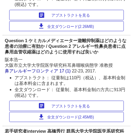
(税込) です。
article
アブストラクトを見る
download
全文ダウンロード(2.26MB)
Question 1 ケミカルメディエーター遊離抑制薬はどのような
患者の治療に有効か / Question 2 アレルギー性鼻炎患者に点
鼻用血管収縮薬はどのように使用すれば良いか
阪本浩一
大阪市立大学大学院医学研究科耳鼻咽喉病態学 准教授
鼻アレルギーフロンティア
17 (1)
22-23, 2017.
アブストラクト： 従量制は110円（税込）、基本料金制
は基本料金に含まれます。
全文ダウンロード： 従量制、基本料金制の方共に913円
(税込) です。
article
アブストラクトを見る
download
全文ダウンロード(2.45MB)
若手研究者interview 高橋秀行 群馬大学大学院医学系研究科