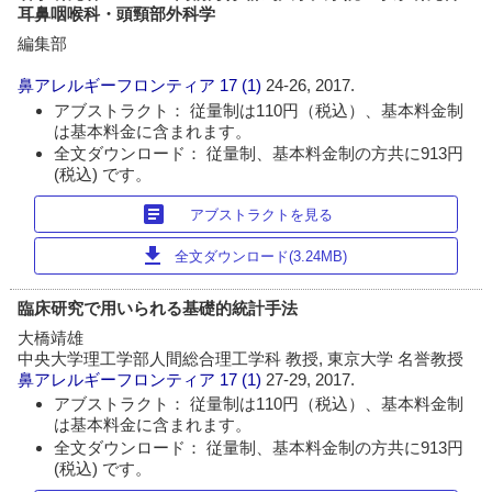
耳鼻咽喉科・頭頸部外科学
編集部
鼻アレルギーフロンティア
17 (1)
24-26, 2017.
アブストラクト： 従量制は110円（税込）、基本料金制
は基本料金に含まれます。
全文ダウンロード： 従量制、基本料金制の方共に913円
(税込) です。
article
アブストラクトを見る
download
全文ダウンロード(3.24MB)
臨床研究で用いられる基礎的統計手法
大橋靖雄
中央大学理工学部人間総合理工学科 教授, 東京大学 名誉教授
鼻アレルギーフロンティア
17 (1)
27-29, 2017.
アブストラクト： 従量制は110円（税込）、基本料金制
は基本料金に含まれます。
全文ダウンロード： 従量制、基本料金制の方共に913円
(税込) です。