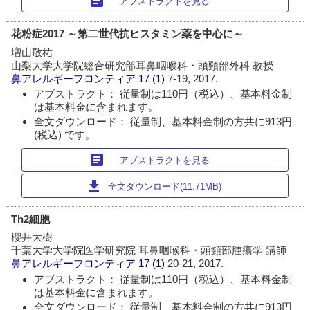
article
アブストラクトを見る
花粉症2017 ～第二世代抗ヒスタミン薬を中心に～
増山敬祐
山梨大学大学院総合研究部耳鼻咽喉科・頭頸部外科 教授
鼻アレルギーフロンティア
17 (1)
7-19, 2017.
アブストラクト： 従量制は110円（税込）、基本料金制
は基本料金に含まれます。
全文ダウンロード： 従量制、基本料金制の方共に913円
(税込) です。
article
アブストラクトを見る
download
全文ダウンロード(11.71MB)
Th2細胞
櫻井大樹
千葉大学大学院医学研究院 耳鼻咽喉科・頭頸部腫瘍学 講師
鼻アレルギーフロンティア
17 (1)
20-21, 2017.
アブストラクト： 従量制は110円（税込）、基本料金制
は基本料金に含まれます。
全文ダウンロード： 従量制、基本料金制の方共に913円