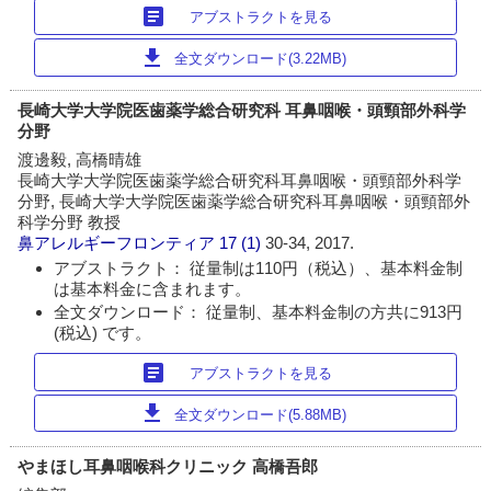
article
アブストラクトを見る
download
全文ダウンロード(3.22MB)
長崎大学大学院医歯薬学総合研究科 耳鼻咽喉・頭頸部外科学
分野
渡邊毅, 高橋晴雄
長崎大学大学院医歯薬学総合研究科耳鼻咽喉・頭頸部外科学
分野, 長崎大学大学院医歯薬学総合研究科耳鼻咽喉・頭頸部外
科学分野 教授
鼻アレルギーフロンティア
17 (1)
30-34, 2017.
アブストラクト： 従量制は110円（税込）、基本料金制
は基本料金に含まれます。
全文ダウンロード： 従量制、基本料金制の方共に913円
(税込) です。
article
アブストラクトを見る
download
全文ダウンロード(5.88MB)
やまほし耳鼻咽喉科クリニック 高橋吾郎