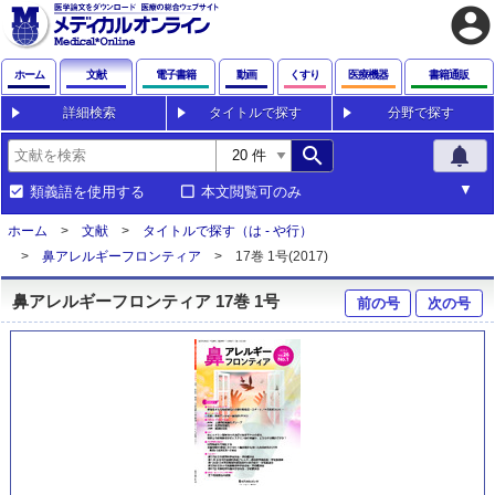
account_circle
ホーム
文献
電子書籍
動画
くすり
医療機器
書籍通販
詳細検索
タイトルで探す
分野で探す
search
notifications
類義語を使用する
本文閲覧可のみ
ホーム
文献
タイトルで探す（は - や行）
鼻アレルギーフロンティア
17巻 1号(2017)
鼻アレルギーフロンティア 17巻 1号
前の号
次の号