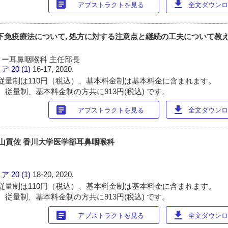
article
download
アブストラクトを見る
全文ダウンロー
児での舌下免疫療法について, 処方に対する注意点と継続の工夫について
ー耳鼻咽喉科 主任部長
ィア
20 (1)
16-17, 2020.
従量制は110円（税込）、基本料金制は基本料金に含まれます。
 従量制、基本料金制の方共に913円(税込) です。
article
download
アブストラクトを見る
全文ダウンロー
w 秋山貢佐 香川大学医学部耳鼻咽喉科
ィア
20 (1)
18-20, 2020.
従量制は110円（税込）、基本料金制は基本料金に含まれます。
 従量制、基本料金制の方共に913円(税込) です。
article
download
アブストラクトを見る
全文ダウンロー