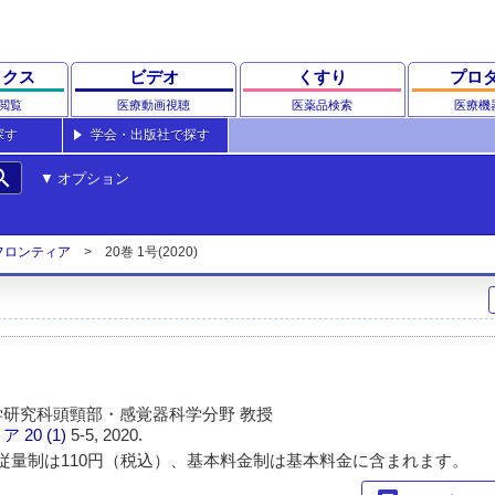
ックス
ビデオ
くすり
プロ
閲覧
医療動画視聴
医薬品検索
医療機
探す
学会・出版社で探す
rch
オプション
フロンティア
20巻 1号(2020)
研究科頭頸部・感覚器科学分野 教授
ィア
20 (1)
5-5, 2020.
従量制は110円（税込）、基本料金制は基本料金に含まれます。