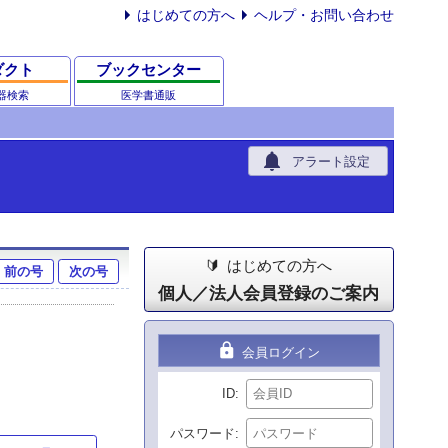
はじめての方へ
ヘルプ・お問い合わせ
ダクト
ブックセンター
器検索
医学書通販
notifications
アラート設定
はじめての方へ
前の号
次の号
個人／法人会員登録のご案内
lock
会員ログイン
ID
パスワード