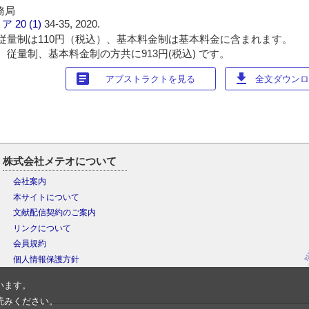
務局
ィア
20 (1)
34-35, 2020.
従量制は110円（税込）、基本料金制は基本料金に含まれます。
 従量制、基本料金制の方共に913円(税込) です。
article
download
アブストラクトを見る
全文ダウンロー
株式会社メテオについて
会社案内
本サイトについて
文献配信契約のご案内
リンクについて
会員規約
個人情報保護方針
います。
読みください。