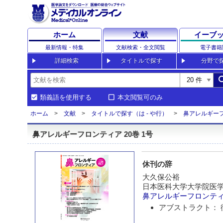
ホーム
文献
イーブ
最新情報・特集
文献検索・全文閲覧
電子書籍
詳細検索
タイトルで探す
分野で
sea
類義語を使用する
本文閲覧可のみ
ホーム
文献
タイトルで探す（は - や行）
鼻アレルギー
鼻アレルギーフロンティア 20巻 1号
休刊の辞
大久保公裕
日本医科大学大学院医学
鼻アレルギーフロンテ
アブストラクト： 