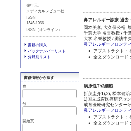
発行元
メディカルレビュー社
ISSN
鼻アレルギー診療 過去
1346-1966
岡本美孝, 大久保公裕, 
ISSN（オンライン）
千葉大学 名誉教授 / 
大学 名誉教授 / 諏訪
鼻アレルギーフロンテ
書籍の購入
アブストラクト： 
バックナンバーリスト
全文ダウンロード：
分野別リスト
書籍情報から探す
病原性Th2細胞
巻
折茂圭介1),2), 松本健治3
1)国立成育医療研究セン
号
成育医療研究センター研
鼻アレルギーフロンテ
アブストラクト： 
開始頁
全文ダウンロード：