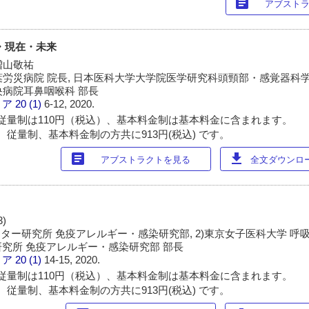
article
アブスト
・現在・未来
増山敬祐
千葉労災病院 院長, 日本医科大学大学院医学研究科頭頸部・感覚器科学
中央病院耳鼻咽喉科 部長
ィア
20 (1)
6-12, 2020.
従量制は110円（税込）、基本料金制は基本料金に含まれます。
 従量制、基本料金制の方共に913円(税込) です。
article
download
アブストラクトを見る
全文ダウンロード
)
ター研究所 免疫アレルギー・感染研究部, 2)東京女子医科大学 呼吸器
究所 免疫アレルギー・感染研究部 部長
ィア
20 (1)
14-15, 2020.
従量制は110円（税込）、基本料金制は基本料金に含まれます。
 従量制、基本料金制の方共に913円(税込) です。