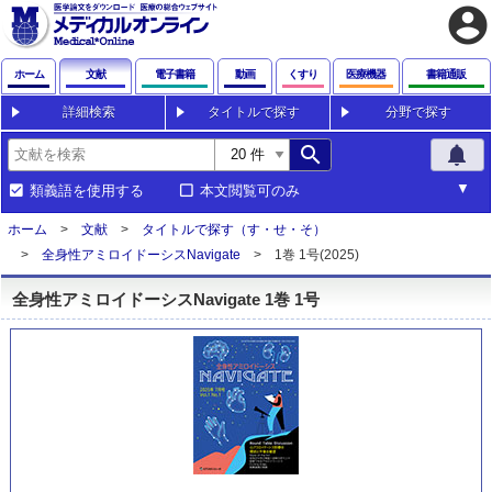
account_circle
ホーム
文献
電子書籍
動画
くすり
医療機器
書籍通販
詳細検索
タイトルで探す
分野で探す
search
notifications
類義語を使用する
本文閲覧可のみ
ホーム
文献
タイトルで探す（す・せ・そ）
全身性アミロイドーシスNavigate
1巻 1号(2025)
全身性アミロイドーシスNavigate 1巻 1号