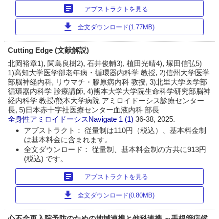
article
アブストラクトを見る
download
全文ダウンロード(1.77MB)
Cutting Edge (文献解説)
北岡裕章1), 関島良樹2), 石井俊輔3), 植田光晴4), 塚田信弘5)
1)高知大学医学部老年病・循環器内科学 教授, 2)信州大学医学
部脳神経内科, リウマチ・膠原病内科 教授, 3)北里大学医学部
循環器内科学 診療講師, 4)熊本大学大学院生命科学研究部脳神
経内科学 教授/熊本大学病院 アミロイドーシス診療センター
長, 5)日本赤十字社医療センター血液内科 部長
全身性アミロイドーシスNavigate
1 (1)
36-38, 2025.
アブストラクト： 従量制は110円（税込）、基本料金制
は基本料金に含まれます。
全文ダウンロード： 従量制、基本料金制の方共に913円
(税込) です。
article
アブストラクトを見る
download
全文ダウンロード(0.80MB)
心不全再入院予防のための地域連携と他科連携 ～手根管症候