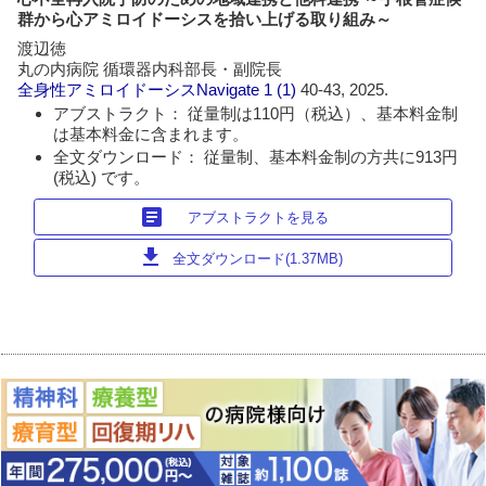
群から心アミロイドーシスを拾い上げる取り組み～
渡辺徳
丸の内病院 循環器内科部長・副院長
全身性アミロイドーシスNavigate
1 (1)
40-43, 2025.
アブストラクト： 従量制は110円（税込）、基本料金制
は基本料金に含まれます。
全文ダウンロード： 従量制、基本料金制の方共に913円
(税込) です。
article
アブストラクトを見る
download
全文ダウンロード(1.37MB)