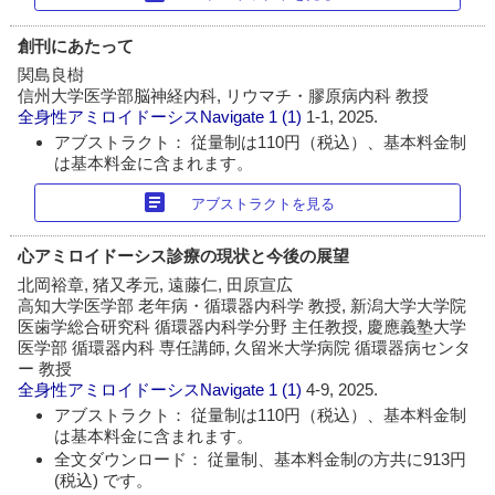
創刊にあたって
関島良樹
信州大学医学部脳神経内科, リウマチ・膠原病内科 教授
全身性アミロイドーシスNavigate
1 (1)
1-1, 2025.
アブストラクト： 従量制は110円（税込）、基本料金制
は基本料金に含まれます。
article
アブストラクトを見る
心アミロイドーシス診療の現状と今後の展望
北岡裕章, 猪又孝元, 遠藤仁, 田原宣広
高知大学医学部 老年病・循環器内科学 教授, 新潟大学大学院
医歯学総合研究科 循環器内科学分野 主任教授, 慶應義塾大学
医学部 循環器内科 専任講師, 久留米大学病院 循環器病センタ
ー 教授
全身性アミロイドーシスNavigate
1 (1)
4-9, 2025.
アブストラクト： 従量制は110円（税込）、基本料金制
は基本料金に含まれます。
全文ダウンロード： 従量制、基本料金制の方共に913円
(税込) です。