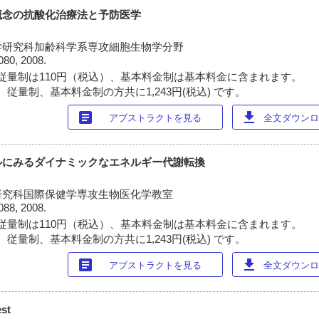
概念の抗酸化治療法と予防医学
学研究科加齢科学系専攻細胞生物学分野
080, 2008.
従量制は110円（税込）、基本料金制は基本料金に含まれます。
従量制、基本料金制の方共に1,243円(税込) です。
article
download
アブストラクトを見る
全文ダウンロー
ルにみるダイナミックなエネルギー代謝転換
研究科国際保健学専攻生物医化学教室
088, 2008.
従量制は110円（税込）、基本料金制は基本料金に含まれます。
従量制、基本料金制の方共に1,243円(税込) です。
article
download
アブストラクトを見る
全文ダウンロー
st