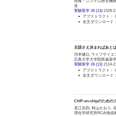
情報・システム研究機構
攻
実験医学
26 (13)
2109-2
アブストラクト： 
全文ダウンロード： 
主語さえ決まればあとは
河本健1), ライフサイ
広島大学大学院医歯薬学
実験医学
26 (13)
2114-2
アブストラクト： 
全文ダウンロード： 
ChIP-on-chipのた
直江吉則, 秋山かおり, 
理化学研究所RCAI免