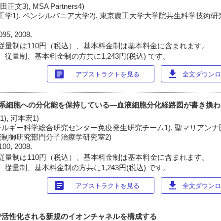
正文3), MSA Partners4)
学1), ペンシルバニア大学2), 東京農工大学大学院共生科学技術研究院
095, 2008.
従量制は110円（税込）、基本料金制は基本料金に含まれます。
従量制、基本料金制の方共に1,243円(税込) です。
article
download
アブストラクトを見る
全文ダウンロー
ド系細胞への分化能を保持している―血液細胞分化経路図が書き換わ
1), 河本宏1)
ルギー科学総合研究センター免疫発生研究チーム1), 聖マリアン
制御研究部門分子治療学研究室2)
100, 2008.
従量制は110円（税込）、基本料金制は基本料金に含まれます。
従量制、基本料金制の方共に1,243円(税込) です。
article
download
アブストラクトを見る
全文ダウンロー
で活性化される新規のイオンチャネルを構成する