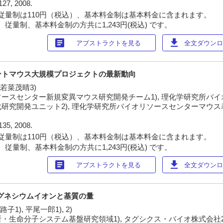
127, 2008.
従量制は110円（税込）、基本料金制は基本料金に含まれます。
従量制、基本料金制の方共に1,243円(税込) です。
article
download
アブストラクトを見る
全文ダウンロー
ントマウス大規模プロジェクトの最新動向
 若菜茂晴3)
ースセンター新規変異マウス研究開発チーム1), 理化学研究所バ
研究開発ユニット2), 理化学研究所バイオリソースセンターマウ
135, 2008.
従量制は110円（税込）、基本料金制は基本料金に含まれます。
従量制、基本料金制の方共に1,243円(税込) です。
article
download
アブストラクトを見る
全文ダウンロー
グネシウムイオンと基質の量
路子1), 平尾一郎1), 2)
・生命分子システム基盤研究領域1), タグシクス・バイオ株式会社2