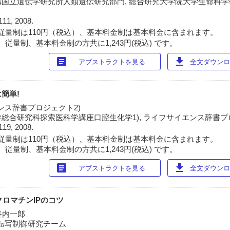
国立遺伝学研究所人類遺伝研究部門, 総合研究大学院大学生命科
111, 2008.
従量制は110円（税込）、基本料金制は基本料金に含まれます。
従量制、基本料金制の方共に1,243円(税込) です。
article
download
アブストラクトを見る
全文ダウンロー
簡単!
エンス辞書プロジェクト2)
総合研究科探索医科学講座口腔生化学1), ライフサイエンス辞書プ
119, 2008.
従量制は110円（税込）、基本料金制は基本料金に含まれます。
従量制、基本料金制の方共に1,243円(税込) です。
article
download
アブストラクトを見る
全文ダウンロー
めのクロマチンIPのコツ
谷内一郎
疫転写制御研究チーム