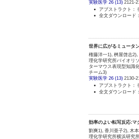
実験医学
26 (13)
2121-2
アブストラクト： 
全文ダウンロード： 
世界に広がるミュータ
権藤洋一1), 桝屋啓志2),
理化学研究所バイオリソ
ターマウス表現型知識化
チーム3)
実験医学
26 (13)
2130-2
アブストラクト： 
全文ダウンロード： 
効率のよい転写反応:マ
劉爽1), 香川亜子2), 木本
理化学研究所横浜研究所