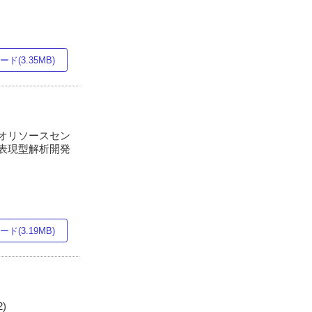
ド(3.35MB)
イオリソースセン
ス表現型解析開発
ド(3.19MB)
)