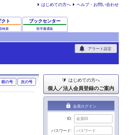
はじめての方へ
ヘルプ・お問い合わせ
ダクト
ブックセンター
器検索
医学書通販
notifications
アラート設定
はじめての方へ
前の号
次の号
個人／法人会員登録のご案内
lock
会員ログイン
ID
パスワード