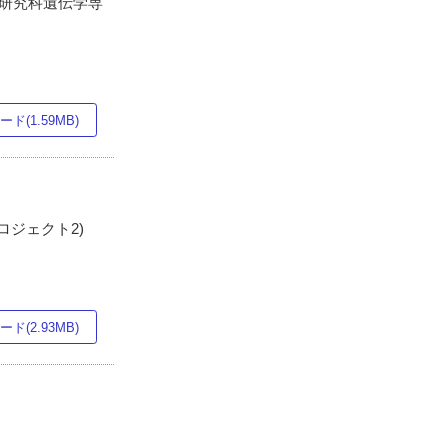
学研究科遺伝学専
ド(1.59MB)
ロジェクト2)
ド(2.93MB)