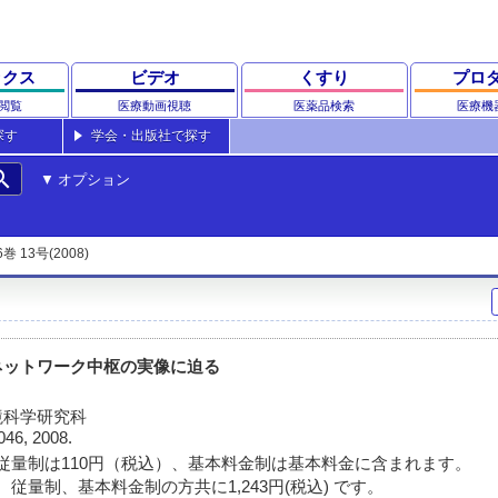
ックス
ビデオ
くすり
プロ
閲覧
医療動画視聴
医薬品検索
医療機
探す
学会・出版社で探す
rch
オプション
6巻 13号(2008)
ネットワーク中枢の実像に迫る
境科学研究科
046, 2008.
従量制は110円（税込）、基本料金制は基本料金に含まれます。
従量制、基本料金制の方共に1,243円(税込) です。