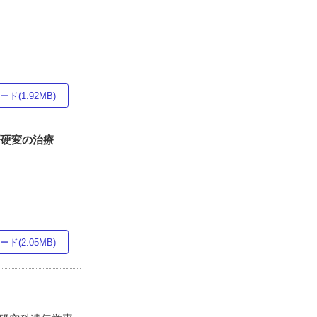
ド(1.92MB)
肝硬変の治療
ド(2.05MB)