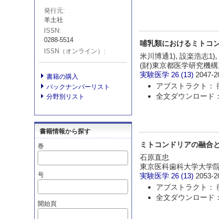
発行元
羊土社
ISSN
0288-5514
哺乳類におけるミトコ
ISSN（オンライン）
米川博通1), 設楽浩志1), Li
(財)東京都医学研究機構
実験医学
26 (13)
2047-2
書籍の購入
アブストラクト： 
バックナンバーリスト
全文ダウンロード： 
分野別リスト
書籍情報から探す
ミトコンドリアの融合
巻
石原直忠
東京医科歯科大学大学
号
実験医学
26 (13)
2053-2
アブストラクト： 
全文ダウンロード： 
開始頁