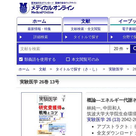
ホーム
文献
イーブ
最新情報・特集
文献検索・全文閲覧
電子書籍
詳細検索
タイトルで探す
分野で
sea
類義語を使用する
本文閲覧可のみ
ホーム
文献
タイトルで探す（さ・し）
実験医学
2
実験医学 26巻 13号
概論―エネルギー代謝
林純一, 中田和人
筑波大学大学院生命環
実験医学
26 (13)
2042-2
アブストラクト： 
全文ダウンロード： 