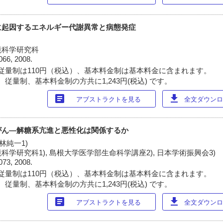
に起因するエネルギー代謝異常と病態発症
境科学研究科
066, 2008.
従量制は110円（税込）、基本料金制は基本料金に含まれます。
従量制、基本料金制の方共に1,243円(税込) です。
article
download
アブストラクトを見る
全文ダウンロー
がん―解糖系亢進と悪性化は関係するか
 林純一1)
学研究科1), 島根大学医学部生命科学講座2), 日本学術振興会3)
073, 2008.
従量制は110円（税込）、基本料金制は基本料金に含まれます。
従量制、基本料金制の方共に1,243円(税込) です。
article
download
アブストラクトを見る
全文ダウンロー