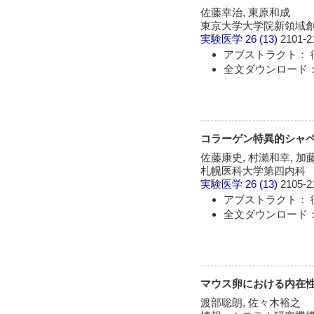
佐藤幸治, 東原和成
東京大学大学院新領域
実験医学
26 (13)
2101-2
アブストラクト： 
全文ダウンロード： 
コラーゲン特異的シャペ
佐藤康史, 村瀬和幸, 加
札幌医科大学第四内科
実験医学
26 (13)
2105-2
アブストラクト： 
全文ダウンロード： 
マウス卵における内在性
渡部聡朗, 佐々木裕之