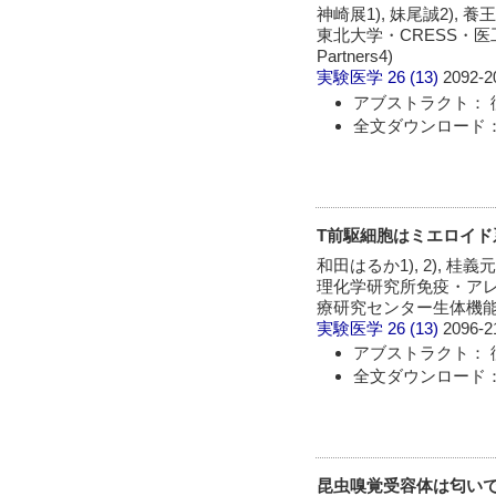
神崎展1), 妹尾誠2), 養王田
東北大学・CRESS・医工
Partners4)
実験医学
26 (13)
2092-2
アブストラクト： 
全文ダウンロード： 
T前駆細胞はミエロイ
和田はるか1), 2), 桂義元
理化学研究所免疫・アレ
療研究センター生体機能
実験医学
26 (13)
2096-2
アブストラクト： 
全文ダウンロード： 
昆虫嗅覚受容体は匂い