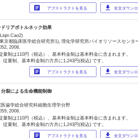
article
download
アブストラクトを見る
全文ダウンロー
ンドリアボトルネック効果
qin Cao2)
東京都臨床医学総合研究所1), 理化学研究所バイオリソースセンター
052, 2008.
従量制は110円（税込）、基本料金制は基本料金に含まれます。
従量制、基本料金制の方共に1,243円(税込) です。
article
download
アブストラクトを見る
全文ダウンロー
と分裂による生命機能制御
院医歯学総合研究科細胞生理学分野
059, 2008.
従量制は110円（税込）、基本料金制は基本料金に含まれます。
従量制、基本料金制の方共に1,243円(税込) です。
article
download
アブストラクトを見る
全文ダウンロー