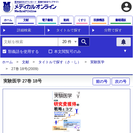
account_circle
ホーム
文献
電子書籍
動画
くすり
医療機器
書籍通販
詳細検索
タイトルで探す
分野で探す
search
notifications
類義語を使用する
本文閲覧可のみ
ホーム
文献
タイトルで探す（さ・し）
実験医学
27巻 18号(2009)
実験医学 27巻 18号
前の号
次の号