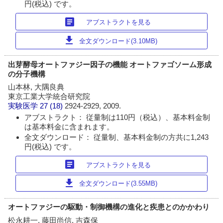
円(税込) です。
article
アブストラクトを見る
download
全文ダウンロード(3.10MB)
出芽酵母オートファジー因子の機能 オートファゴソーム形成
の分子機構
山本林, 大隅良典
東京工業大学統合研究院
実験医学
27 (18)
2924-2929, 2009.
アブストラクト： 従量制は110円（税込）、基本料金制
は基本料金に含まれます。
全文ダウンロード： 従量制、基本料金制の方共に1,243
円(税込) です。
article
アブストラクトを見る
download
全文ダウンロード(3.55MB)
オートファジーの駆動・制御機構の進化と疾患とのかかわり
松永耕一, 藤田尚信, 吉森保