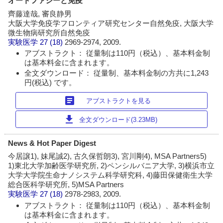
オートファジーと免疫
齊藤達哉, 審良静男
大阪大学免疫学フロンティア研究センター自然免疫, 大阪大学
微生物病研究所自然免疫
実験医学
27 (18)
2969-2974, 2009.
アブストラクト： 従量制は110円（税込）、基本料金制
は基本料金に含まれます。
全文ダウンロード： 従量制、基本料金制の方共に1,243
円(税込) です。
article
アブストラクトを見る
download
全文ダウンロード(3.23MB)
News & Hot Paper Digest
今居譲1), 妹尾誠2), 古久保哲朗3), 宮川剛4), MSA Partners5)
1)東北大学加齢医学研究所, 2)ペンシルバニア大学, 3)横浜市立
大学大学院生命ナノシステム科学研究科, 4)藤田保健衛生大学
総合医科学研究所, 5)MSA Partners
実験医学
27 (18)
2978-2983, 2009.
アブストラクト： 従量制は110円（税込）、基本料金制
は基本料金に含まれます。