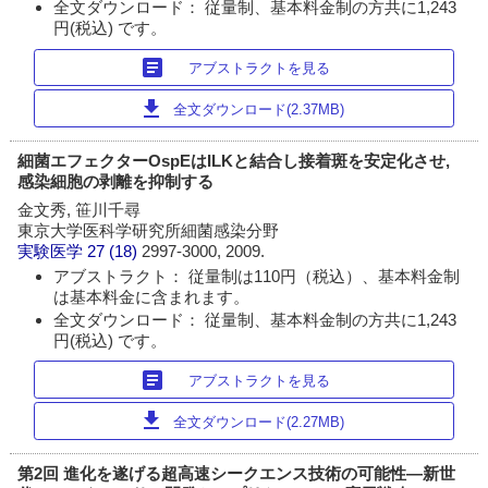
全文ダウンロード： 従量制、基本料金制の方共に1,243
円(税込) です。
article
アブストラクトを見る
download
全文ダウンロード(2.37MB)
細菌エフェクターOspEはILKと結合し接着斑を安定化させ,
感染細胞の剥離を抑制する
金文秀, 笹川千尋
東京大学医科学研究所細菌感染分野
実験医学
27 (18)
2997-3000, 2009.
アブストラクト： 従量制は110円（税込）、基本料金制
は基本料金に含まれます。
全文ダウンロード： 従量制、基本料金制の方共に1,243
円(税込) です。
article
アブストラクトを見る
download
全文ダウンロード(2.27MB)
第2回 進化を遂げる超高速シークエンス技術の可能性―新世