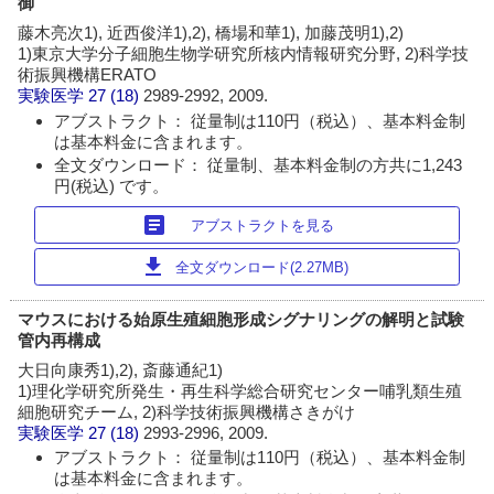
御
藤木亮次1), 近西俊洋1),2), 橋場和華1), 加藤茂明1),2)
1)東京大学分子細胞生物学研究所核内情報研究分野, 2)科学技
術振興機構ERATO
実験医学
27 (18)
2989-2992, 2009.
アブストラクト： 従量制は110円（税込）、基本料金制
は基本料金に含まれます。
全文ダウンロード： 従量制、基本料金制の方共に1,243
円(税込) です。
article
アブストラクトを見る
download
全文ダウンロード(2.27MB)
マウスにおける始原生殖細胞形成シグナリングの解明と試験
管内再構成
大日向康秀1),2), 斎藤通紀1)
1)理化学研究所発生・再生科学総合研究センター哺乳類生殖
細胞研究チーム, 2)科学技術振興機構さきがけ
実験医学
27 (18)
2993-2996, 2009.
アブストラクト： 従量制は110円（税込）、基本料金制
は基本料金に含まれます。