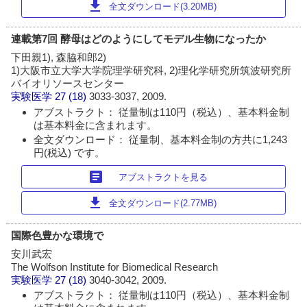
download
全文ダウンロード(3.20MB)
連載第7回 酵母はどのようにしてモデル生物になったか
下田親1), 森脇和郎2)
1)大阪市立大学大学院理学研究科, 2)理化学研究所筑波研究所
バイオリソースセンター
実験医学
27 (18)
3033-3037, 2009.
アブストラクト： 従量制は110円（税込）、基本料金制
は基本料金に含まれます。
全文ダウンロード： 従量制、基本料金制の方共に1,243
円(税込) です。
article
アブストラクトを見る
download
全文ダウンロード(2.77MB)
国際色豊かな環境で
安川武宏
The Wolfson Institute for Biomedical Research
実験医学
27 (18)
3040-3042, 2009.
アブストラクト： 従量制は110円（税込）、基本料金制