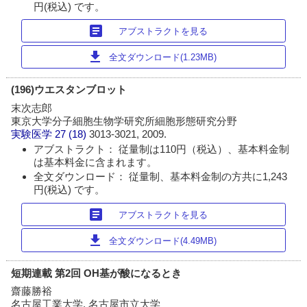
円(税込) です。
article
アブストラクトを見る
download
全文ダウンロード(1.23MB)
(196)ウエスタンブロット
末次志郎
東京大学分子細胞生物学研究所細胞形態研究分野
実験医学
27 (18)
3013-3021, 2009.
アブストラクト： 従量制は110円（税込）、基本料金制
は基本料金に含まれます。
全文ダウンロード： 従量制、基本料金制の方共に1,243
円(税込) です。
article
アブストラクトを見る
download
全文ダウンロード(4.49MB)
短期連載 第2回 OH基が酸になるとき
齋藤勝裕
名古屋工業大学, 名古屋市立大学