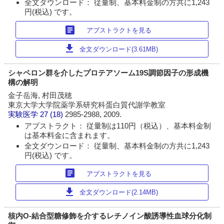
全文ダウンロード： 従量制、基本料金制の方共に1,243
円(税込) です。
article
アブストラクトを見る
download
全文ダウンロード(3.61MB)
シャペロン群を介したプロテアソーム19S調節因子の形成機
構の解明
金子岳海, 村田茂穂
東京大学大学院薬学系研究科蛋白質代謝学教室
実験医学
27 (18)
2985-2988, 2009.
アブストラクト： 従量制は110円（税込）、基本料金制
は基本料金に含まれます。
全文ダウンロード： 従量制、基本料金制の方共に1,243
円(税込) です。
article
アブストラクトを見る
download
全文ダウンロード(2.14MB)
核内O-結合型糖修飾を介するレチノイン酸誘導性血球分化制