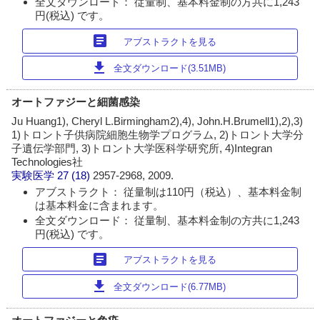
全文ダウンロード： 従量制、基本料金制の方共に1,243
円(税込) です。
article
アブストラクトを見る
download
全文ダウンロード(3.51MB)
オートファジーと細菌感染
Ju Huang1), Cheryl L.Birmingham2),4), John.H.Brumell1),2),3)
1)トロント子供病院細胞生物学プログラム, 2)トロント大学分
子遺伝学部門, 3)トロント大学医科学研究所, 4)Integran
Technologies社
実験医学
27 (18)
2957-2968, 2009.
アブストラクト： 従量制は110円（税込）、基本料金制
は基本料金に含まれます。
全文ダウンロード： 従量制、基本料金制の方共に1,243
円(税込) です。
article
アブストラクトを見る
download
全文ダウンロード(6.77MB)