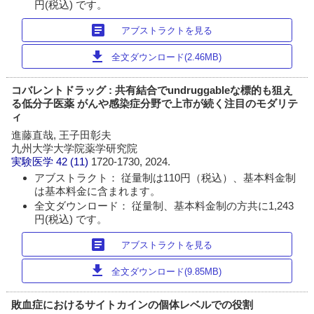
円(税込) です。
article
アブストラクトを見る
download
全文ダウンロード(2.46MB)
コバレントドラッグ : 共有結合でundruggableな標的も狙え
る低分子医薬 がんや感染症分野で上市が続く注目のモダリテ
ィ
進藤直哉, 王子田彰夫
九州大学大学院薬学研究院
実験医学
42 (11)
1720-1730, 2024.
アブストラクト： 従量制は110円（税込）、基本料金制
は基本料金に含まれます。
全文ダウンロード： 従量制、基本料金制の方共に1,243
円(税込) です。
article
アブストラクトを見る
download
全文ダウンロード(9.85MB)
敗血症におけるサイトカインの個体レベルでの役割