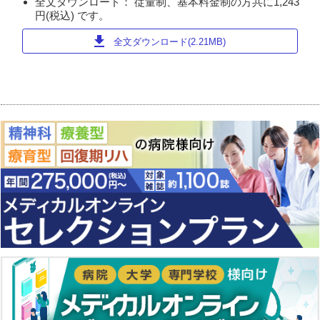
全文ダウンロード： 従量制、基本料金制の方共に1,243
円(税込) です。
download
全文ダウンロード(2.21MB)