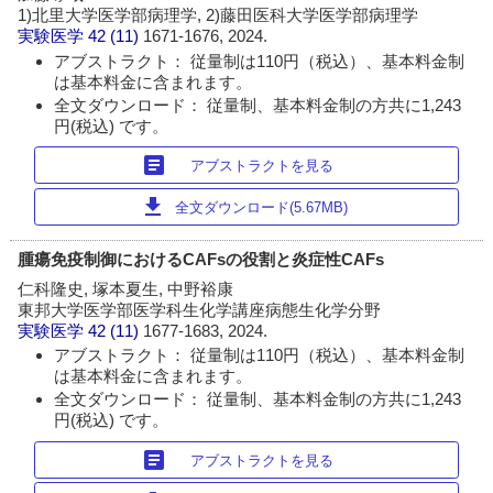
1)北里大学医学部病理学, 2)藤田医科大学医学部病理学
実験医学
42 (11)
1671-1676, 2024.
アブストラクト： 従量制は110円（税込）、基本料金制
は基本料金に含まれます。
全文ダウンロード： 従量制、基本料金制の方共に1,243
円(税込) です。
article
アブストラクトを見る
download
全文ダウンロード(5.67MB)
腫瘍免疫制御におけるCAFsの役割と炎症性CAFs
仁科隆史, 塚本夏生, 中野裕康
東邦大学医学部医学科生化学講座病態生化学分野
実験医学
42 (11)
1677-1683, 2024.
アブストラクト： 従量制は110円（税込）、基本料金制
は基本料金に含まれます。
全文ダウンロード： 従量制、基本料金制の方共に1,243
円(税込) です。
article
アブストラクトを見る