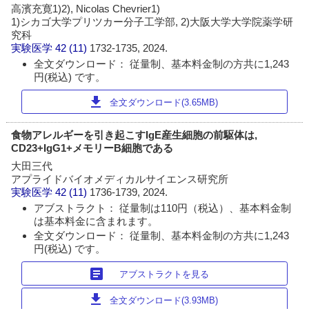
高濱充寛1)2), Nicolas Chevrier1)
1)シカゴ大学プリツカー分子工学部, 2)大阪大学大学院薬学研
究科
実験医学
42 (11)
1732-1735, 2024.
全文ダウンロード： 従量制、基本料金制の方共に1,243
円(税込) です。
download
全文ダウンロード(3.65MB)
食物アレルギーを引き起こすIgE産生細胞の前駆体は,
CD23+IgG1+メモリーB細胞である
大田三代
アプライドバイオメディカルサイエンス研究所
実験医学
42 (11)
1736-1739, 2024.
アブストラクト： 従量制は110円（税込）、基本料金制
は基本料金に含まれます。
全文ダウンロード： 従量制、基本料金制の方共に1,243
円(税込) です。
article
アブストラクトを見る
download
全文ダウンロード(3.93MB)