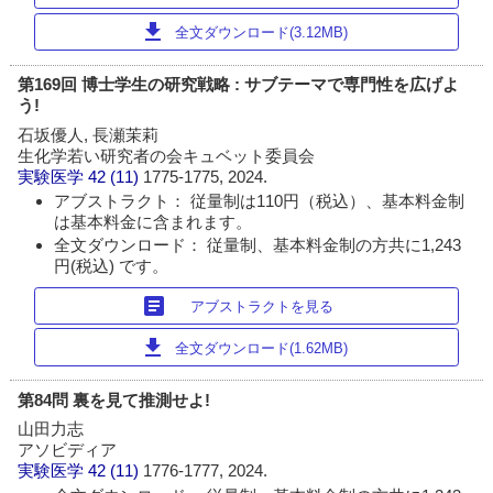
download
全文ダウンロード(3.12MB)
第169回 博士学生の研究戦略 : サブテーマで専門性を広げよ
う!
石坂優人, 長瀬茉莉
生化学若い研究者の会キュベット委員会
実験医学
42 (11)
1775-1775, 2024.
アブストラクト： 従量制は110円（税込）、基本料金制
は基本料金に含まれます。
全文ダウンロード： 従量制、基本料金制の方共に1,243
円(税込) です。
article
アブストラクトを見る
download
全文ダウンロード(1.62MB)
第84問 裏を見て推測せよ!
山田力志
アソビディア
実験医学
42 (11)
1776-1777, 2024.