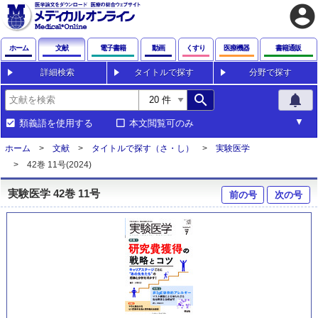
account_circle
ホーム
文献
電子書籍
動画
くすり
医療機器
書籍通販
詳細検索
タイトルで探す
分野で探す
search
notifications
類義語を使用する
本文閲覧可のみ
ホーム
文献
タイトルで探す（さ・し）
実験医学
42巻 11号(2024)
実験医学 42巻 11号
前の号
次の号