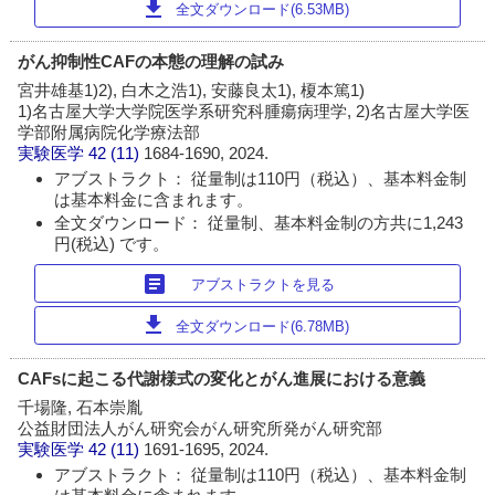
download
全文ダウンロード(6.53MB)
がん抑制性CAFの本態の理解の試み
宮井雄基1)2), 白木之浩1), 安藤良太1), 榎本篤1)
1)名古屋大学大学院医学系研究科腫瘍病理学, 2)名古屋大学医
学部附属病院化学療法部
実験医学
42 (11)
1684-1690, 2024.
アブストラクト： 従量制は110円（税込）、基本料金制
は基本料金に含まれます。
全文ダウンロード： 従量制、基本料金制の方共に1,243
円(税込) です。
article
アブストラクトを見る
download
全文ダウンロード(6.78MB)
CAFsに起こる代謝様式の変化とがん進展における意義
千場隆, 石本崇胤
公益財団法人がん研究会がん研究所発がん研究部
実験医学
42 (11)
1691-1695, 2024.
アブストラクト： 従量制は110円（税込）、基本料金制