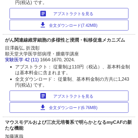
円(税込) です。
article
アブストラクトを見る
download
全文ダウンロード(7.42MB)
がん関連線維芽細胞の多様性と浸潤・転移促進メカニズム
目澤義弘, 折茂彰
順天堂大学医学部病理・腫瘍学講座
実験医学
42 (11)
1664-1670, 2024.
アブストラクト： 従量制は110円（税込）、基本料金制
は基本料金に含まれます。
全文ダウンロード： 従量制、基本料金制の方共に1,243
円(税込) です。
article
アブストラクトを見る
download
全文ダウンロード(6.76MB)
マウスモデルおよび三次元培養系で明らかとなるmyCAFの新
たな機能
加藤琢哉