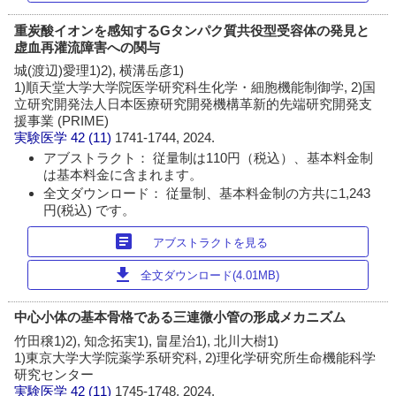
重炭酸イオンを感知するGタンパク質共役型受容体の発見と
虚血再灌流障害への関与
城(渡辺)愛理1)2), 横溝岳彦1)
1)順天堂大学大学院医学研究科生化学・細胞機能制御学, 2)国
立研究開発法人日本医療研究開発機構革新的先端研究開発支
援事業 (PRIME)
実験医学
42 (11)
1741-1744, 2024.
アブストラクト： 従量制は110円（税込）、基本料金制
は基本料金に含まれます。
全文ダウンロード： 従量制、基本料金制の方共に1,243
円(税込) です。
article
アブストラクトを見る
download
全文ダウンロード(4.01MB)
中心小体の基本骨格である三連微小管の形成メカニズム
竹田穣1)2), 知念拓実1), 畠星治1), 北川大樹1)
1)東京大学大学院薬学系研究科, 2)理化学研究所生命機能科学
研究センター
実験医学
42 (11)
1745-1748, 2024.