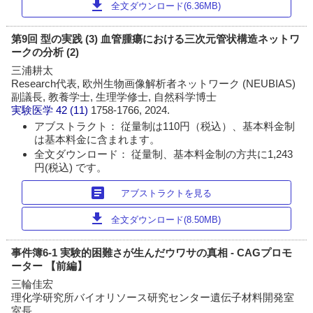
download
全文ダウンロード(6.36MB)
第9回 型の実践 (3) 血管腫瘍における三次元管状構造ネットワ
ークの分析 (2)
三浦耕太
Research代表, 欧州生物画像解析者ネットワーク (NEUBIAS)
副議長, 教養学士, 生理学修士, 自然科学博士
実験医学
42 (11)
1758-1766, 2024.
アブストラクト： 従量制は110円（税込）、基本料金制
は基本料金に含まれます。
全文ダウンロード： 従量制、基本料金制の方共に1,243
円(税込) です。
article
アブストラクトを見る
download
全文ダウンロード(8.50MB)
事件簿6-1 実験的困難さが生んだウワサの真相 - CAGプロモ
ーター 【前編】
三輪佳宏
理化学研究所バイオリソース研究センター遺伝子材料開発室
室長