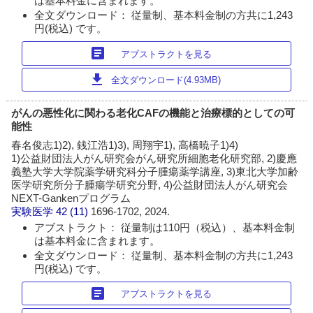
は基本料金に含まれます。
全文ダウンロード： 従量制、基本料金制の方共に1,243
円(税込) です。
article
アブストラクトを見る
download
全文ダウンロード(4.93MB)
がんの悪性化に関わる老化CAFの機能と治療標的としての可
能性
春名俊志1)2), 銭江浩1)3), 周翔宇1), 高橋暁子1)4)
1)公益財団法人がん研究会がん研究所細胞老化研究部, 2)慶應
義塾大学大学院薬学研究科分子腫瘍薬学講座, 3)東北大学加齢
医学研究所分子腫瘍学研究分野, 4)公益財団法人がん研究会
NEXT-Gankenプログラム
実験医学
42 (11)
1696-1702, 2024.
アブストラクト： 従量制は110円（税込）、基本料金制
は基本料金に含まれます。
全文ダウンロード： 従量制、基本料金制の方共に1,243
円(税込) です。
article
アブストラクトを見る