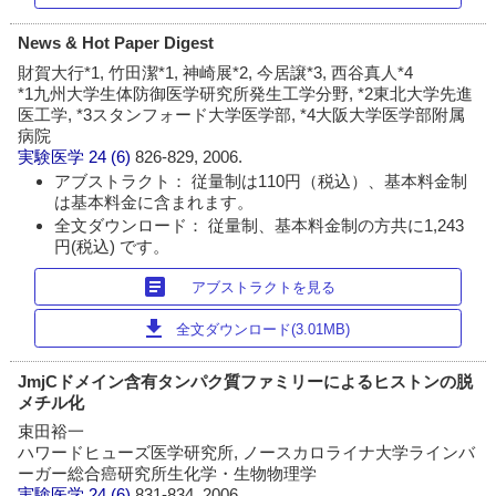
News & Hot Paper Digest
財賀大行*1, 竹田潔*1, 神崎展*2, 今居譲*3, 西谷真人*4
*1九州大学生体防御医学研究所発生工学分野, *2東北大学先進
医工学, *3スタンフォード大学医学部, *4大阪大学医学部附属
病院
実験医学
24 (6)
826-829, 2006.
アブストラクト： 従量制は110円（税込）、基本料金制
は基本料金に含まれます。
全文ダウンロード： 従量制、基本料金制の方共に1,243
円(税込) です。
article
アブストラクトを見る
download
全文ダウンロード(3.01MB)
JmjCドメイン含有タンパク質ファミリーによるヒストンの脱
メチル化
束田裕一
ハワードヒューズ医学研究所, ノースカロライナ大学ラインバ
ーガー総合癌研究所生化学・生物物理学
実験医学
24 (6)
831-834, 2006.