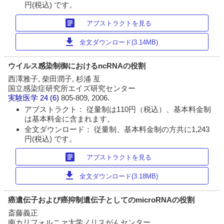
円(税込) です。
article
アブストラクトを見る
download
全文ダウンロード(3.14MB)
ウイルス感染制御におけるncRNAの役割
西澤雅子, 柴田潤子, 杉浦 亙
国立感染症研究所エイズ研究センター
実験医学
24 (6)
805-809, 2006.
アブストラクト： 従量制は110円（税込）、基本料金制
は基本料金に含まれます。
全文ダウンロード： 従量制、基本料金制の方共に1,243
円(税込) です。
article
アブストラクトを見る
download
全文ダウンロード(3.18MB)
癌遺伝子および癌抑制遺伝子としてのmicroRNAの役割
斎藤義正
南カリフォルニァ大学ノリスがんセンター