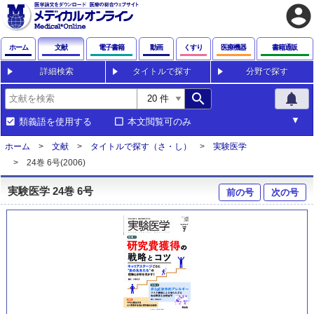
account_circle
ホーム
文献
電子書籍
動画
くすり
医療機器
書籍通販
詳細検索
タイトルで探す
分野で探す
search
notifications
類義語を使用する
本文閲覧可のみ
ホーム
文献
タイトルで探す（さ・し）
実験医学
24巻 6号(2006)
実験医学 24巻 6号
前の号
次の号