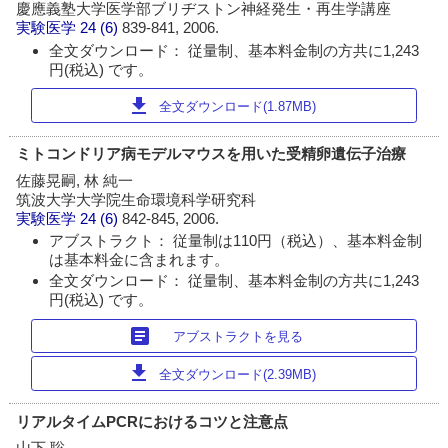
慶應義塾大学医学部ブリヂストン神経発生・再生学講座
実験医学
24 (6)
839-841, 2006.
全文ダウンロード： 従量制、基本料金制の方共に1,243
円(税込) です。
download
全文ダウンロード(1.87MB)
ミトコンドリア病モデルマウスを用いた受精卵遺伝子治療
佐藤晃嗣, 林 純一
筑波大学大学院生命環境科学研究科
実験医学
24 (6)
842-845, 2006.
アブストラクト： 従量制は110円（税込）、基本料金制
は基本料金に含まれます。
全文ダウンロード： 従量制、基本料金制の方共に1,243
円(税込) です。
article
アブストラクトを見る
download
全文ダウンロード(2.39MB)
リアルタイムPCRにおけるコツと注意点
山下 聡