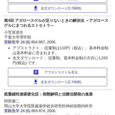
download
全文ダウンロード(3.79MB)
第4回 アガロースゲルが足りないときの解決法 ～アガロース
ゲルにまつわるエトセトラ～
小笠原道生
千葉大学理学部
実験医学
24 (6)
864-867, 2006.
アブストラクト： 従量制は110円（税込）、基本料金制
は基本料金に含まれます。
全文ダウンロード： 従量制、基本料金制の方共に1,243
円(税込) です。
article
アブストラクトを見る
download
全文ダウンロード(2.74MB)
筋萎縮性側索硬化症：病態解明と治療法開発の進展
阿部康二
岡山大学大学院医歯薬学総合研究科神経病態内科学
実験医学
24 (6)
869-874, 2006.