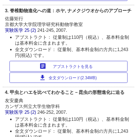
3. 脊椎動物進化への道：ホヤ, ナメクジウオからのアプローチ
佐藤矩行
京都大学大学院理学研究科動物学教室
実験医学
25 (2)
241-245, 2007.
アブストラクト： 従量制は110円（税込）、基本料金制
は基本料金に含まれます。
全文ダウンロード： 従量制、基本料金制の方共に1,243
円(税込) です。
article
アブストラクトを見る
download
全文ダウンロード(2.34MB)
4. 甲虫とハエを比べてわかること－昆虫の形態進化に迫る
友安慶典
カンザス州立大学生物学科
実験医学
25 (2)
246-252, 2007.
アブストラクト： 従量制は110円（税込）、基本料金制
は基本料金に含まれます。
全文ダウンロード： 従量制、基本料金制の方共に1,243
円(税込) です。