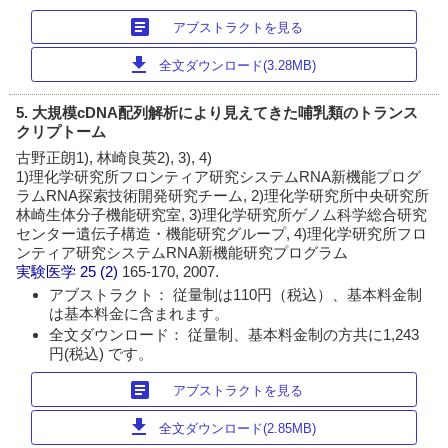
article
アブストラクトを見る
download
全文ダウンロード(3.28MB)
5. 大規模cDNA配列解析により見えてきた哺乳類のトランス
クリプトーム
古野正朗1), 林崎良英2), 3), 4)
1)理化学研究所フロンティア研究システムRNA新機能プログ
ラムRNA探索技術開発研究チーム, 2)理化学研究所中央研究所
林崎生体分子機能研究室, 3)理化学研究所ゲノム科学総合研究
センター遺伝子構造・機能研究グループ, 4)理化学研究所フロ
ンティア研究システムRNA新機能研究プログラム
実験医学
25 (2)
165-170, 2007.
アブストラクト： 従量制は110円（税込）、基本料金制
は基本料金に含まれます。
全文ダウンロード： 従量制、基本料金制の方共に1,243
円(税込) です。
article
アブストラクトを見る
download
全文ダウンロード(2.85MB)