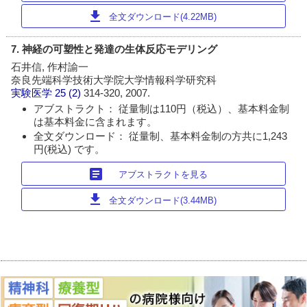
download
全文ダウンロード(4.22MB)
7. 神経の可塑性と発達の生体反応モデリング
石井信, 作村諭一
奈良先端科学技術大学院大学情報科学研究科
実験医学
25 (2)
314-320, 2007.
アブストラクト： 従量制は110円（税込）、基本料金制
は基本料金に含まれます。
全文ダウンロード： 従量制、基本料金制の方共に1,243
円(税込) です。
article
アブストラクトを見る
download
全文ダウンロード(3.44MB)