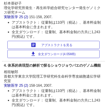
杉本亜砂子
理化学研究所発生・再生科学総合研究センター発生ゲノミク
ス研究チーム
実験医学
25 (2)
151-158, 2007.
アブストラクト： 従量制は110円（税込）、基本料金制
は基本料金に含まれます。
全文ダウンロード： 従量制、基本料金制の方共に1,243
円(税込) です。
article
アブストラクトを見る
download
全文ダウンロード(4.05MB)
4. 体系的表現型の解析で探るショウジョウバエのゲノム機能
相垣敏郎
首都大学東京大学院理工学研究科生命科学専攻細胞遺伝学研
究室
実験医学
25 (2)
158-164, 2007.
アブストラクト： 従量制は110円（税込）、基本料金制
は基本料金に含まれます。
全文ダウンロード： 従量制、基本料金制の方共に1,243
円(税込) です。