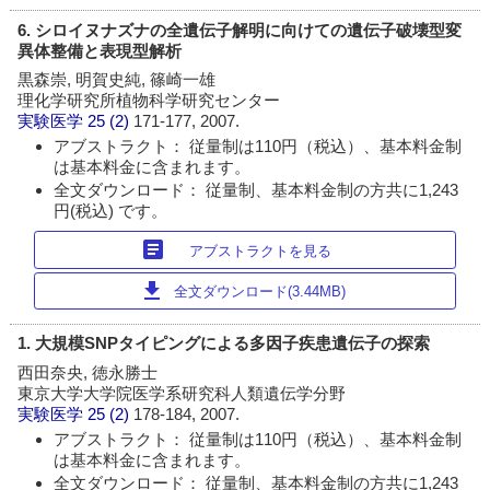
6. シロイヌナズナの全遺伝子解明に向けての遺伝子破壊型変
異体整備と表現型解析
黒森崇, 明賀史純, 篠崎一雄
理化学研究所植物科学研究センター
実験医学
25 (2)
171-177, 2007.
アブストラクト： 従量制は110円（税込）、基本料金制
は基本料金に含まれます。
全文ダウンロード： 従量制、基本料金制の方共に1,243
円(税込) です。
article
アブストラクトを見る
download
全文ダウンロード(3.44MB)
1. 大規模SNPタイピングによる多因子疾患遺伝子の探索
西田奈央, 徳永勝士
東京大学大学院医学系研究科人類遺伝学分野
実験医学
25 (2)
178-184, 2007.
アブストラクト： 従量制は110円（税込）、基本料金制
は基本料金に含まれます。
全文ダウンロード： 従量制、基本料金制の方共に1,243