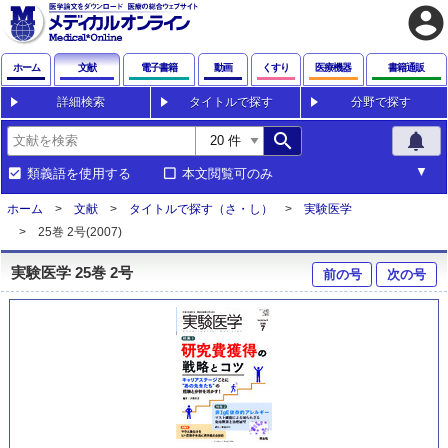
account_circle
ホーム
文献
電子書籍
動画
くすり
医療機器
書籍通販
詳細検索
タイトルで探す
分野で探す
search
notifications
類義語を使用する
本文閲覧可のみ
ホーム
文献
タイトルで探す（さ・し）
実験医学
25巻 2号(2007)
実験医学 25巻 2号
前の号
次の号