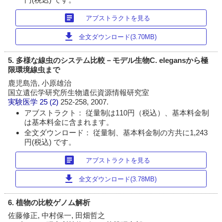
article
アブストラクトを見る
download
全文ダウンロード(3.70MB)
5. 多様な線虫のシステム比較－モデル生物C. elegansから極
限環境線虫まで
鹿児島浩, 小原雄治
国立遺伝学研究所生物遺伝資源情報研究室
実験医学
25 (2)
252-258, 2007.
アブストラクト： 従量制は110円（税込）、基本料金制
は基本料金に含まれます。
全文ダウンロード： 従量制、基本料金制の方共に1,243
円(税込) です。
article
アブストラクトを見る
download
全文ダウンロード(3.78MB)
6. 植物の比較ゲノム解析
佐藤修正, 中村保一, 田畑哲之