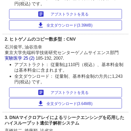
円(税込) です。
article
アブストラクトを見る
download
全文ダウンロード(3.39MB)
2. ヒトゲノムのコピー数多型：CNV
石川俊平, 油谷浩幸
東京大学先端科学技術研究センターゲノムサイエンス部門
実験医学
25 (2)
185-192, 2007.
アブストラクト： 従量制は110円（税込）、基本料金制
は基本料金に含まれます。
全文ダウンロード： 従量制、基本料金制の方共に1,243
円(税込) です。
article
アブストラクトを見る
download
全文ダウンロード(3.64MB)
3. DNAマイクロアレイによるリシークエンシングを応用した
ハイスループット遺伝子解析システム
高橋祐二, 後藤順, 辻省次