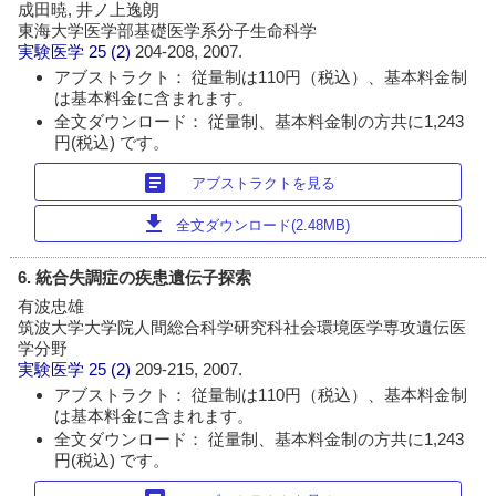
成田暁, 井ノ上逸朗
東海大学医学部基礎医学系分子生命科学
実験医学
25 (2)
204-208, 2007.
アブストラクト： 従量制は110円（税込）、基本料金制
は基本料金に含まれます。
全文ダウンロード： 従量制、基本料金制の方共に1,243
円(税込) です。
article
アブストラクトを見る
download
全文ダウンロード(2.48MB)
6. 統合失調症の疾患遺伝子探索
有波忠雄
筑波大学大学院人間総合科学研究科社会環境医学専攻遺伝医
学分野
実験医学
25 (2)
209-215, 2007.
アブストラクト： 従量制は110円（税込）、基本料金制
は基本料金に含まれます。
全文ダウンロード： 従量制、基本料金制の方共に1,243
円(税込) です。