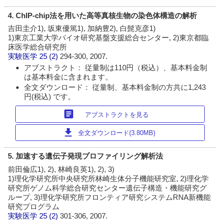
4. ChIP-chip法を用いた高等真核生物の染色体構造の解析
吉田圭介1), 坂東優篤1), 加納豊2), 白髭克彦1)
1)東京工業大学バイオ研究基盤支援総合センター, 2)東京都臨
床医学総合研究所
実験医学
25 (2)
294-300, 2007.
アブストラクト： 従量制は110円（税込）、基本料金制
は基本料金に含まれます。
全文ダウンロード： 従量制、基本料金制の方共に1,243
円(税込) です。
article
アブストラクトを見る
download
全文ダウンロード(3.80MB)
5. 加速する遺伝子発現プロファイリング解析法
前田倫広1), 2), 林崎良英1), 2), 3)
1)理化学研究所中央研究所林崎生体分子機能研究室, 2)理化学
研究所ゲノム科学総合研究センター遺伝子構造・機能研究グ
ループ, 3)理化学研究所フロンティア研究システムRNA新機能
研究プログラム
実験医学
25 (2)
301-306, 2007.