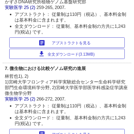
かずさDNA研究所植物ゲノム基盤研究部
実験医学
25 (2)
259-265, 2007.
アブストラクト： 従量制は110円（税込）、基本料金制
は基本料金に含まれます。
全文ダウンロード： 従量制、基本料金制の方共に1,243
円(税込) です。
article
アブストラクトを見る
download
全文ダウンロード(3.13MB)
7. 微生物における比較ゲノム研究の進展
林哲也1), 2)
1)宮崎大学フロンティア科学実験総合センター生命科学研究
部門生命環境科学分野, 2)宮崎大学医学部医学科感染症学講座
微生物学分野
実験医学
25 (2)
266-272, 2007.
アブストラクト： 従量制は110円（税込）、基本料金制
は基本料金に含まれます。
全文ダウンロード： 従量制、基本料金制の方共に1,243
円(税込) です。