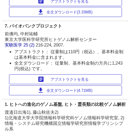
article
アブストラクトを見る
download
全文ダウンロード(3.33MB)
7. バイオバンクプロジェクト
前佛均, 中村祐輔
東京大学医科学研究所ヒトゲノム解析センター
実験医学
25 (2)
216-224, 2007.
アブストラクト： 従量制は110円（税込）、基本料金制
は基本料金に含まれます。
全文ダウンロード： 従量制、基本料金制の方共に1,243
円(税込) です。
article
アブストラクトを見る
download
全文ダウンロード(4.71MB)
1. ヒトへの進化のゲノム基盤, ヒト・霊長類の比較ゲノム解析
渡邉日出海1), 藤山秋佐夫2)
1)北海道大学大学院情報科学研究科ゲノム情報科学研究室, 2)
情報・システム研究機構国立情報学研究所情報学プリンシプ
ル系