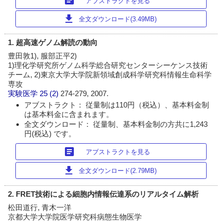
article
アブストラクトを見る
download
全文ダウンロード(3.49MB)
1. 超高速ゲノム解読の動向
豊田敦1), 服部正平2)
1)理化学研究所ゲノム科学総合研究センターシーケンス技術
チーム, 2)東京大学大学院新領域創成科学研究科情報生命科学
専攻
実験医学
25 (2)
274-279, 2007.
アブストラクト： 従量制は110円（税込）、基本料金制
は基本料金に含まれます。
全文ダウンロード： 従量制、基本料金制の方共に1,243
円(税込) です。
article
アブストラクトを見る
download
全文ダウンロード(2.79MB)
2. FRET技術による細胞内情報伝達系のリアルタイム解析
松田道行, 青木一洋
京都大学大学院医学研究科病態生物医学