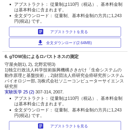
アブストラクト： 従量制は110円（税込）、基本料金制
は基本料金に含まれます。
全文ダウンロード： 従量制、基本料金制の方共に1,243
円(税込) です。
article
アブストラクトを見る
download
全文ダウンロード(2.64MB)
6. gTOW法によるロバストネスの測定
守屋央朗1), 2), 北野宏明3)
1)独立行政法人科学技術振興機構さきがけ「生命システムの
動作原理と基盤技術」, 2)財団法人癌研究会癌研究所システム
バイオロジー部, 3)株式会社ソニーコンピューターサイエンス
研究所
実験医学
25 (2)
307-314, 2007.
アブストラクト： 従量制は110円（税込）、基本料金制
は基本料金に含まれます。
全文ダウンロード： 従量制、基本料金制の方共に1,243
円(税込) です。
article
アブストラクトを見る