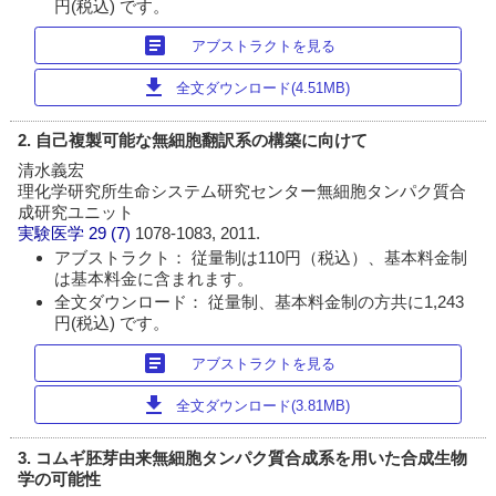
円(税込) です。
article
アブストラクトを見る
download
全文ダウンロード(4.51MB)
2. 自己複製可能な無細胞翻訳系の構築に向けて
清水義宏
理化学研究所生命システム研究センター無細胞タンパク質合
成研究ユニット
実験医学
29 (7)
1078-1083, 2011.
アブストラクト： 従量制は110円（税込）、基本料金制
は基本料金に含まれます。
全文ダウンロード： 従量制、基本料金制の方共に1,243
円(税込) です。
article
アブストラクトを見る
download
全文ダウンロード(3.81MB)
3. コムギ胚芽由来無細胞タンパク質合成系を用いた合成生物
学の可能性