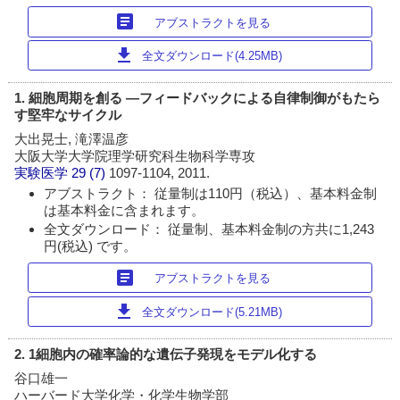
article
アブストラクトを見る
download
全文ダウンロード(4.25MB)
1. 細胞周期を創る ―フィードバックによる自律制御がもたら
す堅牢なサイクル
大出晃士, 滝澤温彦
大阪大学大学院理学研究科生物科学専攻
実験医学
29 (7)
1097-1104, 2011.
アブストラクト： 従量制は110円（税込）、基本料金制
は基本料金に含まれます。
全文ダウンロード： 従量制、基本料金制の方共に1,243
円(税込) です。
article
アブストラクトを見る
download
全文ダウンロード(5.21MB)
2. 1細胞内の確率論的な遺伝子発現をモデル化する
谷口雄一
ハーバード大学化学・化学生物学部