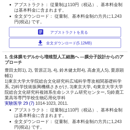
アブストラクト： 従量制は110円（税込）、基本料金制
は基本料金に含まれます。
全文ダウンロード： 従量制、基本料金制の方共に1,243
円(税込) です。
article
アブストラクトを見る
download
全文ダウンロード(5.12MB)
1. 生体膜モデルから増殖型人工細胞へ ―膜分子設計からのア
プローチ
豊田太郎1), 2), 菅原正3), 4), 鈴木健太郎4), 高倉克人5), 栗原顕
輔1)
1)東京大学大学院総合文化研究科広域科学専攻相関基礎科学
系, 2)科学技術振興機構さきがけ, 3)東京大学, 4)東京大学大学
院総合文化研究科複雑系生命システム研究センター, 5)鈴鹿工
業高等専門学校生物応用化学科
実験医学
29 (7)
1014-1023, 2011.
アブストラクト： 従量制は110円（税込）、基本料金制
は基本料金に含まれます。
全文ダウンロード： 従量制、基本料金制の方共に1,243
円(税込) です。