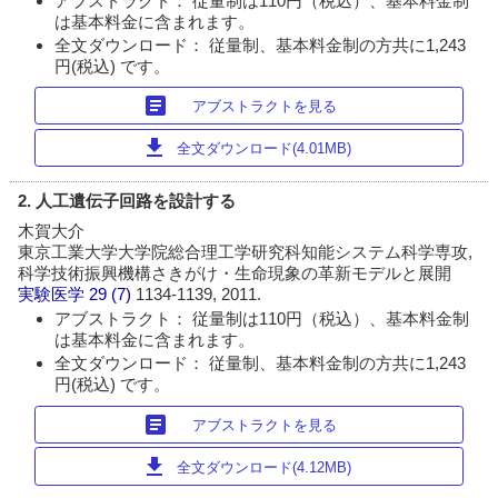
アブストラクト： 従量制は110円（税込）、基本料金制
は基本料金に含まれます。
全文ダウンロード： 従量制、基本料金制の方共に1,243
円(税込) です。
article
アブストラクトを見る
download
全文ダウンロード(4.01MB)
2. 人工遺伝子回路を設計する
木賀大介
東京工業大学大学院総合理工学研究科知能システム科学専攻,
科学技術振興機構さきがけ・生命現象の革新モデルと展開
実験医学
29 (7)
1134-1139, 2011.
アブストラクト： 従量制は110円（税込）、基本料金制
は基本料金に含まれます。
全文ダウンロード： 従量制、基本料金制の方共に1,243
円(税込) です。
article
アブストラクトを見る
download
全文ダウンロード(4.12MB)