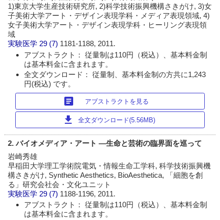
1)東京大学生産技術研究所, 2)科学技術振興機構さきがけ, 3)女
子美術大学アート・デザイン表現学科・メディア表現領域, 4)
女子美術大学アート・デザイン表現学科・ヒーリング表現領
域
実験医学
29 (7)
1181-1188, 2011.
アブストラクト： 従量制は110円（税込）、基本料金制
は基本料金に含まれます。
全文ダウンロード： 従量制、基本料金制の方共に1,243
円(税込) です。
article
アブストラクトを見る
download
全文ダウンロード(5.56MB)
2. バイオメディア・アート ―生命と芸術の臨界面を巡って
岩崎秀雄
早稲田大学理工学術院電気・情報生命工学科, 科学技術振興機
構さきがけ, Synthetic Aesthetics, BioAesthetica, 「細胞を創
る」研究会社会・文化ユニット
実験医学
29 (7)
1188-1196, 2011.
アブストラクト： 従量制は110円（税込）、基本料金制
は基本料金に含まれます。