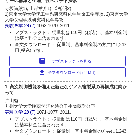
リーの構築と生理活性ペプチド探索
寺坂尚紘1), 山岸祐介1), 菅裕明2)
1)東京大学大学院工学系研究科化学生命工学専攻, 2)東京大学
大学院理学系研究科化学専攻
実験医学
29 (7)
1063-1070, 2011.
アブストラクト： 従量制は110円（税込）、基本料金制
は基本料金に含まれます。
全文ダウンロード： 従量制、基本料金制の方共に1,243
円(税込) です。
article
アブストラクトを見る
download
全文ダウンロード(5.11MB)
1. 高次制御機能を備えた新たなゲノム複製系の再構成に向か
って
片山勉
九州大学大学院薬学研究院分子生物薬学分野
実験医学
29 (7)
1071-1077, 2011.
アブストラクト： 従量制は110円（税込）、基本料金制
は基本料金に含まれます。
全文ダウンロード： 従量制、基本料金制の方共に1,243