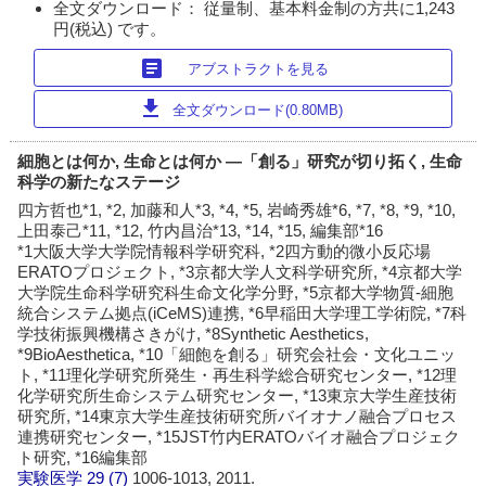
全文ダウンロード： 従量制、基本料金制の方共に1,243
円(税込) です。
article
アブストラクトを見る
download
全文ダウンロード(0.80MB)
細胞とは何か, 生命とは何か ―「創る」研究が切り拓く, 生命
科学の新たなステージ
四方哲也*1, *2, 加藤和人*3, *4, *5, 岩崎秀雄*6, *7, *8, *9, *10,
上田泰己*11, *12, 竹内昌治*13, *14, *15, 編集部*16
*1大阪大学大学院情報科学研究科, *2四方動的微小反応場
ERATOプロジェクト, *3京都大学人文科学研究所, *4京都大学
大学院生命科学研究科生命文化学分野, *5京都大学物質-細胞
統合システム拠点(iCeMS)連携, *6早稲田大学理工学術院, *7科
学技術振興機構さきがけ, *8Synthetic Aesthetics,
*9BioAesthetica, *10「細飽を創る」研究会社会・文化ユニッ
ト, *11理化学研究所発生・再生科学総合研究センター, *12理
化学研究所生命システム研究センター, *13東京大学生産技術
研究所, *14東京大学生産技術研究所バイオナノ融合プロセス
連携研究センター, *15JST竹内ERATOバイオ融合プロジェク
ト研究, *16編集部
実験医学
29 (7)
1006-1013, 2011.