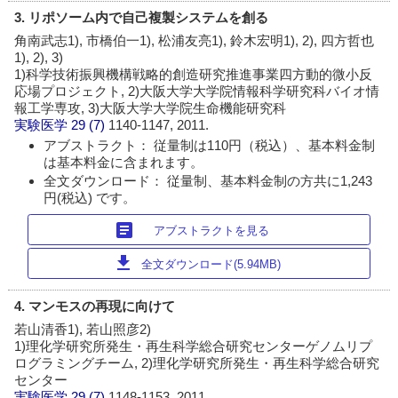
3. リポソーム内で自己複製システムを創る
角南武志1), 市橋伯一1), 松浦友亮1), 鈴木宏明1), 2), 四方哲也
1), 2), 3)
1)科学技術振興機構戦略的創造研究推進事業四方動的微小反
応場プロジェクト, 2)大阪大学大学院情報科学研究科バイオ情
報工学専攻, 3)大阪大学大学院生命機能研究科
実験医学
29 (7)
1140-1147, 2011.
アブストラクト： 従量制は110円（税込）、基本料金制
は基本料金に含まれます。
全文ダウンロード： 従量制、基本料金制の方共に1,243
円(税込) です。
article
アブストラクトを見る
download
全文ダウンロード(5.94MB)
4. マンモスの再現に向けて
若山清香1), 若山照彦2)
1)理化学研究所発生・再生科学総合研究センターゲノムリプ
ログラミングチーム, 2)理化学研究所発生・再生科学総合研究
センター
実験医学
29 (7)
1148-1153, 2011.