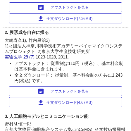
article
アブストラクトを見る
download
全文ダウンロード(7.36MB)
2. 膜形成を自在に操る
大崎寿久1), 竹内昌治2)
1)財団法人神奈川科学技術アカデミーバイオマイクロシステ
ムプロジェクト, 2)東京大学生産技術研究所
実験医学
29 (7)
1023-1028, 2011.
アブストラクト： 従量制は110円（税込）、基本料金制
は基本料金に含まれます。
全文ダウンロード： 従量制、基本料金制の方共に1,243
円(税込) です。
article
アブストラクトを見る
download
全文ダウンロード(4.67MB)
3. 人工細胞モデルとコミュニケーション能
野村M.慎一郎
京都大学物質-細胞統合システム拠点(iCeMS), 科学技術振興機