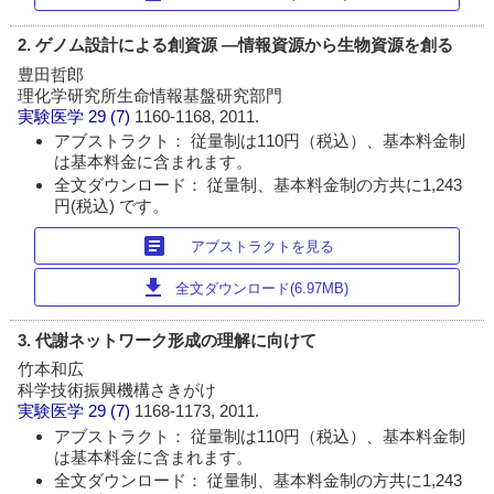
2. ゲノム設計による創資源 ―情報資源から生物資源を創る
豊田哲郎
理化学研究所生命情報基盤研究部門
実験医学
29 (7)
1160-1168, 2011.
アブストラクト： 従量制は110円（税込）、基本料金制
は基本料金に含まれます。
全文ダウンロード： 従量制、基本料金制の方共に1,243
円(税込) です。
article
アブストラクトを見る
download
全文ダウンロード(6.97MB)
3. 代謝ネットワーク形成の理解に向けて
竹本和広
科学技術振興機構さきがけ
実験医学
29 (7)
1168-1173, 2011.
アブストラクト： 従量制は110円（税込）、基本料金制
は基本料金に含まれます。
全文ダウンロード： 従量制、基本料金制の方共に1,243