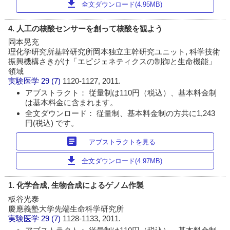
download
全文ダウンロード(4.95MB)
4. 人工の核酸センサーを創って核酸を観よう
岡本晃充
理化学研究所基幹研究所岡本独立主幹研究ユニット, 科学技術
振興機構さきがけ「エピジェネティクスの制御と生命機能」
領域
実験医学
29 (7)
1120-1127, 2011.
アブストラクト： 従量制は110円（税込）、基本料金制
は基本料金に含まれます。
全文ダウンロード： 従量制、基本料金制の方共に1,243
円(税込) です。
article
アブストラクトを見る
download
全文ダウンロード(4.97MB)
1. 化学合成, 生物合成によるゲノム作製
板谷光泰
慶應義塾大学先端生命科学研究所
実験医学
29 (7)
1128-1133, 2011.