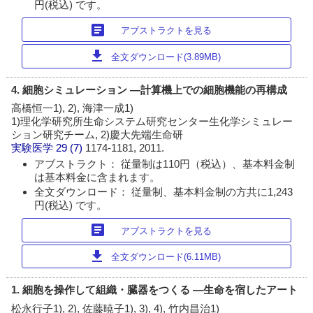
円(税込) です。
article
アブストラクトを見る
download
全文ダウンロード(3.89MB)
4. 細胞シミュレーション ―計算機上での細胞機能の再構成
高橋恒一1), 2), 海津一成1)
1)理化学研究所生命システム研究センター生化学シミュレー
ション研究チーム, 2)慶大先端生命研
実験医学
29 (7)
1174-1181, 2011.
アブストラクト： 従量制は110円（税込）、基本料金制
は基本料金に含まれます。
全文ダウンロード： 従量制、基本料金制の方共に1,243
円(税込) です。
article
アブストラクトを見る
download
全文ダウンロード(6.11MB)
1. 細胞を操作して組織・臓器をつくる ―生命を宿したアート
松永行子1), 2), 佐藤暁子1), 3), 4), 竹内昌治1)