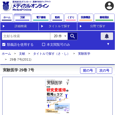
account_circle
ホーム
文献
電子書籍
動画
くすり
医療機器
書籍通販
詳細検索
タイトルで探す
分野で探す
search
notifications
類義語を使用する
本文閲覧可のみ
ホーム
文献
タイトルで探す（さ・し）
実験医学
29巻 7号(2011)
実験医学 29巻 7号
前の号
次の号