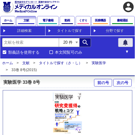
account_circle
ホーム
文献
電子書籍
動画
くすり
医療機器
書籍通販
詳細検索
タイトルで探す
分野で探す
search
notifications
類義語を使用する
本文閲覧可のみ
ホーム
文献
タイトルで探す（さ・し）
実験医学
33巻 8号(2015)
実験医学 33巻 8号
前の号
次の号