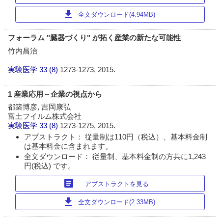
download
全文ダウンロード(4.94MB)
フォーラム "臓器づくり" が拓く産業の新たな可能性
竹内昌治
実験医学
33 (8)
1273-1273, 2015.
1 産業応用～企業の視点から
都築博彦, 吉岡康弘
富土フイルム株式会社
実験医学
33 (8)
1273-1275, 2015.
アブストラクト： 従量制は110円（税込）、基本料金制
は基本料金に含まれます。
全文ダウンロード： 従量制、基本料金制の方共に1,243
円(税込) です。
article
アブストラクトを見る
download
全文ダウンロード(2.33MB)