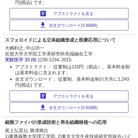
円(税込) です。
article
アブストラクトを見る
download
全文ダウンロード(3.86MB)
スフェロイドによる立体組織形成と医療応用について
大嶋利之, 中山功一
佐賀大学大学院工学系研究科先端融合工学
実験医学
33 (8)
1230-1234, 2015.
アブストラクト： 従量制は110円（税込）、基本料金制
は基本料金に含まれます。
全文ダウンロード： 従量制、基本料金制の方共に1,243
円(税込) です。
article
アブストラクトを見る
download
全文ダウンロード(3.81MB)
細胞ファイバの形成技術と再生組織移植への応用
尾上弘晃1), 興津輝2)
1)慶應義塾大学理工学部, 2)東京大学生産技術研究所統合バイ