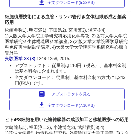
download
全文ダウンロード(5.32MB)
細胞積層技術による血管・リンパ管付き立体組織形成と創薬
応用
松崎典弥1), 明石満1), 下田浩2), 宮川繁3), 澤芳樹4)
1)大阪大学大学院工学研究科応用化学専攻, 2)弘前大学大学院
医学研究科生体構造医科学講座, 3)大阪大学大学院医学系研究
科免疫再生制御学講座, 4)大阪大学大学院医学系研究科心臓血
管外科
実験医学
33 (8)
1249-1258, 2015.
アブストラクト： 従量制は110円（税込）、基本料金制
は基本料金に含まれます。
全文ダウンロード： 従量制、基本料金制の方共に1,243
円(税込) です。
article
アブストラクトを見る
download
全文ダウンロード(7.16MB)
ヒトiPS細胞を用いた複雑臓器の成形加工と移植医療への応用
大崎達哉1), 福田淳二2), 小池博之3), 武部貴則3),4)
1)筑波大学数理物質科学研究科, 2)横浜国立大学工学部, 3)スタ