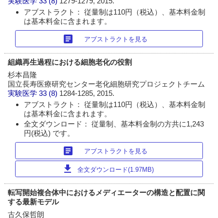
実験医学
33 (8)
1279-1279, 2015.
アブストラクト： 従量制は110円（税込）、基本料金制
は基本料金に含まれます。
article
アブストラクトを見る
組織再生過程における細胞老化の役割
杉本昌隆
国立長寿医療研究センター老化細胞研究プロジェクトチーム
実験医学
33 (8)
1284-1285, 2015.
アブストラクト： 従量制は110円（税込）、基本料金制
は基本料金に含まれます。
全文ダウンロード： 従量制、基本料金制の方共に1,243
円(税込) です。
article
アブストラクトを見る
download
全文ダウンロード(1.97MB)
転写開始複合体中におけるメディエーターの構造と配置に関
する最新モデル
古久保哲朗