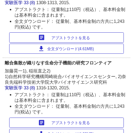
実験医学
33 (8)
1308-1313, 2015.
アブストラクト： 従量制は110円（税込）、基本料金制
は基本料金に含まれます。
全文ダウンロード： 従量制、基本料金制の方共に1,243
円(税込) です。
article
アブストラクトを見る
download
全文ダウンロード(4.61MB)
離合集散が織りなす生命分子機能の研究フロンティア
加藤晃一1), 稲垣直之2)
1)自然科学研究機構岡崎統合バイオサイエンスセンター, 2)奈
良先端科学技術大学院大学バイオサイエンス研究科
実験医学
33 (8)
1316-1320, 2015.
アブストラクト： 従量制は110円（税込）、基本料金制
は基本料金に含まれます。
全文ダウンロード： 従量制、基本料金制の方共に1,243
円(税込) です。
article
アブストラクトを見る