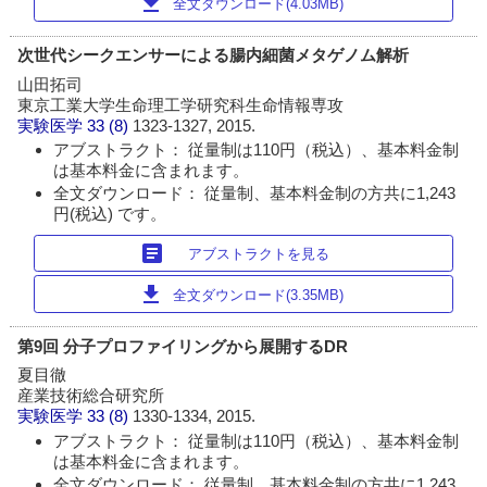
download
全文ダウンロード(4.03MB)
次世代シークエンサーによる腸内細菌メタゲノム解析
山田拓司
東京工業大学生命理工学研究科生命情報専攻
実験医学
33 (8)
1323-1327, 2015.
アブストラクト： 従量制は110円（税込）、基本料金制
は基本料金に含まれます。
全文ダウンロード： 従量制、基本料金制の方共に1,243
円(税込) です。
article
アブストラクトを見る
download
全文ダウンロード(3.35MB)
第9回 分子プロファイリングから展開するDR
夏目徹
産業技術総合研究所
実験医学
33 (8)
1330-1334, 2015.
アブストラクト： 従量制は110円（税込）、基本料金制
は基本料金に含まれます。
全文ダウンロード： 従量制、基本料金制の方共に1,243