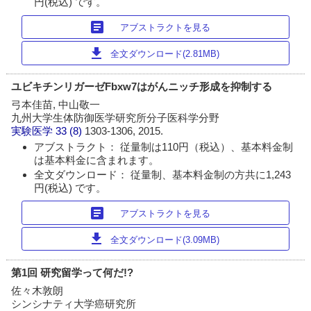
円(税込) です。
article
アブストラクトを見る
download
全文ダウンロード(2.81MB)
ユビキチンリガーゼFbxw7はがんニッチ形成を抑制する
弓本佳苗, 中山敬一
九州大学生体防御医学研究所分子医科学分野
実験医学
33 (8)
1303-1306, 2015.
アブストラクト： 従量制は110円（税込）、基本料金制
は基本料金に含まれます。
全文ダウンロード： 従量制、基本料金制の方共に1,243
円(税込) です。
article
アブストラクトを見る
download
全文ダウンロード(3.09MB)
第1回 研究留学って何だ!?
佐々木敦朗
シンシナティ大学癌研究所