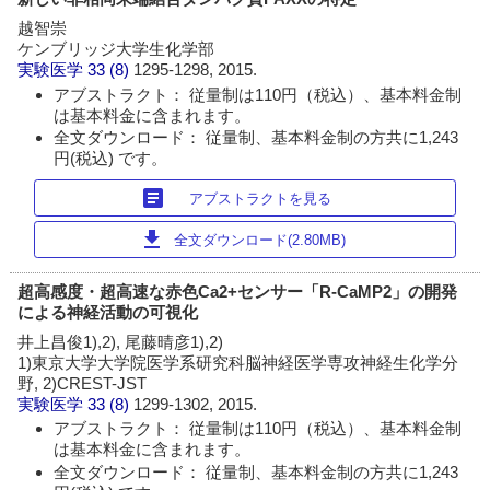
越智崇
ケンブリッジ大学生化学部
実験医学
33 (8)
1295-1298, 2015.
アブストラクト： 従量制は110円（税込）、基本料金制
は基本料金に含まれます。
全文ダウンロード： 従量制、基本料金制の方共に1,243
円(税込) です。
article
アブストラクトを見る
download
全文ダウンロード(2.80MB)
超高感度・超高速な赤色Ca2+センサー「R-CaMP2」の開発
による神経活動の可視化
井上昌俊1),2), 尾藤晴彦1),2)
1)東京大学大学院医学系研究科脳神経医学専攻神経生化学分
野, 2)CREST-JST
実験医学
33 (8)
1299-1302, 2015.
アブストラクト： 従量制は110円（税込）、基本料金制
は基本料金に含まれます。
全文ダウンロード： 従量制、基本料金制の方共に1,243