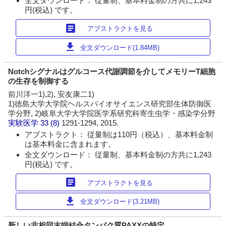
全文ダウンロード： 従量制、基本料金制の方共に1,243
円(税込) です。
article
アブストラクトを見る
download
全文ダウンロード(1.84MB)
Notchシグナルはグルコース代謝調節を介してメモリーT細胞
の生存を制御する
前川洋一1),2), 安友康二1)
1)徳島大学大学院ヘルスバイオサイエンス研究部生体防御医
学分野, 2)岐阜大学大学院医学系研究科寄生虫学・感染学分野
実験医学
33 (8)
1291-1294, 2015.
アブストラクト： 従量制は110円（税込）、基本料金制
は基本料金に含まれます。
全文ダウンロード： 従量制、基本料金制の方共に1,243
円(税込) です。
article
アブストラクトを見る
download
全文ダウンロード(3.21MB)
新しい非相同末端結合タンパク質PAXXの特定