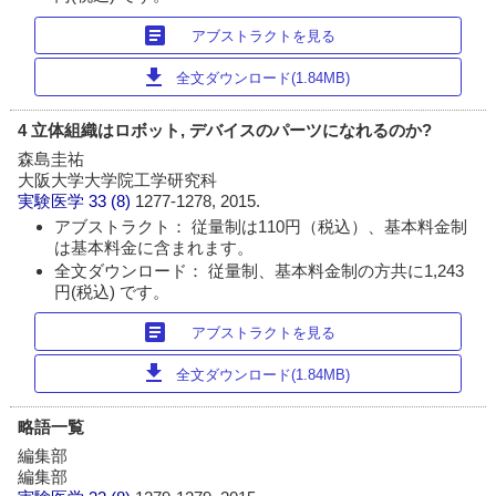
article
アブストラクトを見る
download
全文ダウンロード(1.84MB)
4 立体組織はロボット, デバイスのパーツになれるのか?
森島圭祐
大阪大学大学院工学研究科
実験医学
33 (8)
1277-1278, 2015.
アブストラクト： 従量制は110円（税込）、基本料金制
は基本料金に含まれます。
全文ダウンロード： 従量制、基本料金制の方共に1,243
円(税込) です。
article
アブストラクトを見る
download
全文ダウンロード(1.84MB)
略語一覧
編集部
編集部