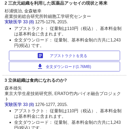
2 三次元組織を利用した医薬品アッセイの現状と将来
杉浦慎治, 金森敏幸
産業技術総合研究所幹細胞工学研究センター
実験医学
33 (8)
1275-1276, 2015.
アブストラクト： 従量制は110円（税込）、基本料金制
は基本料金に含まれます。
全文ダウンロード： 従量制、基本料金制の方共に1,243
円(税込) です。
article
アブストラクトを見る
download
全文ダウンロード(1.76MB)
3 立体組織は食肉になれるのか?
森本雄矢
東京大学生産技術研究所, ERATO竹内バイオ融合プロジェク
ト
実験医学
33 (8)
1276-1277, 2015.
アブストラクト： 従量制は110円（税込）、基本料金制
は基本料金に含まれます。
全文ダウンロード： 従量制、基本料金制の方共に1,243
円(税込) です。