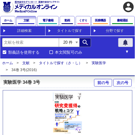
account_circle
ホーム
文献
電子書籍
動画
くすり
医療機器
書籍通販
詳細検索
タイトルで探す
分野で探す
search
notifications
類義語を使用する
本文閲覧可のみ
ホーム
文献
タイトルで探す（さ・し）
実験医学
34巻 3号(2016)
実験医学 34巻 3号
前の号
次の号