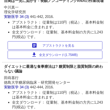
百聞は一見に如かず - 長鎖ノンコーディングRNAの作業現場
中川真一
理化学研究所
実験医学
34 (3)
441-442, 2016.
アブストラクト： 従量制は110円（税込）、基本料金制
は基本料金に含まれます。
全文ダウンロード： 従量制、基本料金制の方共に1,243
円(税込) です。
article
アブストラクトを見る
download
全文ダウンロード(1.75MB)
ダイエットに最適な食事療法は? 糖質制限と脂質制限の終わ
らない議論
田蒔基行
徳島大学糖尿病臨床・研究開発センター
実験医学
34 (3)
442-444, 2016.
アブストラクト： 従量制は110円（税込）、基本料金制
は基本料金に含まれます。
全文ダウンロード： 従量制、基本料金制の方共に1,243
円(税込) です。