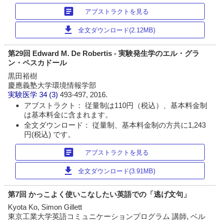
article
アブストラクトを見る
download
全文ダウンロード(2.12MB)
第29回 Edward M. De Robertis - 実験発生学のエル・グラ
ン・ペスカドール
黒田裕樹
慶應義塾大学環境情報学部
実験医学
34 (3)
493-497, 2016.
アブストラクト： 従量制は110円（税込）、基本料金制
は基本料金に含まれます。
全文ダウンロード： 従量制、基本料金制の方共に1,243
円(税込) です。
article
アブストラクトを見る
download
全文ダウンロード(3.91MB)
第7回 かっこよく使いこなしたい英語での「逃げ文句」
Kyota Ko, Simon Gillett
東京工業大学英語コミュニケーションプログラム 講師, ベル