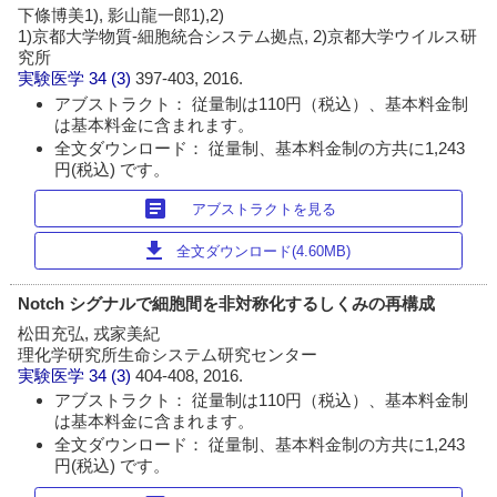
下條博美1), 影山龍一郎1),2)
1)京都大学物質-細胞統合システム拠点, 2)京都大学ウイルス研
究所
実験医学
34 (3)
397-403, 2016.
アブストラクト： 従量制は110円（税込）、基本料金制
は基本料金に含まれます。
全文ダウンロード： 従量制、基本料金制の方共に1,243
円(税込) です。
article
アブストラクトを見る
download
全文ダウンロード(4.60MB)
Notch シグナルで細胞間を非対称化するしくみの再構成
松田充弘, 戎家美紀
理化学研究所生命システム研究センター
実験医学
34 (3)
404-408, 2016.
アブストラクト： 従量制は110円（税込）、基本料金制
は基本料金に含まれます。
全文ダウンロード： 従量制、基本料金制の方共に1,243
円(税込) です。