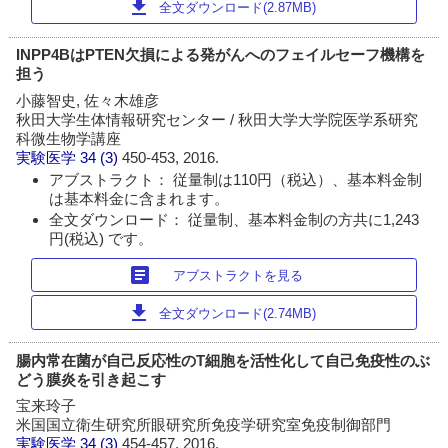
download
全文ダウンロード(2.87MB)
INPP4BはPTEN欠損による発がんへのフェイルセーフ機構を
担う
小藤智史, 佐々木雄彦
秋田大学生体情報研究センター / 秋田大学大学院医学系研究
科微生物学講座
実験医学
34 (3)
450-453, 2016.
アブストラクト： 従量制は110円（税込）、基本料金制
は基本料金に含まれます。
全文ダウンロード： 従量制、基本料金制の方共に1,243
円(税込) です。
article
アブストラクトを見る
download
全文ダウンロード(2.74MB)
腸内常在菌が自己反応性のT細胞を活性化して自己免疫性のぶ
どう膜炎を引き起こす
宝来玲子
米国国立衛生研究所眼研究所免疫学研究室免疫制御部門
実験医学
34 (3)
454-457, 2016.