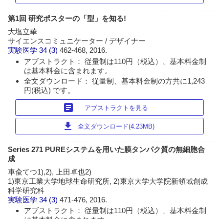
第1回 研究ポスターの「型」を知る!
大塩立華
サイエンスコミュニケーター / デザイナー
実験医学
34 (3)
462-468, 2016.
アブストラクト： 従量制は110円（税込）、基本料金制
は基本料金に含まれます。
全文ダウンロード： 従量制、基本料金制の方共に1,243
円(税込) です。
article
アブストラクトを見る
download
全文ダウンロード(4.23MB)
Series 271 PUREシステムを用いた膜タンパク質の無細胞合
成
車兪てつ1),2), 上田卓也2)
1)東京工業大学地球生命研究所, 2)東京大学大学院新領域創成
科学研究科
実験医学
34 (3)
471-476, 2016.
アブストラクト： 従量制は110円（税込）、基本料金制