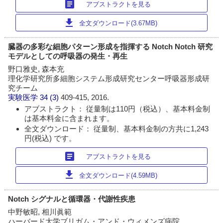
article
アブストラクトを見る
download
全文ダウンロード(3.67MB)
臓器の多彩な細胞パターン形成を指揮する Notch Notch 研究
モデルとしての呼吸器の発生・再生
野口雅史, 森本充
理化学研究所多細胞システム形成研究センター呼吸器形成研
究チーム
実験医学
34 (3)
409-415, 2016.
アブストラクト： 従量制は110円（税込）、基本料金制
は基本料金に含まれます。
全文ダウンロード： 従量制、基本料金制の方共に1,243
円(税込) です。
article
アブストラクトを見る
download
全文ダウンロード(4.59MB)
Notch シグナルと循環器・代謝性疾患
中野敏昭, 相川眞範
ハーバード大学ブリガム・アンド・ウィメンズ病院