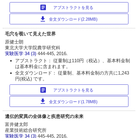
article
アブストラクトを見る
download
全文ダウンロード(2.28MB)
毛穴を覗いて見えた世界
原健士朗
東北大学大学院農学研究科
実験医学
34 (3)
444-445, 2016.
アブストラクト： 従量制は110円（税込）、基本料金制
は基本料金に含まれます。
全文ダウンロード： 従量制、基本料金制の方共に1,243
円(税込) です。
article
アブストラクトを見る
download
全文ダウンロード(1.78MB)
遺伝的変異の全体像と疾患研究の未来
富井健太郎
産業技術総合研究所
実験医学
34 (3)
445-445, 2016.