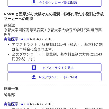
download
全文ダウンロード(5.32MB)
Notch と固形がん 大腸がんの浸潤・転移に果たす役割と予後
マーカーへの期待
武藤誠
京都大学国際高等教育院 / 京都大学大学院医学研究科遺伝薬
理学
実験医学
34 (3)
431-435, 2016.
アブストラクト： 従量制は110円（税込）、基本料金制
は基本料金に含まれます。
全文ダウンロード： 従量制、基本料金制の方共に1,243
円(税込) です。
article
アブストラクトを見る
download
全文ダウンロード(3.27MB)
略語一覧
編集部
実験医学
34 (3)
436-436, 2016.