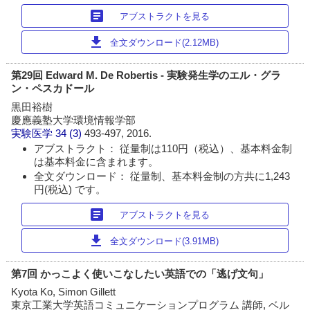
article
アブストラクトを見る
download
全文ダウンロード(2.12MB)
第29回 Edward M. De Robertis - 実験発生学のエル・グラ
ン・ペスカドール
黒田裕樹
慶應義塾大学環境情報学部
実験医学
34 (3)
493-497, 2016.
アブストラクト： 従量制は110円（税込）、基本料金制
は基本料金に含まれます。
全文ダウンロード： 従量制、基本料金制の方共に1,243
円(税込) です。
article
アブストラクトを見る
download
全文ダウンロード(3.91MB)
第7回 かっこよく使いこなしたい英語での「逃げ文句」
Kyota Ko, Simon Gillett
東京工業大学英語コミュニケーションプログラム 講師, ベル