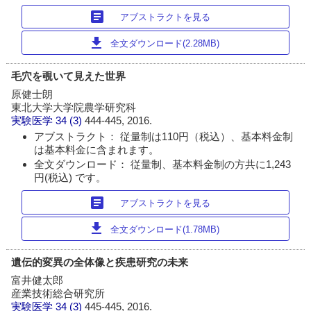
article
アブストラクトを見る
download
全文ダウンロード(2.28MB)
毛穴を覗いて見えた世界
原健士朗
東北大学大学院農学研究科
実験医学
34 (3)
444-445, 2016.
アブストラクト： 従量制は110円（税込）、基本料金制
は基本料金に含まれます。
全文ダウンロード： 従量制、基本料金制の方共に1,243
円(税込) です。
article
アブストラクトを見る
download
全文ダウンロード(1.78MB)
遺伝的変異の全体像と疾患研究の未来
富井健太郎
産業技術総合研究所
実験医学
34 (3)
445-445, 2016.