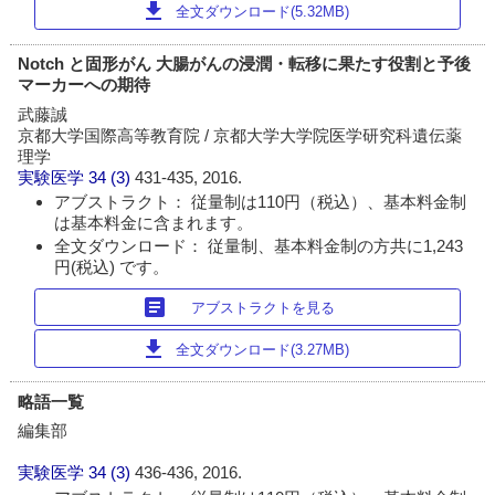
download
全文ダウンロード(5.32MB)
Notch と固形がん 大腸がんの浸潤・転移に果たす役割と予後
マーカーへの期待
武藤誠
京都大学国際高等教育院 / 京都大学大学院医学研究科遺伝薬
理学
実験医学
34 (3)
431-435, 2016.
アブストラクト： 従量制は110円（税込）、基本料金制
は基本料金に含まれます。
全文ダウンロード： 従量制、基本料金制の方共に1,243
円(税込) です。
article
アブストラクトを見る
download
全文ダウンロード(3.27MB)
略語一覧
編集部
実験医学
34 (3)
436-436, 2016.