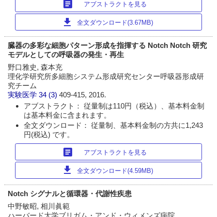
article
アブストラクトを見る
download
全文ダウンロード(3.67MB)
臓器の多彩な細胞パターン形成を指揮する Notch Notch 研究
モデルとしての呼吸器の発生・再生
野口雅史, 森本充
理化学研究所多細胞システム形成研究センター呼吸器形成研
究チーム
実験医学
34 (3)
409-415, 2016.
アブストラクト： 従量制は110円（税込）、基本料金制
は基本料金に含まれます。
全文ダウンロード： 従量制、基本料金制の方共に1,243
円(税込) です。
article
アブストラクトを見る
download
全文ダウンロード(4.59MB)
Notch シグナルと循環器・代謝性疾患
中野敏昭, 相川眞範
ハーバード大学ブリガム・アンド・ウィメンズ病院