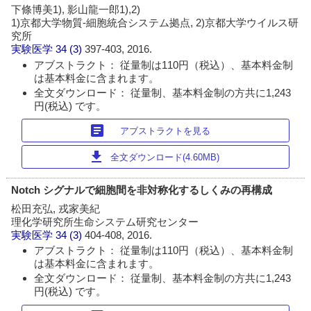
下條博美1), 影山龍一郎1),2)
1)京都大学物質-細胞統合システム拠点, 2)京都大学ウイルス研
究所
実験医学
34 (3)
397-403, 2016.
アブストラクト： 従量制は110円（税込）、基本料金制
は基本料金に含まれます。
全文ダウンロード： 従量制、基本料金制の方共に1,243
円(税込) です。
article
アブストラクトを見る
download
全文ダウンロード(4.60MB)
Notch シグナルで細胞間を非対称化するしくみの再構成
松田充弘, 戎家美紀
理化学研究所生命システム研究センター
実験医学
34 (3)
404-408, 2016.
アブストラクト： 従量制は110円（税込）、基本料金制
は基本料金に含まれます。
全文ダウンロード： 従量制、基本料金制の方共に1,243
円(税込) です。