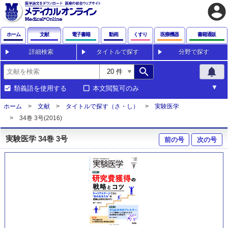
account_circle
ホーム
文献
電子書籍
動画
くすり
医療機器
書籍通販
詳細検索
タイトルで探す
分野で探す
search
notifications
類義語を使用する
本文閲覧可のみ
ホーム
文献
タイトルで探す（さ・し）
実験医学
34巻 3号(2016)
実験医学 34巻 3号
前の号
次の号