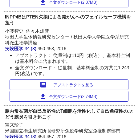
download
全文ダウンロード(2.87MB)
INPP4BはPTEN欠損による発がんへのフェイルセーフ機構を
担う
小藤智史, 佐々木雄彦
秋田大学生体情報研究センター / 秋田大学大学院医学系研究
科微生物学講座
実験医学
34 (3)
450-453, 2016.
アブストラクト： 従量制は110円（税込）、基本料金制
は基本料金に含まれます。
全文ダウンロード： 従量制、基本料金制の方共に1,243
円(税込) です。
article
アブストラクトを見る
download
全文ダウンロード(2.74MB)
腸内常在菌が自己反応性のT細胞を活性化して自己免疫性のぶ
どう膜炎を引き起こす
宝来玲子
米国国立衛生研究所眼研究所免疫学研究室免疫制御部門
実験医学
34 (3)
454-457, 2016.