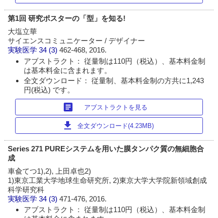
第1回 研究ポスターの「型」を知る!
大塩立華
サイエンスコミュニケーター / デザイナー
実験医学
34 (3)
462-468, 2016.
アブストラクト： 従量制は110円（税込）、基本料金制
は基本料金に含まれます。
全文ダウンロード： 従量制、基本料金制の方共に1,243
円(税込) です。
article
アブストラクトを見る
download
全文ダウンロード(4.23MB)
Series 271 PUREシステムを用いた膜タンパク質の無細胞合
成
車兪てつ1),2), 上田卓也2)
1)東京工業大学地球生命研究所, 2)東京大学大学院新領域創成
科学研究科
実験医学
34 (3)
471-476, 2016.
アブストラクト： 従量制は110円（税込）、基本料金制