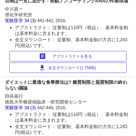
百聞は一見に如かず - 長鎖ノンコーディングRNAの作業現場
中川真一
理化学研究所
実験医学
34 (3)
441-442, 2016.
アブストラクト： 従量制は110円（税込）、基本料金制
は基本料金に含まれます。
全文ダウンロード： 従量制、基本料金制の方共に1,243
円(税込) です。
article
アブストラクトを見る
download
全文ダウンロード(1.75MB)
ダイエットに最適な食事療法は? 糖質制限と脂質制限の終わ
らない議論
田蒔基行
徳島大学糖尿病臨床・研究開発センター
実験医学
34 (3)
442-444, 2016.
アブストラクト： 従量制は110円（税込）、基本料金制
は基本料金に含まれます。
全文ダウンロード： 従量制、基本料金制の方共に1,243
円(税込) です。