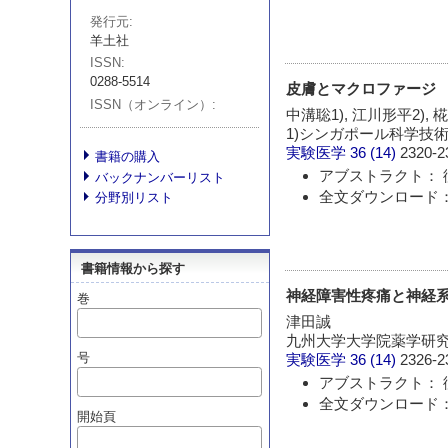
発行元
羊土社
ISSN
0288-5514
皮膚とマクロファージ
ISSN（オンライン）
中溝聡1), 江川形平2), 
1)シンガポール科学技術
実験医学
36 (14)
2320-2
書籍の購入
アブストラクト： 
バックナンバーリスト
全文ダウンロード： 
分野別リスト
書籍情報から探す
神経障害性疼痛と神経
巻
津田誠
九州大学大学院薬学研
号
実験医学
36 (14)
2326-2
アブストラクト： 
全文ダウンロード： 
開始頁