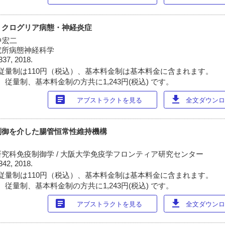
ミクログリア病態・神経炎症
中宏二
究所病態神経科学
337, 2018.
従量制は110円（税込）、基本料金制は基本料金に含まれます。
従量制、基本料金制の方共に1,243円(税込) です。
article
download
アブストラクトを見る
全文ダウンロー
制御を介した腸管恒常性維持機構
究科免疫制御学 / 大阪大学免疫学フロンティア研究センター
342, 2018.
従量制は110円（税込）、基本料金制は基本料金に含まれます。
従量制、基本料金制の方共に1,243円(税込) です。
article
download
アブストラクトを見る
全文ダウンロー