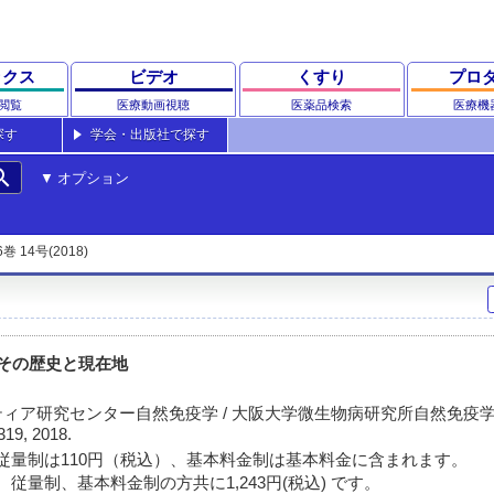
ックス
ビデオ
くすり
プロ
閲覧
医療動画視聴
医薬品検索
医療機
探す
学会・出版社で探す
rch
オプション
6巻 14号(2018)
 その歴史と現在地
ィア研究センター自然免疫学 / 大阪大学微生物病研究所自然免疫
319, 2018.
従量制は110円（税込）、基本料金制は基本料金に含まれます。
従量制、基本料金制の方共に1,243円(税込) です。