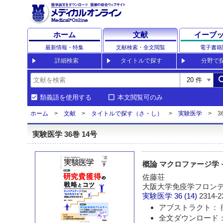
ホーム
文献
イーブ
最新情報・特集
文献検索・全文閲覧
電子書籍
詳細検索
タイトルで探す
分野で
sea
類義語を使用する
本文閲覧可のみ
ホーム
文献
タイトルで探す（さ・し）
実験医学
3
実験医学 36巻 14号
概論 マクロファージ学
佐藤荘
大阪大学免疫学フロンテ
実験医学
36 (14)
2314-2
アブストラクト： 
全文ダウンロード： 