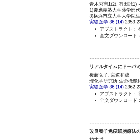
青木秀憲1)2), 有田誠1)～
1)慶應義塾大学薬学部
3)横浜市立大学大学院
実験医学
36 (14)
2353-2
アブストラクト： 
全文ダウンロード： 
リアルタイムにドーパ
後藤弘子, 宮道和成
理化学研究所 生命機能
実験医学
36 (14)
2362-2
アブストラクト： 
全文ダウンロード： 
改良養子免疫細胞療法の
柏木哲