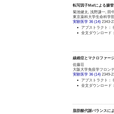
転写因子Mafによる腸
菊池健太, 浅野謙一, 田
東京薬科大学生命科学
実験医学
36 (14)
2343-2
アブストラクト： 
全文ダウンロード： 
線維症とマクロファー
佐藤荘
大阪大学免疫学フロンテ
実験医学
36 (14)
2349-2
アブストラクト： 
全文ダウンロード： 
脂肪酸代謝バランスに