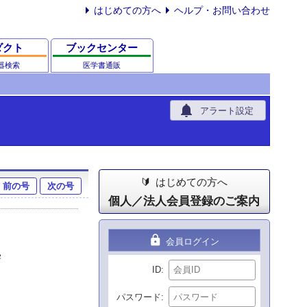
はじめての方へ
ヘルプ・お問い合わせ
ダクト
ブックセンター
器検索
医学書通販
notifications
アラート設定
はじめての方へ
前の号
次の号
個人／法人会員登録のご案内
lock
会員ログイン
学
ID
パスワード