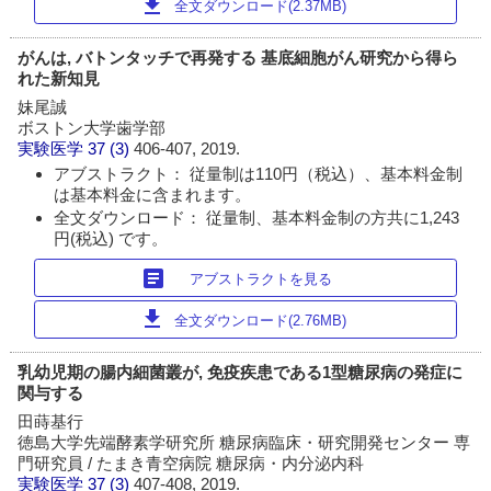
download
全文ダウンロード(2.37MB)
がんは, バトンタッチで再発する 基底細胞がん研究から得ら
れた新知見
妹尾誠
ボストン大学歯学部
実験医学
37 (3)
406-407, 2019.
アブストラクト： 従量制は110円（税込）、基本料金制
は基本料金に含まれます。
全文ダウンロード： 従量制、基本料金制の方共に1,243
円(税込) です。
article
アブストラクトを見る
download
全文ダウンロード(2.76MB)
乳幼児期の腸内細菌叢が, 免疫疾患である1型糖尿病の発症に
関与する
田蒔基行
徳島大学先端酵素学研究所 糖尿病臨床・研究開発センター 専
門研究員 / たまき青空病院 糖尿病・内分泌内科
実験医学
37 (3)
407-408, 2019.