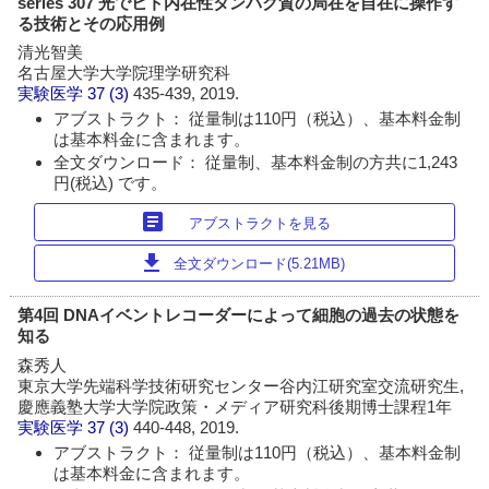
series 307 光でヒト内在性タンパク質の局在を自在に操作す
る技術とその応用例
清光智美
名古屋大学大学院理学研究科
実験医学
37 (3)
435-439, 2019.
アブストラクト： 従量制は110円（税込）、基本料金制
は基本料金に含まれます。
全文ダウンロード： 従量制、基本料金制の方共に1,243
円(税込) です。
article
アブストラクトを見る
download
全文ダウンロード(5.21MB)
第4回 DNAイベントレコーダーによって細胞の過去の状態を
知る
森秀人
東京大学先端科学技術研究センター谷内江研究室交流研究生,
慶應義塾大学大学院政策・メディア研究科後期博士課程1年
実験医学
37 (3)
440-448, 2019.
アブストラクト： 従量制は110円（税込）、基本料金制
は基本料金に含まれます。