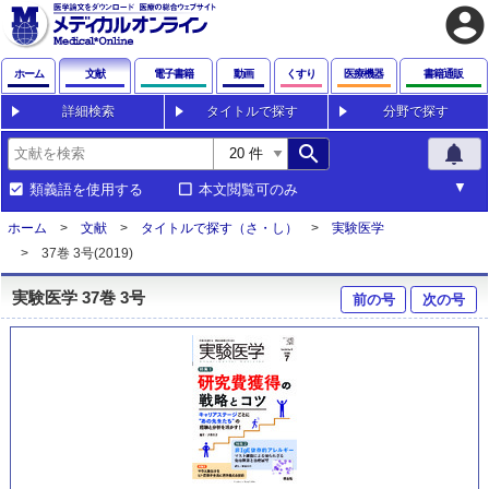
account_circle
ホーム
文献
電子書籍
動画
くすり
医療機器
書籍通販
詳細検索
タイトルで探す
分野で探す
search
notifications
類義語を使用する
本文閲覧可のみ
ホーム
文献
タイトルで探す（さ・し）
実験医学
37巻 3号(2019)
実験医学 37巻 3号
前の号
次の号