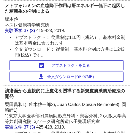
メトフォルミンの血糖降下作用は肝エネルギー低下に起因し
た糖新生の抑制による
坂本啓
ネスレ健康科学研究所
実験医学
37 (3)
419-423, 2019.
アブストラクト： 従量制は110円（税込）、基本料金制
は基本料金に含まれます。
全文ダウンロード： 従量制、基本料金制の方共に1,243
円(税込) です。
article
アブストラクトを見る
download
全文ダウンロード(5.07MB)
潰瘍面から直接的に上皮化を誘導する新規皮膚潰瘍治療法の
開発
栗田昌和1), 鈴木啓一郎2), Juan Carlos Izpisua Belmonte3), 岡
崎睦1)
1)東京大学医学部附属病院形成外科・美容外科, 2)大阪大学高
等共創研究院, 3)ソーク研究所遺伝子発現研究室
実験医学
37 (3)
425-428, 2019.