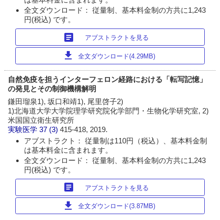
全文ダウンロード： 従量制、基本料金制の方共に1,243
円(税込) です。
article
アブストラクトを見る
download
全文ダウンロード(4.29MB)
自然免疫を担うインターフェロン経路における「転写記憶」
の発見とその制御機構解明
鎌田瑠泉1), 坂口和靖1), 尾里啓子2)
1)北海道大学大学院理学研究院化学部門・生物化学研究室, 2)
米国国立衛生研究所
実験医学
37 (3)
415-418, 2019.
アブストラクト： 従量制は110円（税込）、基本料金制
は基本料金に含まれます。
全文ダウンロード： 従量制、基本料金制の方共に1,243
円(税込) です。
article
アブストラクトを見る
download
全文ダウンロード(3.87MB)