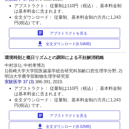
アブストラクト： 従量制は110円（税込）、基本料金制
は基本料金に含まれます。
全文ダウンロード： 従量制、基本料金制の方共に1,243
円(税込) です。
article
アブストラクトを見る
download
全文ダウンロード(6.54MB)
環境時刻と概日リズムとの調和による不妊解消戦略
中村渉1), 中村孝博2)
1)長崎大学大学院医歯薬学総合研究科加齢口腔生理学分野, 2)
明治大学農学部動物生理学研究室
実験医学
37 (3)
386-391, 2019.
アブストラクト： 従量制は110円（税込）、基本料金制
は基本料金に含まれます。
全文ダウンロード： 従量制、基本料金制の方共に1,243
円(税込) です。
article
アブストラクトを見る
download
全文ダウンロード(6.02MB)