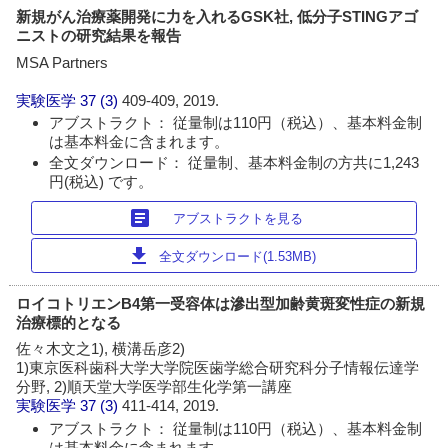
新規がん治療薬開発に力を入れるGSK社, 低分子STINGアゴ
ニストの研究結果を報告
MSA Partners
実験医学
37 (3)
409-409, 2019.
アブストラクト： 従量制は110円（税込）、基本料金制
は基本料金に含まれます。
全文ダウンロード： 従量制、基本料金制の方共に1,243
円(税込) です。
article
アブストラクトを見る
download
全文ダウンロード(1.53MB)
ロイコトリエンB4第一受容体は滲出型加齢黄斑変性症の新規
治療標的となる
佐々木文之1), 横溝岳彦2)
1)東京医科歯科大学大学院医歯学総合研究科分子情報伝達学
分野, 2)順天堂大学医学部生化学第一講座
実験医学
37 (3)
411-414, 2019.
アブストラクト： 従量制は110円（税込）、基本料金制
は基本料金に含まれます。