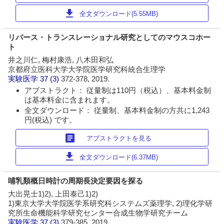
download
全文ダウンロード(5.55MB)
リバース・トランスレーショナル研究としてのマウスコホー
ト
井之川仁, 梅村康浩, 八木田和弘
京都府立医科大学大学院医学研究科統合生理学
実験医学
37 (3)
372-378, 2019.
アブストラクト： 従量制は110円（税込）、基本料金制
は基本料金に含まれます。
全文ダウンロード： 従量制、基本料金制の方共に1,243
円(税込) です。
article
アブストラクトを見る
download
全文ダウンロード(6.37MB)
哺乳類概日時計の周期長決定要因を探る
大出晃士1)2), 上田泰己1)2)
1)東京大学大学院医学系研究科システムズ薬理学, 2)理化学研
究所生命機能科学研究センター合成生物学研究チーム
実験医学
37 (3)
379-385, 2019.