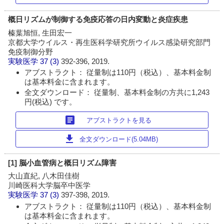
概日リズムが制御する免疫応答の日内変動と炎症疾患
榛葉旭恒, 生田宏一
京都大学ウイルス・再生医科学研究所ウイルス感染研究部門
免疫制御分野
実験医学
37 (3)
392-396, 2019.
アブストラクト： 従量制は110円（税込）、基本料金制
は基本料金に含まれます。
全文ダウンロード： 従量制、基本料金制の方共に1,243
円(税込) です。
article
アブストラクトを見る
download
全文ダウンロード(5.04MB)
[1] 脳小血管病と概日リズム障害
大山直紀, 八木田佳樹
川崎医科大学脳卒中医学
実験医学
37 (3)
397-398, 2019.
アブストラクト： 従量制は110円（税込）、基本料金制
は基本料金に含まれます。