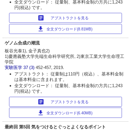
全文ダウンロード： 従量制、基本料金制の方共に1,243
円(税込) です。
article
アブストラクトを見る
download
全文ダウンロード(8.81MB)
ゲノム合成の潮流
板谷光泰1), 金子真也2)
1)慶應義塾大学先端生命科学研究所, 2)東京工業大学生命理工
学院
実験医学
37 (3)
452-457, 2019.
アブストラクト： 従量制は110円（税込）、基本料金制
は基本料金に含まれます。
全文ダウンロード： 従量制、基本料金制の方共に1,243
円(税込) です。
article
アブストラクトを見る
download
全文ダウンロード(6.40MB)
最終回 第5回 気をつけるとぐっとよくなるポイント