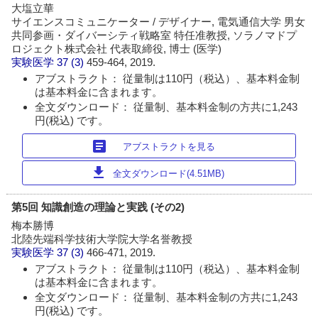
大塩立華
サイエンスコミュニケーター / デザイナー, 電気通信大学 男女
共同参画・ダイバーシティ戦略室 特任准教授, ソラノマドプ
ロジェクト株式会社 代表取締役, 博士 (医学)
実験医学
37 (3)
459-464, 2019.
アブストラクト： 従量制は110円（税込）、基本料金制
は基本料金に含まれます。
全文ダウンロード： 従量制、基本料金制の方共に1,243
円(税込) です。
article
アブストラクトを見る
download
全文ダウンロード(4.51MB)
第5回 知識創造の理論と実践 (その2)
梅本勝博
北陸先端科学技術大学院大学名誉教授
実験医学
37 (3)
466-471, 2019.
アブストラクト： 従量制は110円（税込）、基本料金制
は基本料金に含まれます。
全文ダウンロード： 従量制、基本料金制の方共に1,243
円(税込) です。