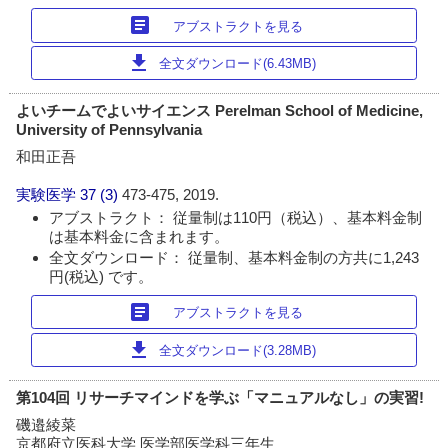
article
アブストラクトを見る
download
全文ダウンロード(6.43MB)
よいチームでよいサイエンス Perelman School of Medicine,
University of Pennsylvania
和田正吾
実験医学
37 (3)
473-475, 2019.
アブストラクト： 従量制は110円（税込）、基本料金制
は基本料金に含まれます。
全文ダウンロード： 従量制、基本料金制の方共に1,243
円(税込) です。
article
アブストラクトを見る
download
全文ダウンロード(3.28MB)
第104回 リサーチマインドを学ぶ「マニュアルなし」の実習!
磯邉綾菜
京都府立医科大学 医学部医学科三年生