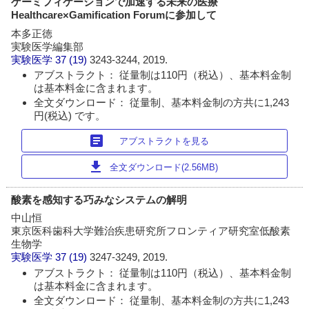
ゲーミフィケーションで加速する未来の医療
Healthcare×Gamification Forumに参加して
本多正徳
実験医学編集部
実験医学
37 (19)
3243-3244, 2019.
アブストラクト： 従量制は110円（税込）、基本料金制
は基本料金に含まれます。
全文ダウンロード： 従量制、基本料金制の方共に1,243
円(税込) です。
article
アブストラクトを見る
download
全文ダウンロード(2.56MB)
酸素を感知する巧みなシステムの解明
中山恒
東京医科歯科大学難治疾患研究所フロンティア研究室低酸素
生物学
実験医学
37 (19)
3247-3249, 2019.
アブストラクト： 従量制は110円（税込）、基本料金制
は基本料金に含まれます。
全文ダウンロード： 従量制、基本料金制の方共に1,243