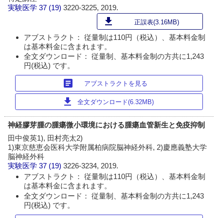
実験医学
37 (19)
3220-3225, 2019.
download
正誤表(3.16MB)
アブストラクト： 従量制は110円（税込）、基本料金制
は基本料金に含まれます。
全文ダウンロード： 従量制、基本料金制の方共に1,243
円(税込) です。
article
アブストラクトを見る
download
全文ダウンロード(6.32MB)
神経膠芽腫の腫瘍微小環境における腫瘍血管新生と免疫抑制
田中俊英1), 田村亮太2)
1)東京慈恵会医科大学附属柏病院脳神経外科, 2)慶應義塾大学
脳神経外科
実験医学
37 (19)
3226-3234, 2019.
アブストラクト： 従量制は110円（税込）、基本料金制
は基本料金に含まれます。
全文ダウンロード： 従量制、基本料金制の方共に1,243
円(税込) です。