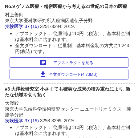
No.9 ゲノム医療・精密医療から考える21世紀の日本の医療
村上善則
東京大学医科学研究所人癌病因遺伝子分野
実験医学
37 (19)
3291-3294, 2019.
アブストラクト： 従量制は110円（税込）、基本料金制
は基本料金に含まれます。
全文ダウンロード： 従量制、基本料金制の方共に1,243
円(税込) です。
article
アブストラクトを見る
download
全文ダウンロード(4.73MB)
#3 大澤毅研究室 小さくても確実な成果の積み重ねにより, 新
たな領域を切り拓く
大澤毅
東京大学先端科学技術研究センター ニュートリオミクス・腫
瘍学分野
実験医学
37 (19)
3298-3299, 2019.
アブストラクト： 従量制は110円（税込）、基本料金制
は基本料金に含まれます。