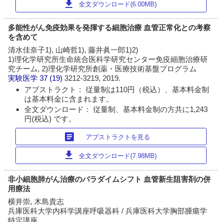
download
全文ダウンロード(6.00MB)
多能性がん免疫効果を発揮する細胞治療 血管正常化との考察
を含めて
清水佳奈子1), 山崎哲1), 藤井眞一郎1)2)
1)理化学研究所生命統合医科学研究センター免疫細胞治療研
究チーム, 2)理化学研究所創薬・医療技術基盤プログラム
実験医学
37 (19)
3212-3219, 2019.
アブストラクト： 従量制は110円（税込）、基本料金制
は基本料金に含まれます。
全文ダウンロード： 従量制、基本料金制の方共に1,243
円(税込) です。
article
アブストラクトを見る
download
全文ダウンロード(7.98MB)
非小細胞肺がん治療のパラダイムシフト 血管新生阻害剤の併
用療法
横井崇, 木島貴志
兵庫医科大学内科学講座呼吸器科 / 兵庫医科大学胸部腫瘍学
特定講座