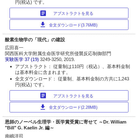
円(税込) です。
article
アブストラクトを見る
download
全文ダウンロード(3.76MB)
酸素生物学の「現代」の建設
広田喜一
関西医科大学附属生命医学研究所侵襲反応制御部門
実験医学
37 (19)
3249-3250, 2019.
アブストラクト： 従量制は110円（税込）、基本料金制
は基本料金に含まれます。
全文ダウンロード： 従量制、基本料金制の方共に1,243
円(税込) です。
article
アブストラクトを見る
download
全文ダウンロード(2.28MB)
恩師のノーベル生理学・医学賞受賞に寄せて ～Dr. William
"Bill" G. Kaelin Jr. 編～
南嶋洋司