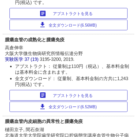
円(税込) です。
article
アブストラクトを見る
download
全文ダウンロード(6.56MB)
腫瘍血管の成熟化と腫瘍免疫
高倉伸幸
大阪大学微生物病研究所情報伝達分野
実験医学
37 (19)
3195-3200, 2019.
アブストラクト： 従量制は110円（税込）、基本料金制
は基本料金に含まれます。
全文ダウンロード： 従量制、基本料金制の方共に1,243
円(税込) です。
article
アブストラクトを見る
download
全文ダウンロード(6.52MB)
腫瘍血管内皮細胞の異常性と腫瘍免疫
樋田京子, 間石奈湖
北海道大学大学院歯学研究院口腔病態学講座血管生物分子病