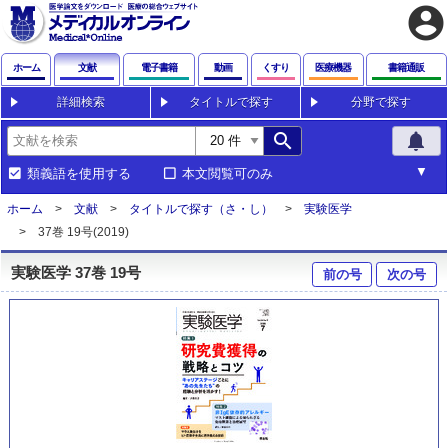
account_circle
ホーム
文献
電子書籍
動画
くすり
医療機器
書籍通販
詳細検索
タイトルで探す
分野で探す
search
notifications
類義語を使用する
本文閲覧可のみ
ホーム
文献
タイトルで探す（さ・し）
実験医学
37巻 19号(2019)
実験医学 37巻 19号
前の号
次の号