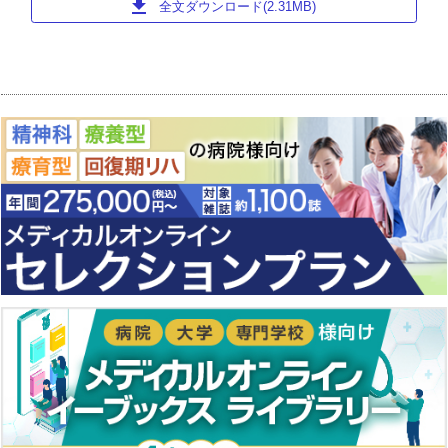
download
全文ダウンロード(2.31MB)