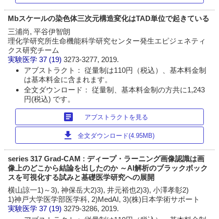
Mbスケールの染色体三次元構造変化はTAD単位で起きている
三浦尚, 平谷伊智朗
理化学研究所生命機能科学研究センター発生エピジェネティ
クス研究チーム
実験医学
37 (19)
3273-3277, 2019.
アブストラクト： 従量制は110円（税込）、基本料金制
は基本料金に含まれます。
全文ダウンロード： 従量制、基本料金制の方共に1,243
円(税込) です。
article
アブストラクトを見る
download
全文ダウンロード(4.95MB)
series 317 Grad-CAM : ディープ・ラーニング画像認識は画
像上のどこから結論を出したのか ～AI解析のブラックボック
スを可視化する試みと基礎医学研究への展開
横山諒一1)～3), 神保岳大2)3), 井元裕也2)3), 小澤孝彰2)
1)神戸大学医学部医学科, 2)MedAI, 3)(株)日本学術サポート
実験医学
37 (19)
3279-3286, 2019.