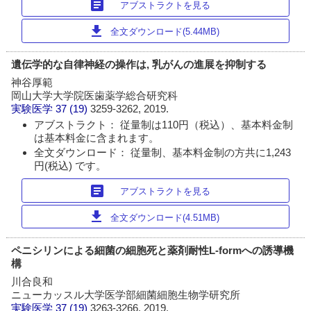
article
アブストラクトを見る
download
全文ダウンロード(5.44MB)
遺伝学的な自律神経の操作は, 乳がんの進展を抑制する
神谷厚範
岡山大学大学院医歯薬学総合研究科
実験医学
37 (19)
3259-3262, 2019.
アブストラクト： 従量制は110円（税込）、基本料金制
は基本料金に含まれます。
全文ダウンロード： 従量制、基本料金制の方共に1,243
円(税込) です。
article
アブストラクトを見る
download
全文ダウンロード(4.51MB)
ペニシリンによる細菌の細胞死と薬剤耐性L-formへの誘導機
構
川合良和
ニューカッスル大学医学部細菌細胞生物学研究所
実験医学
37 (19)
3263-3266, 2019.