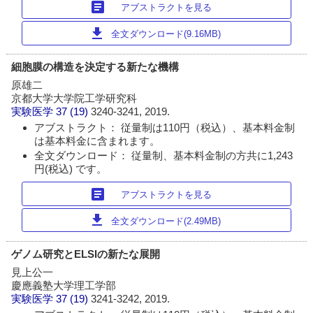
article
アブストラクトを見る
download
全文ダウンロード(9.16MB)
細胞膜の構造を決定する新たな機構
原雄二
京都大学大学院工学研究科
実験医学
37 (19)
3240-3241, 2019.
アブストラクト： 従量制は110円（税込）、基本料金制
は基本料金に含まれます。
全文ダウンロード： 従量制、基本料金制の方共に1,243
円(税込) です。
article
アブストラクトを見る
download
全文ダウンロード(2.49MB)
ゲノム研究とELSIの新たな展開
見上公一
慶應義塾大学理工学部
実験医学
37 (19)
3241-3242, 2019.