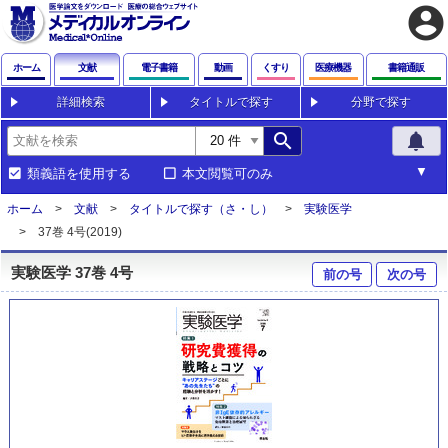
account_circle
ホーム
文献
電子書籍
動画
くすり
医療機器
書籍通販
詳細検索
タイトルで探す
分野で探す
search
notifications
類義語を使用する
本文閲覧可のみ
ホーム
文献
タイトルで探す（さ・し）
実験医学
37巻 4号(2019)
実験医学 37巻 4号
前の号
次の号