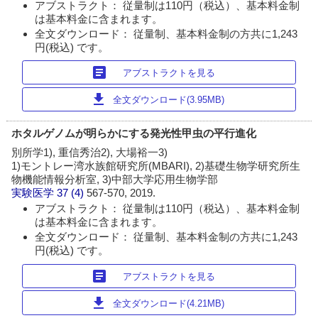
アブストラクト： 従量制は110円（税込）、基本料金制
は基本料金に含まれます。
全文ダウンロード： 従量制、基本料金制の方共に1,243
円(税込) です。
article
アブストラクトを見る
download
全文ダウンロード(3.95MB)
ホタルゲノムが明らかにする発光性甲虫の平行進化
別所学1), 重信秀治2), 大場裕一3)
1)モントレー湾水族館研究所(MBARI), 2)基礎生物学研究所生
物機能情報分析室, 3)中部大学応用生物学部
実験医学
37 (4)
567-570, 2019.
アブストラクト： 従量制は110円（税込）、基本料金制
は基本料金に含まれます。
全文ダウンロード： 従量制、基本料金制の方共に1,243
円(税込) です。
article
アブストラクトを見る
download
全文ダウンロード(4.21MB)