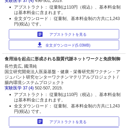
実験医学
37 (4)
496-501, 2019.
アブストラクト： 従量制は110円（税込）、基本料金制
は基本料金に含まれます。
全文ダウンロード： 従量制、基本料金制の方共に1,243
円(税込) です。
article
アブストラクトを見る
download
全文ダウンロード(5.03MB)
食用油を起点に形成される脂質代謝ネットワークと免疫制御
長竹貴広, 國澤純
国立研究開発法人医薬基盤・健康・栄養研究所ワクチン・ア
ジュバント研究センターワクチンマテリアルプロジェクト /
腸内環境システムプロジェクト
実験医学
37 (4)
502-507, 2019.
アブストラクト： 従量制は110円（税込）、基本料金制
は基本料金に含まれます。
全文ダウンロード： 従量制、基本料金制の方共に1,243
円(税込) です。
article
アブストラクトを見る