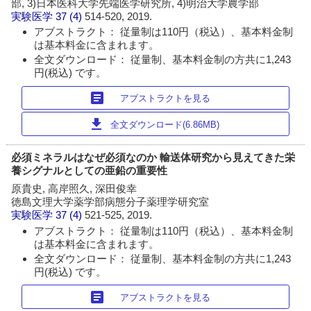
部, 3)日本医科大学先端医学研究所, 4)明治大学農学部
実験医学
37 (4)
514-520, 2019.
アブストラクト： 従量制は110円（税込）、基本料金制
は基本料金に含まれます。
全文ダウンロード： 従量制、基本料金制の方共に1,243
円(税込) です。
article
アブストラクトを見る
download
全文ダウンロード(6.86MB)
必須ミネラルはなぜ必須なのか 輸送体研究から見えてきた栄
養シグナルとしての亜鉛の重要性
原貴史, 高岸照久, 深田俊幸
徳島文理大学薬学部病態分子薬理学研究室
実験医学
37 (4)
521-525, 2019.
アブストラクト： 従量制は110円（税込）、基本料金制
は基本料金に含まれます。
全文ダウンロード： 従量制、基本料金制の方共に1,243
円(税込) です。
article
アブストラクトを見る