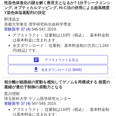
性染色体進化の謎を解く救世主となるか? 1分子シークエンシ
ング, オプティカルマッピング, Hi-C法の併用による超高精度
Y染色体塩基配列の決定
野澤昌文
首都大学東京 理学研究科生命科学専攻
実験医学
37 (4)
546-547, 2019.
アブストラクト： 従量制は110円（税込）、基本料金制
は基本料金に含まれます。
全文ダウンロード： 従量制、基本料金制の方共に1,243
円(税込) です。
article
アブストラクトを見る
download
全文ダウンロード(2.36MB)
相分離が細胞核の変動を感知してゲノムを再構成する 核質の
凝縮が遺伝子制御の原動力となる
黒川理樹
埼玉医科大学 ゲノム医学研究センター
実験医学
37 (4)
547-549, 2019.
アブストラクト： 従量制は110円（税込）、基本料金制
は基本料金に含まれます。