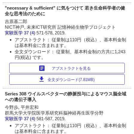
"necessary & sufficient" に気をつけて 若き生命科学者の健
全な思考法のために
吉原基二郎
NICT神戸, 未来ICT研究所 記憶神経生物学プロジェクト
実験医学
37 (4)
571-578, 2019.
アブストラクト： 従量制は110円（税込）、基本料金制
は基本料金に含まれます。
全文ダウンロード： 従量制、基本料金制の方共に1,243
円(税込) です。
article
アブストラクトを見る
download
全文ダウンロード(7.81MB)
Series 308 ウイルスベクターの静脈投与によるマウス脳全域
への遺伝子導入
今野歩, 平井宏和
群馬大学大学院医学系研究科脳神経再生医学分野
実験医学
37 (4)
581-587, 2019.
アブストラクト： 従量制は110円（税込）、基本料金制
は基本料金に含まれます。