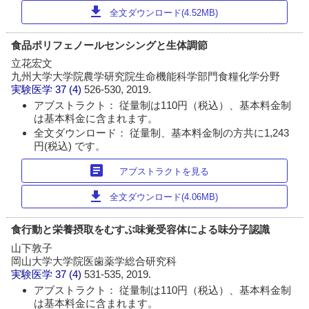
download
全文ダウンロード(4.52MB)
食品ポリフェノールセンシングと生体調節
立花宏文
九州大学大学院農学研究院生命機能科学部門食糧化学分野
実験医学
37 (4)
526-530, 2019.
アブストラクト： 従量制は110円（税込）、基本料金制
は基本料金に含まれます。
全文ダウンロード： 従量制、基本料金制の方共に1,243
円(税込) です。
article
アブストラクトを見る
download
全文ダウンロード(4.06MB)
食行動と栄養摂取をむすぶ味覚受容体による味分子認識
山下敦子
岡山大学大学院医歯薬学総合研究科
実験医学
37 (4)
531-535, 2019.
アブストラクト： 従量制は110円（税込）、基本料金制
は基本料金に含まれます。