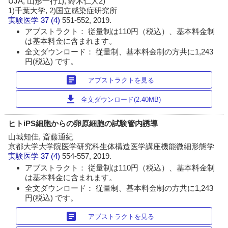
UJA, 山形一行1), 鈴木仁人2)
1)千葉大学, 2)国立感染症研究所
実験医学
37 (4)
551-552, 2019.
アブストラクト： 従量制は110円（税込）、基本料金制
は基本料金に含まれます。
全文ダウンロード： 従量制、基本料金制の方共に1,243
円(税込) です。
article
アブストラクトを見る
download
全文ダウンロード(2.40MB)
ヒトiPS細胞からの卵原細胞の試験管内誘導
山城知佳, 斎藤通紀
京都大学大学院医学研究科生体構造医学講座機能微細形態学
実験医学
37 (4)
554-557, 2019.
アブストラクト： 従量制は110円（税込）、基本料金制
は基本料金に含まれます。
全文ダウンロード： 従量制、基本料金制の方共に1,243
円(税込) です。
article
アブストラクトを見る