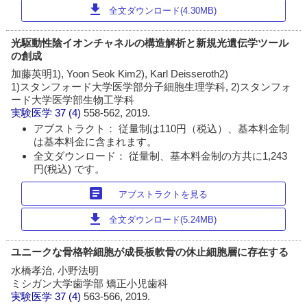
download
全文ダウンロード(4.30MB)
光駆動性陰イオンチャネルの構造解析と新規光遺伝学ツール
の創成
加藤英明1), Yoon Seok Kim2), Karl Deisseroth2)
1)スタンフォード大学医学部分子細胞生理学科, 2)スタンフォ
ード大学医学部生物工学科
実験医学
37 (4)
558-562, 2019.
アブストラクト： 従量制は110円（税込）、基本料金制
は基本料金に含まれます。
全文ダウンロード： 従量制、基本料金制の方共に1,243
円(税込) です。
article
アブストラクトを見る
download
全文ダウンロード(5.24MB)
ユニークな骨格幹細胞が成長板軟骨の休止細胞層に存在する
水橋孝治, 小野法明
ミシガン大学歯学部 矯正小児歯科
実験医学
37 (4)
563-566, 2019.