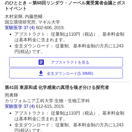
のひととき ～第68回リンダウ・ノーベル賞受賞者会議とポス
トイベント
木村栄輝, 内藤悠輔
国立環境研究所, マギル大学
実験医学
37 (4)
602-606, 2019.
アブストラクト： 従量制は110円（税込）、基本料金制
は基本料金に含まれます。
全文ダウンロード： 従量制、基本料金制の方共に1,243
円(税込) です。
article
アブストラクトを見る
download
全文ダウンロード(5.39MB)
第41回 東原和成 化学感覚の真理を嗅ぎ分ける探究者
岡勇輝
カリフォルニア工科大学 生物・生物工学科
実験医学
37 (4)
612-615, 2019.
アブストラクト： 従量制は110円（税込）、基本料金制
は基本料金に含まれます。
全文ダウンロード： 従量制、基本料金制の方共に1,243
円(税込) です。