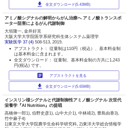
download
全文ダウンロード(5.43MB)
アミノ酸シグナルの解明からがん治療へ アミノ酸トランスポ
ーター阻害によるがん代謝制御
大垣隆一, 金井好克
大阪大学大学院医学系研究科生体システム薬理学
実験医学
37 (4)
508-513, 2019.
アブストラクト： 従量制は110円（税込）、基本料金制
は基本料金に含まれます。
全文ダウンロード： 従量制、基本料金制の方共に1,243
円(税込) です。
article
アブストラクトを見る
download
全文ダウンロード(5.65MB)
インスリン様シグナルと代謝制御性アミノ酸シグナル 次世代
栄養学『AI Nutrition』の提唱
高橋伸一郎1), 伯野史彦1), 山中大介1), 中林靖2), 豊島由香3),
竹中麻子4)
1)東京大学大学院農学生命科学研究科, 2)東洋大学総合情報学