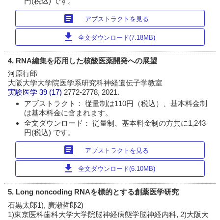
円(税込) です。
article
アブストラクトを見る
download
全文ダウンロード(7.18MB)
4. RNA編集を応用した核酸医薬開発への展望
河原行郎
大阪大学大学院医学系研究科神経遺伝子学教室
実験医学
39 (17)
2772-2778, 2021.
アブストラクト： 従量制は110円（税込）、基本料金制
は基本料金に含まれます。
全文ダウンロード： 従量制、基本料金制の方共に1,243
円(税込) です。
article
アブストラクトを見る
download
全文ダウンロード(6.10MB)
5. Long noncoding RNAを標的とする創薬医学研究
石黒太郎1), 廣瀬哲郎2)
1)東京医科歯科大学大学院脳神経病態学脳神経内科, 2)大阪大