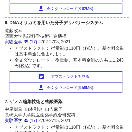
download
全文ダウンロード(8.62MB)
6. DNAオリガミを用いた分子デリバリーシステム
遠藤政幸
関西大学先端科学技術推進機構
実験医学
39 (17)
2702-2708, 2021.
アブストラクト： 従量制は110円（税込）、基本料金制
は基本料金に含まれます。
全文ダウンロード： 従量制、基本料金制の方共に1,243
円(税込) です。
article
アブストラクトを見る
download
全文ダウンロード(6.59MB)
7. ゲノム編集技術と核酸医薬
中尾樹希, 山本剛史, 山吉麻子
長崎大学大学院医歯薬学総合研究科
実験医学
39 (17)
2709-2715, 2021.
アブストラクト： 従量制は110円（税込）、基本料金制