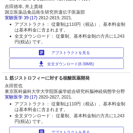
吉田徳幸, 井上貴雄
国立医薬品食品衛生研究所遺伝子医薬部
実験医学
39 (17)
2812-2819, 2021.
アブストラクト： 従量制は110円（税込）、基本料金制
は基本料金に含まれます。
全文ダウンロード： 従量制、基本料金制の方共に1,243
円(税込) です。
article
アブストラクトを見る
download
全文ダウンロード(8.39MB)
1. 筋ジストロフィーに対する核酸医薬開発
永田哲也
東京医科歯科大学大学院医歯学総合研究科脳神経病態学分野
実験医学
39 (17)
2820-2827, 2021.
アブストラクト： 従量制は110円（税込）、基本料金制
は基本料金に含まれます。
全文ダウンロード： 従量制、基本料金制の方共に1,243
円(税込) です。
article
アブストラクトを見る