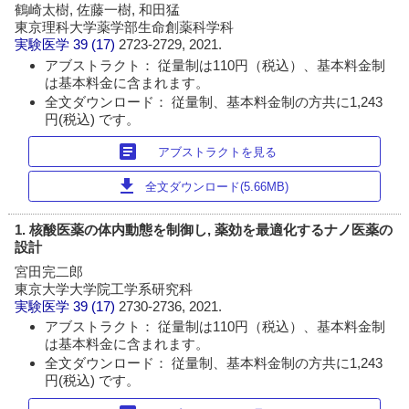
鶴崎太樹, 佐藤一樹, 和田猛
東京理科大学薬学部生命創薬科学科
実験医学
39 (17)
2723-2729, 2021.
アブストラクト： 従量制は110円（税込）、基本料金制
は基本料金に含まれます。
全文ダウンロード： 従量制、基本料金制の方共に1,243
円(税込) です。
article
アブストラクトを見る
download
全文ダウンロード(5.66MB)
1. 核酸医薬の体内動態を制御し, 薬効を最適化するナノ医薬の
設計
宮田完二郎
東京大学大学院工学系研究科
実験医学
39 (17)
2730-2736, 2021.
アブストラクト： 従量制は110円（税込）、基本料金制
は基本料金に含まれます。
全文ダウンロード： 従量制、基本料金制の方共に1,243
円(税込) です。