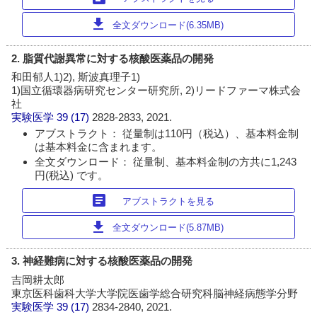
download
全文ダウンロード(6.35MB)
2. 脂質代謝異常に対する核酸医薬品の開発
和田郁人1)2), 斯波真理子1)
1)国立循環器病研究センター研究所, 2)リードファーマ株式会
社
実験医学
39 (17)
2828-2833, 2021.
アブストラクト： 従量制は110円（税込）、基本料金制
は基本料金に含まれます。
全文ダウンロード： 従量制、基本料金制の方共に1,243
円(税込) です。
article
アブストラクトを見る
download
全文ダウンロード(5.87MB)
3. 神経難病に対する核酸医薬品の開発
吉岡耕太郎
東京医科歯科大学大学院医歯学総合研究科脳神経病態学分野
実験医学
39 (17)
2834-2840, 2021.