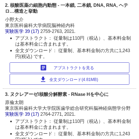
2. 核酸医薬の細胞内動態 - 一本鎖, 二本鎖, DNA, RNA, ヘテ
ロ…構造と挙動
小野大介
東京医科歯科大学病院脳神経内科
実験医学
39 (17)
2759-2763, 2021.
アブストラクト： 従量制は110円（税込）、基本料金制
は基本料金に含まれます。
全文ダウンロード： 従量制、基本料金制の方共に1,243
円(税込) です。
article
アブストラクトを見る
download
全文ダウンロード(4.81MB)
3. ヌクレアーゼ/核酸分解酵素 - RNase Hを中心に
原倫太朗
東京医科歯科大学大学院医歯学総合研究科脳神経病態学分野
実験医学
39 (17)
2764-2771, 2021.
アブストラクト： 従量制は110円（税込）、基本料金制
は基本料金に含まれます。
全文ダウンロード： 従量制、基本料金制の方共に1,243