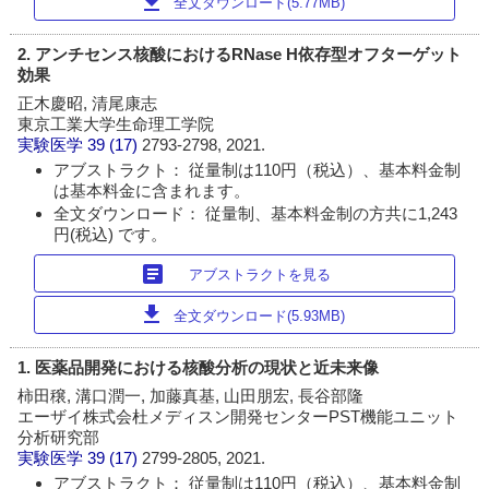
download
全文ダウンロード(5.77MB)
2. アンチセンス核酸におけるRNase H依存型オフターゲット
効果
正木慶昭, 清尾康志
東京工業大学生命理工学院
実験医学
39 (17)
2793-2798, 2021.
アブストラクト： 従量制は110円（税込）、基本料金制
は基本料金に含まれます。
全文ダウンロード： 従量制、基本料金制の方共に1,243
円(税込) です。
article
アブストラクトを見る
download
全文ダウンロード(5.93MB)
1. 医薬品開発における核酸分析の現状と近未来像
柿田穣, 溝口潤一, 加藤真基, 山田朋宏, 長谷部隆
エーザイ株式会杜メディスン開発センターPST機能ユニット
分析研究部
実験医学
39 (17)
2799-2805, 2021.
アブストラクト： 従量制は110円（税込）、基本料金制