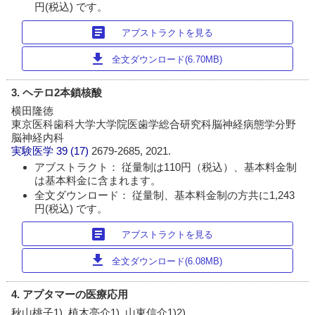
円(税込) です。
article
アブストラクトを見る
download
全文ダウンロード(6.70MB)
3. ヘテロ2本鎖核酸
横田隆徳
東京医科歯科大学大学院医歯学総合研究科脳神経病態学分野
脳神経内科
実験医学
39 (17)
2679-2685, 2021.
アブストラクト： 従量制は110円（税込）、基本料金制
は基本料金に含まれます。
全文ダウンロード： 従量制、基本料金制の方共に1,243
円(税込) です。
article
アブストラクトを見る
download
全文ダウンロード(6.08MB)
4. アプタマーの医療応用
秋山桃子1), 植木亮介1), 山東信介1)2)