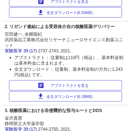
article
アブストラクトを見る
download
全文ダウンロード(6.55MB)
2. リガンド連結による受容体介在の核酸医薬デリバリー
宮田健一, 余郷能紀
武田薬品工業株式会社リサーチニューロサイエンス創薬ユニ
ット
実験医学
39 (17)
2737-2743, 2021.
アブストラクト： 従量制は110円（税込）、基本料金制
は基本料金に含まれます。
全文ダウンロード： 従量制、基本料金制の方共に1,243
円(税込) です。
article
アブストラクトを見る
download
全文ダウンロード(6.19MB)
3. 核酸医薬における非侵襲的な投与ルートとDDS
金沢貴憲
静岡県立大学薬学部
実験医学
39 (17)
2744-2750, 2021.