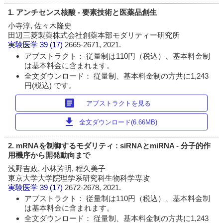
1. アンチセンス核酸 - 要素技術と医薬品創生
小寺淳, 佐々木隆史
田辺三菱製薬株式会社創薬本部モダリティー研究所
実験医学
39 (17)
2665-2671, 2021.
アブストラクト： 従量制は110円（税込）、基本料金制
は基本料金に含まれます。
全文ダウンロード： 従量制、基本料金制の方共に1,243
円(税込) です。
article
アブストラクトを見る
download
全文ダウンロード(6.66MB)
2. mRNAを制御するモダリティ : siRNAとmiRNA - 分子的作
用機序から開発動向まで
浅野吉政, 小林芳明, 程久美子
東京大学大学院理学系研究科生物科学専攻
実験医学
39 (17)
2672-2678, 2021.
アブストラクト： 従量制は110円（税込）、基本料金制
は基本料金に含まれます。
全文ダウンロード： 従量制、基本料金制の方共に1,243