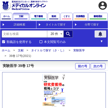
account_circle
ホーム
文献
電子書籍
動画
くすり
医療機器
書籍通販
詳細検索
タイトルで探す
分野で探す
search
notifications
類義語を使用する
本文閲覧可のみ
ホーム
文献
タイトルで探す（さ・し）
実験医学
39巻 17号(2021)
実験医学 39巻 17号
前の号
次の号