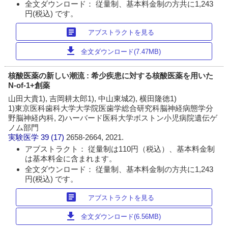
全文ダウンロード： 従量制、基本料金制の方共に1,243
円(税込) です。
article
アブストラクトを見る
download
全文ダウンロード(7.47MB)
核酸医薬の新しい潮流 : 希少疾患に対する核酸医薬を用いた
N-of-1+創薬
山田大貴1), 吉岡耕太郎1), 中山東城2), 横田隆徳1)
1)東京医科歯科大学大学院医歯学総合研究科脳神経病態学分
野脳神経内科, 2)ハーバード医科大学ボストン小児病院遺伝ゲ
ノム部門
実験医学
39 (17)
2658-2664, 2021.
アブストラクト： 従量制は110円（税込）、基本料金制
は基本料金に含まれます。
全文ダウンロード： 従量制、基本料金制の方共に1,243
円(税込) です。
article
アブストラクトを見る
download
全文ダウンロード(6.56MB)