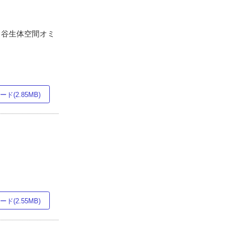
中谷生体空間オミ
ド(2.85MB)
ド(2.55MB)