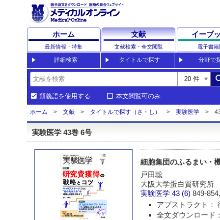
ホーム
文献
イーブ
最新情報・特集
文献検索・全文閲覧
電子書籍
詳細検索
タイトルで探す
分野で
sea
類義語を使用する
本文閲覧可のみ
ホーム
文献
タイトルで探す（さ・し）
実験医学
4
実験医学 43巻 6号
細胞集団のふるまい・
戸田聡
大阪大学蛋白質研究所
実験医学
43 (6)
849-854,
アブストラクト： 
全文ダウンロード： 