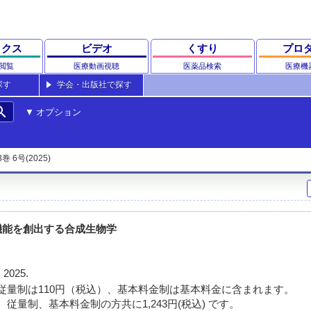
ックス
ビデオ
くすり
プロ
閲覧
医療動画視聴
医薬品検索
医療機
探す
学会・出版社で探す
rch
オプション
3巻 6号(2025)
機能を創出する合成生物学
 2025.
従量制は110円（税込）、基本料金制は基本料金に含まれます。
従量制、基本料金制の方共に1,243円(税込) です。