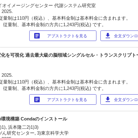
イオイメージングセンター 代謝システム研究室
 2025.
従量制は110円（税込）、基本料金制は基本料金に含まれます。
従量制、基本料金制の方共に1,243円(税込) です。
article
download
アブストラクトを見る
全文ダウンロー
変化を可視化 過去最大級の脳領域シングルセル・トランスクリプト
 2025.
従量制は110円（税込）、基本料金制は基本料金に含まれます。
従量制、基本料金制の方共に1,243円(税込) です。
article
download
アブストラクトを見る
全文ダウンロー
環境構築 Condaのインストール
1), 浜本隆二2)1)3)
立がん研究センター, 3)東京科学大学