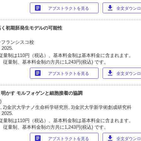
article
download
アブストラクトを見る
全文ダウンロー
拓く初期胚発生モデルの可能性
ンフランシスコ校
 2025.
従量制は110円（税込）、基本料金制は基本料金に含まれます。
従量制、基本料金制の方共に1,243円(税込) です。
article
download
アブストラクトを見る
全文ダウンロー
明かす モルフォゲンと細胞接着の協調
)
, 2)金沢大学ナノ生命科学研究所, 3)金沢大学新学術創成研究科
 2025.
従量制は110円（税込）、基本料金制は基本料金に含まれます。
従量制、基本料金制の方共に1,243円(税込) です。
article
download
アブストラクトを見る
全文ダウンロー