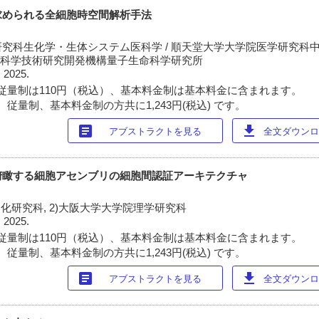
求められる全細胞時空間解析手法
究科生化学・生体システム医科学 / 順天堂大学大学院医学研究科
量子科学技術研究開発機構量子生命科学研究所
 2025.
従量制は110円（税込）、基本料金制は基本料金に含まれます。
従量制、基本料金制の方共に1,243円(税込) です。
article
download
アブストラクトを見る
全文ダウンロー
俯瞰する細胞アセンブリの細胞間認証アーキテクチャ
化研究科, 2)大阪大学大学院理学研究科
 2025.
従量制は110円（税込）、基本料金制は基本料金に含まれます。
従量制、基本料金制の方共に1,243円(税込) です。
article
download
アブストラクトを見る
全文ダウンロー