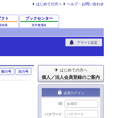
はじめての方へ
ヘルプ・お問い合わせ
ダクト
ブックセンター
器検索
医学書通販
notifications
アラート設定
はじめての方へ
前の号
次の号
個人／法人会員登録のご案内
lock
会員ログイン
ID
パスワード