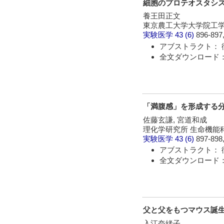
細胞のプロテオスタシスを
養王田正文
東京農工大学大学院工
実験医学
43 (6)
896-897,
アブストラクト： 
全文ダウンロード： 
「満腹感」を形成する
佐藤玄謙, 宮道和成
理化学研究所 生命機能
実験医学
43 (6)
897-898,
アブストラクト： 
全文ダウンロード： 
父と父をもつマウス誕生
入江奈緒子