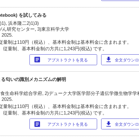
r Notebook) を試してみる
1), 浜本隆二2)1)3)
立がん研究センター, 3)東京科学大学
 2025.
従量制は110円（税込）、基本料金制は基本料金に含まれます。
従量制、基本料金制の方共に1,243円(税込) です。
article
download
アブストラクトを見る
全文ダウンロー
よる匂いの識別メカニズムの解明
薬食生命科学総合学府, 2)デューク大学医学部分子遺伝学微生物学学
 2025.
従量制は110円（税込）、基本料金制は基本料金に含まれます。
従量制、基本料金制の方共に1,243円(税込) です。
article
download
アブストラクトを見る
全文ダウンロー