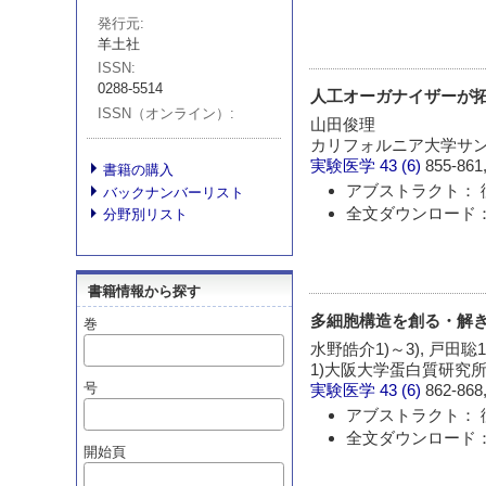
発行元
羊土社
ISSN
0288-5514
人工オーガナイザーが
ISSN（オンライン）
山田俊理
カリフォルニア大学サ
実験医学
43 (6)
855-861,
書籍の購入
アブストラクト： 
バックナンバーリスト
全文ダウンロード： 
分野別リスト
書籍情報から探す
多細胞構造を創る・解き
巻
水野皓介1)～3), 戸田聡1
1)大阪大学蛋白質研究所
号
実験医学
43 (6)
862-868,
アブストラクト： 
全文ダウンロード： 
開始頁