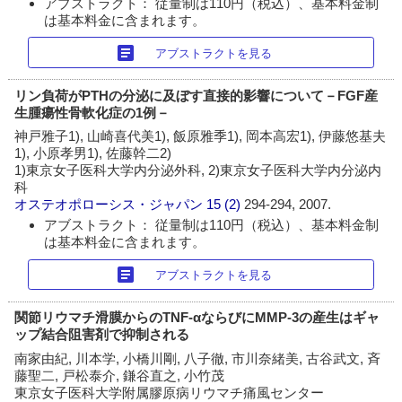
アブストラクト： 従量制は110円（税込）、基本料金制
は基本料金に含まれます。
article
アブストラクトを見る
リン負荷がPTHの分泌に及ぼす直接的影響について－FGF産
生腫瘍性骨軟化症の1例－
神戸雅子1), 山崎喜代美1), 飯原雅季1), 岡本高宏1), 伊藤悠基夫
1), 小原孝男1), 佐藤幹二2)
1)東京女子医科大学内分泌外科, 2)東京女子医科大学内分泌内
科
オステオポローシス・ジャパン
15 (2)
294-294, 2007.
アブストラクト： 従量制は110円（税込）、基本料金制
は基本料金に含まれます。
article
アブストラクトを見る
関節リウマチ滑膜からのTNF-αならびにMMP-3の産生はギャ
ップ結合阻害剤で抑制される
南家由紀, 川本学, 小橋川剛, 八子徹, 市川奈緒美, 古谷武文, 斉
藤聖二, 戸松泰介, 鎌谷直之, 小竹茂
東京女子医科大学附属膠原病リウマチ痛風センター