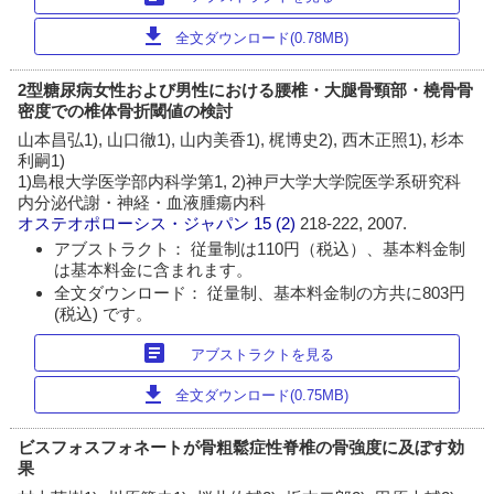
download
全文ダウンロード(0.78MB)
2型糖尿病女性および男性における腰椎・大腿骨頸部・橈骨骨
密度での椎体骨折閾値の検討
山本昌弘1), 山口徹1), 山内美香1), 梶博史2), 西木正照1), 杉本
利嗣1)
1)島根大学医学部内科学第1, 2)神戸大学大学院医学系研究科
内分泌代謝・神経・血液腫瘍内科
オステオポローシス・ジャパン
15 (2)
218-222, 2007.
アブストラクト： 従量制は110円（税込）、基本料金制
は基本料金に含まれます。
全文ダウンロード： 従量制、基本料金制の方共に803円
(税込) です。
article
アブストラクトを見る
download
全文ダウンロード(0.75MB)
ビスフォスフォネートが骨粗鬆症性脊椎の骨強度に及ぼす効
果