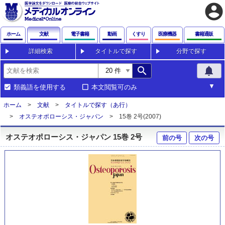
account_circle
ホーム
文献
電子書籍
動画
くすり
医療機器
書籍通販
詳細検索
タイトルで探す
分野で探す
search
notifications
類義語を使用する
本文閲覧可のみ
ホーム
文献
タイトルで探す（あ行）
オステオポローシス・ジャパン
15巻 2号(2007)
オステオポローシス・ジャパン 15巻 2号
前の号
次の号