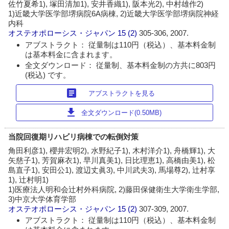
佐竹夏希1), 塚田清加1), 安井香織1), 阪本光2), 中村雄作2)
1)近畿大学医学部堺病院6A病棟, 2)近畿大学医学部堺病院神経
内科
オステオポローシス・ジャパン
15 (2)
305-306, 2007.
アブストラクト： 従量制は110円（税込）、基本料金制
は基本料金に含まれます。
全文ダウンロード： 従量制、基本料金制の方共に803円
(税込) です。
article
アブストラクトを見る
download
全文ダウンロード(0.50MB)
当院回復期リハビリ病棟での転倒対策
角田利彦1), 櫻井宏明2), 水野紀子1), 木村洋介1), 舟橋輝1), 大
矢慈子1), 芳賀麻衣1), 早川真美1), 日比理恵1), 高橋由美1), 松
島直子1), 安田公1), 渡辺丈眞3), 中川武夫3), 馬場尊2), 辻村享
1), 辻村明1)
1)医療法人明和会辻村外科病院, 2)藤田保健衛生大学衛生学部,
3)中京大学体育学部
オステオポローシス・ジャパン
15 (2)
307-309, 2007.
アブストラクト： 従量制は110円（税込）、基本料金制