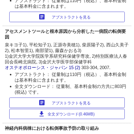
アブストラクト： 従量制は110円（税込）、基本料金制
は基本料金に含まれます。
article
アブストラクトを見る
アセスメントツールと根本原因から分析した一病院の転倒要
因
泉キヨ子1), 平松知子1), 正源寺美穂1), 柴原陽子2), 西山久美子
2), 松本智里1), 南部望1), 藤森かおる3)
1)金沢大学大学院医学系研究科保健学専攻, 2)特別医療法人春
回会長崎北病院, 3)金沢大学医学部保健学科
オステオポローシス・ジャパン
15 (2)
303-304, 2007.
アブストラクト： 従量制は110円（税込）、基本料金制
は基本料金に含まれます。
全文ダウンロード： 従量制、基本料金制の方共に803円
(税込) です。
article
アブストラクトを見る
download
全文ダウンロード(0.46MB)
神経内科病棟における転倒事故予防の取り組み