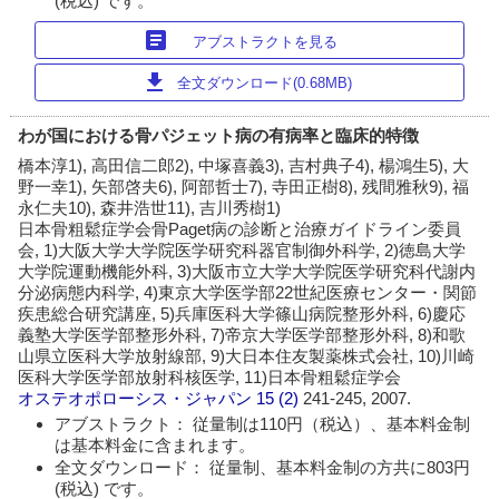
(税込) です。
article
アブストラクトを見る
download
全文ダウンロード(0.68MB)
わが国における骨パジェット病の有病率と臨床的特徴
橋本淳1), 高田信二郎2), 中塚喜義3), 吉村典子4), 楊鴻生5), 大
野一幸1), 矢部啓夫6), 阿部哲士7), 寺田正樹8), 残間雅秋9), 福
永仁夫10), 森井浩世11), 吉川秀樹1)
日本骨粗鬆症学会骨Paget病の診断と治療ガイドライン委員
会, 1)大阪大学大学院医学研究科器官制御外科学, 2)徳島大学
大学院運動機能外科, 3)大阪市立大学大学院医学研究科代謝内
分泌病態内科学, 4)東京大学医学部22世紀医療センター・関節
疾患総合研究講座, 5)兵庫医科大学篠山病院整形外科, 6)慶応
義塾大学医学部整形外科, 7)帝京大学医学部整形外科, 8)和歌
山県立医科大学放射線部, 9)大日本住友製薬株式会社, 10)川崎
医科大学医学部放射科核医学, 11)日本骨粗鬆症学会
オステオポローシス・ジャパン
15 (2)
241-245, 2007.
アブストラクト： 従量制は110円（税込）、基本料金制
は基本料金に含まれます。
全文ダウンロード： 従量制、基本料金制の方共に803円
(税込) です。