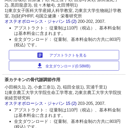
2), 黒田龍彦3), 佐々木敏4), 太田博明1)
1)東京女子医科大学産婦人科学教室, 2)東京大学生物統計学教
室, 3)(財)PHRF, 4)国立健康・栄養研究所
オステオポローシス・ジャパン
15 (2)
200-202, 2007.
アブストラクト： 従量制は110円（税込）、基本料金制
は基本料金に含まれます。
全文ダウンロード： 従量制、基本料金制の方共に803円
(税込) です。
article
アブストラクトを見る
download
全文ダウンロード(0.58MB)
茶カテキンの骨代謝調節作用
小田桐久1), 2), 小倉三奈1), 2), 稲田全規1), 宮浦千里1)
1)東京農工大学大学院生命工学専攻, 2)東京農工大学大学院技
術経営研究科
オステオポローシス・ジャパン
15 (2)
203-205, 2007.
アブストラクト： 従量制は110円（税込）、基本料金制
は基本料金に含まれます。
全文ダウンロード： 従量制、基本料金制の方共に803円
(税込) です。