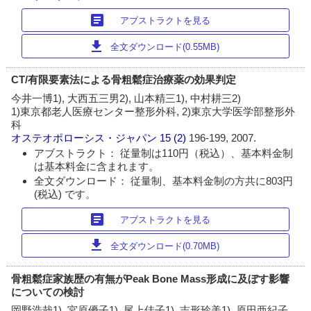
article
アブストラクトを見る
download
全文ダウンロード(0.55MB)
CT/有限要素法による骨粗鬆症治療薬の効果判定
今井一博1), 大西五三男2), 山本精三1), 中村耕三2)
1)東京都老人医療センター整形外科, 2)東京大学医学部整形外
科
オステオポローシス・ジャパン
15 (2)
196-199, 2007.
アブストラクト： 従量制は110円（税込）、基本料金制
は基本料金に含まれます。
全文ダウンロード： 従量制、基本料金制の方共に803円
(税込) です。
article
アブストラクトを見る
download
全文ダウンロード(0.70MB)
骨粗鬆症家族歴の有無がPeak Bone Mass形成に及ぼす影響
についての検討
岡野浩哉1), 宮原優子1), 尾上佳子1), 吉形玲美1), 原田亜紀子