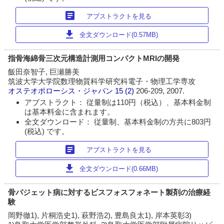
article
アブストラクトを見る
download
全文ダウンロード(0.57MB)
指骨海綿骨三次元構造計測用コンパクトMRIの開発
飯田奈智子, 巨瀬勝美
筑波大学大学院数理物質科学研究科電子・物理工学専攻
オステオポローシス・ジャパン
15 (2)
206-209, 2007.
アブストラクト： 従量制は110円（税込）、基本料金制
は基本料金に含まれます。
全文ダウンロード： 従量制、基本料金制の方共に803円
(税込) です。
article
アブストラクトを見る
download
全文ダウンロード(0.66MB)
骨パジェット病に対するビスフォスフォネート製剤の治療経
験
岡野徹1), 片桐浩史1), 萩野浩2), 豊島良太1), 岸本英彰3)