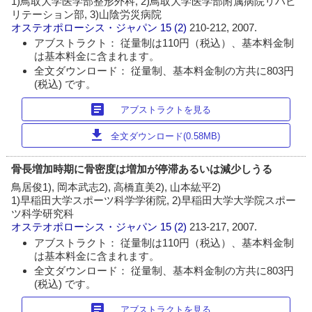
1)鳥取大学医学部整形外科, 2)鳥取大学医学部附属病院リハビ
リテーション部, 3)山陰労災病院
オステオポローシス・ジャパン
15 (2)
210-212, 2007.
アブストラクト： 従量制は110円（税込）、基本料金制
は基本料金に含まれます。
全文ダウンロード： 従量制、基本料金制の方共に803円
(税込) です。
article
アブストラクトを見る
download
全文ダウンロード(0.58MB)
骨長増加時期に骨密度は増加が停滞あるいは減少しうる
鳥居俊1), 岡本武志2), 高橋直美2), 山本紘平2)
1)早稲田大学スポーツ科学学術院, 2)早稲田大学大学院スポー
ツ科学研究科
オステオポローシス・ジャパン
15 (2)
213-217, 2007.
アブストラクト： 従量制は110円（税込）、基本料金制
は基本料金に含まれます。
全文ダウンロード： 従量制、基本料金制の方共に803円
(税込) です。
article
アブストラクトを見る