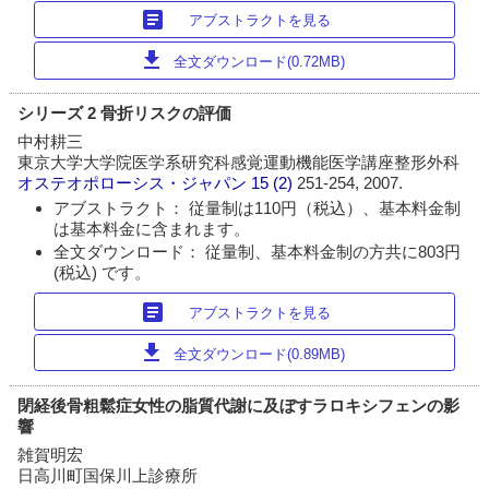
article
アブストラクトを見る
download
全文ダウンロード(0.72MB)
シリーズ 2 骨折リスクの評価
中村耕三
東京大学大学院医学系研究科感覚運動機能医学講座整形外科
オステオポローシス・ジャパン
15 (2)
251-254, 2007.
アブストラクト： 従量制は110円（税込）、基本料金制
は基本料金に含まれます。
全文ダウンロード： 従量制、基本料金制の方共に803円
(税込) です。
article
アブストラクトを見る
download
全文ダウンロード(0.89MB)
閉経後骨粗鬆症女性の脂質代謝に及ぼすラロキシフェンの影
響
雑賀明宏
日高川町国保川上診療所