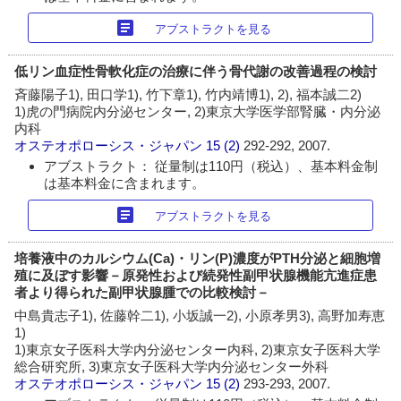
article
アブストラクトを見る
低リン血症性骨軟化症の治療に伴う骨代謝の改善過程の検討
斉藤陽子1), 田口学1), 竹下章1), 竹内靖博1), 2), 福本誠二2)
1)虎の門病院内分泌センター, 2)東京大学医学部腎臓・内分泌
内科
オステオポローシス・ジャパン
15 (2)
292-292, 2007.
アブストラクト： 従量制は110円（税込）、基本料金制
は基本料金に含まれます。
article
アブストラクトを見る
培養液中のカルシウム(Ca)・リン(P)濃度がPTH分泌と細胞増
殖に及ぼす影響－原発性および続発性副甲状腺機能亢進症患
者より得られた副甲状腺腫での比較検討－
中島貴志子1), 佐藤幹二1), 小坂誠一2), 小原孝男3), 高野加寿恵
1)
1)東京女子医科大学内分泌センター内科, 2)東京女子医科大学
総合研究所, 3)東京女子医科大学内分泌センター外科
オステオポローシス・ジャパン
15 (2)
293-293, 2007.