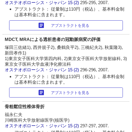
オステオポローシス・ジャパン
15 (2)
295-295, 2007.
アブストラクト： 従量制は110円（税込）、基本料金制
は基本料金に含まれます。
article
アブストラクトを見る
MDCT, MRAによる透析患者の冠動脈病変の評価
塚田三佐緒1), 西井規子2), 桑鶴良平2), 三橋紀夫2), 秋葉隆3),
新田孝作1)
1)東京女子医科大学第四内科, 2)東京女子医科大学放射線科, 3)
東京女子医科大学血液浄化療法科
オステオポローシス・ジャパン
15 (2)
296-296, 2007.
アブストラクト： 従量制は110円（税込）、基本料金制
は基本料金に含まれます。
article
アブストラクトを見る
骨粗鬆症性椎体骨折
福永仁夫
川崎医科大学放射線医学(核医学)
オステオポローシス・ジャパン
15 (2)
297-297, 2007.