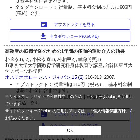
は基本料金に含まれます。
全文ダウンロード： 従量制、基本料金制の方共に803円
(税込) です。
article
アブストラクトを見る
download
全文ダウンロード(0.60MB)
高齢者の転倒予防のための1年間の多面的運動介入の効果
朴眩泰1), 2), 小松泰喜1), 朴相甲2), 武藤芳照1)
1)東京大学大学院教育学研究科身体教育学講座, 2)韓国東亜大
学スポーツ科学部
オステオポローシス・ジャパン
15 (2)
310-313, 2007.
アブストラクト： 従量制は110円（税込）、基本料金制
は基本料金に含まれます。
全文ダウンロード： 従量制、基本料金制の方共に803円
当サイトでは、サイトの利便性向上のため、クッキー(Cookie)を使用し
(税込) です。
ています。
サイトのクッキー(Cookie)の使用に関しては、「
個人情報保護方針
」を
article
アブストラクトを見る
お読みください。
download
全文ダウンロード(0.60MB)
OK