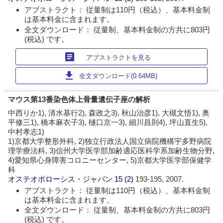
アブストラクト： 従量制は110円（税込）、基本料金制
は基本料金に含まれます。
全文ダウンロード： 従量制、基本料金制の方共に803円
(税込) です。
article
アブストラクトを見る
download
全文ダウンロード(0.64MB)
マウス第13番染色体上骨量遺伝子座の解析
中西りか1), 清水基行2), 森政之3), 秋山治彦1), 大槻文悟1), 奥
平修三1), 橋本麻衣子3), 樋口京一3), 細川昌則4), 坪山直生5),
中村孝志1)
1)京都大学整形外科, 2)独立行政法人国立病院機構宇多野病院
理学療法科, 3)信州大学医学部加齢適応医科学系加齢生物分野,
4)愛知県心身障害コロニーセンター, 5)京都大学医学部保健学
科
オステオポローシス・ジャパン
15 (2)
193-195, 2007.
アブストラクト： 従量制は110円（税込）、基本料金制
は基本料金に含まれます。
全文ダウンロード： 従量制、基本料金制の方共に803円
(税込) です。