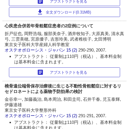
article
アブストラクトを見る
download
全文ダウンロード(0.31MB)
心疾患合併若年骨粗鬆症患者の2症例について
折戸征也, 岡野浩哉, 服部美奈子, 酒井牧知子, 大原真美, 清水真
弓, 三雲美穂, 宮原優子, 吉形玲美, 武者稚枝子, 太田博明
東京女子医科大学産婦人科学教室
オステオポローシス・ジャパン
15 (2)
290-290, 2007.
アブストラクト： 従量制は110円（税込）、基本料金制
は基本料金に含まれます。
article
アブストラクトを見る
橈骨遠位端骨保存治療後に生じる不動性骨粗鬆症に対するリ
セドロネートによる薬物予防効果の検討
金谷幸一, 加藤義治, 島本周治, 和田圭司, 石井千春, 児玉泰輝,
伊藤達雄
東京女子医科大学整形外科
オステオポローシス・ジャパン
15 (2)
291-291, 2007.
アブストラクト： 従量制は110円（税込）、基本料金制
は基本料金に含まれます。