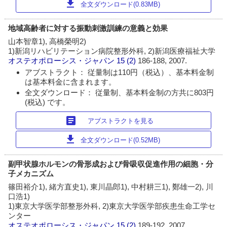
download
全文ダウンロード(0.83MB)
地域高齢者に対する振動刺激訓練の意義と効果
山本智章1), 高橋榮明2)
1)新潟リハビリテーション病院整形外科, 2)新潟医療福祉大学
オステオポローシス・ジャパン
15 (2)
186-188, 2007.
アブストラクト： 従量制は110円（税込）、基本料金制
は基本料金に含まれます。
全文ダウンロード： 従量制、基本料金制の方共に803円
(税込) です。
article
アブストラクトを見る
download
全文ダウンロード(0.52MB)
副甲状腺ホルモンの骨形成および骨吸収促進作用の細胞・分
子メカニズム
篠田裕介1), 緒方直史1), 東川晶郎1), 中村耕三1), 鄭雄一2), 川
口浩1)
1)東京大学医学部整形外科, 2)東京大学医学部疾患生命工学セ
ンター
オステオポローシス・ジャパン
15 (2)
189-192, 2007.