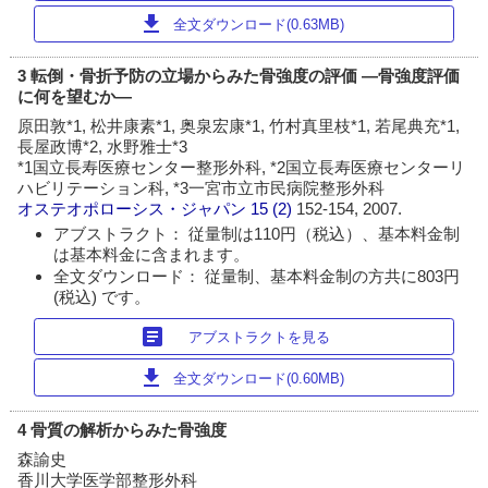
download
全文ダウンロード(0.63MB)
3 転倒・骨折予防の立場からみた骨強度の評価 ―骨強度評価
に何を望むか―
原田敦*1, 松井康素*1, 奥泉宏康*1, 竹村真里枝*1, 若尾典充*1,
長屋政博*2, 水野雅士*3
*1国立長寿医療センター整形外科, *2国立長寿医療センターリ
ハビリテーション科, *3一宮市立市民病院整形外科
オステオポローシス・ジャパン
15 (2)
152-154, 2007.
アブストラクト： 従量制は110円（税込）、基本料金制
は基本料金に含まれます。
全文ダウンロード： 従量制、基本料金制の方共に803円
(税込) です。
article
アブストラクトを見る
download
全文ダウンロード(0.60MB)
4 骨質の解析からみた骨強度
森諭史
香川大学医学部整形外科