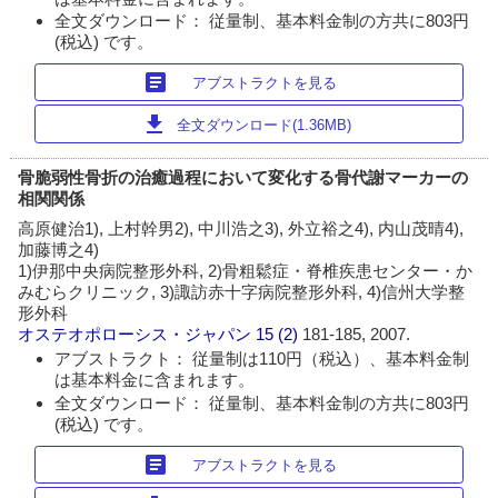
全文ダウンロード： 従量制、基本料金制の方共に803円
(税込) です。
article
アブストラクトを見る
download
全文ダウンロード(1.36MB)
骨脆弱性骨折の治癒過程において変化する骨代謝マーカーの
相関関係
高原健治1), 上村幹男2), 中川浩之3), 外立裕之4), 内山茂晴4),
加藤博之4)
1)伊那中央病院整形外科, 2)骨粗鬆症・脊椎疾患センター・か
みむらクリニック, 3)諏訪赤十字病院整形外科, 4)信州大学整
形外科
オステオポローシス・ジャパン
15 (2)
181-185, 2007.
アブストラクト： 従量制は110円（税込）、基本料金制
は基本料金に含まれます。
全文ダウンロード： 従量制、基本料金制の方共に803円
(税込) です。
article
アブストラクトを見る