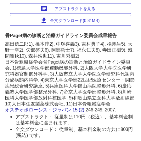
article
アブストラクトを見る
download
全文ダウンロード(0.81MB)
骨Paget病の診断と治療ガイドライン委員会成果報告
高田信二郎1), 橋本淳2), 中塚喜義3), 吉村典子4), 楊鴻生5), 大
野一幸2), 矢部啓夫6), 阿部哲士7), 福永仁夫8), 寺田正樹9), 残
間雅秋10), 森井浩世11), 吉川秀樹2)
日本骨粗鬆症学会骨Paget病の診断と治療ガイドライン委員
会, 1)徳島大学医学部運動機能外科, 2)大阪大学大学院医学研
究科器官制御外科学, 3)大阪市立大学大学院医学研究科代謝内
分泌病態内科学, 4)東京大学医学部22世紀医療センター・関節
疾患総合研究講座, 5)兵庫医科大学篠山病院整形外科, 6)慶応
義塾大学医学部整形外科, 7)帝京大学医学部整形外科, 8)川崎
医科大学医学部放射科核医学, 9)和歌山県立医科大学放射線部,
10)大日本住友製薬株式会社, 11)日本骨粗鬆症学会
オステオポローシス・ジャパン
15 (2)
246-249, 2007.
アブストラクト： 従量制は110円（税込）、基本料金制
は基本料金に含まれます。
全文ダウンロード： 従量制、基本料金制の方共に803円
(税込) です。