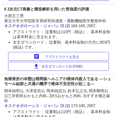
6 3次元CT画像と構造解析を用いた骨強度の評価
大西五三男
東京大学大学院医学系研究科感覚・運動機能医学整形外科
オステオポローシス・ジャパン
15 (2)
164-169, 2007.
アブストラクト： 従量制は110円（税込）、基本料金制
は基本料金に含まれます。
全文ダウンロード： 従量制、基本料金制の方共に803円
(税込) です。
article
アブストラクトを見る
download
全文ダウンロード(0.97MB)
魚椎骨折の本態は椎間板ヘルニアの椎体内嵌入である ―シュ
モール結節と共通の機序で椎体不安定性が起こる―
岡本純明1), 大津直也1), 岡本純忠2), 鈴木弘之3), 岡本剛明1)
1)三洋骨研おかもと内科, 2)KSおかもと内科, 3)すずき矯正歯
科
オステオポローシス・ジャパン
15 (2)
173-180, 2007.
アブストラクト： 従量制は110円（税込）、基本料金制
は基本料金に含まれます。