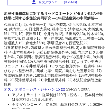
download
全文ダウンロード(0.75MB)
原発性骨粗鬆症に対するリセドロネートとビタミンK2の併用
効果に関する多施設共同研究 ―1年経過症例の中間解析―
久島泰仁1), 2), 石井光一1), 清水克時2), 佐々木晃3), 山本憲司
4), 武内章二5), 日比野光男6), 楊中仁7), 清水敏人8), 大橋勉9),
臼井正明10), 菱田豊11), 今井秀治12), 常田昌弘13), 鈴木誉13),
平松哲14), 益田和明15), 尾下佳史16), 福田雅17), 上村修一18),
渡辺数人19), 森健太郎20), 羽場理彦21), 西堀弘記22)
1)養老整形外科, 2)岐阜大学医学部整形外科, 3)太田病院整形外
科, 4)山本整形外科, 5)近石病院整形外科, 6)山内ホスピタル整
形外科, 7)国保関ヶ原病院整形外科, 8)ほづみ整形外科, 9)大橋
整形外科病院, 10)大垣中央病院整形外科, 11)ようてい中央ク
リニック, 12)今井整形外科, 13)つねだ整形外科・皮膚科, 14)
ひらまつ整形外科, 15)岐北厚生病院, 16)おした整形外科, 17)
豊郷病院整形外科, 18)郡上市民病院整形外科, 19)渡辺整形外
科, 20)羽津整形外科, 21)津北整形外科, 22)木沢記念病院放射
線科
オステオポローシス・ジャパン
15 (2)
234-237, 2007.
アブストラクト： 従量制は110円（税込）、基本料金制
は基本料金に含まれます。
全文ダウンロード： 従量制、基本料金制の方共に803円