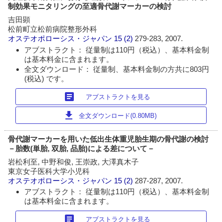
制効果モニタリングの至適骨代謝マーカーの検討
吉田顕
松前町立松前病院整形外科
オステオポローシス・ジャパン
15 (2)
279-283, 2007.
アブストラクト： 従量制は110円（税込）、基本料金制
は基本料金に含まれます。
全文ダウンロード： 従量制、基本料金制の方共に803円
(税込) です。
article
アブストラクトを見る
download
全文ダウンロード(0.80MB)
骨代謝マーカーを用いた低出生体重児胎生期の骨代謝の検討
－胎数(単胎, 双胎, 品胎)による差について－
岩松利至, 中野和俊, 王崇政, 大澤真木子
東京女子医科大学小児科
オステオポローシス・ジャパン
15 (2)
287-287, 2007.
アブストラクト： 従量制は110円（税込）、基本料金制
は基本料金に含まれます。
article
アブストラクトを見る