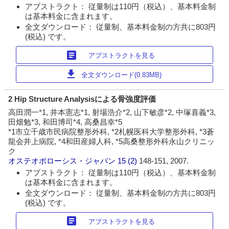
アブストラクト： 従量制は110円（税込）、基本料金制
は基本料金に含まれます。
全文ダウンロード： 従量制、基本料金制の方共に803円
(税込) です。
article
アブストラクトを見る
download
全文ダウンロード(0.83MB)
2 Hip Structure Analysisによる骨強度評価
高田潤一*1, 井本憲志*1, 射場浩介*2, 山下敏彦*2, 中塚喜義*3,
田畑勉*3, 和田博司*4, 高桑昌幸*5
*1市立千歳市民病院整形外科, *2札幌医科大学整形外科, *3蒼
龍会井上病院, *4和田産婦人科, *5高桑整形外科永山クリニッ
ク
オステオポローシス・ジャパン
15 (2)
148-151, 2007.
アブストラクト： 従量制は110円（税込）、基本料金制
は基本料金に含まれます。
全文ダウンロード： 従量制、基本料金制の方共に803円
(税込) です。
article
アブストラクトを見る