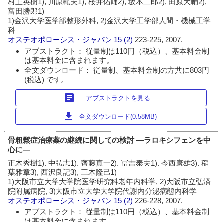
村上英樹1), 川原範夫1), 桜井佑輔2), 坂本二郎2), 田原大輔2),
富田勝郎1)
1)金沢大学医学部整形外科, 2)金沢大学工学部人間・機械工学
科
オステオポローシス・ジャパン
15 (2)
223-225, 2007.
アブストラクト： 従量制は110円（税込）、基本料金制
は基本料金に含まれます。
全文ダウンロード： 従量制、基本料金制の方共に803円
(税込) です。
article
アブストラクトを見る
download
全文ダウンロード(0.58MB)
骨粗鬆症治療薬の継続に関しての検討 ―ラロキシフェンを中
心に―
正木秀樹1), 中弘志1), 齊藤真一2), 冨吉泰夫1), 今西康雄3), 稲
葉雅章3), 西沢良記3), 三木隆己1)
1)大阪市立大学大学院医学研究科老年内科学, 2)大阪市立弘済
院附属病院, 3)大阪市立大学大学院代謝内分泌病態内科学
オステオポローシス・ジャパン
15 (2)
226-228, 2007.
アブストラクト： 従量制は110円（税込）、基本料金制
は基本料金に含まれます。