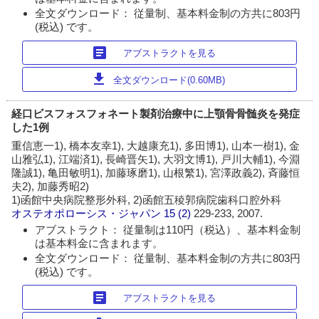
全文ダウンロード： 従量制、基本料金制の方共に803円
(税込) です。
article
アブストラクトを見る
download
全文ダウンロード(0.60MB)
経口ビスフォスフォネート製剤治療中に上顎骨骨髄炎を発症
した1例
重信恵一1), 橋本友幸1), 大越康充1), 多田博1), 山本一樹1), 金
山雅弘1), 江端済1), 長崎晋矢1), 大羽文博1), 戸川大輔1), 今淵
隆誠1), 亀田敏明1), 加藤琢磨1), 山根繁1), 宮澤政義2), 斉藤恒
夫2), 加藤秀昭2)
1)函館中央病院整形外科, 2)函館五稜郭病院歯科口腔外科
オステオポローシス・ジャパン
15 (2)
229-233, 2007.
アブストラクト： 従量制は110円（税込）、基本料金制
は基本料金に含まれます。
全文ダウンロード： 従量制、基本料金制の方共に803円
(税込) です。
article
アブストラクトを見る