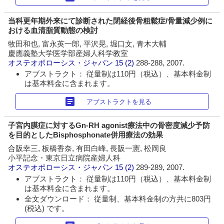
当科更年期外来にて診断された閉経後骨粗鬆症/骨量減少例に
おける血清脂質動態の検討
牧田和也, 富永英一郎, 平沢晃, 堀口文, 青木大輔
慶應義塾大学医学部産婦人科学教室
オステオポローシス・ジャパン
15 (2)
288-288, 2007.
アブストラクト： 従量制は110円（税込）、基本料金制
は基本料金に含まれます。
article
アブストラクトを見る
子宮内膜症に対するGn-RH agonist療法中の骨密度減少予防
を目的としたBisphosphonate併用療法の効果
合阪幸三, 板橋香奈, 有田白峰, 長阪一憲, 松岡良
小平記念・東京日立病院産婦人科
オステオポローシス・ジャパン
15 (2)
289-289, 2007.
アブストラクト： 従量制は110円（税込）、基本料金制
は基本料金に含まれます。
全文ダウンロード： 従量制、基本料金制の方共に803円
(税込) です。