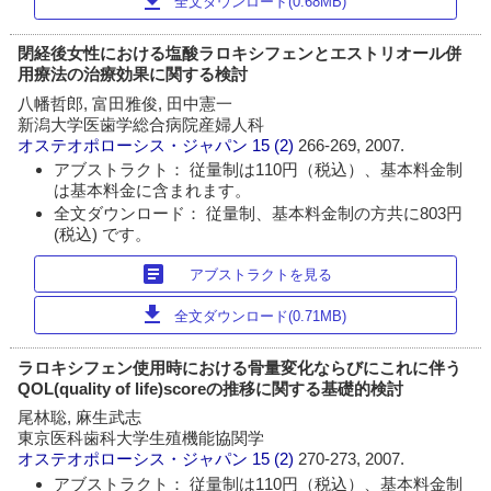
download
全文ダウンロード(0.68MB)
閉経後女性における塩酸ラロキシフェンとエストリオール併
用療法の治療効果に関する検討
八幡哲郎, 富田雅俊, 田中憲一
新潟大学医歯学総合病院産婦人科
オステオポローシス・ジャパン
15 (2)
266-269, 2007.
アブストラクト： 従量制は110円（税込）、基本料金制
は基本料金に含まれます。
全文ダウンロード： 従量制、基本料金制の方共に803円
(税込) です。
article
アブストラクトを見る
download
全文ダウンロード(0.71MB)
ラロキシフェン使用時における骨量変化ならびにこれに伴う
QOL(quality of life)scoreの推移に関する基礎的検討
尾林聡, 麻生武志
東京医科歯科大学生殖機能協関学
オステオポローシス・ジャパン
15 (2)
270-273, 2007.
アブストラクト： 従量制は110円（税込）、基本料金制