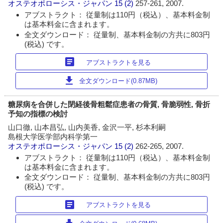
オステオポローシス・ジャパン
15 (2)
257-261, 2007.
アブストラクト： 従量制は110円（税込）、基本料金制
は基本料金に含まれます。
全文ダウンロード： 従量制、基本料金制の方共に803円
(税込) です。
article
アブストラクトを見る
download
全文ダウンロード(0.87MB)
糖尿病を合併した閉経後骨粗鬆症患者の骨質, 骨脆弱性, 骨折
予知の指標の検討
山口徹, 山本昌弘, 山内美香, 金沢一平, 杉本利嗣
島根大学医学部内科学第一
オステオポローシス・ジャパン
15 (2)
262-265, 2007.
アブストラクト： 従量制は110円（税込）、基本料金制
は基本料金に含まれます。
全文ダウンロード： 従量制、基本料金制の方共に803円
(税込) です。
article
アブストラクトを見る